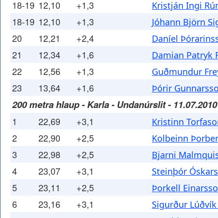
18-19
12,10
+1,3
Kristján Ingi R
18-19
12,10
+1,3
Jóhann Björn Si
20
12,21
+2,4
Daníel Þórarins
21
12,34
+1,6
Damian Patryk 
22
12,56
+1,3
Guðmundur Frey
23
13,64
+1,6
Þórir Gunnarss
200 metra hlaup - Karla - Undanúrslit - 11.07.2010
1
22,69
+3,1
Kristinn Torfas
2
22,90
+2,5
Kolbeinn Þorbe
3
22,98
+2,5
Bjarni Malmqui
4
23,07
+3,1
Steinþór Óskar
5
23,11
+2,5
Þorkell Einarss
6
23,16
+3,1
Sigurður Lúðvík