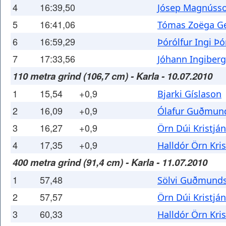
4
16:39,50
Jósep Magnúss
5
16:41,06
Tómas Zoëga Ge
6
16:59,29
Þórólfur Ingi Þ
7
17:33,56
Jóhann Ingiber
110 metra grind (106,7 cm) - Karla - 10.07.2010
1
15,54
+0,9
Bjarki Gíslason
2
16,09
+0,9
Ólafur Guðmun
3
16,27
+0,9
Örn Dúi Kristjá
4
17,35
+0,9
Halldór Örn Kri
400 metra grind (91,4 cm) - Karla - 11.07.2010
1
57,48
Sölvi Guðmund
2
57,57
Örn Dúi Kristjá
3
60,33
Halldór Örn Kri