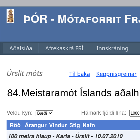
ÞÓR - Mótaforrit Frj
Aðalsíða
Afrekaskrá FRÍ
Innskráning
Úrslit móts
Til baka
Keppnisgreinar
Veldu kyn:
Hámark fjöldi lína:
Röð
Árangur
Vindur
Stig
Nafn
100 metra hlaup - Karla - Úrslit - 10.07.2010