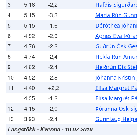
3
5,16
-2,2
Hafdís Sigurðar
4
5,15
-3,3
María Rún Gunn
5
5,15
-1,6
Dóróthea Jóhan
6
4,92
-2,9
Agnes Eva Þórar
7
4,76
-2,2
Guðrún Ósk Ges
8
4,74
-2,4
Hekla Rún Ámun
9
4,62
-2,4
Heiðrún Dís Ste
10
4,52
-2,8
Jóhanna Kristín
11
4,40
+2,2
Elísa Margrét P
4,35
-1,2
Elísa Margrét P
12
4,15
-2,0
Þóranna Ósk Sig
13
3,93
-2,4
Gunnlaug Helga 
Langstökk - Kvenna - 10.07.2010