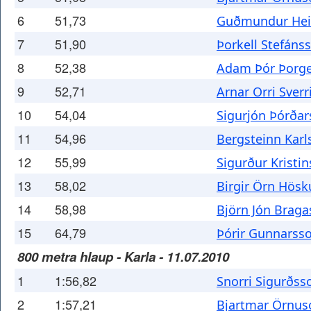
6
51,73
Guðmundur He
7
51,90
Þorkell Stefáns
8
52,38
Adam Þór Þorge
9
52,71
Arnar Orri Sverr
10
54,04
Sigurjón Þórða
11
54,96
Bergsteinn Karl
12
55,99
Sigurður Kristi
13
58,02
Birgir Örn Hösk
14
58,98
Björn Jón Brag
15
64,79
Þórir Gunnarss
800 metra hlaup - Karla - 11.07.2010
1
1:56,82
Snorri Sigurðss
2
1:57,21
Bjartmar Örnus