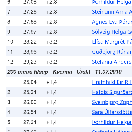
6
27,08
+2,8
Þórhildur Helga
7
27,26
+2,8
Steinunn Arna A
8
27,88
+2,8
Agnes Eva Þórar
9
27,97
+2,8
Sólveig Helga G
10
28,22
+3,2
Elísa Margrét P
11
28,96
+3,2
Guðbjörg Rúnar
12
29,23
+3,2
Stefanía Anders
200 metra hlaup - Kvenna - Úrslit - 11.07.2010
1
25,04
+1,4
Hrafnhild Eir R
2
25,34
+1,4
Hafdís Sigurðar
3
26,06
+1,4
Sveinbjörg Zoph
4
26,54
+1,4
Sara Úlfarsdótti
5
27,34
+1,4
Þórhildur Helga
6
27,63
+1,4