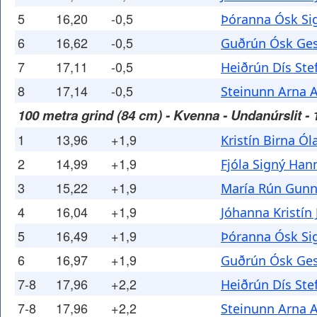
5
16,20
-0,5
Þóranna Ósk Sig
6
16,62
-0,5
Guðrún Ósk Ges
7
17,11
-0,5
Heiðrún Dís Ste
8
17,14
-0,5
Steinunn Arna A
100 metra grind (84 cm) - Kvenna - Undanúrslit - 
1
13,96
+1,9
Kristín Birna Ól
2
14,99
+1,9
Fjóla Signý Han
3
15,22
+1,9
María Rún Gunn
4
16,04
+1,9
Jóhanna Kristín
5
16,49
+1,9
Þóranna Ósk Sig
6
16,97
+1,9
Guðrún Ósk Ges
7-8
17,96
+2,2
Heiðrún Dís Ste
7-8
17,96
+2,2
Steinunn Arna A