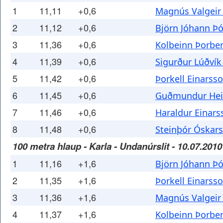
1
11,11
+0,6
Magnús Valgeir
2
11,12
+0,6
Björn Jóhann Þ
3
11,36
+0,6
Kolbeinn Þorbe
4
11,39
+0,6
Sigurður Lúðvík
5
11,42
+0,6
Þorkell Einarss
6
11,45
+0,6
Guðmundur He
7
11,46
+0,6
Haraldur Einars
8
11,48
+0,6
Steinþór Óskar
100 metra hlaup - Karla - Undanúrslit - 10.07.2010
1
11,16
+1,6
Björn Jóhann Þ
2
11,35
+1,6
Þorkell Einarss
3
11,36
+1,6
Magnús Valgeir
4
11,37
+1,6
Kolbeinn Þorbe