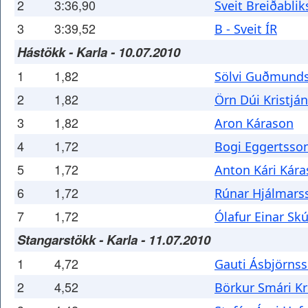
2
3:36,90
Sveit Breiðablik
3
3:39,52
B - Sveit ÍR
Hástökk - Karla - 10.07.2010
1
1,82
Sölvi Guðmund
2
1,82
Örn Dúi Kristjá
3
1,82
Aron Kárason
4
1,72
Bogi Eggertsso
5
1,72
Anton Kári Kár
6
1,72
Rúnar Hjálmars
7
1,72
Ólafur Einar Sk
Stangarstökk - Karla - 11.07.2010
1
4,72
Gauti Ásbjörns
2
4,52
Börkur Smári Kr