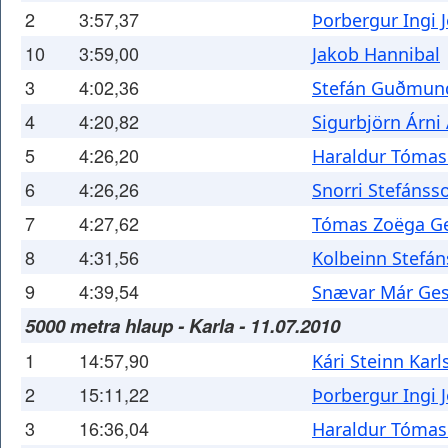
2
3:57,37
Þorbergur Ingi 
10
3:59,00
Jakob Hannibal
3
4:02,36
Stefán Guðmun
4
4:20,82
Sigurbjörn Árni
5
4:26,20
Haraldur Tómas
6
4:26,26
Snorri Stefánss
7
4:27,62
Tómas Zoëga Ge
8
4:31,56
Kolbeinn Stefá
9
4:39,54
Snævar Már Ge
5000 metra hlaup - Karla - 11.07.2010
1
14:57,90
Kári Steinn Karl
2
15:11,22
Þorbergur Ingi 
3
16:36,04
Haraldur Tómas