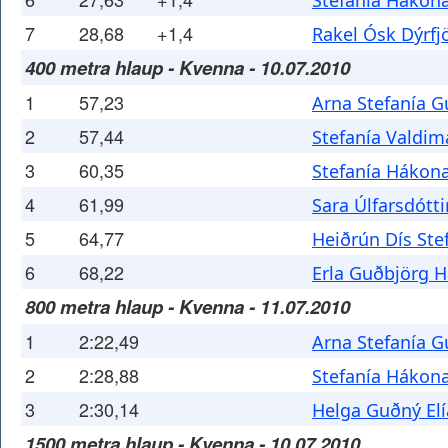
Stefanía Hákona
7
28,68
+1,4
Rakel Ósk Dýrfj
400 metra hlaup - Kvenna - 10.07.2010
1
57,23
Arna Stefanía 
2
57,44
Stefanía Valdim
3
60,35
Stefanía Hákona
4
61,99
Sara Úlfarsdótti
5
64,77
Heiðrún Dís Ste
6
68,22
Erla Guðbjörg H
800 metra hlaup - Kvenna - 11.07.2010
1
2:22,49
Arna Stefanía 
2
2:28,88
Stefanía Hákona
3
2:30,14
Helga Guðný Elí
1500 metra hlaup - Kvenna - 10.07.2010