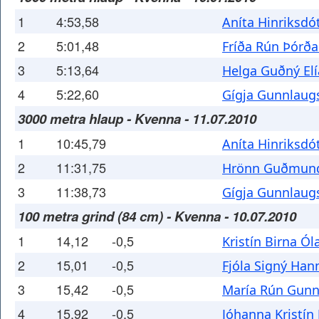
1
4:53,58
Aníta Hinriksdót
2
5:01,48
Fríða Rún Þórða
3
5:13,64
Helga Guðný Elí
4
5:22,60
Gígja Gunnlaugs
3000 metra hlaup - Kvenna - 11.07.2010
1
10:45,79
Aníta Hinriksdót
2
11:31,75
Hrönn Guðmund
3
11:38,73
Gígja Gunnlaugs
100 metra grind (84 cm) - Kvenna - 10.07.2010
1
14,12
-0,5
Kristín Birna Ól
2
15,01
-0,5
Fjóla Signý Han
3
15,42
-0,5
María Rún Gunn
4
15,92
-0,5
Jóhanna Kristín