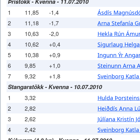
Þrístökk - Kvenna - 11.07.2010
1
11,85
-1,4
Ásdís Magnúsdó
2
11,18
-1,7
Arna Stefanía 
3
10,63
-2,0
Hekla Rún Ámun
4
10,62
+0,4
Sigurlaug Helga
5
10,38
+0,9
Ingunn Ýr Angan
6
9,85
+1,0
Steinunn Arna A
7
9,32
+1,8
Sveinborg Katla
Stangarstökk - Kvenna - 10.07.2010
1
3,32
Hulda Þorsteins
2
2,82
Heiðdís Anna Lú
3
2,62
Júlíana Kristín J
4
2,42
Sveinborg Katla