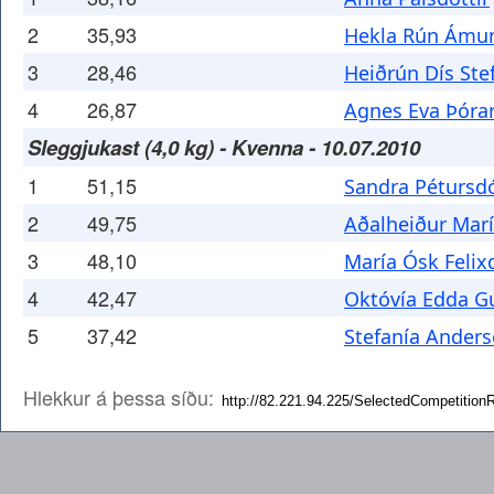
2
35,93
Hekla Rún Ámun
3
28,46
Heiðrún Dís Ste
4
26,87
Agnes Eva Þórar
Sleggjukast (4,0 kg) - Kvenna - 10.07.2010
1
51,15
Sandra Pétursdó
2
49,75
Aðalheiður Marí
3
48,10
María Ósk Felixd
4
42,47
Októvía Edda G
5
37,42
Stefanía Anders
Hlekkur á þessa síðu: