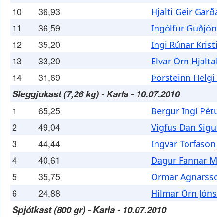
10
36,93
Hjalti Geir Gar
11
36,59
Ingólfur Guðjó
12
35,20
Ingi Rúnar Kris
13
33,20
Elvar Örn Hjalta
14
31,69
Þorsteinn Helg
Sleggjukast (7,26 kg) - Karla - 10.07.2010
1
65,25
Bergur Ingi Pét
2
49,04
Vigfús Dan Sig
3
44,44
Ingvar Torfason
4
40,61
Dagur Fannar 
5
35,75
Ormar Agnarss
6
24,88
Hilmar Örn Jón
Spjótkast (800 gr) - Karla - 10.07.2010