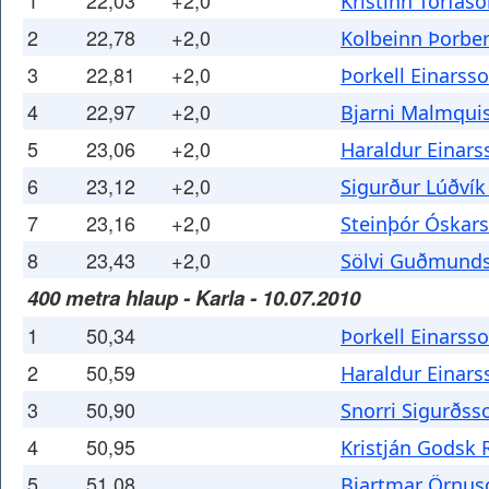
1
22,03
+2,0
Kristinn Torfas
2
22,78
+2,0
Kolbeinn Þorbe
3
22,81
+2,0
Þorkell Einarss
4
22,97
+2,0
Bjarni Malmqui
5
23,06
+2,0
Haraldur Einars
6
23,12
+2,0
Sigurður Lúðvík
7
23,16
+2,0
Steinþór Óskar
8
23,43
+2,0
Sölvi Guðmund
400 metra hlaup - Karla - 10.07.2010
1
50,34
Þorkell Einarss
2
50,59
Haraldur Einars
3
50,90
Snorri Sigurðss
4
50,95
Kristján Godsk
5
51,08
Bjartmar Örnus