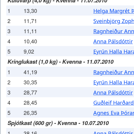
Kúluvarp (4,0 kg) - Kvenna - 11.07.2010
1
13,30
Helga Margrét Þ
2
11,71
Sveinbjörg Zoph
3
11,11
Ragnheiður Ann
4
10,40
Anna Pálsdóttir
5
9,02
Eyrún Halla Har
Kringlukast (1,0 kg) - Kvenna - 11.07.2010
1
41,19
Ragnheiður Ann
2
30,35
Eyrún Halla Har
3
28,77
Anna Pálsdóttir
4
28,45
Guðleif Harðard
5
26,35
Agnes Eva Þórar
Spjótkast (600 gr) - Kvenna - 10.07.2010
1
38,16
Anna Pálsdóttir