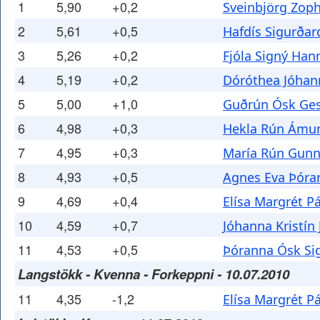
1
5,90
+0,2
Sveinbjörg Zoph
2
5,61
+0,5
Hafdís Sigurðar
3
5,26
+0,2
Fjóla Signý Han
4
5,19
+0,2
Dóróthea Jóhan
5
5,00
+1,0
Guðrún Ósk Ges
6
4,98
+0,3
Hekla Rún Ámun
7
4,95
+0,3
María Rún Gunn
8
4,93
+0,5
Agnes Eva Þórar
9
4,69
+0,4
Elísa Margrét P
10
4,59
+0,7
Jóhanna Kristín
11
4,53
+0,5
Þóranna Ósk Sig
Langstökk - Kvenna - Forkeppni - 10.07.2010
11
4,35
-1,2
Elísa Margrét P