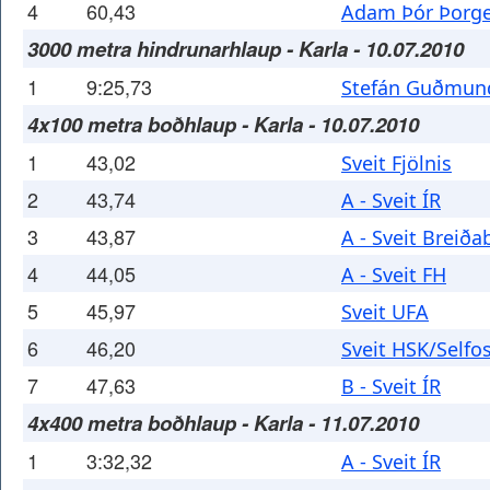
4
60,43
Adam Þór Þorge
3000 metra hindrunarhlaup - Karla - 10.07.2010
1
9:25,73
Stefán Guðmun
4x100 metra boðhlaup - Karla - 10.07.2010
1
43,02
Sveit Fjölnis
2
43,74
A - Sveit ÍR
3
43,87
A - Sveit Breiða
4
44,05
A - Sveit FH
5
45,97
Sveit UFA
6
46,20
Sveit HSK/Selfo
7
47,63
B - Sveit ÍR
4x400 metra boðhlaup - Karla - 11.07.2010
1
3:32,32
A - Sveit ÍR