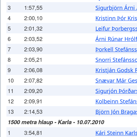
3
1:57,55
Sigurbjörn Árni
4
2:00,10
Kristinn Þór Kri
5
2:01,32
Leifur Þorbergs
6
2:03,52
Árni Rúnar Hról
7
2:03,90
Þorkell Stefáns
8
2:05,21
Snorri Stefánss
9
2:06,08
Kristján Godsk
10
2:07,82
Snævar Már Ge
11
2:09,20
Sigurjón Þórða
12
2:09,91
Kolbeinn Stefá
13
2:14,53
Björn Jón Brag
1500 metra hlaup - Karla - 10.07.2010
1
3:54,81
Kári Steinn Karl