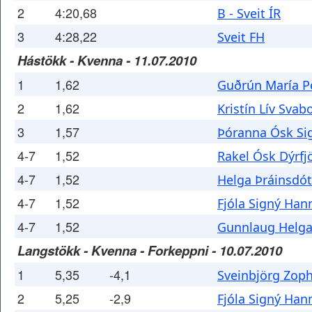
2
4:20,68
B - Sveit ÍR
3
4:28,22
Sveit FH
Hástökk - Kvenna - 11.07.2010
1
1,62
Guðrún María Pé
2
1,62
Kristín Lív Svab
3
1,57
Þóranna Ósk Sig
4-7
1,52
Rakel Ósk Dýrfj
4-7
1,52
Helga Þráinsdót
4-7
1,52
Fjóla Signý Han
4-7
1,52
Gunnlaug Helga 
Langstökk - Kvenna - Forkeppni - 10.07.2010
1
5,35
-4,1
Sveinbjörg Zoph
2
5,25
-2,9
Fjóla Signý Han