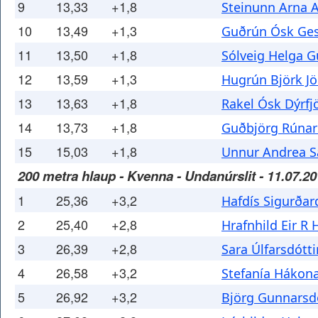
9
13,33
+1,8
Steinunn Arna A
10
13,49
+1,3
Guðrún Ósk Ges
11
13,50
+1,8
Sólveig Helga G
12
13,59
+1,3
Hugrún Björk Jö
13
13,63
+1,8
Rakel Ósk Dýrfj
14
13,73
+1,8
Guðbjörg Rúnar
15
15,03
+1,8
Unnur Andrea S
200 metra hlaup - Kvenna - Undanúrslit - 11.07.2
1
25,36
+3,2
Hafdís Sigurðar
2
25,40
+2,8
Hrafnhild Eir R
3
26,39
+2,8
Sara Úlfarsdótti
4
26,58
+3,2
Stefanía Hákona
5
26,92
+3,2
Björg Gunnarsdó