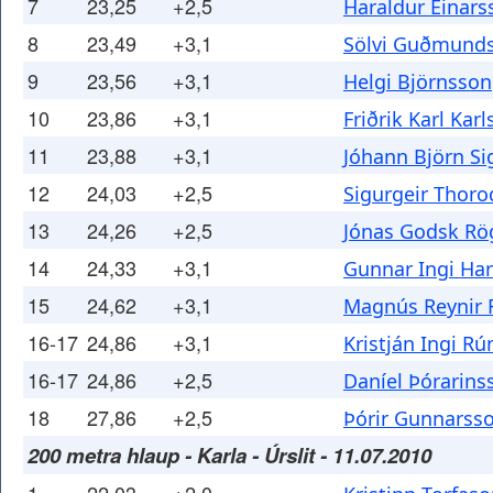
7
23,25
+2,5
Haraldur Einars
8
23,49
+3,1
Sölvi Guðmund
9
23,56
+3,1
Helgi Björnsson
10
23,86
+3,1
Friðrik Karl Kar
11
23,88
+3,1
Jóhann Björn Si
12
24,03
+2,5
Sigurgeir Thor
13
24,26
+2,5
Jónas Godsk Rö
14
24,33
+3,1
Gunnar Ingi Ha
15
24,62
+3,1
Magnús Reynir 
16-17
24,86
+3,1
Kristján Ingi R
16-17
24,86
+2,5
Daníel Þórarins
18
27,86
+2,5
Þórir Gunnarss
200 metra hlaup - Karla - Úrslit - 11.07.2010