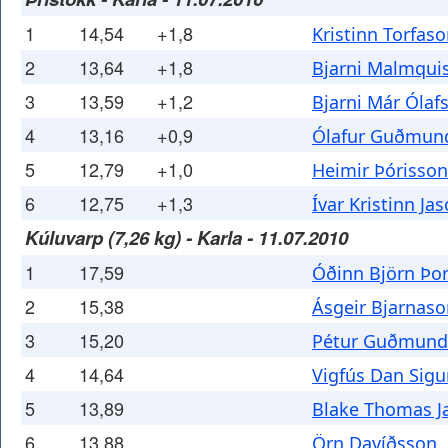
1
14,54
+1,8
Kristinn Torfas
2
13,64
+1,8
Bjarni Malmqui
3
13,59
+1,2
Bjarni Már Ólaf
4
13,16
+0,9
Ólafur Guðmun
5
12,79
+1,0
Heimir Þórisson
6
12,75
+1,3
Ívar Kristinn Ja
Kúluvarp (7,26 kg) - Karla - 11.07.2010
1
17,59
Óðinn Björn Þo
2
15,38
Ásgeir Bjarnaso
3
15,20
Pétur Guðmund
4
14,64
Vigfús Dan Sig
5
13,89
Blake Thomas J
6
13,88
Örn Davíðsson