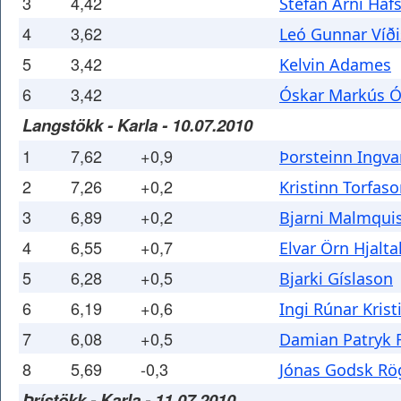
3
4,42
Stefán Árni Ha
4
3,62
Leó Gunnar Víð
5
3,42
Kelvin Adames
6
3,42
Óskar Markús Ó
Langstökk - Karla - 10.07.2010
1
7,62
+0,9
Þorsteinn Ingva
2
7,26
+0,2
Kristinn Torfas
3
6,89
+0,2
Bjarni Malmqui
4
6,55
+0,7
Elvar Örn Hjalta
5
6,28
+0,5
Bjarki Gíslason
6
6,19
+0,6
Ingi Rúnar Kris
7
6,08
+0,5
Damian Patryk 
8
5,69
-0,3
Jónas Godsk Rö
Þrístökk - Karla - 11.07.2010