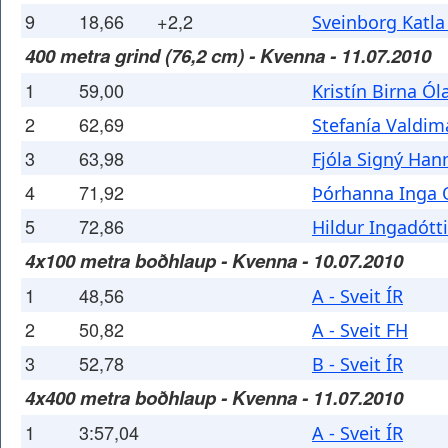
9
18,66
+2,2
Sveinborg Katla
400 metra grind (76,2 cm) - Kvenna - 11.07.2010
1
59,00
Kristín Birna Ól
2
62,69
Stefanía Valdim
3
63,98
Fjóla Signý Han
4
71,92
Þórhanna Inga 
5
72,86
Hildur Ingadótti
4x100 metra boðhlaup - Kvenna - 10.07.2010
1
48,56
A - Sveit ÍR
2
50,82
A - Sveit FH
3
52,78
B - Sveit ÍR
4x400 metra boðhlaup - Kvenna - 11.07.2010
1
3:57,04
A - Sveit ÍR