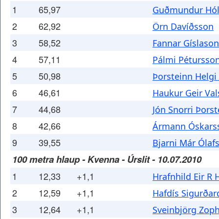
1
65,97
Guðmundur Hól
2
62,92
Örn Davíðsson
3
58,52
Fannar Gíslason
4
57,11
Pálmi Pétursso
5
50,98
Þorsteinn Helg
6
46,61
Haukur Geir Va
7
44,68
Jón Snorri Þors
8
42,66
Ármann Óskars
9
39,55
Bjarni Már Ólaf
100 metra hlaup - Kvenna - Úrslit - 10.07.2010
1
12,33
+1,1
Hrafnhild Eir R
2
12,59
+1,1
Hafdís Sigurðar
3
12,64
+1,1
Sveinbjörg Zoph