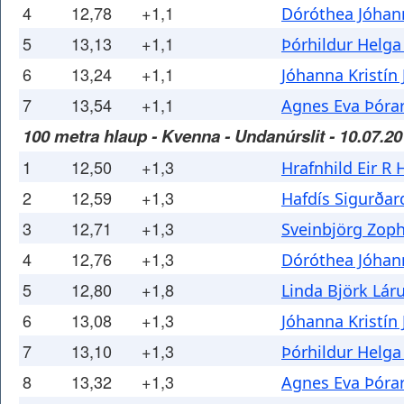
4
12,78
+1,1
Dóróthea Jóhan
5
13,13
+1,1
Þórhildur Helga
6
13,24
+1,1
Jóhanna Kristín
7
13,54
+1,1
Agnes Eva Þórar
100 metra hlaup - Kvenna - Undanúrslit - 10.07.2
1
12,50
+1,3
Hrafnhild Eir R
2
12,59
+1,3
Hafdís Sigurðar
3
12,71
+1,3
Sveinbjörg Zoph
4
12,76
+1,3
Dóróthea Jóhan
5
12,80
+1,8
Linda Björk Láru
6
13,08
+1,3
Jóhanna Kristín
7
13,10
+1,3
Þórhildur Helga
8
13,32
+1,3
Agnes Eva Þórar