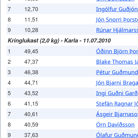
7
12,70
Ingólfur Guðjó
8
11,51
Jón Snorri Þors
9
10,28
Rúnar Hjálmars
Kringlukast (2,0 kg) - Karla - 11.07.2010
1
49,45
Óðinn Björn Þo
2
47,37
Blake Thomas J
3
46,38
Pétur Guðmund
4
44,71
Jón Bjarni Brag
5
43,52
Ingi Guðni Gar
6
41,15
Stefán Ragnar 
7
40,61
Ásgeir Bjarnaso
8
40,59
Örn Davíðsson
9
37,63
Ólafur Guðmun