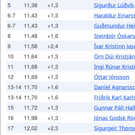
5
11,38
+1,3
Sigurður Lúðvík
6-7
11,43
+1,3
Haraldur Einars
6-7
11,43
+1,3
Guðmundur He
8
11,48
+1,6
Steinþór Óskar
9
11,58
+2,4
Ívar Kristinn Ja
10
11,64
+1,3
Örn Dúi Kristjá
11
11,68
+1,3
Ingi Rúnar Kris
12
11,69
+1,3
Óttar Jónsson
13-14
11,70
+1,6
Daníel Agnarss
13-14
11,70
+1,6
Friðrik Karl Kar
15
11,72
+1,3
Gunnar Páll Hal
16
11,98
+1,3
Jónas Godsk Rö
17
12,02
+2,3
Sigurgeir Thor