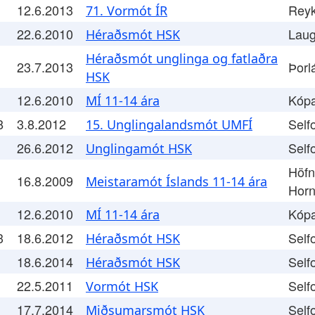
12.6.2013
Reyk
71. Vormót ÍR
22.6.2010
Laug
Héraðsmót HSK
Héraðsmót unglinga og fatlaðra
23.7.2013
Þorl
HSK
12.6.2010
Kóp
MÍ 11-14 ára
8
3.8.2012
Self
15. Unglingalandsmót UMFÍ
26.6.2012
Self
Unglingamót HSK
Höfn
16.8.2009
Meistaramót Íslands 11-14 ára
Horn
12.6.2010
Kóp
MÍ 11-14 ára
3
18.6.2012
Self
Héraðsmót HSK
18.6.2014
Self
Héraðsmót HSK
22.5.2011
Self
Vormót HSK
17.7.2014
Self
Miðsumarsmót HSK