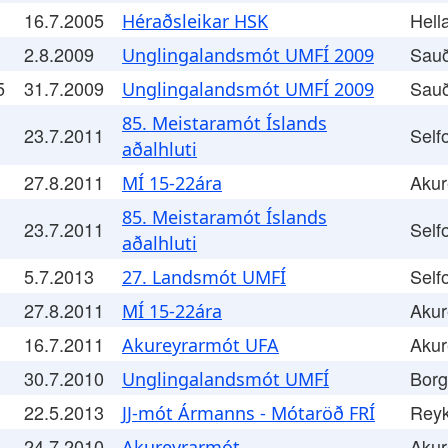
16.7.2005
Hell
Héraðsleikar HSK
2.8.2009
Sauð
Unglingalandsmót UMFÍ 2009
5
31.7.2009
Sauð
Unglingalandsmót UMFÍ 2009
85. Meistaramót Íslands
23.7.2011
Self
aðalhluti
27.8.2011
Akur
MÍ 15-22ára
85. Meistaramót Íslands
23.7.2011
Self
aðalhluti
5.7.2013
Self
27. Landsmót UMFÍ
27.8.2011
Akur
MÍ 15-22ára
16.7.2011
Akur
Akureyrarmót UFA
30.7.2010
Borg
Unglingalandsmót UMFÍ
22.5.2013
Reyk
JJ-mót Ármanns - Mótaröð FRÍ
24.7.2010
Akur
Akureyrarmót