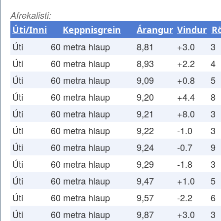
Afrekalisti:
Úti/Inni
Keppnisgrein
Árangur
Vindur
R
Úti
60 metra hlaup
8,81
+3.0
3
Úti
60 metra hlaup
8,93
+2.2
4
Úti
60 metra hlaup
9,09
+0.8
5
Úti
60 metra hlaup
9,20
+4.4
8
Úti
60 metra hlaup
9,21
+8.0
3
Úti
60 metra hlaup
9,22
-1.0
3
Úti
60 metra hlaup
9,24
-0.7
9
Úti
60 metra hlaup
9,29
-1.8
3
Úti
60 metra hlaup
9,47
+1.0
5
Úti
60 metra hlaup
9,57
-2.2
6
Úti
60 metra hlaup
9,87
+3.0
3