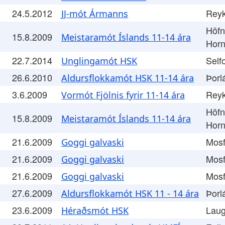
24.5.2012
Reyk
JJ-mót Ármanns
Höfn
15.8.2009
Meistaramót Íslands 11-14 ára
Horn
22.7.2014
Self
Unglingamót HSK
26.6.2010
Þorl
Aldursflokkamót HSK 11-14 ára
3.6.2009
Reyk
Vormót Fjölnis fyrir 11-14 ára
Höfn
15.8.2009
Meistaramót Íslands 11-14 ára
Horn
21.6.2009
Mosf
Goggi galvaski
21.6.2009
Mosf
Goggi galvaski
21.6.2009
Mosf
Goggi galvaski
27.6.2009
Þorl
Aldursflokkamót HSK 11 - 14 ára
23.6.2009
Laug
Héraðsmót HSK