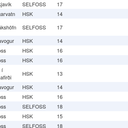
javík
SELFOSS
17
arvatn
HSK
14
ákshöfn
SELFOSS
17
avogur
HSK
14
oss
HSK
16
oss
HSK
16
 í
HSK
13
afirði
avogur
HSK
14
oss
HSK
16
oss
SELFOSS
18
oss
HSK
15
oss
SELFOSS
18