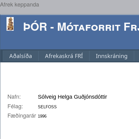
Afrek keppanda
ÞÓR - Mótaforrit Frj
Aðalsíða
Afrekaskrá FRÍ
Innskráning
Nafn:
Félag:
Fæðingarár