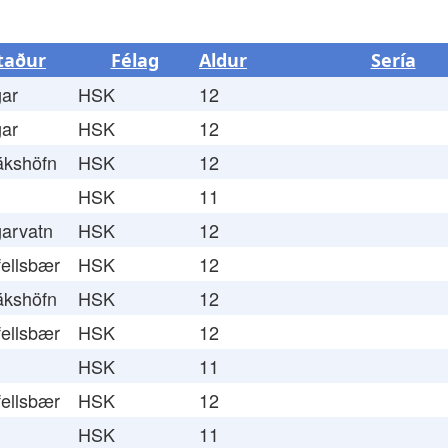
taður
Félag
Aldur
Sería
ar
HSK
12
ar
HSK
12
ákshöfn
HSK
12
HSK
11
arvatn
HSK
12
ellsbær
HSK
12
ákshöfn
HSK
12
ellsbær
HSK
12
HSK
11
ellsbær
HSK
12
HSK
11