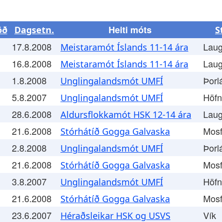
Heiti móts
öð
Dagsetn.
S
17.8.2008
Laug
Meistaramót Íslands 11-14 ára
16.8.2008
Laug
Meistaramót Íslands 11-14 ára
1.8.2008
Þorl
Unglingalandsmót UMFÍ
5.8.2007
Höfn
Unglingalandsmót UMFÍ
28.6.2008
Laug
Aldursflokkamót HSK 12-14 ára
21.6.2008
Mosf
Stórhátíð Gogga Galvaska
2.8.2008
Þorl
Unglingalandsmót UMFÍ
21.6.2008
Mosf
Stórhátíð Gogga Galvaska
3.8.2007
Höfn
Unglingalandsmót UMFÍ
21.6.2008
Mosf
Stórhátíð Gogga Galvaska
23.6.2007
Vík
Héraðsleikar HSK og USVS