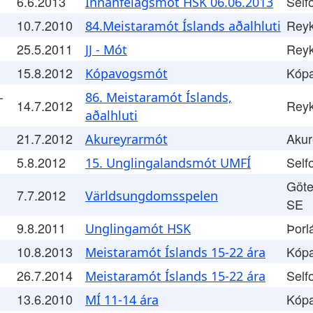
6.6.2013
Self
Innanfélagsmót HSK 06.06.2013
10.7.2010
Reyk
84.Meistaramót Íslands aðalhluti
25.5.2011
Reyk
JJ - Mót
15.8.2012
Kóp
Kópavogsmót
-
86. Meistaramót Íslands,
14.7.2012
Reyk
aðalhluti
21.7.2012
Akur
Akureyrarmót
5.8.2012
Self
15. Unglingalandsmót UMFÍ
Göte
7.7.2012
Världsungdomsspelen
SE
9.8.2011
Þorl
Unglingamót HSK
10.8.2013
Kóp
Meistaramót Íslands 15-22 ára
26.7.2014
Self
Meistaramót Íslands 15-22 ára
13.6.2010
Kóp
MÍ 11-14 ára