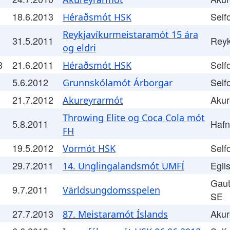
18.6.2013
Self
Héraðsmót HSK
Reykjavíkurmeistaramót 15 ára
31.5.2011
Reyk
og eldri
3
21.6.2011
Self
Héraðsmót HSK
5.6.2012
Self
Grunnskólamót Árborgar
21.7.2012
Akur
Akureyrarmót
Throwing Elite og Coca Cola mót
5.8.2011
Hafn
FH
19.5.2012
Self
Vormót HSK
29.7.2011
Egils
14. Unglingalandsmót UMFÍ
Gaut
9.7.2011
Världsungdomsspelen
SE
27.7.2013
Akur
87. Meistaramót Íslands