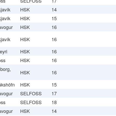
oss
SELFOSS
17
javík
HSK
14
javík
HSK
15
avogur
HSK
16
javík
HSK
16
eyri
HSK
16
oss
HSK
16
borg,
HSK
16
ákshöfn
HSK
15
avogur
SELFOSS
17
oss
SELFOSS
18
avogur
HSK
14