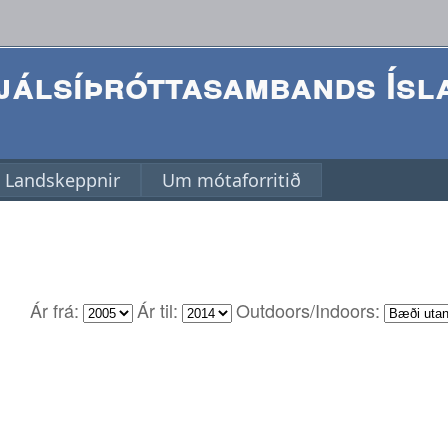
álsíþróttasambands Ísl
Landskeppnir
Um mótaforritið
Ár frá:
Ár til:
Outdoors/Indoors: