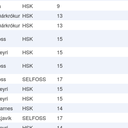
a
HSK
9
árkrókur
HSK
13
árkrókur
HSK
13
oss
HSK
15
eyri
HSK
15
oss
HSK
15
oss
SELFOSS
17
eyri
HSK
15
eyri
HSK
15
arnes
HSK
14
javík
SELFOSS
17
eyri
HSK
14