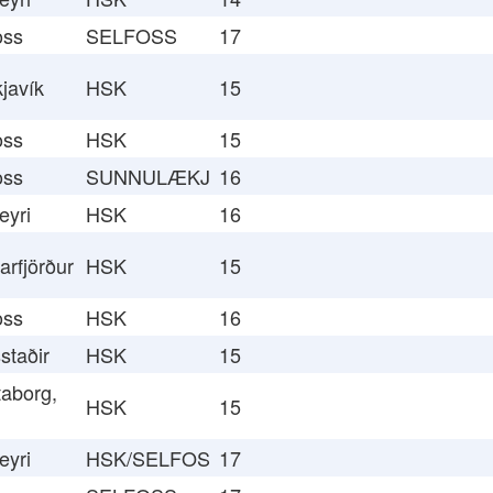
oss
SELFOSS
17
javík
HSK
15
oss
HSK
15
oss
SUNNULÆKJ
16
eyri
HSK
16
arfjörður
HSK
15
oss
HSK
16
staðir
HSK
15
aborg,
HSK
15
eyri
HSK/SELFOS
17