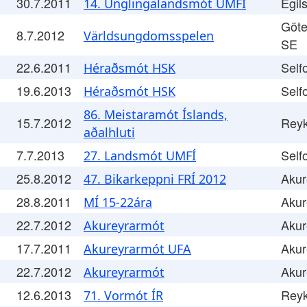
30.7.2011
Egils
14. Unglingalandsmót UMFÍ
Göte
8.7.2012
Världsungdomsspelen
SE
22.6.2011
Self
Héraðsmót HSK
19.6.2013
Self
Héraðsmót HSK
86. Meistaramót Íslands,
15.7.2012
Reyk
aðalhluti
7.7.2013
Self
27. Landsmót UMFÍ
25.8.2012
Akur
47. Bikarkeppni FRÍ 2012
28.8.2011
Akur
MÍ 15-22ára
22.7.2012
Akur
Akureyrarmót
17.7.2011
Akur
Akureyrarmót UFA
22.7.2012
Akur
Akureyrarmót
12.6.2013
Reyk
71. Vormót ÍR