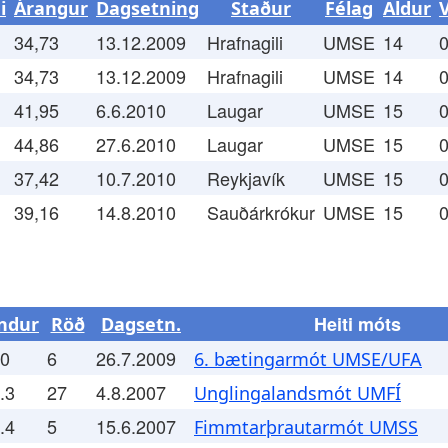
i
Árangur
Dagsetning
Staður
Félag
Aldur
34,73
13.12.2009
Hrafnagili
UMSE
14
0
34,73
13.12.2009
Hrafnagili
UMSE
14
0
41,95
6.6.2010
Laugar
UMSE
15
0
44,86
27.6.2010
Laugar
UMSE
15
0
37,42
10.7.2010
Reykjavík
UMSE
15
0
39,16
14.8.2010
Sauðárkrókur
UMSE
15
0
Heiti móts
ndur
Röð
Dagsetn.
.0
6
26.7.2009
6. bætingarmót UMSE/UFA
.3
27
4.8.2007
Unglingalandsmót UMFÍ
.4
5
15.6.2007
Fimmtarþrautarmót UMSS