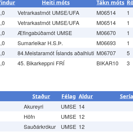
Vindur
Heiti móts
Tákn móts
R
,0
Vetrarkastmót UMSE/UFA
M06514
1
,0
Vetrarkastmót UMSE/UFA
M06514
1
,0
Æfingabúðamót UMSE
M06670
1
,0
Sumarleikar H.S.Þ.
M06693
1
,0
84.Meistaramót Íslands aðalhluti
M06707
5
,0
45. Bikarkeppni FRÍ
BIKAR10
3
Staður
Félag
Aldur
Serí
Akureyri
UMSE
14
Höfn
UMSE
12
Sauðárkrókur
UMSE
12