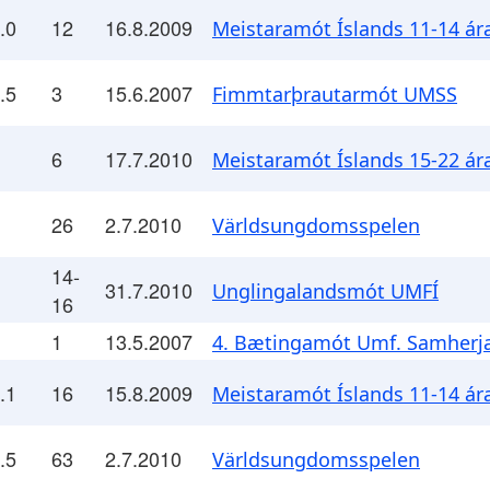
.0
12
16.8.2009
Meistaramót Íslands 11-14 ár
.5
3
15.6.2007
Fimmtarþrautarmót UMSS
6
17.7.2010
Meistaramót Íslands 15-22 ár
26
2.7.2010
Världsungdomsspelen
14-
31.7.2010
Unglingalandsmót UMFÍ
16
1
13.5.2007
4. Bætingamót Umf. Samherj
.1
16
15.8.2009
Meistaramót Íslands 11-14 ár
.5
63
2.7.2010
Världsungdomsspelen