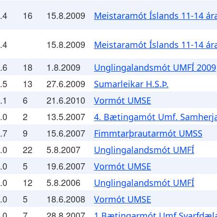
.4
16
15.8.2009
Meistaramót Íslands 11-14 ár
.4
15.8.2009
Meistaramót Íslands 11-14 ár
.6
18
1.8.2009
Unglingalandsmót UMFÍ 2009
.5
13
27.6.2009
Sumarleikar H.S.Þ.
.1
6
21.6.2010
Vormót UMSE
.0
2
13.5.2007
4. Bætingamót Umf. Samherj
.7
9
15.6.2007
Fimmtarþrautarmót UMSS
.0
22
5.8.2007
Unglingalandsmót UMFÍ
.0
5
19.6.2007
Vormót UMSE
.0
12
5.8.2006
Unglingalandsmót UMFÍ
.0
5
18.6.2008
Vormót UMSE
.0
7
28.8.2007
1 Bætingarmót Umf Svarfdæl