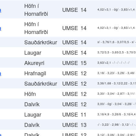
Höfn í
UMSE
14
a
4,02/+3,1 - óg/ - 3,83/+1,4 - /
Hornafirði
Höfn í
UMSE
14
a
4,02/+3,1 - óg/ - 3,83/+1,4 - /
Hornafirði
Sauðárkrókur
UMSE
14
x/ - 3,76/1,6 - 3,07/0,5 - x/ - 
Laugar
UMSE
14
3,72/3,5 - 3,65/2,5 - 3,70/3,0 
Akureyri
UMSE
15
3,63/+2,1 - / - / - / - / - /
Hrafnagil
UMSE
12
a
3,18/ - 3,23/ - 3,28/ - 3,48/ -
Sauðárkrókur
UMSE
12
3,36/1,68 - 3,12/2,22 - 3,17/1
Höfn
UMSE
12
3,30/ - 3,04/ - 2,87/ - 3,11/ -
Dalvík
UMSE
12
3,00/ - óg/ - 3,04/ - 3,28/ - / 
Laugar
UMSE
11
3,16/4,9 - 3,26/6 - 3,16/4,4 -
Dalvík
UMSE
13
-/ - 3,22/ - 2,98/ - 3,12/ - / - 
Dalvík
UMSE
12
a
3,12/ - 3,06/ - 3,04/ - 2,91/ 