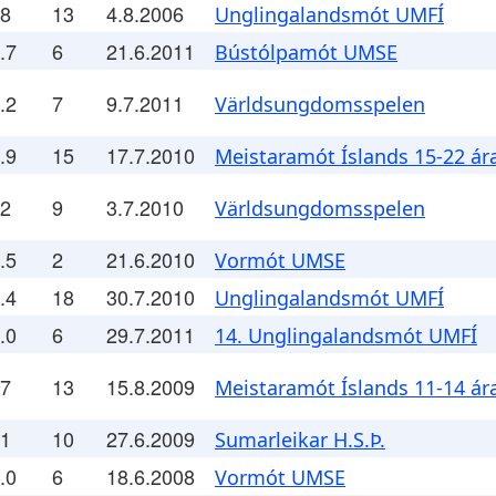
.8
13
4.8.2006
Unglingalandsmót UMFÍ
.7
6
21.6.2011
Bústólpamót UMSE
.2
7
9.7.2011
Världsungdomsspelen
.9
15
17.7.2010
Meistaramót Íslands 15-22 ár
.2
9
3.7.2010
Världsungdomsspelen
.5
2
21.6.2010
Vormót UMSE
.4
18
30.7.2010
Unglingalandsmót UMFÍ
.0
6
29.7.2011
14. Unglingalandsmót UMFÍ
.7
13
15.8.2009
Meistaramót Íslands 11-14 ár
.1
10
27.6.2009
Sumarleikar H.S.Þ.
.0
6
18.6.2008
Vormót UMSE