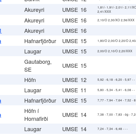
1,81/- 1,91/- 2,01/- 2,11/
Akureyri
UMSE
16
2,41/XXX
Akureyri
UMSE
16
2,10/O 2,30/XO 2,56/XXX
Akureyri
UMSE
16
1
Hafnarfjörður
UMSE
15
a
1,80/O 2,00/O 2,20/O 2,4
Laugar
UMSE
15
2,00/O 2,10/O 2,20/XXX
Gautaborg,
UMSE
15
SE
Höfn
UMSE
12
5,92 - 6,18 - 6,20 - 5,97 - -
Laugar
UMSE
11
5,80 - 5,34 - 5,41 - 6,08 - -
Hafnarfjörður
UMSE
15
a
7,77 - 7,94 - 7,64 - 7,52 - 
Höfn í
UMSE
14
a
7,38 - 7,00 - 7,83 - óg - 7,2
Hornafirði
Laugar
UMSE
14
7,24 - 7,34 - 6,48 - - -