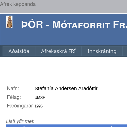
Afrek keppanda
ÞÓR - Mótaforrit Frj
Aðalsíða
Afrekaskrá FRÍ
Innskráning
Nafn:
Félag:
Fæðingarár
Listi yfir met: