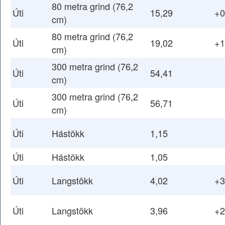
80 metra grind (76,2
Úti
15,29
+0
cm)
80 metra grind (76,2
Úti
19,02
+1
cm)
300 metra grind (76,2
Úti
54,41
cm)
300 metra grind (76,2
Úti
56,71
cm)
Úti
Hástökk
1,15
Úti
Hástökk
1,05
Úti
Langstökk
4,02
+3
Úti
Langstökk
3,96
+2