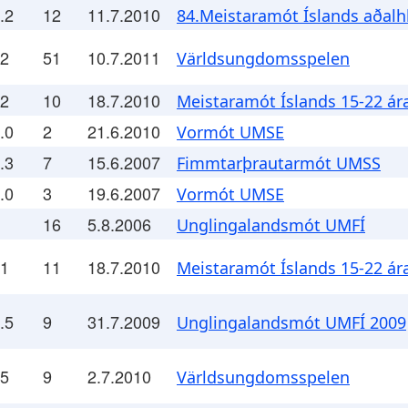
.2
12
11.7.2010
84.Meistaramót Íslands aðalhl
.2
51
10.7.2011
Världsungdomsspelen
.2
10
18.7.2010
Meistaramót Íslands 15-22 ár
.0
2
21.6.2010
Vormót UMSE
.3
7
15.6.2007
Fimmtarþrautarmót UMSS
.0
3
19.6.2007
Vormót UMSE
16
5.8.2006
Unglingalandsmót UMFÍ
.1
11
18.7.2010
Meistaramót Íslands 15-22 ár
.5
9
31.7.2009
Unglingalandsmót UMFÍ 2009
.5
9
2.7.2010
Världsungdomsspelen