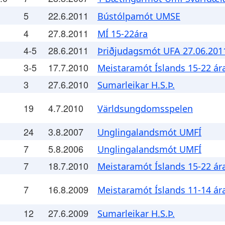
5
22.6.2011
Bústólpamót UMSE
4
27.8.2011
MÍ 15-22ára
4-5
28.6.2011
Þriðjudagsmót UFA 27.06.201
3-5
17.7.2010
Meistaramót Íslands 15-22 ár
3
27.6.2010
Sumarleikar H.S.Þ.
19
4.7.2010
Världsungdomsspelen
24
3.8.2007
Unglingalandsmót UMFÍ
7
5.8.2006
Unglingalandsmót UMFÍ
7
18.7.2010
Meistaramót Íslands 15-22 ár
7
16.8.2009
Meistaramót Íslands 11-14 ár
12
27.6.2009
Sumarleikar H.S.Þ.