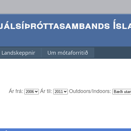
álsíþróttasambands Ísl
Landskeppnir
Um mótaforritið
Ár frá:
Ár til:
Outdoors/Indoors: