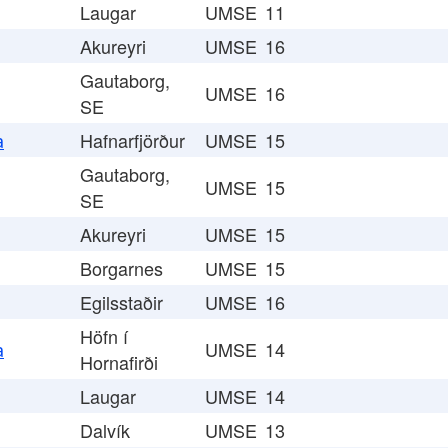
Laugar
UMSE
11
Akureyri
UMSE
16
Gautaborg,
UMSE
16
SE
Hafnarfjörður
UMSE
15
a
Gautaborg,
UMSE
15
SE
Akureyri
UMSE
15
Borgarnes
UMSE
15
Egilsstaðir
UMSE
16
Höfn í
UMSE
14
a
Hornafirði
Laugar
UMSE
14
Dalvík
UMSE
13