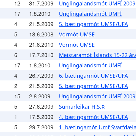
12
31.7.2009
Unglingalandsmót UMFÍ 2009
17
1.8.2010
Unglingalandsmót UMFÍ
4
21.5.2009
5. bætingarmót UMSE/UFA
5
18.6.2008
Vormót UMSE
4
21.6.2010
Vormót UMSE
6
17.7.2010
Meistaramót Íslands 15-22 ár
17
1.8.2010
Unglingalandsmót UMFÍ
4
26.7.2009
6. bætingarmót UMSE/UFA
2
21.5.2009
5. bætingarmót UMSE/UFA
15
2.8.2009
Unglingalandsmót UMFÍ 2009
5
27.6.2009
Sumarleikar H.S.Þ.
1
17.5.2009
4. bætingarmót UMSE/UFA
5
29.7.2009
1. bætingamót Umf Svarfdæl