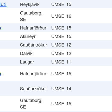
Reykjavík
UMSE
15
uti
Gautaborg,
UMSE
16
SE
Hafnarfjörður
UMSE
15
a
Akureyri
UMSE
15
Sauðárkrókur
UMSE
12
Dalvík
UMSE
12
Laugar
UMSE
11
Hafnarfjörður
UMSE
15
a
Sauðárkrókur
UMSE
14
Gautaborg,
UMSE
15
SE