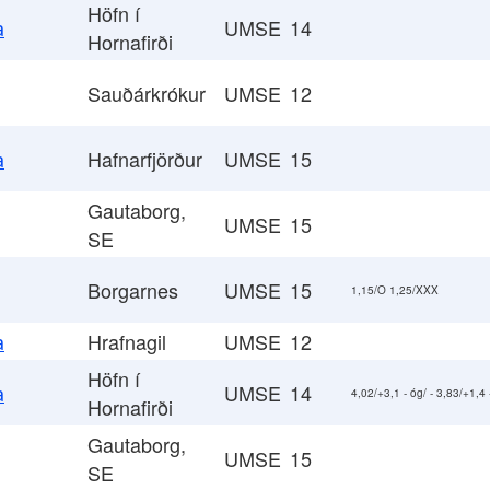
Höfn í
UMSE
14
a
Hornafirði
Sauðárkrókur
UMSE
12
Hafnarfjörður
UMSE
15
a
Gautaborg,
UMSE
15
SE
Borgarnes
UMSE
15
1,15/O 1,25/XXX
Hrafnagil
UMSE
12
a
Höfn í
UMSE
14
a
4,02/+3,1 - óg/ - 3,83/+1,4 - /
Hornafirði
Gautaborg,
UMSE
15
SE