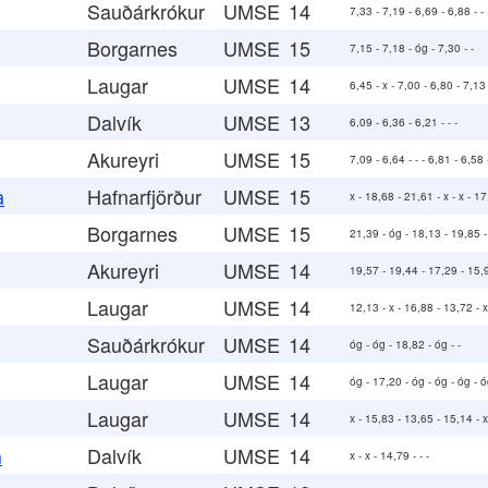
Sauðárkrókur
UMSE
14
7,33 - 7,19 - 6,69 - 6,88 - -
Borgarnes
UMSE
15
7,15 - 7,18 - óg - 7,30 - -
Laugar
UMSE
14
6,45 - x - 7,00 - 6,80 - 7,13
Dalvík
UMSE
13
6,09 - 6,36 - 6,21 - - -
Akureyri
UMSE
15
7,09 - 6,64 - - - 6,81 - 6,58
Hafnarfjörður
UMSE
15
a
x - 18,68 - 21,61 - x - x - 1
Borgarnes
UMSE
15
21,39 - óg - 18,13 - 19,85 -
Akureyri
UMSE
14
19,57 - 19,44 - 17,29 - 15,9
Laugar
UMSE
14
12,13 - x - 16,88 - 13,72 - 
Sauðárkrókur
UMSE
14
óg - óg - 18,82 - óg - -
Laugar
UMSE
14
óg - 17,20 - óg - óg - óg - 
Laugar
UMSE
14
x - 15,83 - 13,65 - 15,14 - 
Dalvík
UMSE
14
a
x - x - 14,79 - - -