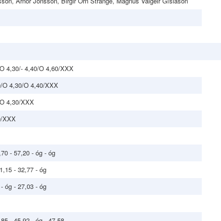
on, Arnór Jónsson, Birgir Örn Strange, Magnús Valgeir Gíslason
0/O 4,30/- 4,40/O 4,60/XXX
20/O 4,30/O 4,40/XXX
0/O 4,30/XXX
20/XXX
,70 - 57,20 - óg - óg
31,15 - 32,77 - óg
 - óg - 27,03 - óg
,85 - 45,92 - óg - 47,58