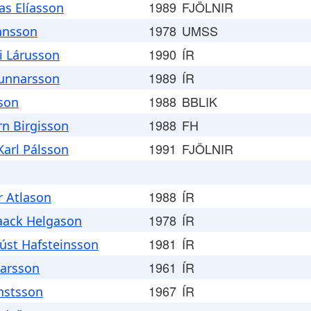
1989
FJÖLNIR
ías Elíasson
1978
UMSS
nnsson
1990
ÍR
i Lárusson
1989
ÍR
Gunnarsson
1988
BBLIK
son
1988
FH
rn Birgisson
1991
FJÖLNIR
Karl Pálsson
1988
ÍR
r Atlason
1978
ÍR
aack Helgason
1981
ÍR
úst Hafsteinsson
1961
ÍR
arsson
1967
ÍR
nstsson