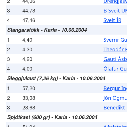
2
44,06
Drengjasv
3
44,78
B Sveit 
4
47,46
Sveit ÍR
Stangarstökk - Karla - 10.06.2004
1
4,40
Sverrir 
2
4,30
Theodór 
3
4,20
Gauti Ás
4
4,00
Ólafur G
Sleggjukast (7,26 kg) - Karla - 10.06.2004
1
57,20
Bergur In
2
33,08
Jón Ögmu
3
28,68
Benedikt
Spjótkast (600 gr) - Karla - 10.06.2004
1
51,94