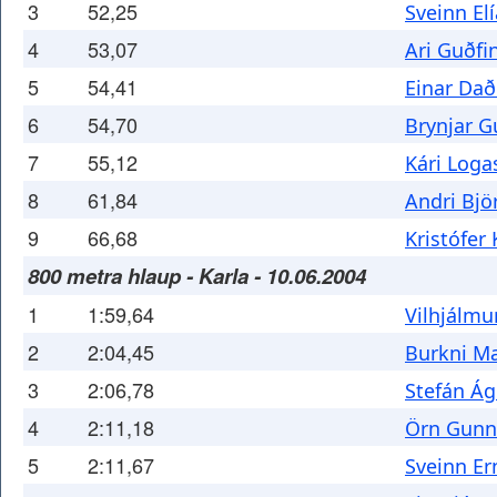
3
52,25
Sveinn El
4
53,07
Ari Guðfi
5
54,41
Einar Dað
6
54,70
Brynjar 
7
55,12
Kári Loga
8
61,84
Andri Bjö
9
66,68
Kristófer 
800 metra hlaup - Karla - 10.06.2004
1
1:59,64
Vilhjálmu
2
2:04,45
Burkni M
3
2:06,78
Stefán Ág
4
2:11,18
Örn Gunn
5
2:11,67
Sveinn Er