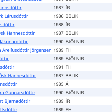
1987
ÍR
innsdóttir
1986
BBLIK
rk Lárusdóttir
1988
ÍR
sdóttir
1987
BBLIK
Ósk Hannesdóttir
1990
FJÖLNIR
Hákonardóttir
1989
FH
 Árelíusdóttir Jörgensen
1989
FJÖLNIR
óttir
1991
FH
sdóttir
1987
BBLIK
Ósk Hannesdóttir
1983
Á
rnsdóttir
1990
FJÖLNIR
ara Gunnarsdóttir
1989
ÍR
rt Bjarnadóttir
1989
FH
lfsdóttir