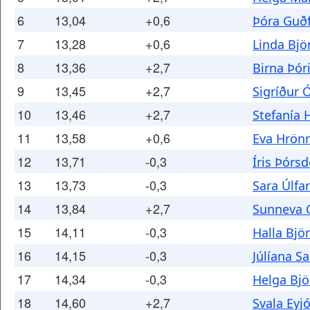
6
13,04
+0,6
Þóra Guðf
7
13,28
+0,6
Linda Bjö
8
13,36
+2,7
Birna Þóri
9
13,45
+2,7
Sigríður 
10
13,46
+2,7
Stefanía 
11
13,58
+0,6
Eva Hrönn
12
13,71
-0,3
Íris Þórsd
13
13,73
-0,3
Sara Úlfar
14
13,84
+2,7
Sunneva 
15
14,11
-0,3
Halla Bjö
16
14,15
-0,3
Júlíana S
17
14,34
-0,3
Helga Bjö
18
14,60
+2,7
Svala Eyjó