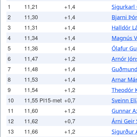
1
11,21
+1,4
Sigurkarl
2
11,30
+1,4
Bjarni Þó
3
11,31
+1,4
Halldór L
4
11,34
+1,4
Magnús Va
5
11,36
+1,4
Ólafur G
6
11,47
+1,2
Arnór Jó
7
11,48
+1,4
Guðmundu
8
11,53
+1,4
Arnar Már
9
11,54
+1,2
Theodór 
10
11,55 PI15-met
+0,7
Sveinn El
11
11,60
+1,2
Gunnar A
12
11,62
+0,7
Árni Geir
13
11,66
+1,2
Sigurður 