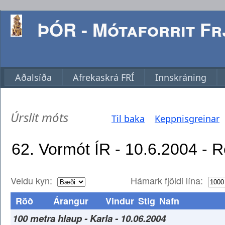
ÞÓR - Mótaforrit Frj
Aðalsíða
Afrekaskrá FRÍ
Innskráning
Úrslit móts
Til baka
Keppnisgreinar
Veldu kyn:
Hámark fjöldi lína:
Röð
Árangur
Vindur
Stig
Nafn
100 metra hlaup - Karla - 10.06.2004