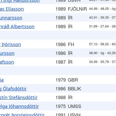
n Ingi Halldórsson
1989
FJÖLNIR
ías Elíasson
44,99 - 48,05 - óg -
1989
ÍR
Gunnarsson
43,91 - 39,35 - 37,
1989
ÍR
nráð Albertsson
31,69 - 27,64 - 28
1986
FH
 Þórisson
57,10 - 58,52 - 60,
1986
ÍR
tursson
38,90 - óg - 43,29
1987
ÍR
afsson
34,56 - 35,79 - 37
1979
GBR
ia
1986
BBLIK
g Ólafsdóttir
1988
ÍR
stín Stefánsdóttir
1975
UMSS
lga Jóhannsdóttir
1991
USVH
grét Þorsteinsdóttir