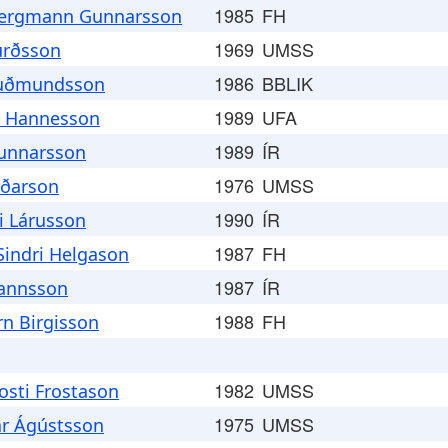
1985
FH
ergmann Gunnarsson
1969
UMSS
urðsson
1986
BBLIK
Guðmundsson
1989
UFA
n Hannesson
1989
ÍR
Gunnarsson
1976
UMSS
rðarson
1990
ÍR
i Lárusson
1987
FH
Sindri Helgason
1987
ÍR
hannsson
1988
FH
rn Birgisson
1982
UMSS
osti Frostason
1975
UMSS
ár Ágústsson