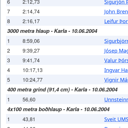
6
2:12,73
Sigurjón 
7
2:14,74
John Bre
8
2:16,17
Leifur Þo
3000 metra hlaup - Karla - 10.06.2004
1
8:59,06
Sigurbjör
2
9:39,27
Jósep Ma
3
9:41,74
Valur Þór
4
10:17,13
Ingvar H
5
10:24,77
Vignir Má
400 metra grind (91,4 cm) - Karla - 10.06.2004
1
56,60
Unnstein
4x100 metra boðhlaup - Karla - 10.06.2004
1
43,81
Sveit UM