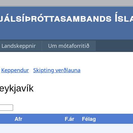
álsíþróttasambands Ísl
Landskeppnir
Um mótaforritið
Keppendur
Skipting verðlauna
Afr
F.ár
Félag