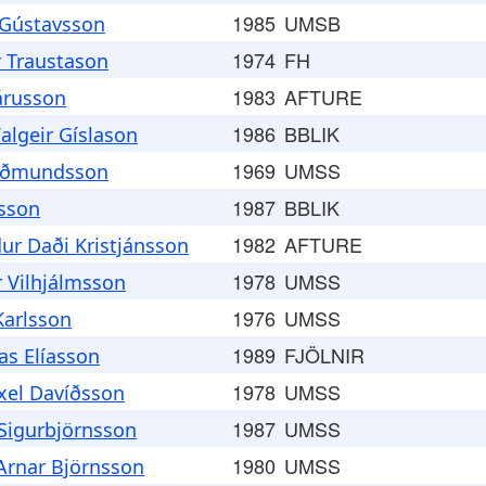
1985
UMSB
 Gústavsson
1974
FH
r Traustason
1983
AFTURE
árusson
1986
BBLIK
lgeir Gíslason
1969
UMSS
uðmundsson
1987
BBLIK
nsson
1982
AFTURE
r Daði Kristjánsson
1978
UMSS
 Vilhjálmsson
1976
UMSS
Karlsson
1989
FJÖLNIR
ías Elíasson
1978
UMSS
xel Davíðsson
1987
UMSS
 Sigurbjörnsson
1980
UMSS
Arnar Björnsson