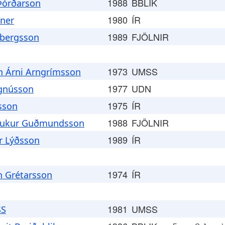
1988
BBLIK
Þórðarson
1980
ÍR
nner
1989
FJÖLNIR
rbergsson
1973
UMSS
n Árni Arngrímsson
1977
UDN
gnússon
1975
ÍR
sson
1988
FJÖLNIR
aukur Guðmundsson
1989
ÍR
r Lýðsson
1974
ÍR
n Grétarsson
1981
UMSS
SS