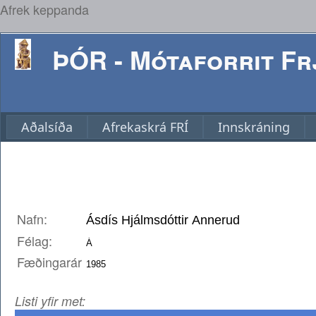
Afrek keppanda
ÞÓR - Mótaforrit Frj
Aðalsíða
Afrekaskrá FRÍ
Innskráning
Nafn:
Félag:
Fæðingarár
Listi yfir met: