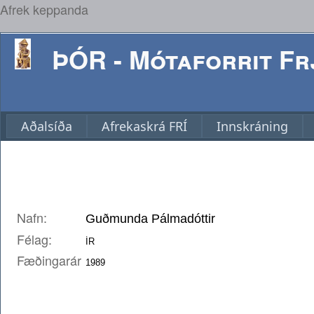
Afrek keppanda
ÞÓR - Mótaforrit Frj
Aðalsíða
Afrekaskrá FRÍ
Innskráning
Nafn:
Félag:
Fæðingarár