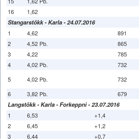
15
1,62 Pb.
16
1,62
Stangarstökk - Karla - 24.07.2016
1
4,62
891
2
4,52 Pb.
865
3
4,22
785
4
4,02 Pb.
732
5
4,02 Pb.
732
6
3,82 Pb.
679
Langstökk - Karla - Forkeppni - 23.07.2016
1
6,53
+1,4
2
6,45
+1,2
3
6,44
+0,7