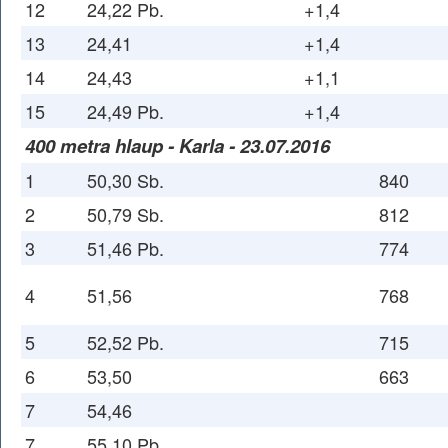
12
24,22 Pb.
+1,4
13
24,41
+1,4
14
24,43
+1,1
15
24,49 Pb.
+1,4
400 metra hlaup - Karla - 23.07.2016
1
50,30 Sb.
840
2
50,79 Sb.
812
3
51,46 Pb.
774
4
51,56
768
5
52,52 Pb.
715
6
53,50
663
7
54,46
7
55,10 Pb.