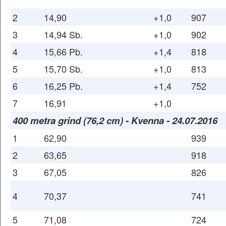
2
14,90
+1,0
907
3
14,94 Sb.
+1,0
902
4
15,66 Pb.
+1,4
818
5
15,70 Sb.
+1,0
813
6
16,25 Pb.
+1,4
752
7
16,91
+1,0
400 metra grind (76,2 cm) - Kvenna - 24.07.2016
1
62,90
939
2
63,65
918
3
67,05
826
4
70,37
741
5
71,08
724