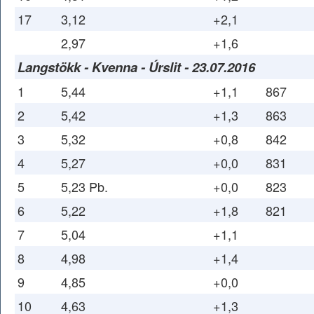
17
3,12
+2,1
2,97
+1,6
Langstökk - Kvenna - Úrslit - 23.07.2016
1
5,44
+1,1
867
2
5,42
+1,3
863
3
5,32
+0,8
842
4
5,27
+0,0
831
5
5,23 Pb.
+0,0
823
6
5,22
+1,8
821
7
5,04
+1,1
8
4,98
+1,4
9
4,85
+0,0
10
4,63
+1,3