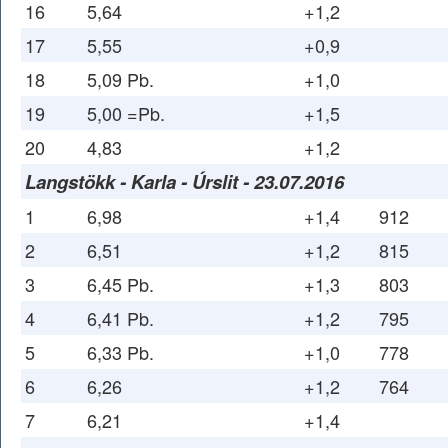
16
5,64
+1,2
17
5,55
+0,9
18
5,09 Pb.
+1,0
19
5,00 =Pb.
+1,5
20
4,83
+1,2
Langstökk - Karla - Úrslit - 23.07.2016
1
6,98
+1,4
912
2
6,51
+1,2
815
3
6,45 Pb.
+1,3
803
4
6,41 Pb.
+1,2
795
5
6,33 Pb.
+1,0
778
6
6,26
+1,2
764
7
6,21
+1,4