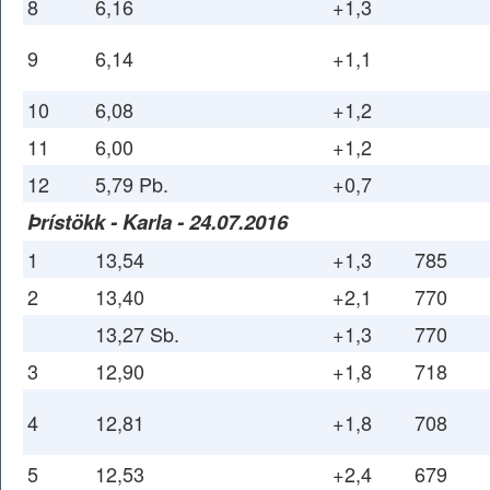
8
6,16
+1,3
9
6,14
+1,1
10
6,08
+1,2
11
6,00
+1,2
12
5,79 Pb.
+0,7
Þrístökk - Karla - 24.07.2016
1
13,54
+1,3
785
2
13,40
+2,1
770
13,27 Sb.
+1,3
770
3
12,90
+1,8
718
4
12,81
+1,8
708
5
12,53
+2,4
679