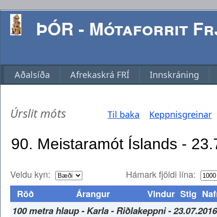
ÞÓR - Mótaforrit Frj
Aðalsíða
Afrekaskrá FRÍ
Innskráning
Úrslit móts
Til baka
Keppnisgreinar
Veldu kyn:
Hámark fjöldi lína:
Röð
Árangur
Vindur
Stig
Naf
100 metra hlaup - Karla - Riðlakeppni - 23.07.2016