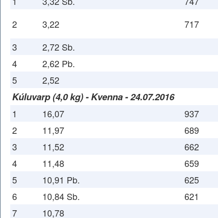
1
3,32 Sb.
747
2
3,22
717
3
2,72 Sb.
4
2,62 Pb.
5
2,52
Kúluvarp (4,0 kg) - Kvenna - 24.07.2016
1
16,07
937
2
11,97
689
3
11,52
662
4
11,48
659
5
10,91 Pb.
625
6
10,84 Sb.
621
7
10,78