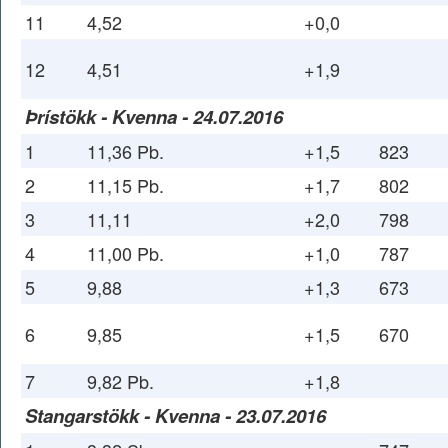
11
4,52
+0,0
12
4,51
+1,9
Þrístökk - Kvenna - 24.07.2016
1
11,36 Pb.
+1,5
823
2
11,15 Pb.
+1,7
802
3
11,11
+2,0
798
4
11,00 Pb.
+1,0
787
5
9,88
+1,3
673
6
9,85
+1,5
670
7
9,82 Pb.
+1,8
Stangarstökk - Kvenna - 23.07.2016