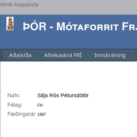
Afrek keppanda
ÞÓR - Mótaforrit Frj
Aðalsíða
Afrekaskrá FRÍ
Innskráning
Nafn:
Félag:
Fæðingarár