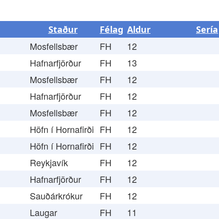
Staður
Félag
Aldur
Sería
Mosfellsbær
FH
12
Hafnarfjörður
FH
13
Mosfellsbær
FH
12
Hafnarfjörður
FH
12
Mosfellsbær
FH
12
Höfn í Hornafirði
FH
12
Höfn í Hornafirði
FH
12
Reykjavík
FH
12
Hafnarfjörður
FH
12
Sauðárkrókur
FH
12
Laugar
FH
11