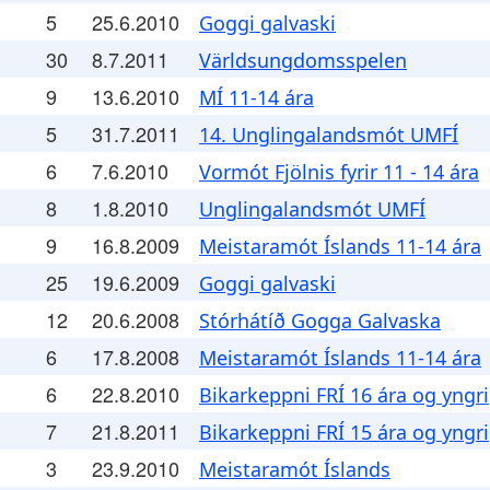
5
25.6.2010
Goggi galvaski
30
8.7.2011
Världsungdomsspelen
9
13.6.2010
MÍ 11-14 ára
5
31.7.2011
14. Unglingalandsmót UMFÍ
6
7.6.2010
Vormót Fjölnis fyrir 11 - 14 ára
8
1.8.2010
Unglingalandsmót UMFÍ
9
16.8.2009
Meistaramót Íslands 11-14 ára
25
19.6.2009
Goggi galvaski
12
20.6.2008
Stórhátíð Gogga Galvaska
6
17.8.2008
Meistaramót Íslands 11-14 ára
6
22.8.2010
Bikarkeppni FRÍ 16 ára og yngri
7
21.8.2011
Bikarkeppni FRÍ 15 ára og yngri
3
23.9.2010
Meistaramót Íslands