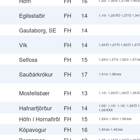
Höfn
FH
16
1,20/- 1,30/o 1,37/xo 1,44/x
Egilsstaðir
FH
14
1,10/- 1,20/XO 1,27/O 1,3
Gautaborg, SE
FH
14
Vík
FH
14
1,20/O 1,27/O 1,32/O 1,37
Selfoss
FH
15
1,22/o 1,27/o 1,32/o 1,37/x
Sauðárkrókur
FH
17
1,31/o 1,38/xxx
Mosfellsbær
FH
13
1,10/- 1,20/O 1,30/O 1,35/
1,00/- 1,10/- 1,15/- 1,20/O 
Hafnarfjörður
FH
14
1,35/XXX
Höfn í Hornafirði
FH
15
1,25/o 1,30/o 1,35/xxx
Kópavogur
FH
16
1,30/xo 1,40/xxx