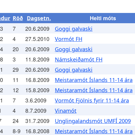
Heiti móts
ndur
Röð
Dagsetn.
.3
7
20.6.2009
Goggi galvaski
.2
4
27.5.2010
Vormót FH
.4
20
20.6.2009
Goggi galvaski
.8
3
11.8.2009
Námskeiðamót FH
.1
29
20.6.2009
Goggi galvaski
.0
11
16.8.2009
Meistaramót Íslands 11-14 ára
.2
12
15.8.2009
Meistaramót Íslands 11-14 ára
.1
7
3.6.2009
Vormót Fjölnis fyrir 11-14 ára
1
4
8.7.2009
Vinamót
7
24
31.7.2009
Unglingalandsmót UMFÍ 2009
.4
8-9
16.8.2008
Meistaramót Íslands 11-14 ára