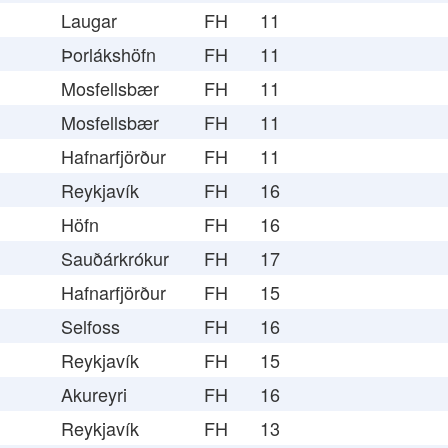
Laugar
FH
11
Þorlákshöfn
FH
11
Mosfellsbær
FH
11
Mosfellsbær
FH
11
Hafnarfjörður
FH
11
Reykjavík
FH
16
Höfn
FH
16
Sauðárkrókur
FH
17
Hafnarfjörður
FH
15
Selfoss
FH
16
Reykjavík
FH
15
Akureyri
FH
16
Reykjavík
FH
13