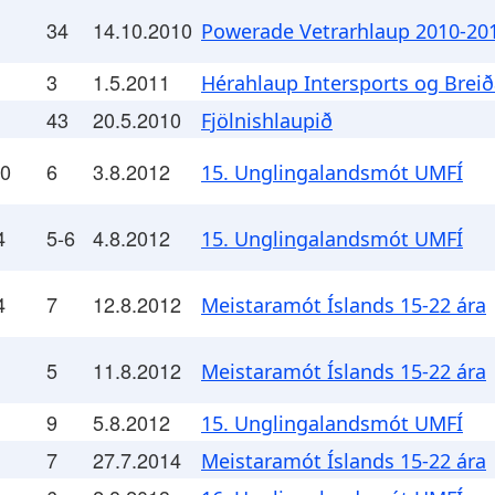
34
14.10.2010
Powerade Vetrarhlaup 2010-20
3
1.5.2011
Hérahlaup Intersports og Breið
43
20.5.2010
Fjölnishlaupið
.0
6
3.8.2012
15. Unglingalandsmót UMFÍ
4
5-6
4.8.2012
15. Unglingalandsmót UMFÍ
4
7
12.8.2012
Meistaramót Íslands 15-22 ára
5
11.8.2012
Meistaramót Íslands 15-22 ára
9
5.8.2012
15. Unglingalandsmót UMFÍ
7
27.7.2014
Meistaramót Íslands 15-22 ára