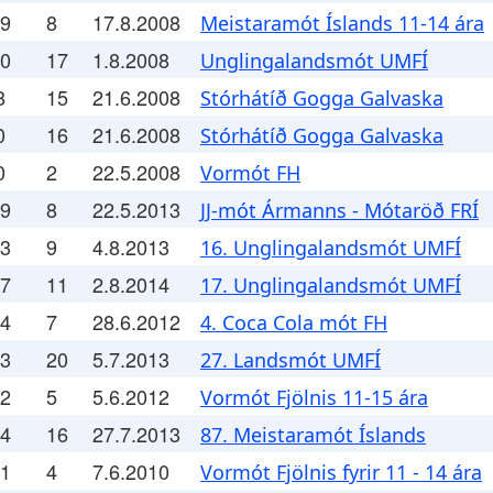
.9
8
17.8.2008
Meistaramót Íslands 11-14 ára
.0
17
1.8.2008
Unglingalandsmót UMFÍ
8
15
21.6.2008
Stórhátíð Gogga Galvaska
0
16
21.6.2008
Stórhátíð Gogga Galvaska
0
2
22.5.2008
Vormót FH
.9
8
22.5.2013
JJ-mót Ármanns - Mótaröð FRÍ
.3
9
4.8.2013
16. Unglingalandsmót UMFÍ
.7
11
2.8.2014
17. Unglingalandsmót UMFÍ
.4
7
28.6.2012
4. Coca Cola mót FH
.3
20
5.7.2013
27. Landsmót UMFÍ
.2
5
5.6.2012
Vormót Fjölnis 11-15 ára
.4
16
27.7.2013
87. Meistaramót Íslands
.1
4
7.6.2010
Vormót Fjölnis fyrir 11 - 14 ára