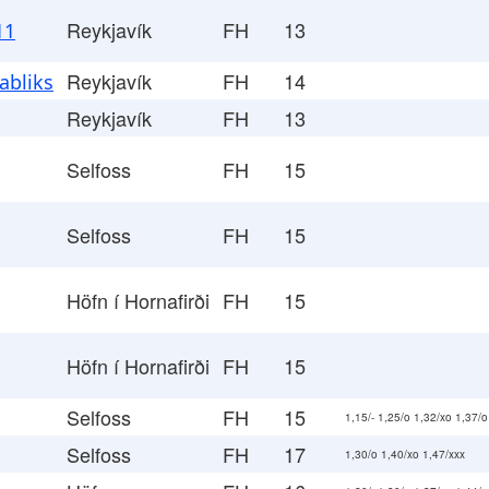
Reykjavík
FH
13
11
Reykjavík
FH
14
abliks
Reykjavík
FH
13
Selfoss
FH
15
Selfoss
FH
15
Höfn í Hornafirði
FH
15
Höfn í Hornafirði
FH
15
Selfoss
FH
15
1,15/- 1,25/o 1,32/xo 1,37/o
Selfoss
FH
17
1,30/o 1,40/xo 1,47/xxx