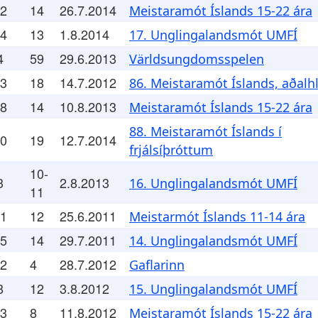
.2
14
26.7.2014
Meistaramót Íslands 15-22 ára
.4
13
1.8.2014
17. Unglingalandsmót UMFÍ
4
59
29.6.2013
Världsungdomsspelen
.3
18
14.7.2012
86. Meistaramót Íslands, aðalhl
.8
14
10.8.2013
Meistaramót Íslands 15-22 ára
88. Meistaramót Íslands í
.0
19
12.7.2014
frjálsíþróttum
10-
3
2.8.2013
16. Unglingalandsmót UMFÍ
11
.1
12
25.6.2011
Meistarmót Íslands 11-14 ára
.5
14
29.7.2011
14. Unglingalandsmót UMFÍ
.2
4
28.7.2012
Gaflarinn
8
12
3.8.2012
15. Unglingalandsmót UMFÍ
.3
8
11.8.2012
Meistaramót Íslands 15-22 ára