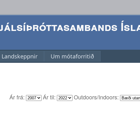
álsíþróttasambands Ísl
Landskeppnir
Um mótaforritið
Ár frá:
Ár til:
Outdoors/Indoors: