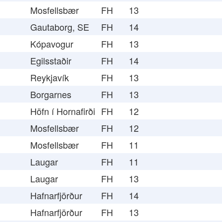
Mosfellsbær
FH
13
Gautaborg, SE
FH
14
Kópavogur
FH
13
Egilsstaðir
FH
14
Reykjavík
FH
13
Borgarnes
FH
13
Höfn í Hornafirði
FH
12
Mosfellsbær
FH
12
Mosfellsbær
FH
11
Laugar
FH
11
Laugar
FH
13
Hafnarfjörður
FH
14
Hafnarfjörður
FH
13