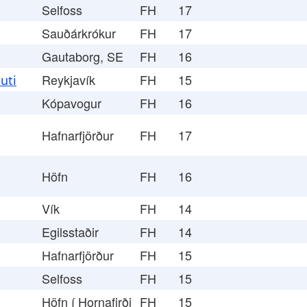
Selfoss
FH
17
Sauðárkrókur
FH
17
Gautaborg, SE
FH
16
Reykjavík
FH
15
uti
Kópavogur
FH
16
Hafnarfjörður
FH
17
Höfn
FH
16
Vík
FH
14
Egilsstaðir
FH
14
Hafnarfjörður
FH
15
Selfoss
FH
15
Höfn í Hornafirði
FH
15