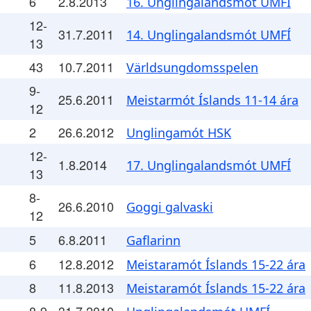
6
2.8.2013
16. Unglingalandsmót UMFÍ
12-
31.7.2011
14. Unglingalandsmót UMFÍ
13
43
10.7.2011
Världsungdomsspelen
9-
25.6.2011
Meistarmót Íslands 11-14 ára
12
2
26.6.2012
Unglingamót HSK
12-
1.8.2014
17. Unglingalandsmót UMFÍ
13
8-
26.6.2010
Goggi galvaski
12
5
6.8.2011
Gaflarinn
6
12.8.2012
Meistaramót Íslands 15-22 ára
8
11.8.2013
Meistaramót Íslands 15-22 ára