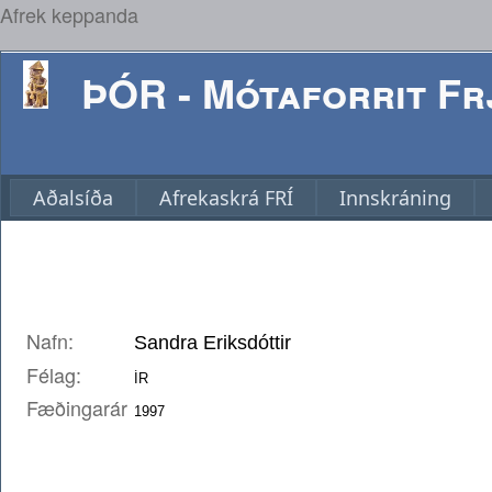
Afrek keppanda
ÞÓR - Mótaforrit Frj
Aðalsíða
Afrekaskrá FRÍ
Innskráning
Nafn:
Félag:
Fæðingarár