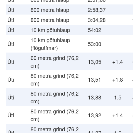
Úti
800 metra hlaup
2:58,37
Úti
800 metra hlaup
3:04,28
Úti
10 km götuhlaup
54:02
10 km götuhlaup
Úti
53:00
(flögutímar)
60 metra grind (76,2
Úti
13,05
+1.4
cm)
80 metra grind (76,2
Úti
13,51
+1.8
cm)
80 metra grind (76,2
Úti
13,88
-1.5
cm)
80 metra grind (76,2
Úti
13,92
+1.4
cm)
80 metra grind (76,2
Úti
14,27
-1.6