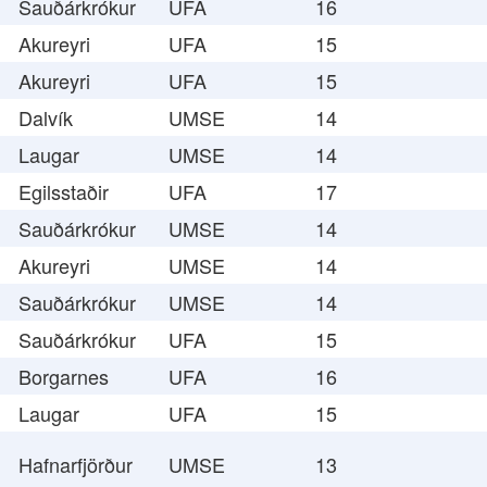
Sauðárkrókur
UFA
16
Akureyri
UFA
15
Akureyri
UFA
15
Dalvík
UMSE
14
Laugar
UMSE
14
Egilsstaðir
UFA
17
Sauðárkrókur
UMSE
14
Akureyri
UMSE
14
Sauðárkrókur
UMSE
14
Sauðárkrókur
UFA
15
Borgarnes
UFA
16
Laugar
UFA
15
Hafnarfjörður
UMSE
13