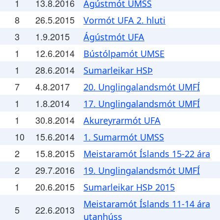
1
13.8.2016
Ágústmót UMSS
8
26.5.2015
Vormót UFA 2. hluti
3
1.9.2015
Ágústmót UFA
1
12.6.2014
Bústólpamót UMSE
1
28.6.2014
Sumarleikar HSÞ
7
4.8.2017
20. Unglingalandsmót UMFÍ
1
1.8.2014
17. Unglingalandsmót UMFÍ
1
30.8.2014
Akureyrarmót UFA
10
15.6.2014
1. Sumarmót UMSS
2
15.8.2015
Meistaramót Íslands 15-22 ára
2
29.7.2016
19. Unglingalandsmót UMFÍ
1
20.6.2015
Sumarleikar HSÞ 2015
Meistaramót Íslands 11-14 ára
5
22.6.2013
utanhúss