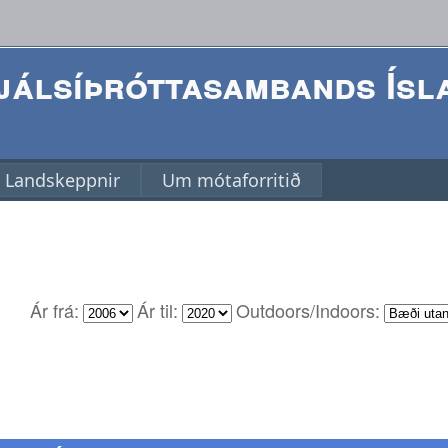
álsíþróttasambands Ísl
Landskeppnir
Um mótaforritið
Ár frá:
Ár til:
Outdoors/Indoors: