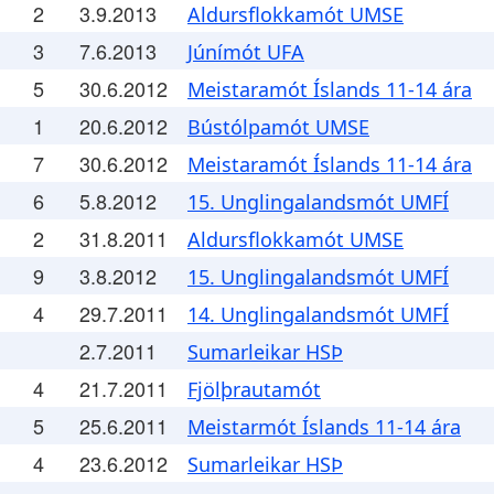
2
3.9.2013
Aldursflokkamót UMSE
3
7.6.2013
Júnímót UFA
5
30.6.2012
Meistaramót Íslands 11-14 ára
1
20.6.2012
Bústólpamót UMSE
7
30.6.2012
Meistaramót Íslands 11-14 ára
6
5.8.2012
15. Unglingalandsmót UMFÍ
2
31.8.2011
Aldursflokkamót UMSE
9
3.8.2012
15. Unglingalandsmót UMFÍ
4
29.7.2011
14. Unglingalandsmót UMFÍ
2.7.2011
Sumarleikar HSÞ
4
21.7.2011
Fjölþrautamót
5
25.6.2011
Meistarmót Íslands 11-14 ára
4
23.6.2012
Sumarleikar HSÞ