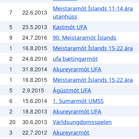
Meistaramót Íslands 11-14 ára
7
22.6.2013
utanhúss
5
23.5.2013
Kastmót UFA
9
24.7.2016
90. Meistaramót Íslands
1
16.8.2015
Meistaramót Íslands 15-22 ára
2
24.8.2016
ufa bætingarmót
1
31.8.2014
Akureyrarmót UFA
1
16.8.2015
Meistaramót Íslands 15-22 ára
5
2.9.2015
Ágústmót UFA
6
15.6.2014
1. Sumarmót UMSS
2
18.8.2013
Akureyrarmót UFA
20
30.6.2013
Världsungdomsspelen
3
22.7.2012
Akureyrarmót