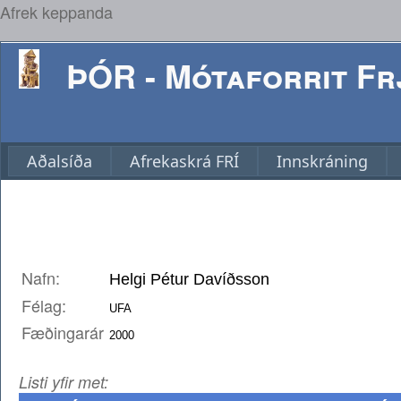
Afrek keppanda
ÞÓR - Mótaforrit Frj
Aðalsíða
Afrekaskrá FRÍ
Innskráning
Nafn:
Félag:
Fæðingarár
Listi yfir met: