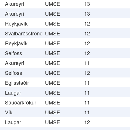
Akureyri
UMSE
13
Akureyri
UMSE
13
Reykjavík
UMSE
12
Svalbarðsströnd
UMSE
12
Reykjavík
UMSE
12
Selfoss
UMSE
12
Akureyri
UMSE
11
Selfoss
UMSE
12
Egilsstaðir
UMSE
11
Laugar
UMSE
11
Sauðárkrókur
UMSE
11
Vík
UMSE
11
Laugar
UMSE
12