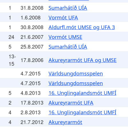
1
31.8.2008
Sumarhátíð UÍA
1
1.6.2008
Vormót UFA
1
30.8.2008
Aldurfl.mót UMSE og UFA 3
24
21.6.2007
Vormót UMSE
5
25.8.2007
Sumarhátíð UÍA
13-
17.8.2006
Akureyrarmót UFA og UMSE
15
4.7.2015
Världsungdomsspelen
4.7.2015
Världsungdomsspelen
5
4.8.2013
16. Unglingalandsmót UMFÍ
2
17.8.2013
Akureyrarmót UFA
4
2.8.2013
16. Unglingalandsmót UMFÍ
4
21.7.2012
Akureyrarmót