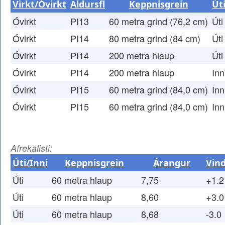
Virkt/Óvirkt
Aldursfl
Keppnisgrein
Út
Óvirkt
PI13
60 metra grind (76,2 cm)
Úti
Óvirkt
PI14
80 metra grind (84 cm)
Úti
Óvirkt
PI14
200 metra hlaup
Úti
Óvirkt
PI14
200 metra hlaup
Inn
Óvirkt
PI15
60 metra grind (84,0 cm)
Inn
Óvirkt
PI15
60 metra grind (84,0 cm)
Inn
Afrekalisti:
Úti/Inni
Keppnisgrein
Árangur
Vin
Úti
60 metra hlaup
7,75
+1.2
Úti
60 metra hlaup
8,60
+3.0
Úti
60 metra hlaup
8,68
-3.0