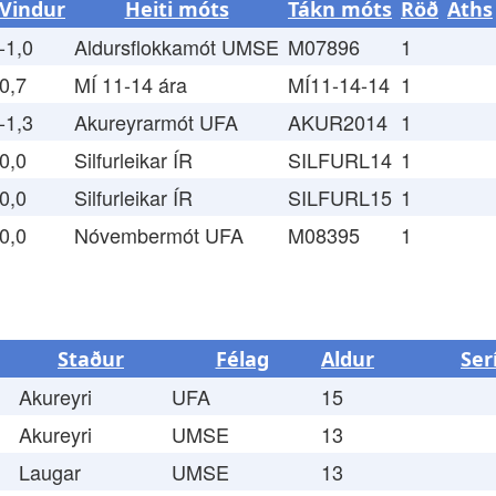
Vindur
Heiti móts
Tákn móts
Röð
Aths
-1,0
Aldursflokkamót UMSE
M07896
1
0,7
MÍ 11-14 ára
MÍ11-14-14
1
-1,3
Akureyrarmót UFA
AKUR2014
1
0,0
Silfurleikar ÍR
SILFURL14
1
0,0
Silfurleikar ÍR
SILFURL15
1
0,0
Nóvembermót UFA
M08395
1
Staður
Félag
Aldur
Ser
Akureyri
UFA
15
Akureyri
UMSE
13
Laugar
UMSE
13