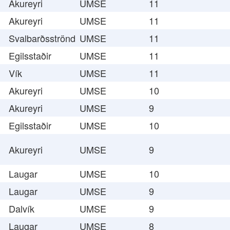
Akureyri
UMSE
11
Akureyri
UMSE
11
Svalbarðsströnd
UMSE
11
Egilsstaðir
UMSE
11
Vík
UMSE
11
Akureyri
UMSE
10
Akureyri
UMSE
9
Egilsstaðir
UMSE
10
Akureyri
UMSE
9
Laugar
UMSE
10
Laugar
UMSE
9
Dalvík
UMSE
9
Laugar
UMSE
8