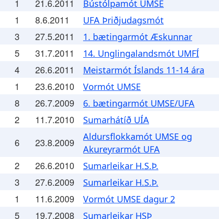
1
21.6.2011
Bústólpamót UMSE
1
8.6.2011
UFA Þriðjudagsmót
3
27.5.2011
1. bætingarmót Æskunnar
5
31.7.2011
14. Unglingalandsmót UMFÍ
4
26.6.2011
Meistarmót Íslands 11-14 ára
1
23.6.2010
Vormót UMSE
8
26.7.2009
6. bætingarmót UMSE/UFA
2
11.7.2010
Sumarhátíð UÍA
Aldursflokkamót UMSE og
6
23.8.2009
Akureyrarmót UFA
2
26.6.2010
Sumarleikar H.S.Þ.
3
27.6.2009
Sumarleikar H.S.Þ.
1
11.6.2009
Vormót UMSE dagur 2
5
19.7.2008
Sumarleikar HSÞ