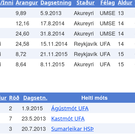
i/Inni
Árangur
Dagsetning
Staður
Félag
Aldur
9,89
5.9.2013
Akureyri
UMSE
13
12,16
17.8.2014
Akureyri
UMSE
14
24,60
31.8.2014
Akureyri
UMSE
14
i
24,58
15.11.2014
Reykjavík
UFA
14
i
8,72
21.11.2015
Reykjavík
UFA
15
i
8,64
8.11.2015
Akureyri
UFA
15
Heiti móts
dur
Röð
Dagsetn.
2
1.9.2015
Ágústmót UFA
7
23.5.2013
Kastmót UFA
3
20.7.2013
Sumarleikar HSÞ