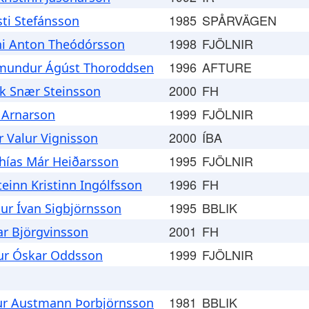
1985
SPÅRVÄGEN
sti Stefánsson
1998
FJÖLNIR
ni Anton Theódórsson
1996
AFTURE
undur Ágúst Thoroddsen
2000
FH
ik Snær Steinsson
1999
FJÖLNIR
 Arnarson
2000
ÍBA
r Valur Vignisson
1995
FJÖLNIR
hías Már Heiðarsson
1996
FH
teinn Kristinn Ingólfsson
1995
BBLIK
tur Ívan Sigbjörnsson
2001
FH
ar Björgvinsson
1999
FJÖLNIR
kur Óskar Oddsson
1981
BBLIK
ur Austmann Þorbjörnsson