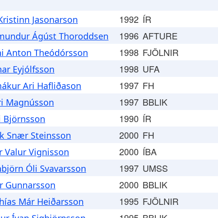
1992
ÍR
 Kristinn Jasonarson
1996
AFTURE
undur Ágúst Thoroddsen
1998
FJÖLNIR
ni Anton Theódórsson
1998
UFA
ar Eyjólfsson
1997
FH
ákur Ari Hafliðason
1997
BBLIK
ri Magnússon
1990
ÍR
i Björnsson
2000
FH
ik Snær Steinsson
2000
ÍBA
r Valur Vignisson
1997
UMSS
nbjörn Óli Svavarsson
2000
BBLIK
r Gunnarsson
1995
FJÖLNIR
hías Már Heiðarsson
1995
BBLIK