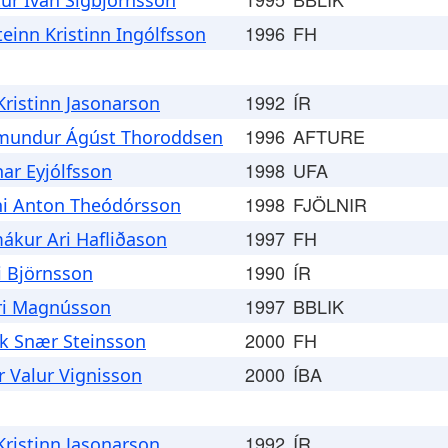
tur Ívan Sigbjörnsson
1996
FH
teinn Kristinn Ingólfsson
1992
ÍR
 Kristinn Jasonarson
1996
AFTURE
undur Ágúst Thoroddsen
1998
UFA
ar Eyjólfsson
1998
FJÖLNIR
ni Anton Theódórsson
1997
FH
ákur Ari Hafliðason
1990
ÍR
i Björnsson
1997
BBLIK
ri Magnússon
2000
FH
ik Snær Steinsson
2000
ÍBA
r Valur Vignisson
1992
ÍR
 Kristinn Jasonarson