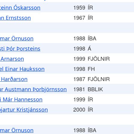
1959
ÍR
teinn Óskarsson
1967
ÍR
nn Ernstsson
1988
ÍBA
tmar Örnuson
1998
Á
sti Þór Þorsteins
1999
FJÖLNIR
 Arnarson
1998
FH
el Einar Hauksson
1987
FJÖLNIR
 Harðarson
1981
BBLIK
ur Austmann Þorbjörnsson
1999
ÍR
i Már Hannesson
2000
ÍR
jartur Kristjánsson
1988
ÍBA
tmar Örnuson