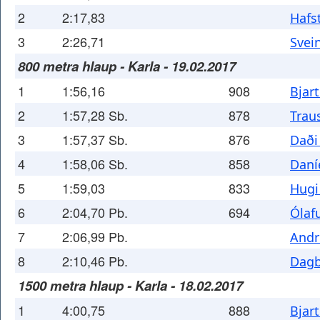
2
2:17,83
Hafs
3
2:26,71
Svei
800 metra hlaup - Karla - 19.02.2017
1
1:56,16
908
Bjar
2
1:57,28 Sb.
878
Trau
3
1:57,37 Sb.
876
Daði
4
1:58,06 Sb.
858
Daní
5
1:59,03
833
Hugi
6
2:04,70 Pb.
694
Ólaf
7
2:06,99 Pb.
Andr
8
2:10,46 Pb.
Dagb
1500 metra hlaup - Karla - 18.02.2017
1
4:00,75
888
Bjar