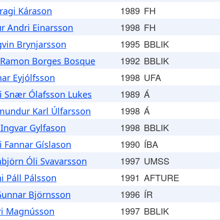
1989
FH
Bragi Kárason
1998
FH
r Andri Einarsson
1995
BBLIK
gvin Brynjarsson
1992
BBLIK
 Ramon Borges Bosque
1998
UFA
ar Eyjólfsson
1989
Á
i Snær Ólafsson Lukes
1998
Á
undur Karl Úlfarsson
1998
BBLIK
 Ingvar Gylfason
1990
ÍBA
i Fannar Gíslason
1997
UMSS
nbjörn Óli Svavarsson
1991
AFTURE
i Páll Pálsson
1996
ÍR
Gunnar Björnsson
1997
BBLIK
ri Magnússon