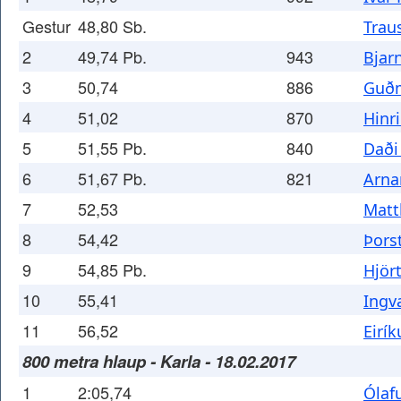
Gestur
48,80 Sb.
Trau
2
49,74 Pb.
943
Bjar
3
50,74
886
Guðm
4
51,02
870
Hinr
5
51,55 Pb.
840
Daði
6
51,67 Pb.
821
Arna
7
52,53
Matt
8
54,42
Þors
9
54,85 Pb.
Hjör
10
55,41
Ingv
11
56,52
Eirí
800 metra hlaup - Karla - 18.02.2017
1
2:05,74
Ólaf