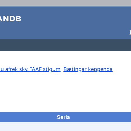
ands
u afrek skv. IAAF stigum
Bætingar keppenda
Sería