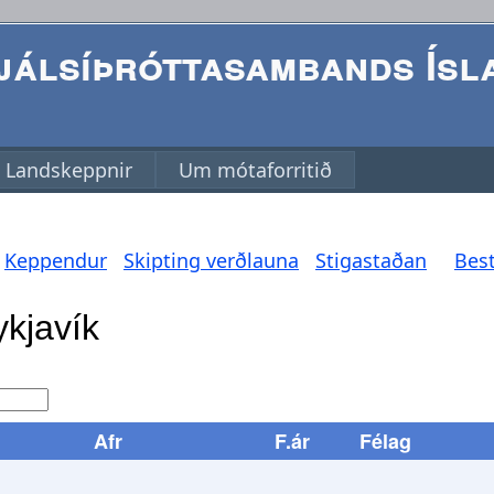
álsíþróttasambands Ísl
Landskeppnir
Um mótaforritið
Keppendur
Skipting verðlauna
Stigastaðan
Best
Afr
F.ár
Félag