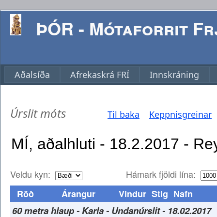
ÞÓR - Mótaforrit Frj
Aðalsíða
Afrekaskrá FRÍ
Innskráning
Úrslit móts
Til baka
Keppnisgreinar
Veldu kyn:
Hámark fjöldi lína:
Röð
Árangur
Vindur
Stig
Nafn
60 metra hlaup - Karla - Undanúrslit - 18.02.2017