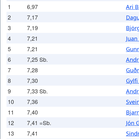
1
6,97
Ari 
2
7,17
Dagu
3
7,19
Björ
4
7,21
Juan
5
7,21
Gunn
6
7,25 Sb.
Andr
7
7,28
Guðm
8
7,30
Gylfi
9
7,33 Sb.
Andr
10
7,36
Svei
11
7,40
Bjarn
12
7,41 =Sb.
Jón 
13
7,41
Sind