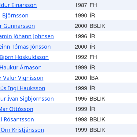
1987
FH
ldur Einarsson
1990
ÍR
i Björnsson
2000
BBLIK
r Gunnarsson
1996
ÍR
amín Jóhann Johnsen
2000
ÍR
einn Tómas Jónsson
1992
FH
 Björn Höskuldsson
1999
ÍR
 Haukur Árnason
2000
ÍBA
r Valur Vignisson
1999
ÍR
ús Ingi Hauksson
1995
BBLIK
tur Ívan Sigbjörnsson
1999
ÍR
 Már Ottósson
1998
BBLIK
ki Rósantsson
1999
BBLIK
 Örn Kristjánsson