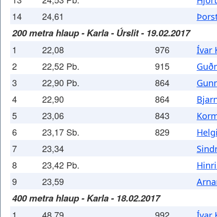
Hjör
14
24,61
Þors
200 metra hlaup - Karla - Úrslit - 19.02.2017
1
22,08
976
Ívar
2
22,52 Pb.
915
Guðm
3
22,90 Pb.
864
Gunn
4
22,90
864
Bjar
5
23,06
843
Korm
6
23,17 Sb.
829
Helg
7
23,34
Sind
8
23,42 Pb.
Hinr
9
23,59
Arna
400 metra hlaup - Karla - 18.02.2017
1
48,79
992
Ívar