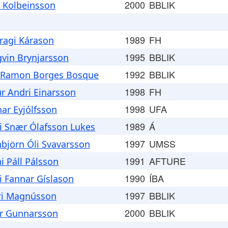
2000
BBLIK
 Kolbeinsson
1989
FH
Bragi Kárason
1995
BBLIK
gvin Brynjarsson
1992
BBLIK
 Ramon Borges Bosque
1998
FH
r Andri Einarsson
1998
UFA
ar Eyjólfsson
1989
Á
i Snær Ólafsson Lukes
1997
UMSS
nbjörn Óli Svavarsson
1991
AFTURE
i Páll Pálsson
1990
ÍBA
i Fannar Gíslason
1997
BBLIK
ri Magnússon
2000
BBLIK
r Gunnarsson