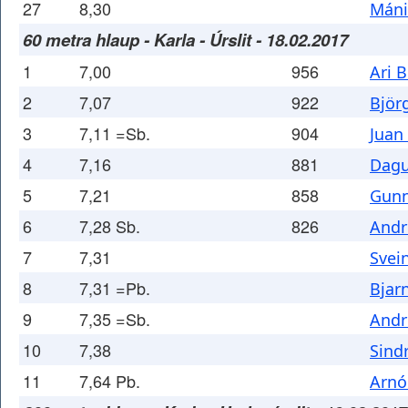
27
8,30
Máni
60 metra hlaup - Karla - Úrslit - 18.02.2017
1
7,00
956
Ari 
2
7,07
922
Björ
3
7,11 =Sb.
904
Juan
4
7,16
881
Dagu
5
7,21
858
Gunn
6
7,28 Sb.
826
Andr
7
7,31
Svei
8
7,31 =Pb.
Bjarn
9
7,35 =Sb.
Andr
10
7,38
Sind
11
7,64 Pb.
Arnó