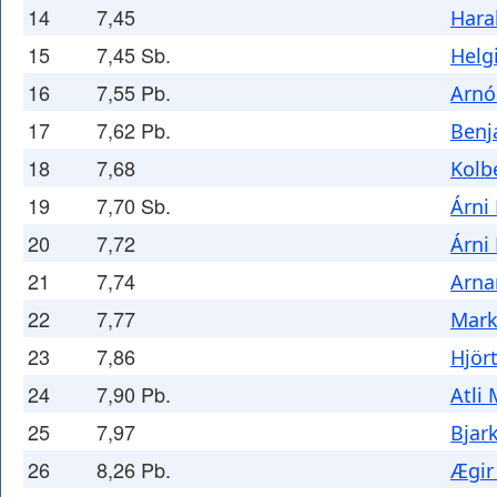
14
7,45
Hara
15
7,45 Sb.
Helg
16
7,55 Pb.
Arnó
17
7,62 Pb.
Benj
18
7,68
Kolb
19
7,70 Sb.
Árni
20
7,72
Árni
21
7,74
Arna
22
7,77
Mark
23
7,86
Hjör
24
7,90 Pb.
Atli
25
7,97
Bjar
26
8,26 Pb.
Ægir