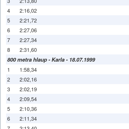
3
2:13,80
4
2:16,02
5
2:21,72
6
2:27,06
7
2:27,34
8
2:31,60
800 metra hlaup - Karla - 18.07.1999
1
1:58,34
2
2:02,16
3
2:02,19
4
2:09,54
5
2:10,36
6
2:11,34
7
2:13,40