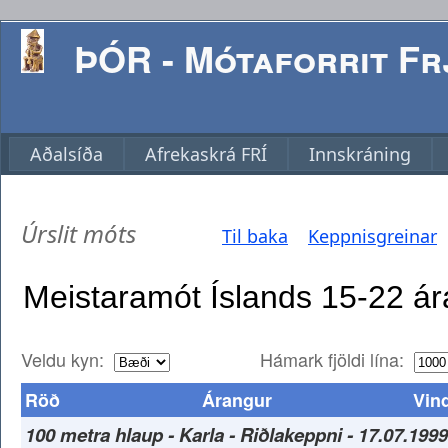
ÞÓR - Mótaforrit Frj
Aðalsíða
Afrekaskrá FRÍ
Innskráning
Úrslit móts
Til baka
Keppnisgreinar
Veldu kyn:
Hámark fjöldi lína:
Röð
Árangur
Vin
100 metra hlaup - Karla - Riðlakeppni - 17.07.1999