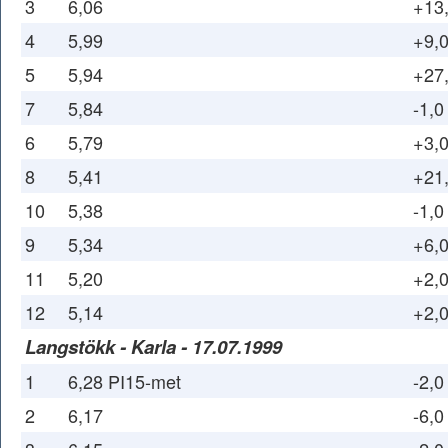
3
6,06
+13
4
5,99
+9,
5
5,94
+27
7
5,84
-1,0
6
5,79
+3,
8
5,41
+21
10
5,38
-1,0
9
5,34
+6,
11
5,20
+2,
12
5,14
+2,
Langstökk - Karla - 17.07.1999
1
6,28 PI15-met
-2,0
2
6,17
-6,0