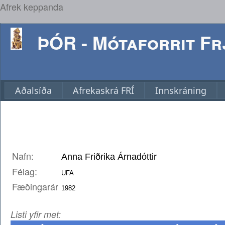
Afrek keppanda
ÞÓR - Mótaforrit Frj
Aðalsíða
Afrekaskrá FRÍ
Innskráning
Nafn:
Félag:
Fæðingarár
Listi yfir met: