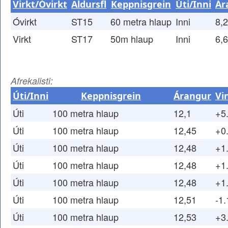
Virkt/Óvirkt
Aldursfl
Keppnisgrein
Úti/Inni
Ár
Óvirkt
ST15
60 metra hlaup
Inni
8,2
Virkt
ST17
50m hlaup
Inni
6,
Afrekalisti:
Úti/Inni
Keppnisgrein
Árangur
Vi
Úti
100 metra hlaup
12,1
+5
Úti
100 metra hlaup
12,45
+0
Úti
100 metra hlaup
12,48
+1
Úti
100 metra hlaup
12,48
+1
Úti
100 metra hlaup
12,48
+1
Úti
100 metra hlaup
12,51
-1.
Úti
100 metra hlaup
12,53
+3