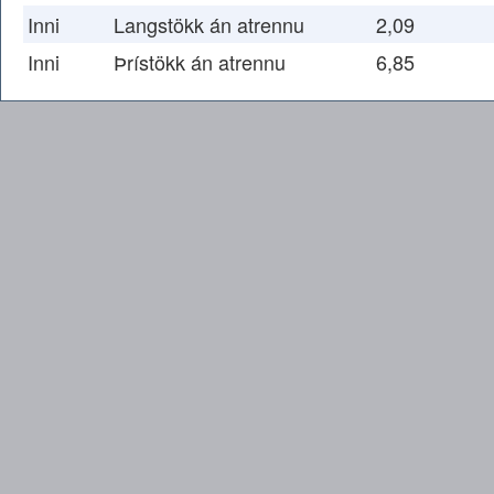
Inni
Langstökk án atrennu
2,09
Inni
Þrístökk án atrennu
6,85