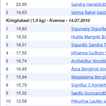
1
22,95
Sandra Haraldsdó
2
16,63
Selma Rakel Gest
Kringlukast (1,0 kg) - Kvenna - 14.07.2010
1
19,83
Sigurveig Sigurða
2
19,32
Hulda Margrét Bir
3
18,01
Sigurdís Sandra 
4
17,52
Jóhanna Guðrún 
5
16,74
Arnheiður Jónsdó
6
16,45
Ásta Berglind Jón
7
15,94
Magdalena Bergli
8
15,79
Sigríður S Þorleif
9
15,32
Sædís Gunnarsdó
10
13,58
Péturína Laufey J