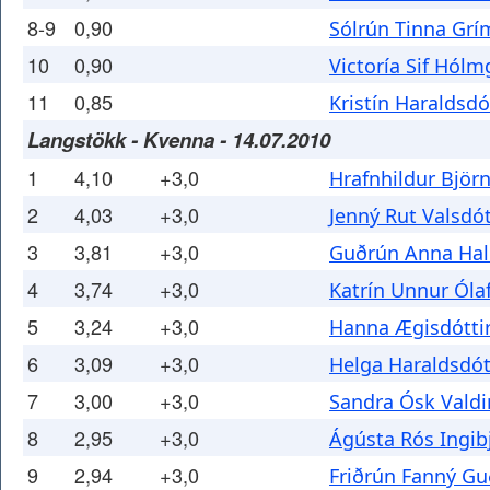
8-9
0,90
Sólrún Tinna Grí
10
0,90
Victoría Sif Hólm
11
0,85
Kristín Haraldsdó
Langstökk - Kvenna - 14.07.2010
1
4,10
+3,0
Hrafnhildur Björn
2
4,03
+3,0
Jenný Rut Valsdót
3
3,81
+3,0
Guðrún Anna Hall
4
3,74
+3,0
Katrín Unnur Ólaf
5
3,24
+3,0
Hanna Ægisdótti
6
3,09
+3,0
Helga Haraldsdót
7
3,00
+3,0
Sandra Ósk Valdi
8
2,95
+3,0
Ágústa Rós Ingib
9
2,94
+3,0
Friðrún Fanný G