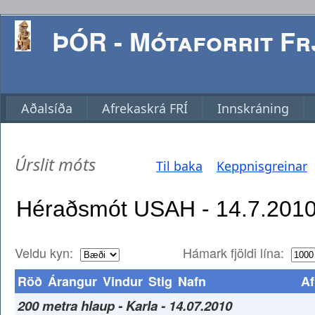
ÞÓR - Mótaforrit Frj
Aðalsíða
Afrekaskrá FRÍ
Innskráning
Úrslit móts
Til baka
Keppnisgreinar
Veldu kyn:
Hámark fjöldi lína:
Röð
Árangur
Vindur
Stig
Nafn
Af
200 metra hlaup - Karla - 14.07.2010