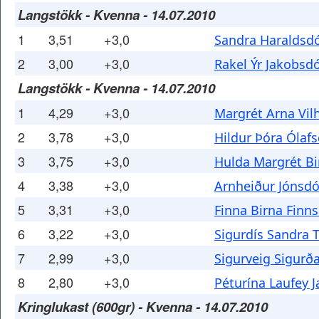
Langstökk - Kvenna - 14.07.2010
1
3,51
+3,0
Sandra Haraldsdó
2
3,00
+3,0
Rakel Ýr Jakobsdó
Langstökk - Kvenna - 14.07.2010
1
4,29
+3,0
Margrét Arna Vil
2
3,78
+3,0
Hildur Þóra Ólafs
3
3,75
+3,0
Hulda Margrét Bir
4
3,38
+3,0
Arnheiður Jónsdó
5
3,31
+3,0
Finna Birna Finns
6
3,22
+3,0
Sigurdís Sandra 
7
2,99
+3,0
Sigurveig Sigurða
8
2,80
+3,0
Péturína Laufey J
Kringlukast (600gr) - Kvenna - 14.07.2010