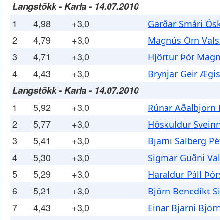
Langstökk - Karla - 14.07.2010
1
4,98
+3,0
Garðar Smári Ós
2
4,79
+3,0
Magnús Örn Vals
3
4,71
+3,0
Hjörtur Þór Mag
4
4,43
+3,0
Brynjar Geir Ægi
Langstökk - Karla - 14.07.2010
1
5,92
+3,0
Rúnar Aðalbjörn 
2
5,77
+3,0
Höskuldur Svein
3
5,41
+3,0
Bjarni Salberg P
4
5,30
+3,0
Sigmar Guðni Va
5
5,29
+3,0
Haraldur Páll Þó
6
5,21
+3,0
Björn Benedikt S
7
4,43
+3,0
Einar Bjarni Björ