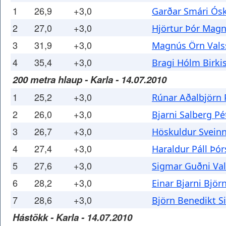
1
26,9
+3,0
Garðar Smári Ós
2
27,0
+3,0
Hjörtur Þór Mag
3
31,9
+3,0
Magnús Örn Vals
4
35,4
+3,0
Bragi Hólm Birki
200 metra hlaup - Karla - 14.07.2010
1
25,2
+3,0
Rúnar Aðalbjörn 
2
26,0
+3,0
Bjarni Salberg P
3
26,7
+3,0
Höskuldur Svein
4
27,4
+3,0
Haraldur Páll Þó
5
27,6
+3,0
Sigmar Guðni Va
6
28,2
+3,0
Einar Bjarni Björ
7
28,6
+3,0
Björn Benedikt S
Hástökk - Karla - 14.07.2010