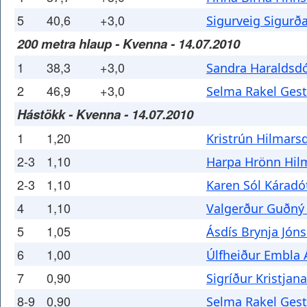
5
40,6
+3,0
Sigurveig Sigurða
200 metra hlaup - Kvenna - 14.07.2010
1
38,3
+3,0
Sandra Haraldsdó
2
46,9
+3,0
Selma Rakel Gest
Hástökk - Kvenna - 14.07.2010
1
1,20
Kristrún Hilmarsd
2-3
1,10
Harpa Hrönn Hilm
2-3
1,10
Karen Sól Káradót
4
1,10
Valgerður Guðný 
5
1,05
Ásdís Brynja Jóns
6
1,00
Úlfheiður Embla 
7
0,90
Sigríður Kristjan
8-9
0,90
Selma Rakel Gest