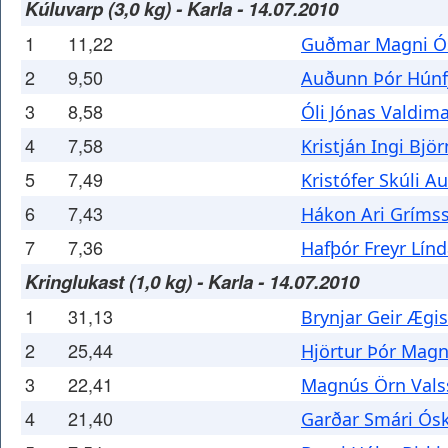
Kúluvarp (3,0 kg) - Karla - 14.07.2010
1
11,22
Guðmar Magni Ó
2
9,50
Auðunn Þór Húnf
3
8,58
Óli Jónas Valdim
4
7,58
Kristján Ingi Bjö
5
7,49
Kristófer Skúli 
6
7,43
Hákon Ari Gríms
7
7,36
Hafþór Freyr Línd
Kringlukast (1,0 kg) - Karla - 14.07.2010
1
31,13
Brynjar Geir Ægi
2
25,44
Hjörtur Þór Mag
3
22,41
Magnús Örn Vals
4
21,40
Garðar Smári Ós