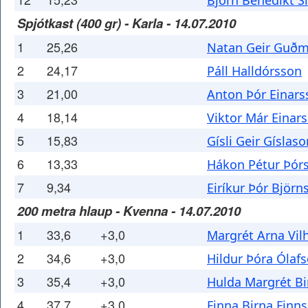
Björn Benedikt S
Spjótkast (400 gr) - Karla - 14.07.2010
1
25,26
Natan Geir Guð
2
24,17
Páll Halldórsson
3
21,00
Anton Þór Einars
4
18,14
Viktor Már Einar
5
15,83
Gísli Geir Gíslaso
6
13,33
Hákon Pétur Þór
7
9,34
Eiríkur Þór Björn
200 metra hlaup - Kvenna - 14.07.2010
1
33,6
+3,0
Margrét Arna Vil
2
34,6
+3,0
Hildur Þóra Ólafs
3
35,4
+3,0
Hulda Margrét Bir
4
37,7
+3,0
Finna Birna Finns