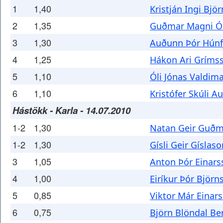
1
1,40
Kristján Ingi Bjö
2
1,35
Guðmar Magni Ó
3
1,30
Auðunn Þór Húnf
4
1,25
Hákon Ari Gríms
5
1,10
Óli Jónas Valdim
6
1,10
Kristófer Skúli 
Hástökk - Karla - 14.07.2010
1-2
1,30
Natan Geir Guð
1-2
1,30
Gísli Geir Gíslaso
3
1,05
Anton Þór Einars
4
1,00
Eiríkur Þór Björn
5
0,85
Viktor Már Einar
6
0,75
Björn Blöndal Be