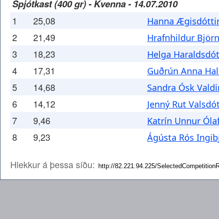
Spjótkast (400 gr) - Kvenna - 14.07.2010
1
25,08
Hanna Ægisdótti
2
21,49
Hrafnhildur Björn
3
18,23
Helga Haraldsdót
4
17,31
Guðrún Anna Hall
5
14,68
Sandra Ósk Valdi
6
14,12
Jenný Rut Valsdót
7
9,46
Katrín Unnur Ólaf
8
9,23
Ágústa Rós Ingib
Hlekkur á þessa síðu: