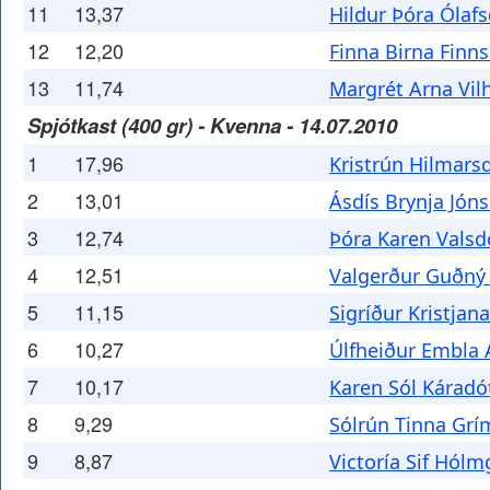
11
13,37
Hildur Þóra Ólafs
12
12,20
Finna Birna Finns
13
11,74
Margrét Arna Vil
Spjótkast (400 gr) - Kvenna - 14.07.2010
1
17,96
Kristrún Hilmarsd
2
13,01
Ásdís Brynja Jóns
3
12,74
Þóra Karen Valsdó
4
12,51
Valgerður Guðný 
5
11,15
Sigríður Kristjan
6
10,27
Úlfheiður Embla 
7
10,17
Karen Sól Káradót
8
9,29
Sólrún Tinna Grí
9
8,87
Victoría Sif Hólm