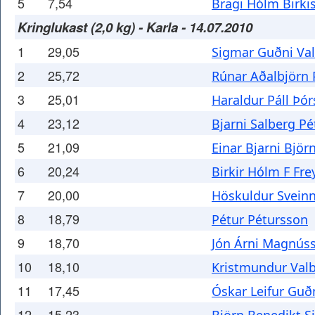
5
7,54
Bragi Hólm Birki
Kringlukast (2,0 kg) - Karla - 14.07.2010
1
29,05
Sigmar Guðni Va
2
25,72
Rúnar Aðalbjörn 
3
25,01
Haraldur Páll Þó
4
23,12
Bjarni Salberg P
5
21,09
Einar Bjarni Björ
6
20,24
Birkir Hólm F Fr
7
20,00
Höskuldur Svein
8
18,79
Pétur Pétursson
9
18,70
Jón Árni Magnús
10
18,10
Kristmundur Val
11
17,45
Óskar Leifur Gu
12
15,23