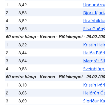
1
8,42
Unnur Arna
2
8,53
Björk Kjart
4
8,82
Hrafnhildur
3
9,65
Elsa Guðný
60 metra hlaup - Kvenna - Riðlakeppni - 26.02.20
1
8,32
Kristín He
2
8,44
Heiða Björk
3
8,64
Margrét Sil
4
9,88
Sveinbjörg
60 metra hlaup - Kvenna - Riðlakeppni - 26.02.20
1
8,10
Kristín Þór
2
8,66
Heiðrún Ó
3
8,69
Sigríður K