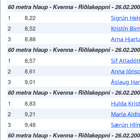
60 metra hlaup - Kvenna - Riðlakeppni - 26.02.20
1
8,22
Sigrún He
2
8,52
Kristín Bir
3
8,88
Arna Hjarta
60 metra hlaup - Kvenna - Riðlakeppni - 26.02.20
1
8,57
Sif Atladótt
2
8,61
Anna Jónsd
3
9,01
Áslaug Har
60 metra hlaup - Kvenna - Riðlakeppni - 26.02.20
1
8,83
Hulda Krist
2
9,21
María Aldís
3
9,48
Særún Hlín 
60 metra hlaup - Kvenna - Riðlakeppni - 26.02.20