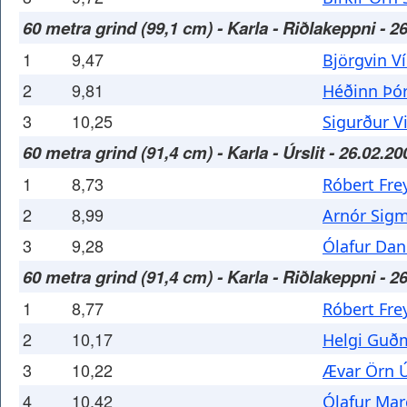
60 metra grind (99,1 cm) - Karla - Riðlakeppni - 2
1
9,47
Björgvin V
2
9,81
Héðinn Þó
3
10,25
Sigurður 
60 metra grind (91,4 cm) - Karla - Úrslit - 26.02.20
1
8,73
Róbert Fre
2
8,99
Arnór Sig
3
9,28
Ólafur Dan
60 metra grind (91,4 cm) - Karla - Riðlakeppni - 2
1
8,77
Róbert Fre
2
10,17
Helgi Guð
3
10,22
Ævar Örn Ú
4
10,42
Ólafur Mar