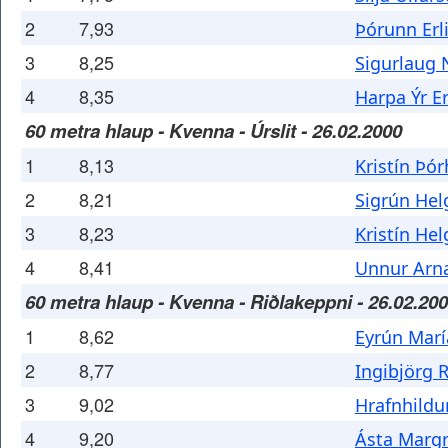
2
7,93
Þórunn Erl
3
8,25
Sigurlaug N
4
8,35
Harpa Ýr E
60 metra hlaup - Kvenna - Úrslit - 26.02.2000
1
8,13
Kristín Þór
2
8,21
Sigrún He
3
8,23
Kristín He
4
8,41
Unnur Arna
60 metra hlaup - Kvenna - Riðlakeppni - 26.02.20
1
8,62
Eyrún Mar
2
8,77
Ingibjörg R
3
9,02
Hrafnhildu
4
9,20
Ásta Margr