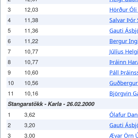
3
12,03
Hörður Ól
4
11,38
Salvar Þór
5
11,36
Gauti Ásbj
6
11,22
Bergur Ing
7
10,77
Júlíus Helg
8
10,77
Þráinn Har
9
10,60
Páll Þráin
10
10,56
Guðbergur
11
10,16
Björgvin G
Stangarstökk - Karla - 26.02.2000
1
3,62
Ólafur Dan
2
3,20
Gauti Ásbj
3
3,00
Ævar Örn Ú