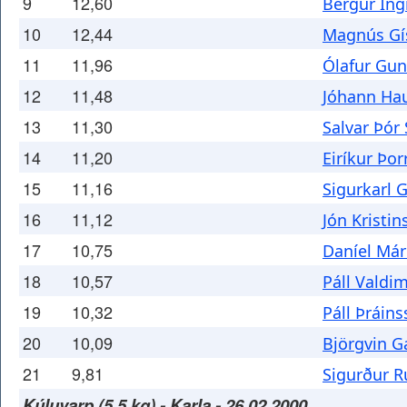
9
12,60
Bergur Ing
10
12,44
Magnús Gí
11
11,96
Ólafur Gu
12
11,48
Jóhann Ha
13
11,30
Salvar Þór
14
11,20
Eiríkur Þor
15
11,16
Sigurkarl 
16
11,12
Jón Kristi
17
10,75
Daníel Már
18
10,57
Páll Vald
19
10,32
Páll Þráin
20
10,09
Björgvin G
21
9,81
Sigurður 
Kúluvarp (5,5 kg) - Karla - 26.02.2000