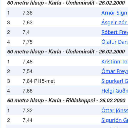
60 metra hlaup - Karla - Undanúrslit - 26.02.2000
1
7,36
Arnór Sig
3
7,63
Ásgeir Þó
2
7,4
Róbert Fre
4
7,75
Ólafur Dan
60 metra hlaup - Karla - Undanúrslit - 26.02.2000
1
7,48
Kristinn T
2
7,54
Ómar Frey
3
7,64 PI15-met
Sigurkarl 
4
7,68
Helgi Guð
60 metra hlaup - Karla - Riðlakeppni - 26.02.2000
1
7,32
Óttar Jóns
2
7,44
Sigurjón 