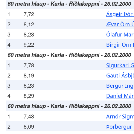
60 metra hlaup - Karla - Riðlakeppni - 26.02.2000
1
7,72
Ásgeir Þó
2
8,12
Ævar Örn Ú
3
8,23
Ólafur Mar
4
9,22
Birgir Örn
60 metra hlaup - Karla - Riðlakeppni - 26.02.2000
1
7,78
Sigurkarl 
2
8,19
Gauti Ásbj
3
8,23
Bergur Ing
4
8,29
Daníel Már
60 metra hlaup - Karla - Riðlakeppni - 26.02.2000
1
7,43
Arnór Sig
2
8,09
Þorbergur 