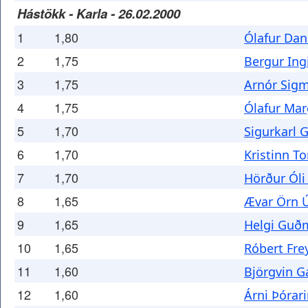
Hástökk - Karla - 26.02.2000
1
1,80
Ólafur Dan
2
1,75
Bergur Ing
3
1,75
Arnór Sig
4
1,75
Ólafur Mar
5
1,70
Sigurkarl 
6
1,70
Kristinn T
7
1,70
Hörður Ól
8
1,65
Ævar Örn Ú
9
1,65
Helgi Guð
10
1,65
Róbert Fre
11
1,60
Björgvin G
12
1,60
Árni Þórar