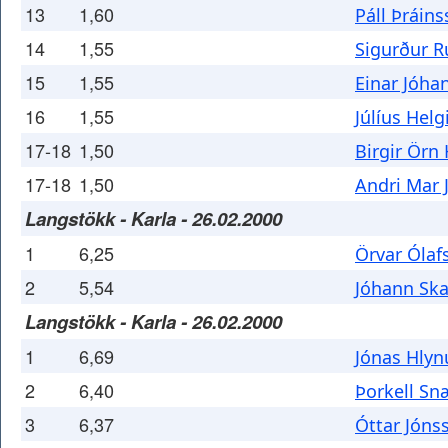
13
1,60
Páll Þráin
14
1,55
Sigurður 
15
1,55
Einar Jóha
16
1,55
Júlíus Helg
17-18
1,50
Birgir Örn
17-18
1,50
Andri Mar 
Langstökk - Karla - 26.02.2000
1
6,25
Örvar Ólaf
2
5,54
Jóhann Sk
Langstökk - Karla - 26.02.2000
1
6,69
Jónas Hlyn
2
6,40
Þorkell Sn
3
6,37
Óttar Jóns