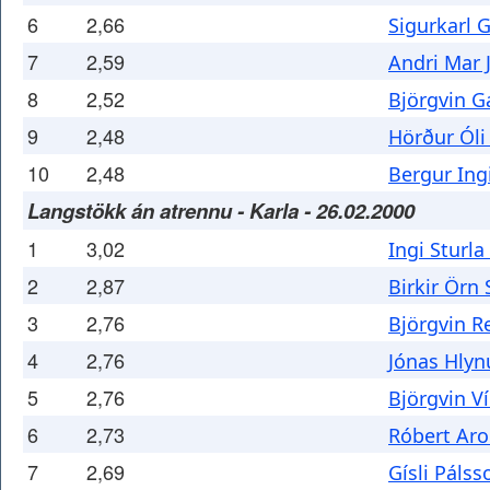
6
2,66
Sigurkarl 
7
2,59
Andri Mar 
8
2,52
Björgvin G
9
2,48
Hörður Ól
10
2,48
Bergur Ing
Langstökk án atrennu - Karla - 26.02.2000
1
3,02
Ingi Sturla
2
2,87
Birkir Örn
3
2,76
Björgvin R
4
2,76
Jónas Hlyn
5
2,76
Björgvin V
6
2,73
Róbert Ar
7
2,69
Gísli Pálss