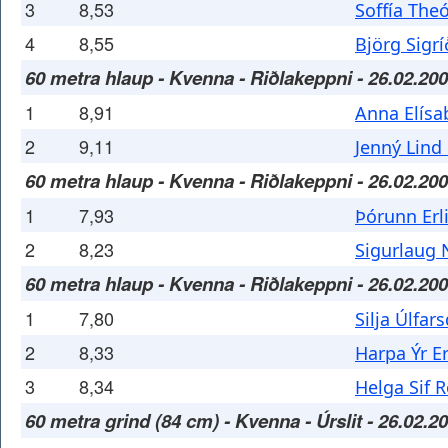
3
8,53
Soffía The
4
8,55
Björg Sigr
60 metra hlaup - Kvenna - Riðlakeppni - 26.02.20
1
8,91
Anna Elísa
2
9,11
Jenný Lind
60 metra hlaup - Kvenna - Riðlakeppni - 26.02.20
1
7,93
Þórunn Erl
2
8,23
Sigurlaug N
60 metra hlaup - Kvenna - Riðlakeppni - 26.02.20
1
7,80
Silja Úlfars
2
8,33
Harpa Ýr E
3
8,34
Helga Sif R
60 metra grind (84 cm) - Kvenna - Úrslit - 26.02.2