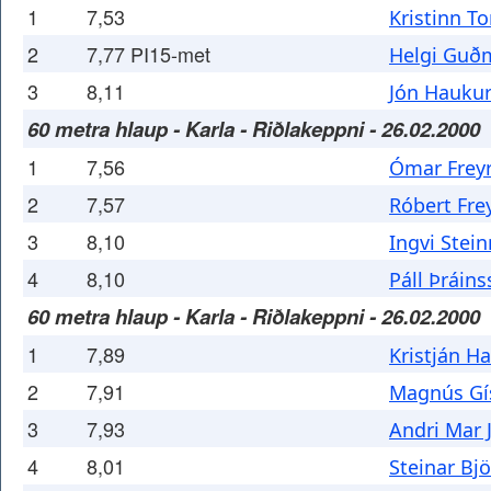
1
7,53
Kristinn T
2
7,77 PI15-met
Helgi Guð
3
8,11
Jón Hauku
60 metra hlaup - Karla - Riðlakeppni - 26.02.2000
1
7,56
Ómar Frey
2
7,57
Róbert Fre
3
8,10
Ingvi Stei
4
8,10
Páll Þráin
60 metra hlaup - Karla - Riðlakeppni - 26.02.2000
1
7,89
Kristján H
2
7,91
Magnús Gí
3
7,93
Andri Mar 
4
8,01
Steinar Bj