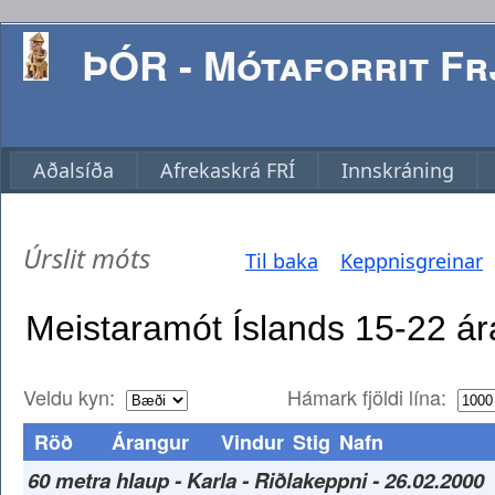
ÞÓR - Mótaforrit Frj
Aðalsíða
Afrekaskrá FRÍ
Innskráning
Úrslit móts
Til baka
Keppnisgreinar
Veldu kyn:
Hámark fjöldi lína:
Röð
Árangur
Vindur
Stig
Nafn
60 metra hlaup - Karla - Riðlakeppni - 26.02.2000