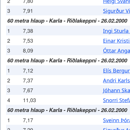
2
7,80
Helgi Sva
3
7,91
Sigurður 
60 metra hlaup - Karla - Riðlakeppni - 26.02.2000
1
7,38
Ingi Sturla
2
7,53
Einar Krist
3
8,09
Óttar Ang
60 metra hlaup - Karla - Riðlakeppni - 26.02.2000
1
7,12
Elís Bergu
2
7,37
Andri Karl
3
7,67
Jóhann Sk
4
11,03
Snorri Ste
60 metra hlaup - Karla - Riðlakeppni - 26.02.2000
1
7,17
Sveinn Þór
2
7,29