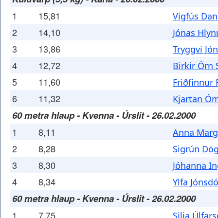
1
15,81
Vigfús Dan
2
14,10
Jónas Hlyn
3
13,86
Tryggvi Jó
4
12,72
Birkir Örn
5
11,60
Friðfinnur
6
11,32
Kjartan Ó
60 metra hlaup - Kvenna - Úrslit - 26.02.2000
1
8,11
Anna Margr
2
8,28
Sigrún Dög
3
8,30
Jóhanna In
4
8,34
Ylfa Jónsdó
60 metra hlaup - Kvenna - Úrslit - 26.02.2000
1
7,75
Silja Úlfars