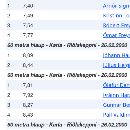
1
7,40
Arnór Sig
2
7,49
Kristinn T
3
7,54
Róbert Fre
4
7,77
Ómar Frey
60 metra hlaup - Karla - Riðlakeppni - 26.02.2000
1
8,09
Jóhann Ha
2
8,44
Júlíus Helg
60 metra hlaup - Karla - Riðlakeppni - 26.02.2000
1
7,81
Ólafur Dan
2
7,92
Þráinn Har
3
8,27
Gunnar Be
4
8,43
Páll Vald
60 metra hlaup - Karla - Riðlakeppni - 26.02.2000