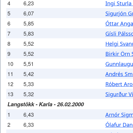
4
6,23
Ingi Sturla
5
6,07
Sigurjón 
6
5,85
Óttar Ang
7
5,83
Gísli Pálss
8
5,52
Helgi Sva
9
5,52
Birkir Örn
10
5,51
Gunnlaugu
11
5,42
Andrés Sm
12
5,33
Róbert Ar
13
5,32
Sigurður 
Langstökk - Karla - 26.02.2000
1
6,43
Arnór Sig
2
6,33
Ólafur Dan