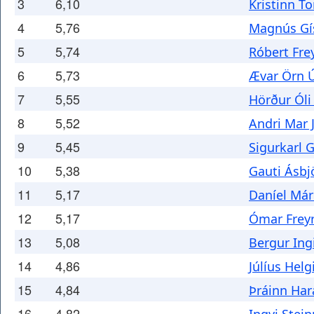
3
6,10
Kristinn T
4
5,76
Magnús Gí
5
5,74
Róbert Fre
6
5,73
Ævar Örn Ú
7
5,55
Hörður Ól
8
5,52
Andri Mar 
9
5,45
Sigurkarl 
10
5,38
Gauti Ásbj
11
5,17
Daníel Már
12
5,17
Ómar Frey
13
5,08
Bergur Ing
14
4,86
Júlíus Helg
15
4,84
Þráinn Har
16
4,82