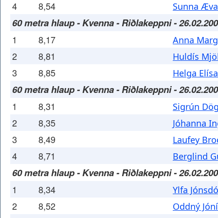
4
8,54
Sunna Ævar
60 metra hlaup - Kvenna - Riðlakeppni - 26.02.20
1
8,17
Anna Margr
2
8,81
Huldís Mjöl
3
8,85
Helga Elísa
60 metra hlaup - Kvenna - Riðlakeppni - 26.02.20
1
8,31
Sigrún Dög
2
8,35
Jóhanna In
3
8,49
Laufey Bro
4
8,71
Berglind G
60 metra hlaup - Kvenna - Riðlakeppni - 26.02.20
1
8,34
Ylfa Jónsdó
2
8,52
Oddný Jóní