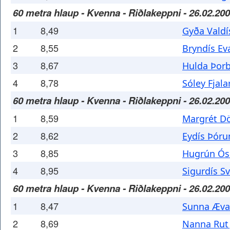
60 metra hlaup - Kvenna - Riðlakeppni - 26.02.20
1
8,49
Gyða Valdí
2
8,55
Bryndís Ev
3
8,67
Hulda Þorb
4
8,78
Sóley Fjala
60 metra hlaup - Kvenna - Riðlakeppni - 26.02.20
1
8,59
Margrét Dö
2
8,62
Eydís Þór
3
8,85
Hugrún Ós
4
8,95
Sigurdís S
60 metra hlaup - Kvenna - Riðlakeppni - 26.02.20
1
8,47
Sunna Ævar
2
8,69
Nanna Rut 