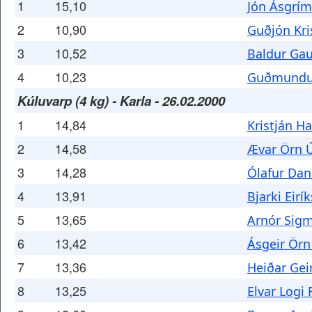
1
15,10
Jón Ásgrí
2
10,90
Guðjón Kri
3
10,52
Baldur Gau
4
10,23
Guðmundur
Kúluvarp (4 kg) - Karla - 26.02.2000
1
14,84
Kristján H
2
14,58
Ævar Örn Ú
3
14,28
Ólafur Dan
4
13,91
Bjarki Eirí
5
13,65
Arnór Sig
6
13,42
Ásgeir Örn
7
13,36
Heiðar Ge
8
13,25
Elvar Logi 