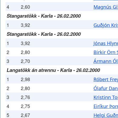
4
2,60
Magnús Gí
Stangarstökk - Karla - 26.02.2000
1
3,92
Guðjón Kri
Stangarstökk - Karla - 26.02.2000
1
3,92
Jónas Hlyn
2
2,80
Birkir Örn
3
2,70
Ármann Óli
Langstökk án atrennu - Karla - 26.02.2000
1
2,98
Róbert Fre
2
2,80
Ólafur Dan
3
2,76
Kristinn T
4
2,75
Eiríkur Þor
5
2,67
Helgi Guð