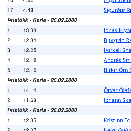
Ingvi Stei
17
4,48
Sigurður 
Þrístökk - Karla - 26.02.2000
1
13,38
Jónas Hlyn
2
12,34
Björgvin R
3
12,25
Þorkell Sn
4
12,19
Andrés Sm
5
12,15
Birkir Örn
Þrístökk - Karla - 26.02.2000
1
14,14
Örvar Ólaf
2
11,68
Jóhann Sk
Þrístökk - Karla - 26.02.2000
1
12,35
Kristinn T
2
12,07
Helgi Guð