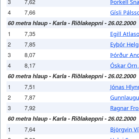
3
7,62
Þorkell Sn
4
7,66
Gísli Pálss
60 metra hlaup - Karla - Riðlakeppni - 26.02.2000
1
7,35
Egill Atlas
2
7,85
Eyþór Helg
3
8,07
Þórður An
4
8,17
Óskar Örn
60 metra hlaup - Karla - Riðlakeppni - 26.02.2000
1
7,51
Jónas Hlyn
2
7,87
Gunnlaugu
3
7,92
Ragnar Fro
60 metra hlaup - Karla - Riðlakeppni - 26.02.2000
1
7,64
Björgvin V