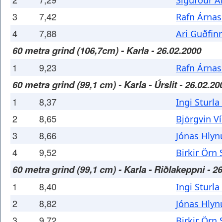
Sigurður A
3
7,42
Rafn Árna
4
7,88
Ari Guðfin
60 metra grind (106,7cm) - Karla - 26.02.2000
1
9,23
Rafn Árna
60 metra grind (99,1 cm) - Karla - Úrslit - 26.02.20
1
8,37
Ingi Sturla
2
8,65
Björgvin V
3
8,66
Jónas Hlyn
4
9,52
Birkir Örn
60 metra grind (99,1 cm) - Karla - Riðlakeppni - 2
1
8,40
Ingi Sturla
2
8,82
Jónas Hlyn
3
9,72
Birkir Örn