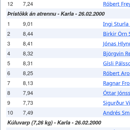
12
7,24
Róbert Fre
Þrístökk án atrennu - Karla - 26.02.2000
1
9,01
Ingi Sturla
2
8,44
Birkir Örn
3
8,41
Jónas Hlyn
4
8,32
Björgvin R
5
8,31
Gísli Pálss
6
8,25
Róbert Ar
7
8,13
Ragnar Fro
8
7,94
Óttar Jóns
9
7,73
Sigurður 
10
7,49
Andrés Sm
Kúluvarp (7,26 kg) - Karla - 26.02.2000