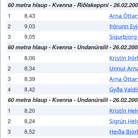
60 metra hlaup - Kvenna - Riðlakeppni - 26.02.20
1
8,43
Arna Óttar
2
9,03
Þórunn Eyj
3
9,05
Sigurbjör
60 metra hlaup - Kvenna - Undanúrslit - 26.02.200
1
8,06
Kristín Þór
2
8,34
Unnur Arna
3
8,39
Arna Óttar
4
8,42
Gyða Valdí
60 metra hlaup - Kvenna - Undanúrslit - 26.02.200
1
8,20
Kristín He
2
8,24
Sigrún He
3
8,52
Heiða Björk