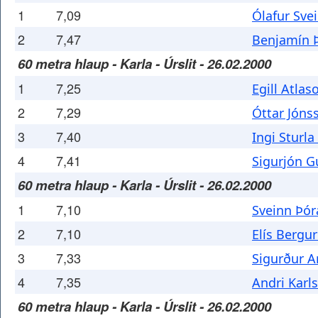
1
7,09
Ólafur Sve
2
7,47
Benjamín 
60 metra hlaup - Karla - Úrslit - 26.02.2000
1
7,25
Egill Atlas
2
7,29
Óttar Jóns
3
7,40
Ingi Sturla
4
7,41
Sigurjón 
60 metra hlaup - Karla - Úrslit - 26.02.2000
1
7,10
Sveinn Þór
2
7,10
Elís Bergu
3
7,33
Sigurður A
4
7,35
Andri Karl
60 metra hlaup - Karla - Úrslit - 26.02.2000