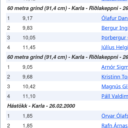
60 metra grind (91,4 cm) - Karla - Riðlakeppni - 2
1
9,17
Ólafur Dan
2
9,83
Bergur Ing
3
10,05
Þorbergur 
4
11,45
Júlíus Helg
60 metra grind (91,4 cm) - Karla - Riðlakeppni - 2
1
9,05
Arnór Sig
2
9,68
Kristinn T
3
10,42
Magnús Gí
4
11,10
Páll Vald
Hástökk - Karla - 26.02.2000
1
1,85
Örvar Ólaf
2
1,85
Rafn Árna