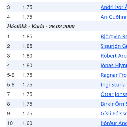
3
1,75
Andri Þór 
4
1,75
Ari Guðfin
Hástökk - Karla - 26.02.2000
1
1,85
Björgvin R
2
1,85
Sigurjón 
3
1,80
Róbert Ar
4
1,80
Jónas Hlyn
5-6
1,75
Ragnar Fro
5-6
1,75
Ingi Sturla
7
1,75
Óttar Jóns
8
1,75
Birkir Örn
9
1,75
Gísli Pálss
10
1,60
Þórður An