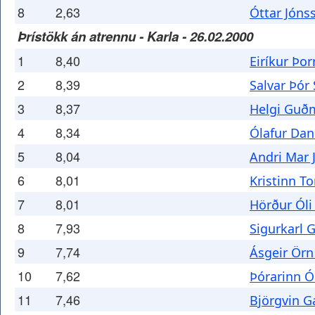
8
2,63
Óttar Jóns
Þrístökk án atrennu - Karla - 26.02.2000
1
8,40
Eiríkur Þor
2
8,39
Salvar Þór
3
8,37
Helgi Guð
4
8,34
Ólafur Dan
5
8,04
Andri Mar 
6
8,01
Kristinn T
7
8,01
Hörður Ól
8
7,93
Sigurkarl 
9
7,74
Ásgeir Örn
10
7,62
Þórarinn Ó
11
7,46
Björgvin G