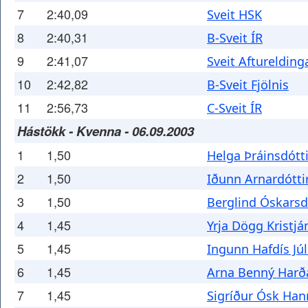
7
2:40,09
Sveit HSK
8
2:40,31
B-Sveit ÍR
9
2:41,07
Sveit Afturelding
10
2:42,82
B-Sveit Fjölnis
11
2:56,73
C-Sveit ÍR
Hástökk - Kvenna - 06.09.2003
1
1,50
Helga Þráinsdótti
2
1,50
Iðunn Arnardótti
3
1,50
Berglind Óskarsd
4
1,45
Yrja Dögg Kristjá
5
1,45
Ingunn Hafdís Júl
6
1,45
Arna Benný Harða
7
1,45
Sigríður Ósk Han