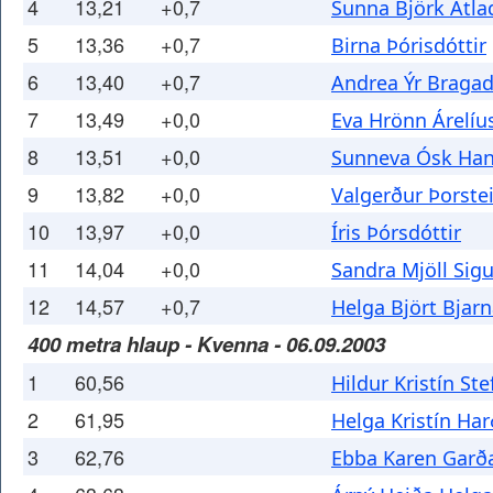
4
13,21
+0,7
Sunna Björk Atlad
5
13,36
+0,7
Birna Þórisdóttir
6
13,40
+0,7
Andrea Ýr Bragad
7
13,49
+0,0
Eva Hrönn Árelíu
8
13,51
+0,0
Sunneva Ósk Han
9
13,82
+0,0
Valgerður Þorstei
10
13,97
+0,0
Íris Þórsdóttir
11
14,04
+0,0
Sandra Mjöll Sigu
12
14,57
+0,7
Helga Björt Bjarn
400 metra hlaup - Kvenna - 06.09.2003
1
60,56
Hildur Kristín Ste
2
61,95
Helga Kristín Har
3
62,76
Ebba Karen Garða