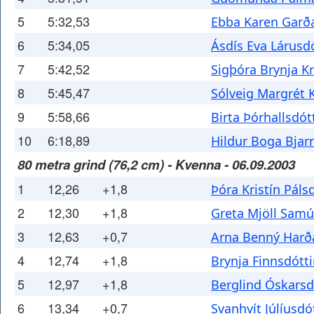
5
5:32,53
Ebba Karen Garða
6
5:34,05
Ásdís Eva Lárusdó
7
5:42,52
Sigþóra Brynja Kr
8
5:45,47
Sólveig Margrét K
9
5:58,66
Birta Þórhallsdótt
10
6:18,89
Hildur Boga Bjar
80 metra grind (76,2 cm) - Kvenna - 06.09.2003
1
12,26
+1,8
Þóra Kristín Pálsd
2
12,30
+1,8
Greta Mjöll Samú
3
12,63
+0,7
Arna Benný Harða
4
12,74
+1,8
Brynja Finnsdótti
5
12,97
+1,8
Berglind Óskarsd
6
13,34
+0,7
Svanhvít Júlíusdót