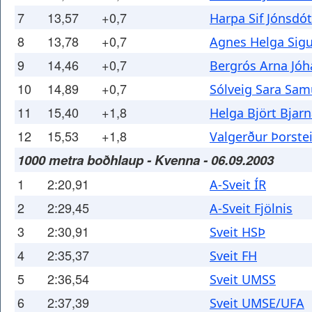
7
13,57
+0,7
Harpa Sif Jónsdót
8
13,78
+0,7
Agnes Helga Sigu
9
14,46
+0,7
Bergrós Arna Jóh
10
14,89
+0,7
Sólveig Sara Sam
11
15,40
+1,8
Helga Björt Bjarn
12
15,53
+1,8
Valgerður Þorstei
1000 metra boðhlaup - Kvenna - 06.09.2003
1
2:20,91
A-Sveit ÍR
2
2:29,45
A-Sveit Fjölnis
3
2:30,91
Sveit HSÞ
4
2:35,37
Sveit FH
5
2:36,54
Sveit UMSS
6
2:37,39
Sveit UMSE/UFA