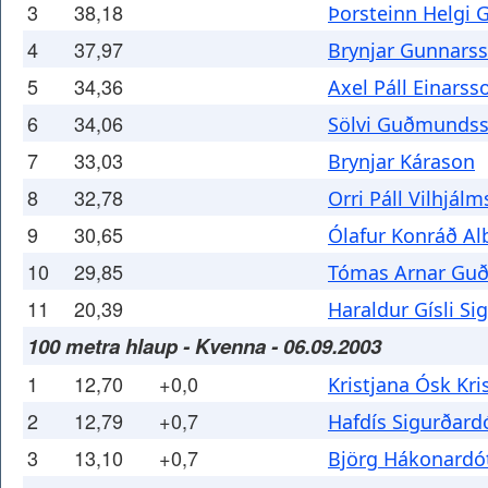
3
38,18
Þorsteinn Helgi
4
37,97
Brynjar Gunnars
5
34,36
Axel Páll Einarss
6
34,06
Sölvi Guðmunds
7
33,03
Brynjar Kárason
8
32,78
Orri Páll Vilhjál
9
30,65
Ólafur Konráð Al
10
29,85
Tómas Arnar Gu
11
20,39
Haraldur Gísli Si
100 metra hlaup - Kvenna - 06.09.2003
1
12,70
+0,0
Kristjana Ósk Kr
2
12,79
+0,7
Hafdís Sigurðardó
3
13,10
+0,7
Björg Hákonardót