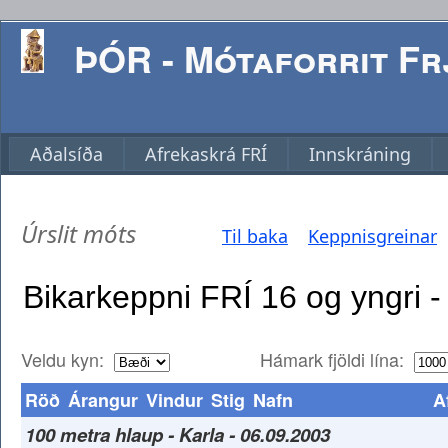
ÞÓR - Mótaforrit Frj
Aðalsíða
Afrekaskrá FRÍ
Innskráning
Úrslit móts
Til baka
Keppnisgreinar
Veldu kyn:
Hámark fjöldi lína:
Röð
Árangur
Vindur
Stig
Nafn
A
100 metra hlaup - Karla - 06.09.2003