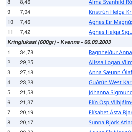
8
8,46
Alma Svanhild Ró
9
7,94
Kristrún Helga Kr
10
7,46
Agnes Eir Magnús
11
7,42
Agnes Helga Sigu
Kringlukast (600gr) - Kvenna - 06.09.2003
1
34,78
Ragnheiður Anna 
2
29,25
Alissa Logan Vil
3
27,18
Anna Sæunn Ólaf
4
23,28
Guðrún West Karl
5
21,58
Jóhanna Sigmund
6
21,37
Elín Ösp Vilhjálm
7
20,19
Elísabet Ásta Bja
8
20,17
Sunna Björk Atlad