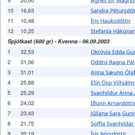
9
20,00
Agnes Eir Magnús
10
16,63
Sandra Pétursdót
11
10,48
Íris Hauksdóttir
12
10,25
Stefanía Hákonar
Spjótkast (600 gr) - Kvenna - 06.09.2003
1
32,53
Októvía Edda Gun
2
31,06
Oddný Ragna Pál
3
31,01
Anna Sæunn Ólaf
4
25,88
Elín Ösp Vilhjálm
5
25,29
Svanhildur Anna 
6
24,02
Iðunn Arnardótti
7
23,43
Júlíana Sara Gunn
8
21,75
Soffía Svanhildar 
9
20,19
Íris Þórsdóttir