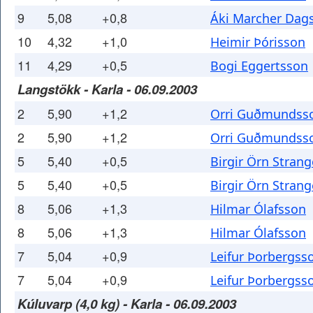
9
5,08
+0,8
Áki Marcher Dag
10
4,32
+1,0
Heimir Þórisson
11
4,29
+0,5
Bogi Eggertsson
Langstökk - Karla - 06.09.2003
2
5,90
+1,2
Orri Guðmundss
2
5,90
+1,2
Orri Guðmundss
5
5,40
+0,5
Birgir Örn Strang
5
5,40
+0,5
Birgir Örn Strang
8
5,06
+1,3
Hilmar Ólafsson
8
5,06
+1,3
Hilmar Ólafsson
7
5,04
+0,9
Leifur Þorbergss
7
5,04
+0,9
Leifur Þorbergss
Kúluvarp (4,0 kg) - Karla - 06.09.2003