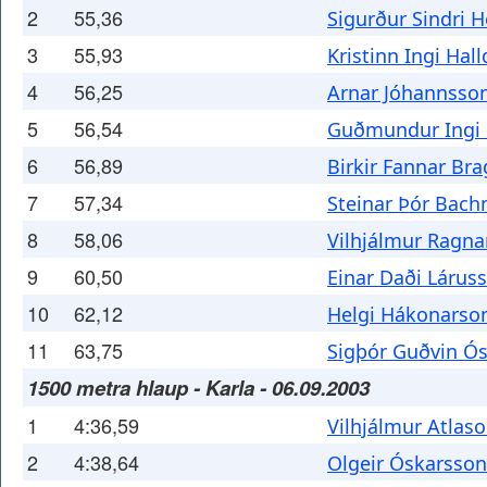
2
55,36
Sigurður Sindri 
3
55,93
Kristinn Ingi Hal
4
56,25
Arnar Jóhannsso
5
56,54
Guðmundur Ingi 
6
56,89
Birkir Fannar Br
7
57,34
Steinar Þór Bac
8
58,06
Vilhjálmur Ragna
9
60,50
Einar Daði Lárus
10
62,12
Helgi Hákonarso
11
63,75
Sigþór Guðvin Ó
1500 metra hlaup - Karla - 06.09.2003
1
4:36,59
Vilhjálmur Atlas
2
4:38,64
Olgeir Óskarsson