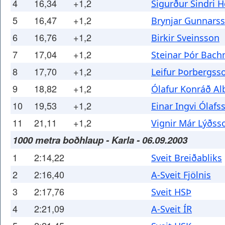
4
16,34
+1,2
Sigurður Sindri 
5
16,47
+1,2
Brynjar Gunnars
6
16,76
+1,2
Birkir Sveinsson
7
17,04
+1,2
Steinar Þór Bac
8
17,70
+1,2
Leifur Þorbergss
9
18,82
+1,2
Ólafur Konráð Al
10
19,53
+1,2
Einar Ingvi Ólafs
11
21,11
+1,2
Vignir Már Lýðss
1000 metra boðhlaup - Karla - 06.09.2003
1
2:14,22
Sveit Breiðabliks
2
2:16,40
A-Sveit Fjölnis
3
2:17,76
Sveit HSÞ
4
2:21,09
A-Sveit ÍR