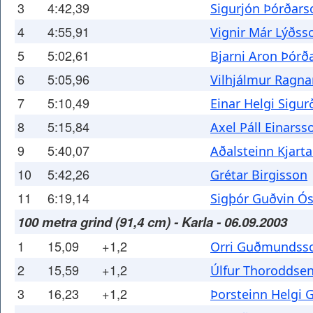
3
4:42,39
Sigurjón Þórðars
4
4:55,91
Vignir Már Lýðss
5
5:02,61
Bjarni Aron Þórð
6
5:05,96
Vilhjálmur Ragna
7
5:10,49
Einar Helgi Sigu
8
5:15,84
Axel Páll Einarss
9
5:40,07
Aðalsteinn Kjart
10
5:42,26
Grétar Birgisson
11
6:19,14
Sigþór Guðvin Ó
100 metra grind (91,4 cm) - Karla - 06.09.2003
1
15,09
+1,2
Orri Guðmundss
2
15,59
+1,2
Úlfur Thoroddse
3
16,23
+1,2
Þorsteinn Helgi