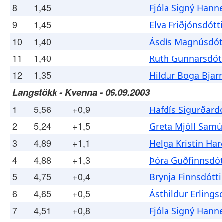
8
1,45
Fjóla Signý Hann
9
1,45
Elva Friðjónsdótti
10
1,40
Ásdís Magnúsdót
11
1,40
Ruth Gunnarsdótt
12
1,35
Hildur Boga Bjar
Langstökk - Kvenna - 06.09.2003
1
5,56
+0,9
Hafdís Sigurðardó
2
5,24
+1,5
Greta Mjöll Samú
3
4,89
+1,1
Helga Kristín Har
4
4,88
+1,3
Þóra Guðfinnsdót
5
4,75
+0,4
Brynja Finnsdótti
6
4,65
+0,5
Ásthildur Erlings
7
4,51
+0,8
Fjóla Signý Hann