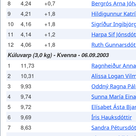
8
4,24
+0,7
Bergrós Arna Jóh
9
4,21
+1,8
Hildigunnur Katrí
10
4,16
+1,8
Sigríður Ingibjör
11
4,14
+1,2
Harpa Sif Jónsdót
12
4,06
+1,8
Ruth Gunnarsdótt
Kúluvarp (3,0 kg) - Kvenna - 06.09.2003
1
11,73
Ragnheiður Anna 
2
10,31
Alissa Logan Vil
3
9,93
Oddný Ragna Pál
4
9,74
Sunna María Eina
5
9,72
Elísabet Ásta Bja
6
9,69
Íris Hauksdóttir
7
8,63
Sandra Pétursdót