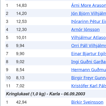
1
14,83
Árni More Araso
2
14,20
Jón Björn Vilhjá
3
12,53
Þórarinn Pétur E
4
12,30
Arnór Jónsson
5
10,01
Vilhjálmur Atlas
6
9,94
Orri Páll Vilhjál
7
9,90
Einar Bjartur Egi
8
9,02
Ingi Guðni Garða
9
8,54
Hermann Guðmu
10
8,13
Birgir Freyr Gun
11
7,02
Kristófer Karl Pá
Kringlukast (1,0 kg) - Karla - 06.09.2003
1
42,94
Birkir Sveinsson