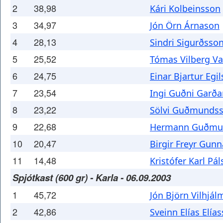
2
38,98
Kári Kolbeinsson
3
34,97
Jón Örn Árnason
4
28,13
Sindri Sigurðsso
5
25,52
Tómas Vilberg V
6
24,75
Einar Bjartur Egi
7
23,54
Ingi Guðni Garða
8
23,22
Sölvi Guðmunds
9
22,68
Hermann Guðmu
10
20,47
Birgir Freyr Gun
11
14,48
Kristófer Karl Pá
Spjótkast (600 gr) - Karla - 06.09.2003
1
45,72
Jón Björn Vilhjá
2
42,86
Sveinn Elías Elía