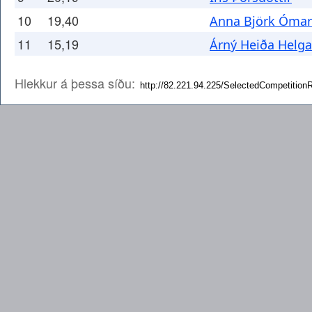
10
19,40
Anna Björk Ómar
11
15,19
Árný Heiða Helga
Hlekkur á þessa síðu: