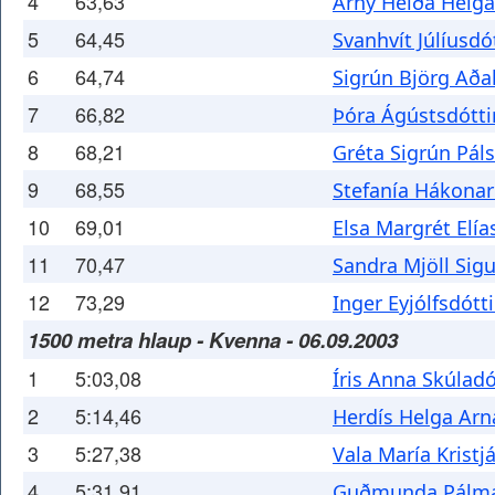
4
63,63
Árný Heiða Helga
5
64,45
Svanhvít Júlíusdót
6
64,74
Sigrún Björg Aðal
7
66,82
Þóra Ágústsdótti
8
68,21
Gréta Sigrún Páls
9
68,55
Stefanía Hákonar
10
69,01
Elsa Margrét Elía
11
70,47
Sandra Mjöll Sigu
12
73,29
Inger Eyjólfsdótti
1500 metra hlaup - Kvenna - 06.09.2003
1
5:03,08
Íris Anna Skúladó
2
5:14,46
Herdís Helga Arn
3
5:27,38
Vala María Kristj
4
5:31,91
Guðmunda Pálma