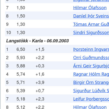
7
1,50
Hilmar Ólafsson
8
1,50
Daníel Þór Svein
9
1,30
Tómas Arnar Gu
10
1,30
Sindri Sigurðsso
Langstökk - Karla - 06.09.2003
1
6,50
+1,5
Þorsteinn Ingvar
2
5,93
+2,2
Orri Guðmundss
3
5,88
+0,3
Árni Geir Sigurb
4
5,74
+1,6
Ragnar Hólm Ra
5
5,71
+3,9
Birgir Örn Strang
6
5,39
+0,7
Sigurður Lúðvík 
7
5,18
+2,3
Leifur Þorbergss
8
5,12
+2,2
Hilmar Ólafsson