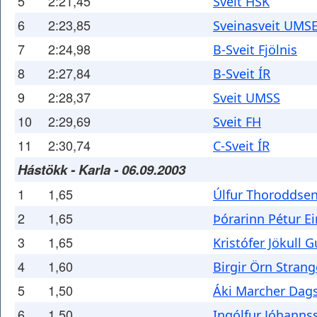
5
2:21,45
Sveit HSK
6
2:23,85
Sveinasveit UMS
7
2:24,98
B-Sveit Fjölnis
8
2:27,84
B-Sveit ÍR
9
2:28,37
Sveit UMSS
10
2:29,69
Sveit FH
11
2:30,74
C-Sveit ÍR
Hástökk - Karla - 06.09.2003
1
1,65
Úlfur Thoroddse
2
1,65
Þórarinn Pétur E
3
1,65
Kristófer Jökull
4
1,60
Birgir Örn Strang
5
1,50
Áki Marcher Dag
6
1,50
Ingólfur Jóhanns