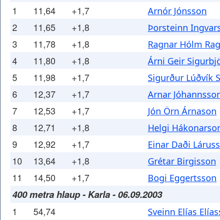
1
11,64
+1,7
Arnór Jónsson
2
11,65
+1,8
Þorsteinn Ingvar
3
11,78
+1,8
Ragnar Hólm Ra
4
11,80
+1,8
Árni Geir Sigurb
5
11,98
+1,7
Sigurður Lúðvík 
6
12,37
+1,7
Arnar Jóhannsso
7
12,53
+1,7
Jón Örn Árnason
8
12,71
+1,8
Helgi Hákonarso
9
12,92
+1,7
Einar Daði Lárus
10
13,64
+1,8
Grétar Birgisson
11
14,50
+1,7
Bogi Eggertsson
400 metra hlaup - Karla - 06.09.2003
1
54,74
Sveinn Elías Elía