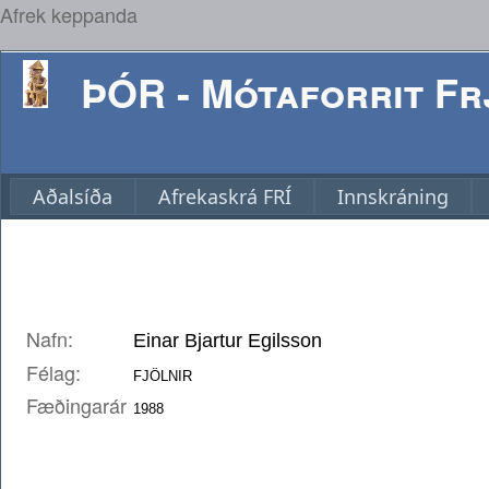
Afrek keppanda
ÞÓR - Mótaforrit Frj
Aðalsíða
Afrekaskrá FRÍ
Innskráning
Nafn:
Félag:
Fæðingarár