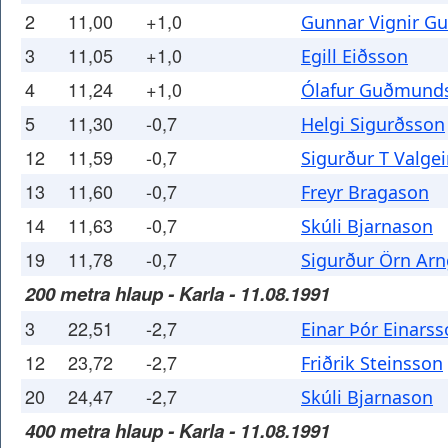
2
11,00
+1,0
Gunnar Vignir 
3
11,05
+1,0
Egill Eiðsson
4
11,24
+1,0
Ólafur Guðmund
5
11,30
-0,7
Helgi Sigurðsson
12
11,59
-0,7
Sigurður T Valge
13
11,60
-0,7
Freyr Bragason
14
11,63
-0,7
Skúli Bjarnason
19
11,78
-0,7
Sigurður Örn Ar
200 metra hlaup - Karla - 11.08.1991
3
22,51
-2,7
Einar Þór Einars
12
23,72
-2,7
Friðrik Steinsson
20
24,47
-2,7
Skúli Bjarnason
400 metra hlaup - Karla - 11.08.1991