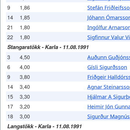
9
1,86
Stefán Friðleifss
14
1,85
Jóhann Ómarsso
21
1,80
Ingólfur Arnarso
22
1,80
Sigfinnur Valur 
Stangarstökk - Karla - 11.08.1991
3
4,50
Auðunn Guðjóns
6
4,00
Gísli Sigurðsson
9
3,80
Friðgeir Halldórs
14
3,40
Agnar Steinarsso
15
3,30
Hjálmar A Sigurþ
17
3,20
Heimir Jón Gunn
18
3,00
Sigurður Magnú
Langstökk - Karla - 11.08.1991