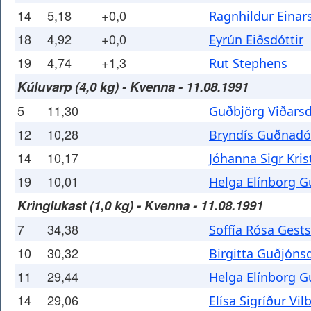
14
5,18
+0,0
Ragnhildur Einars
18
4,92
+0,0
Eyrún Eiðsdóttir
19
4,74
+1,3
Rut Stephens
Kúluvarp (4,0 kg) - Kvenna - 11.08.1991
5
11,30
Guðbjörg Viðarsd
12
10,28
Bryndís Guðnadót
14
10,17
Jóhanna Sigr Kris
19
10,01
Helga Elínborg 
Kringlukast (1,0 kg) - Kvenna - 11.08.1991
7
34,38
Soffía Rósa Gests
10
30,32
Birgitta Guðjónsd
11
29,44
Helga Elínborg 
14
29,06
Elísa Sigríður Vil