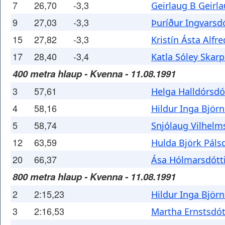
7
26,70
-3,3
Geirlaug B Geirla
9
27,03
-3,3
Þuríður Ingvarsdó
15
27,82
-3,3
Kristín Ásta Alfre
17
28,40
-3,4
Katla Sóley Skar
400 metra hlaup - Kvenna - 11.08.1991
3
57,61
Helga Halldórsdó
4
58,16
Hildur Inga Björn
5
58,74
Snjólaug Vilhelm
12
63,59
Hulda Björk Pálsd
20
66,37
Ása Hólmarsdótti
800 metra hlaup - Kvenna - 11.08.1991
2
2:15,23
Hildur Inga Björn
3
2:16,53
Martha Ernstsdót