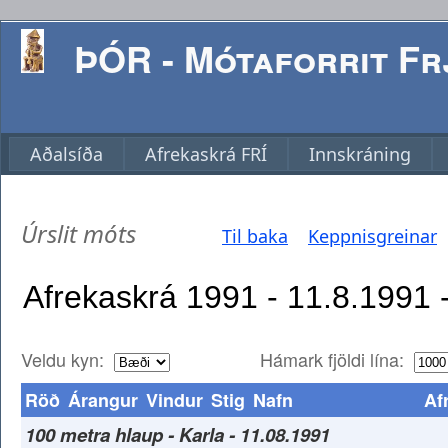
ÞÓR - Mótaforrit Frj
Aðalsíða
Afrekaskrá FRÍ
Innskráning
Úrslit móts
Til baka
Keppnisgreinar
Veldu kyn:
Hámark fjöldi lína:
Röð
Árangur
Vindur
Stig
Nafn
Af
100 metra hlaup - Karla - 11.08.1991