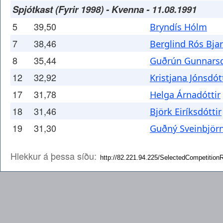
Spjótkast (Fyrir 1998) - Kvenna - 11.08.1991
5
39,50
Bryndís Hólm
7
38,46
Berglind Rós Bjar
8
35,44
Guðrún Gunnarsd
12
32,92
Kristjana Jónsdót
17
31,78
Helga Árnadóttir
18
31,46
Björk Eiríksdóttir
19
31,30
Guðný Sveinbjörn
Hlekkur á þessa síðu: