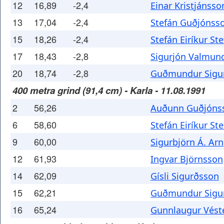
12
16,89
-2,4
Einar Kristjánsso
13
17,04
-2,4
Stefán Guðjónss
15
18,26
-2,4
Stefán Eiríkur St
17
18,43
-2,8
Sigurjón Valmun
20
18,74
-2,8
Guðmundur Sigu
400 metra grind (91,4 cm) - Karla - 11.08.1991
2
56,26
Auðunn Guðjóns
6
58,60
Stefán Eiríkur St
9
60,00
Sigurbjörn Á. Ar
12
61,93
Ingvar Björnsson
14
62,09
Gísli Sigurðsson
15
62,21
Guðmundur Sigu
16
65,24
Gunnlaugur Vést