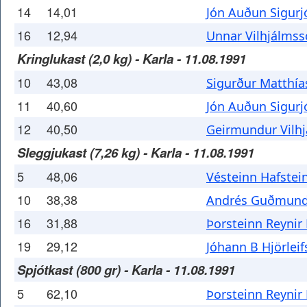
14
14,01
Jón Auðun Sigur
16
12,94
Unnar Vilhjálms
Kringlukast (2,0 kg) - Karla - 11.08.1991
10
43,08
Sigurður Matthí
11
40,60
Jón Auðun Sigur
12
40,50
Geirmundur Vilh
Sleggjukast (7,26 kg) - Karla - 11.08.1991
5
48,06
Vésteinn Hafstei
10
38,38
Andrés Guðmun
16
31,88
Þorsteinn Reynir
19
29,12
Jóhann B Hjörlei
Spjótkast (800 gr) - Karla - 11.08.1991
5
62,10
Þorsteinn Reynir