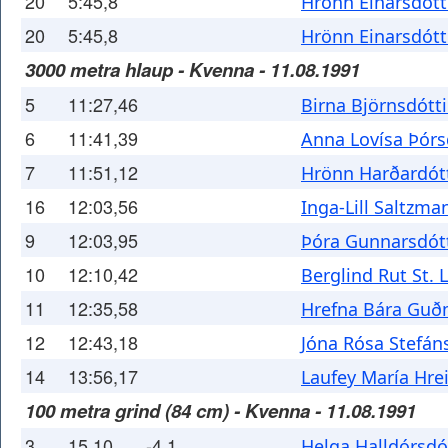
20
5:45,8
Hrönn Einarsdótt
20
5:45,8
Hrönn Einarsdótt
3000 metra hlaup - Kvenna - 11.08.1991
5
11:27,46
Birna Björnsdótti
6
11:41,39
Anna Lovísa Þórs
7
11:51,12
Hrönn Harðardótt
16
12:03,56
Inga-Lill Saltzma
9
12:03,95
Þóra Gunnarsdótt
10
12:10,42
Berglind Rut St. 
11
12:35,58
Hrefna Bára Guð
12
12:43,18
Jóna Rósa Stefán
14
13:56,17
Laufey María Hrei
100 metra grind (84 cm) - Kvenna - 11.08.1991
3
15,10
-4,1
Helga Halldórsdó