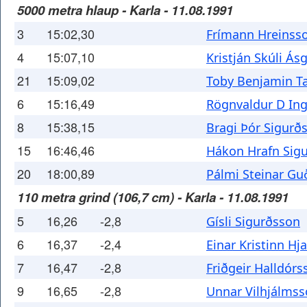
5000 metra hlaup - Karla - 11.08.1991
3
15:02,30
Frímann Hreinss
4
15:07,10
Kristján Skúli Ás
21
15:09,02
Toby Benjamin T
6
15:16,49
Rögnvaldur D In
8
15:38,15
Bragi Þór Sigurð
15
16:46,46
Hákon Hrafn Sig
20
18:00,89
Pálmi Steinar G
110 metra grind (106,7 cm) - Karla - 11.08.1991
5
16,26
-2,8
Gísli Sigurðsson
6
16,37
-2,4
Einar Kristinn Hj
7
16,47
-2,8
Friðgeir Halldórs
9
16,65
-2,8
Unnar Vilhjálms