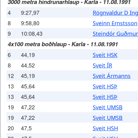
3000 metra hindrunarhlaup - Karla - 11.08.1991
4
9:27,97
Rögnvaldur D In
8
9:58,80
Sveinn Ernstsson
9
10:08,43
Steindór Guðmu
4x100 metra boðhlaup - Karla - 11.08.1991
6
44,19
Sveit HSK
8
44,52
Sveit ÍR
12
45,19
Sveit Ármanns
13
45,64
Sveit HSÞ
13
45,64
Sveit HSÞ
19
47,22
Sveit UMSB
19
47,22
Sveit UMSB
20
47,5
Sveit HSH