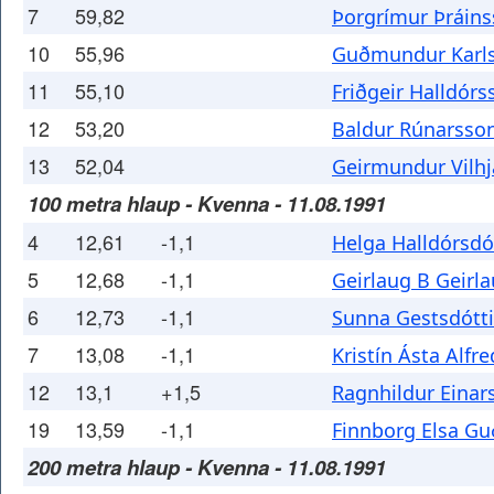
7
59,82
Þorgrímur Þráin
10
55,96
Guðmundur Karl
11
55,10
Friðgeir Halldórs
12
53,20
Baldur Rúnarsso
13
52,04
Geirmundur Vilh
100 metra hlaup - Kvenna - 11.08.1991
4
12,61
-1,1
Helga Halldórsdó
5
12,68
-1,1
Geirlaug B Geirla
6
12,73
-1,1
Sunna Gestsdótti
7
13,08
-1,1
Kristín Ásta Alfre
12
13,1
+1,5
Ragnhildur Einars
19
13,59
-1,1
Finnborg Elsa Gu
200 metra hlaup - Kvenna - 11.08.1991