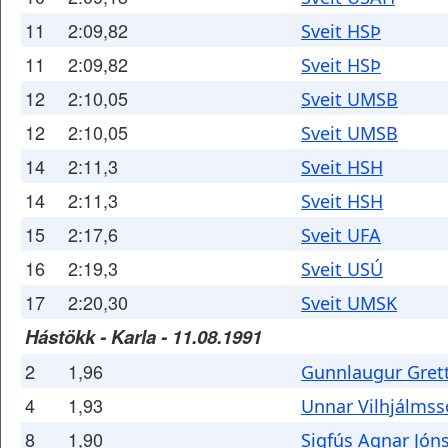
11
2:09,82
Sveit HSÞ
11
2:09,82
Sveit HSÞ
12
2:10,05
Sveit UMSB
12
2:10,05
Sveit UMSB
14
2:11,3
Sveit HSH
14
2:11,3
Sveit HSH
15
2:17,6
Sveit UFA
16
2:19,3
Sveit USÚ
17
2:20,30
Sveit UMSK
Hástökk - Karla - 11.08.1991
2
1,96
Gunnlaugur Gret
4
1,93
Unnar Vilhjálms
8
1,90
Sigfús Agnar Jón