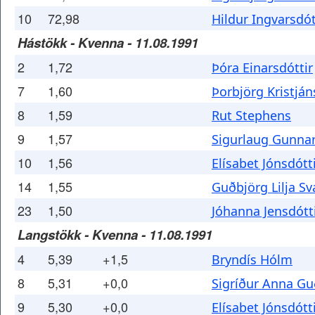
10
72,98
Hildur Ingvarsdót
Hástökk - Kvenna - 11.08.1991
2
1,72
Þóra Einarsdóttir
7
1,60
Þorbjörg Kristján
8
1,59
Rut Stephens
9
1,57
Sigurlaug Gunnar
10
1,56
Elísabet Jónsdótt
14
1,55
Guðbjörg Lilja Sv
23
1,50
Jóhanna Jensdótt
Langstökk - Kvenna - 11.08.1991
4
5,39
+1,5
Bryndís Hólm
8
5,31
+0,0
Sigríður Anna Gu
9
5,30
+0,0
Elísabet Jónsdótt