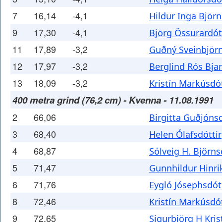
7
16,14
-4,1
Hildur Inga Björn
9
17,30
-4,1
Björg Össurardót
11
17,89
-3,2
Guðný Sveinbjörn
12
17,97
-3,2
Berglind Rós Bjar
13
18,09
-3,2
Kristín Markúsdót
400 metra grind (76,2 cm) - Kvenna - 11.08.1991
2
66,06
Birgitta Guðjónsd
3
68,40
Helen Ólafsdóttir
4
68,87
Sólveig H. Björns
5
71,47
Gunnhildur Hinri
6
71,76
Eygló Jósephsdót
8
72,46
Kristín Markúsdót
9
72,65
Sigurbjörg H Kris