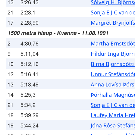
13
2:26,43
Sólveig H. Björns
21
2:28,1
Sonja E J C van d
17
2:28,90
Margrét Brynjólfs
1500 metra hlaup - Kvenna - 11.08.1991
2
4:30,76
Martha Ernstsdót
9
5:11,04
Hildur Inga Björn
10
5:12,16
Birna Björnsdótti
12
5:16,41
Unnur Stefánsdót
13
5:18,49
Anna Lovísa Þórs
14
5:25,3
Þórhalla Magnúsd
21
5:34,2
Sonja E J C van d
18
5:39,29
Laufey María Hrei
19
5:44,24
Jóna Rósa Stefán