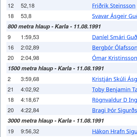
12
52,18
Friðrik Steinsson
18
53,8
Svavar Ásgeir G
800 metra hlaup - Karla - 11.08.1991
9
1:59,53
Daníel Smári G
16
2:02,89
Bergþór Ólafsso
20
2:04,98
Ómar Kristinsso
1500 metra hlaup - Karla - 11.08.1991
2
3:59,68
Kristján Skúli Ás
21
4:02,92
Toby Benjamin T
18
4:18,67
Rögnvaldur D In
20
4:22,84
Bragi Þór Sigurð
3000 metra hlaup - Karla - 11.08.1991
19
9:56,32
Hákon Hrafn Sig