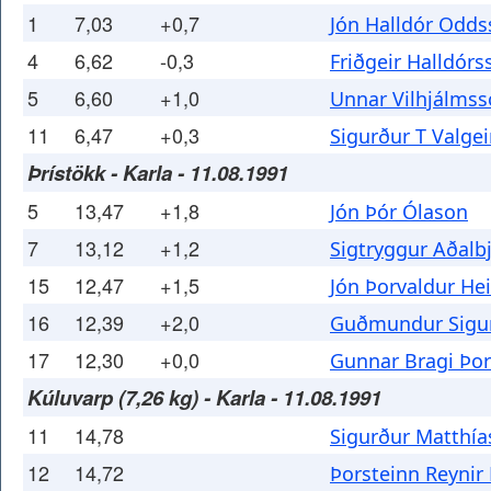
1
7,03
+0,7
Jón Halldór Odd
4
6,62
-0,3
Friðgeir Halldórs
5
6,60
+1,0
Unnar Vilhjálms
11
6,47
+0,3
Sigurður T Valge
Þrístökk - Karla - 11.08.1991
5
13,47
+1,8
Jón Þór Ólason
7
13,12
+1,2
Sigtryggur Aðalb
15
12,47
+1,5
Jón Þorvaldur He
16
12,39
+2,0
Guðmundur Sigu
17
12,30
+0,0
Gunnar Bragi Þor
Kúluvarp (7,26 kg) - Karla - 11.08.1991
11
14,78
Sigurður Matthí
12
14,72
Þorsteinn Reynir