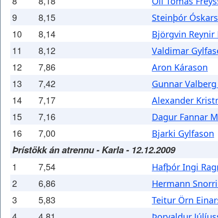
8
8,18
Óli Tómas Frey
9
8,15
Steinþór Óskar
10
8,14
Björgvin Reynir
11
8,12
Valdimar Gylfa
12
7,86
Aron Kárason
13
7,42
Gunnar Valberg
14
7,17
Alexander Kris
15
7,16
Dagur Fannar 
16
7,00
Bjarki Gylfason
Þrístökk án atrennu - Karla - 12.12.2009
1
7,54
Hafþór Ingi Ra
2
6,86
Hermann Snorri 
3
5,83
Teitur Örn Eina
4
4,81
Þorvaldur Júlíu