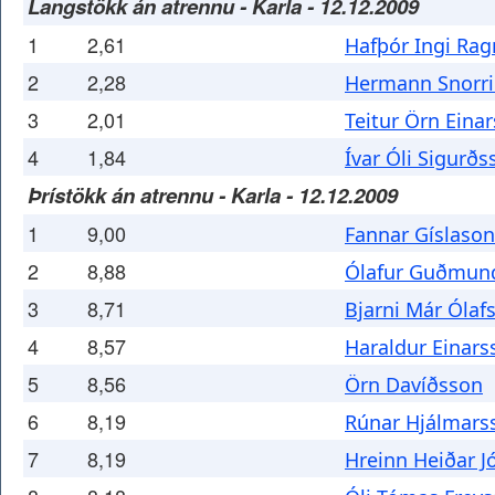
Langstökk án atrennu - Karla - 12.12.2009
1
2,61
Hafþór Ingi Ra
2
2,28
Hermann Snorri 
3
2,01
Teitur Örn Eina
4
1,84
Ívar Óli Sigurðs
Þrístökk án atrennu - Karla - 12.12.2009
1
9,00
Fannar Gíslason
2
8,88
Ólafur Guðmun
3
8,71
Bjarni Már Ólaf
4
8,57
Haraldur Einars
5
8,56
Örn Davíðsson
6
8,19
Rúnar Hjálmars
7
8,19
Hreinn Heiðar 