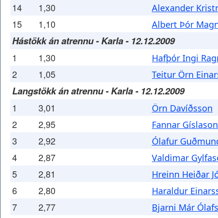
14
1,30
Alexander Kris
15
1,10
Albert Þór Mag
Hástökk án atrennu - Karla - 12.12.2009
1
1,30
Hafþór Ingi Ra
2
1,05
Teitur Örn Eina
Langstökk án atrennu - Karla - 12.12.2009
1
3,01
Örn Davíðsson
2
2,95
Fannar Gíslason
3
2,92
Ólafur Guðmun
4
2,87
Valdimar Gylfa
5
2,81
Hreinn Heiðar 
6
2,80
Haraldur Einars
7
2,77
Bjarni Már Ólaf