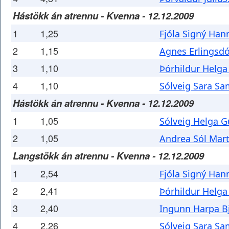
Hástökk án atrennu - Kvenna - 12.12.2009
1
1,25
Fjóla Signý Han
2
1,15
Agnes Erlingsdó
3
1,10
Þórhildur Helga
4
1,10
Sólveig Sara Sa
Hástökk án atrennu - Kvenna - 12.12.2009
1
1,05
Sólveig Helga G
2
1,05
Andrea Sól Mart
Langstökk án atrennu - Kvenna - 12.12.2009
1
2,54
Fjóla Signý Han
2
2,41
Þórhildur Helga
3
2,40
Ingunn Harpa Bj
4
2,26
Sólveig Sara Sa