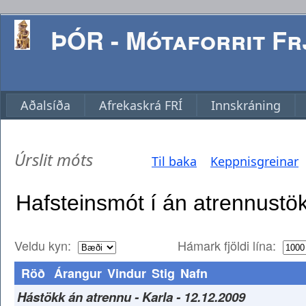
ÞÓR - Mótaforrit Frj
Aðalsíða
Afrekaskrá FRÍ
Innskráning
Úrslit móts
Til baka
Keppnisgreinar
Veldu kyn:
Hámark fjöldi lína:
Röð
Árangur
Vindur
Stig
Nafn
Hástökk án atrennu - Karla - 12.12.2009