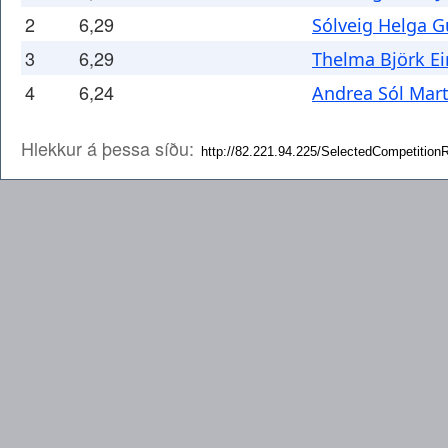
2
6,29
Sólveig Helga G
3
6,29
Thelma Björk Ei
4
6,24
Andrea Sól Mart
Hlekkur á þessa síðu: