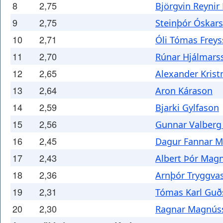
8
2,75
Björgvin Reynir
9
2,75
Steinþór Óskar
10
2,71
Óli Tómas Frey
11
2,70
Rúnar Hjálmars
12
2,65
Alexander Kris
13
2,64
Aron Kárason
14
2,59
Bjarki Gylfason
15
2,56
Gunnar Valberg
16
2,45
Dagur Fannar 
17
2,43
Albert Þór Mag
18
2,36
Arnþór Tryggva
19
2,31
Tómas Karl Guð
20
2,30
Ragnar Magnús