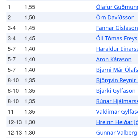
1
1,55
Ólafur Guðmun
2
1,50
Örn Davíðsson
3-4
1,45
Fannar Gíslason
3-4
1,45
Óli Tómas Frey
5-7
1,40
Haraldur Einars
5-7
1,40
Aron Kárason
5-7
1,40
Bjarni Már Ólaf
8-10
1,35
Björgvin Reynir
8-10
1,35
Bjarki Gylfason
8-10
1,35
Rúnar Hjálmars
11
1,35
Valdimar Gylfa
12-13
1,30
Hreinn Heiðar 
12-13
1,30
Gunnar Valberg