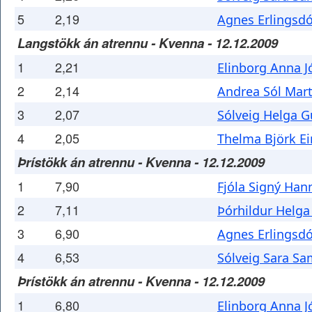
5
2,19
Agnes Erlingsdó
Langstökk án atrennu - Kvenna - 12.12.2009
1
2,21
Elinborg Anna J
2
2,14
Andrea Sól Mart
3
2,07
Sólveig Helga G
4
2,05
Thelma Björk Ei
Þrístökk án atrennu - Kvenna - 12.12.2009
1
7,90
Fjóla Signý Han
2
7,11
Þórhildur Helga
3
6,90
Agnes Erlingsdó
4
6,53
Sólveig Sara Sa
Þrístökk án atrennu - Kvenna - 12.12.2009
1
6,80
Elinborg Anna J