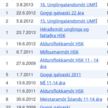
2
3.8.2013
16. Unglingalandsmót UMFÍ
1
22.6.2012
Goggi galvaski 22 ára
2
5.8.2012
15. Unglingalandsmót UMFÍ
Héraðsmót unglinga og
1
23.7.2013
fatlaðra HSK
1
16.6.2012
Aldursflokkamót HSK
1
8.7.2011
Miðsumarmót HSK
Aldursflokkamót HSK 11 - 14
1
27.6.2009
ára
5
1.7.2011
Goggi galvaski 2011
4
13.6.2010
MÍ 11-14 ára
1
11.6.2011
Aldursflokkamót HSK
8
30.6.2012
Meistaramót Íslands 11-14 ára
22
19.6.2009
Goggi galvaski