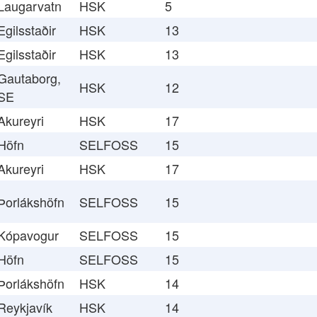
Laugarvatn
HSK
5
Egilsstaðir
HSK
13
Egilsstaðir
HSK
13
Gautaborg,
HSK
12
SE
Akureyri
HSK
17
Höfn
SELFOSS
15
Akureyri
HSK
17
Þorlákshöfn
SELFOSS
15
Kópavogur
SELFOSS
15
Höfn
SELFOSS
15
Þorlákshöfn
HSK
14
Reykjavík
HSK
14