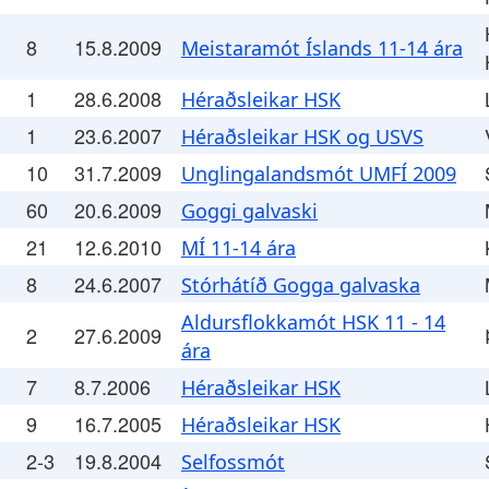
8
15.8.2009
Meistaramót Íslands 11-14 ára
1
28.6.2008
Héraðsleikar HSK
1
23.6.2007
Héraðsleikar HSK og USVS
10
31.7.2009
Unglingalandsmót UMFÍ 2009
60
20.6.2009
Goggi galvaski
21
12.6.2010
MÍ 11-14 ára
8
24.6.2007
Stórhátíð Gogga galvaska
Aldursflokkamót HSK 11 - 14
2
27.6.2009
ára
7
8.7.2006
Héraðsleikar HSK
9
16.7.2005
Héraðsleikar HSK
2-3
19.8.2004
Selfossmót