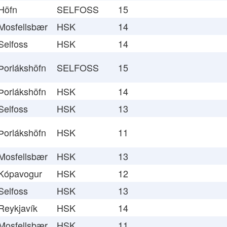
Höfn
SELFOSS
15
Mosfellsbær
HSK
14
Selfoss
HSK
14
Þorlákshöfn
SELFOSS
15
Þorlákshöfn
HSK
14
Selfoss
HSK
13
Þorlákshöfn
HSK
11
Mosfellsbær
HSK
13
Kópavogur
HSK
12
Selfoss
HSK
13
Reykjavík
HSK
14
Mosfellsbær
HSK
11