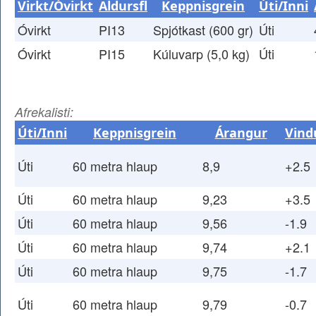
Virkt/Óvirkt
Aldursfl
Keppnisgrein
Úti/Inni
Óvirkt
PI13
Spjótkast (600 gr)
Úti
Óvirkt
PI15
Kúluvarp (5,0 kg)
Úti
Afrekalisti:
Úti/Inni
Keppnisgrein
Árangur
Vind
Úti
60 metra hlaup
8,9
+2.5
Úti
60 metra hlaup
9,23
+3.5
Úti
60 metra hlaup
9,56
-1.9
Úti
60 metra hlaup
9,74
+2.1
Úti
60 metra hlaup
9,75
-1.7
Úti
60 metra hlaup
9,79
-0.7