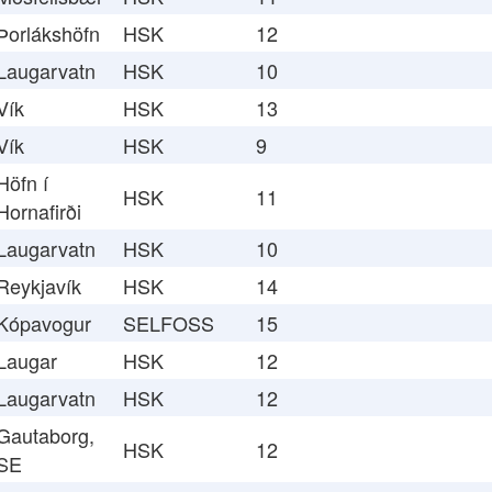
Þorlákshöfn
HSK
12
Laugarvatn
HSK
10
Vík
HSK
13
Vík
HSK
9
Höfn í
HSK
11
Hornafirði
Laugarvatn
HSK
10
Reykjavík
HSK
14
Kópavogur
SELFOSS
15
Laugar
HSK
12
Laugarvatn
HSK
12
Gautaborg,
HSK
12
SE