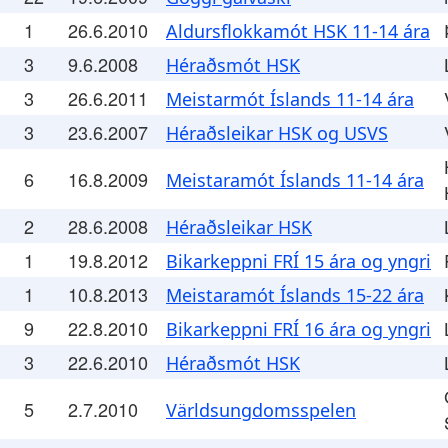
1
26.6.2010
Aldursflokkamót HSK 11-14 ára
3
9.6.2008
Héraðsmót HSK
3
26.6.2011
Meistarmót Íslands 11-14 ára
3
23.6.2007
Héraðsleikar HSK og USVS
6
16.8.2009
Meistaramót Íslands 11-14 ára
2
28.6.2008
Héraðsleikar HSK
1
19.8.2012
Bikarkeppni FRÍ 15 ára og yngri
1
10.8.2013
Meistaramót Íslands 15-22 ára
9
22.8.2010
Bikarkeppni FRÍ 16 ára og yngri
3
22.6.2010
Héraðsmót HSK
5
2.7.2010
Världsungdomsspelen