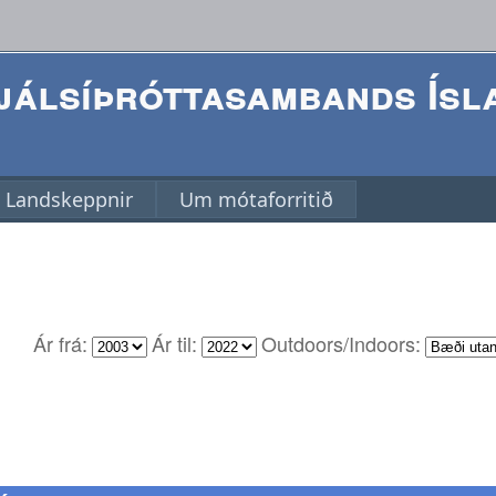
álsíþróttasambands Ísl
Landskeppnir
Um mótaforritið
Ár frá:
Ár til:
Outdoors/Indoors: