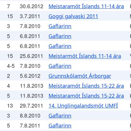
7
30.6.2012
Meistaramót Íslands 11-14 ára
15
3.7.2011
Goggi galvaski 2011
3
7.8.2010
Gaflarinn
5
6.8.2011
Gaflarinn
5
6.8.2011
Gaflarinn
15
25.6.2011
Meistarmót Íslands 11-14 ára
4-5
7.8.2010
Gaflarinn
2
5.6.2012
Grunnskólamót Árborgar
4
11.8.2013
Meistaramót Íslands 15-22 ára
5
11.8.2013
Meistaramót Íslands 15-22 ára
13
29.7.2011
14. Unglingalandsmót UMFÍ
3
8.8.2010
Gaflarinn
5
7.8.2011
Gaflarinn