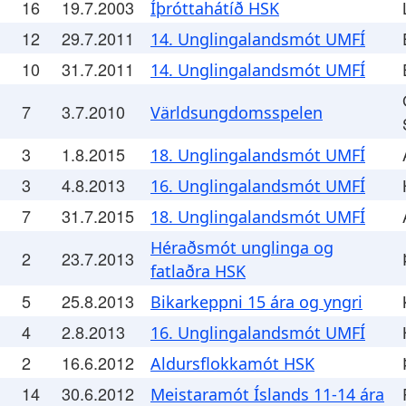
16
19.7.2003
Íþróttahátíð HSK
12
29.7.2011
14. Unglingalandsmót UMFÍ
10
31.7.2011
14. Unglingalandsmót UMFÍ
7
3.7.2010
Världsungdomsspelen
3
1.8.2015
18. Unglingalandsmót UMFÍ
3
4.8.2013
16. Unglingalandsmót UMFÍ
7
31.7.2015
18. Unglingalandsmót UMFÍ
Héraðsmót unglinga og
2
23.7.2013
fatlaðra HSK
5
25.8.2013
Bikarkeppni 15 ára og yngri
4
2.8.2013
16. Unglingalandsmót UMFÍ
2
16.6.2012
Aldursflokkamót HSK
14
30.6.2012
Meistaramót Íslands 11-14 ára