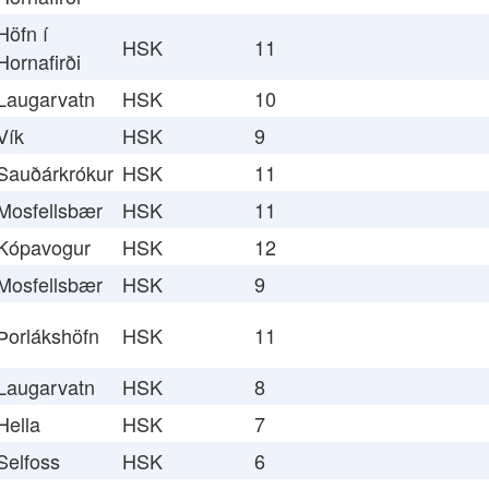
Höfn í
HSK
11
Hornafirði
Laugarvatn
HSK
10
Vík
HSK
9
Sauðárkrókur
HSK
11
Mosfellsbær
HSK
11
Kópavogur
HSK
12
Mosfellsbær
HSK
9
Þorlákshöfn
HSK
11
Laugarvatn
HSK
8
Hella
HSK
7
Selfoss
HSK
6