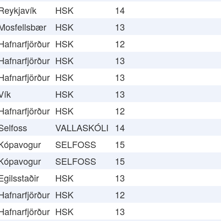
Reykjavík
HSK
14
Mosfellsbær
HSK
13
Hafnarfjörður
HSK
12
Hafnarfjörður
HSK
13
Hafnarfjörður
HSK
13
Vík
HSK
13
Hafnarfjörður
HSK
12
Selfoss
VALLASKÓLI
14
Kópavogur
SELFOSS
15
Kópavogur
SELFOSS
15
Egilsstaðir
HSK
13
Hafnarfjörður
HSK
12
Hafnarfjörður
HSK
13