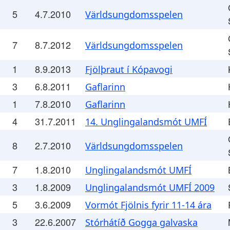
5
4.7.2010
Världsungdomsspelen
7
8.7.2012
Världsungdomsspelen
1
8.9.2013
Fjölþraut í Kópavogi
3
6.8.2011
Gaflarinn
1
7.8.2010
Gaflarinn
4
31.7.2011
14. Unglingalandsmót UMFÍ
8
2.7.2010
Världsungdomsspelen
7
1.8.2010
Unglingalandsmót UMFÍ
3
1.8.2009
Unglingalandsmót UMFÍ 2009
5
3.6.2009
Vormót Fjölnis fyrir 11-14 ára
3
22.6.2007
Stórhátíð Gogga galvaska