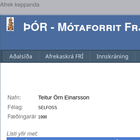
Afrek keppanda
ÞÓR - Mótaforrit Frj
Aðalsíða
Afrekaskrá FRÍ
Innskráning
Nafn:
Félag:
Fæðingarár
Listi yfir met: