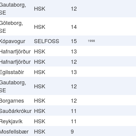
Gautaborg,
HSK
12
SE
Göteborg,
HSK
14
SE
Kópavogur
SELFOSS
15
1998
Hafnarfjörður
HSK
13
Hafnarfjörður
HSK
12
Egilsstaðir
HSK
13
Gautaborg,
HSK
12
SE
Borgarnes
HSK
12
Sauðárkrókur
HSK
11
Reykjavík
HSK
11
Mosfellsbær
HSK
9