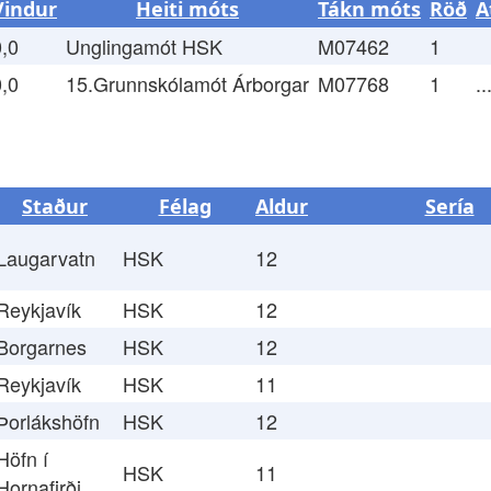
Vindur
Heiti móts
Tákn móts
Röð
A
0,0
Unglingamót HSK
M07462
1
0,0
15.Grunnskólamót Árborgar
M07768
1
..
Staður
Félag
Aldur
Sería
Laugarvatn
HSK
12
Reykjavík
HSK
12
Borgarnes
HSK
12
Reykjavík
HSK
11
Þorlákshöfn
HSK
12
Höfn í
HSK
11
Hornafirði