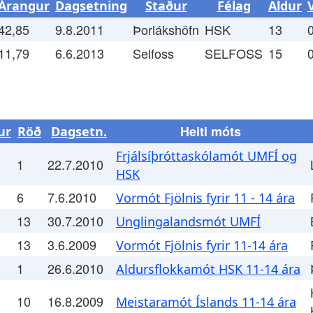
Árangur
Dagsetning
Staður
Félag
Aldur
42,85
9.8.2011
Þorlákshöfn
HSK
13
11,79
6.6.2013
Selfoss
SELFOSS
15
Heiti móts
ur
Röð
Dagsetn.
Frjálsíþróttaskólamót UMFÍ og
1
22.7.2010
HSK
6
7.6.2010
Vormót Fjölnis fyrir 11 - 14 ára
13
30.7.2010
Unglingalandsmót UMFÍ
13
3.6.2009
Vormót Fjölnis fyrir 11-14 ára
1
26.6.2010
Aldursflokkamót HSK 11-14 ára
10
16.8.2009
Meistaramót Íslands 11-14 ára