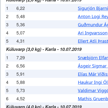
1
6,22
Sigurjón Bjar
2
5,48
Anton Logi Re
3
5,36
Guðmundur Ág
4
5,07
Ari Ingvarsson
5
4,31
Ellert Atli Þra
Kúluvarp (3,0 kg) - Karla - 10.07.2019
1
7,29
Snæbjörn Elfa
2
6,56
Ásgeir Sigmar
3
5,91
Elías Már Víði
4
5,88
Haukur Ingi Ó
5
5,73
Valdimar Vigg
6
4,52
Mathis Gruenb
Kúluvarp (4,0 kg) - Karla - 10.07.2019