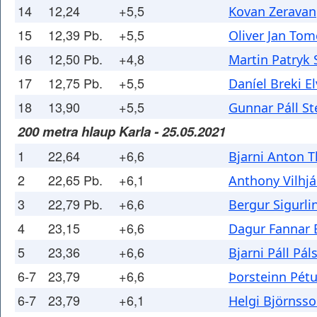
14
12,24
+5,5
Kovan Zeravan
15
12,39 Pb.
+5,5
Oliver Jan Tom
16
12,50 Pb.
+4,8
Martin Patryk
17
12,75 Pb.
+5,5
Daníel Breki E
18
13,90
+5,5
Gunnar Páll St
200 metra hlaup Karla - 25.05.2021
1
22,64
+6,6
Bjarni Anton 
2
22,65 Pb.
+6,1
Anthony Vilhj
3
22,79 Pb.
+6,6
Bergur Sigurli
4
23,15
+6,6
Dagur Fannar 
5
23,36
+6,6
Bjarni Páll Pál
6-7
23,79
+6,6
Þorsteinn Pét
6-7
23,79
+6,1
Helgi Björnss