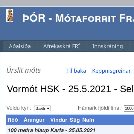
ÞÓR - Mótaforrit Frj
Aðalsíða
Afrekaskrá FRÍ
Innskráning
Úrslit móts
Til baka
Keppnisgreinar
Veldu kyn:
Hámark fjöldi lína:
Röð
Árangur
Vindur
Stig
Nafn
100 metra hlaup Karla - 25.05.2021