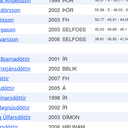
1999
ÞÓR
ai Angeluson
2002
ÞÓR
lldórsson
55,58 - X - 49,03 - 
2003
FH
gisson
50,77 - 45,91 - 44,0
2003
SELFOSS
elgason
45,03 - 46,89 - 45,1
2006
SELFOSS
lvarsson
39,81 - 36,92 - 41,5
2001
ÍR
Bjarnadóttir
2002
BBLIK
ristjánsdóttir
2007
FH
ttir
2005
Á
sdóttir
1998
ÍR
inarsdóttir
2002
ÍR
Magnúsdóttir
2003
DÍMON
 Úlfarsdóttir
2006
HRUNAM.
rsdóttir