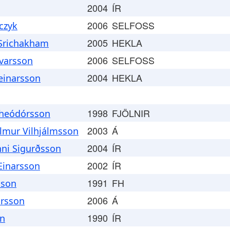
2004
ÍR
2006
SELFOSS
czyk
2005
HEKLA
 Srichakham
2006
SELFOSS
lvarsson
2004
HEKLA
einarsson
1998
FJÖLNIR
Theódórsson
2003
Á
álmur Vilhjálmsson
2004
ÍR
nni Sigurðsson
2002
ÍR
Einarsson
1991
FH
sson
2006
Á
ursson
1990
ÍR
on