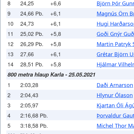
8
24,25
+6,6
Björn Þór Gun
9
24,66 Pb.
+6,1
Magnús Örn Br
10
24,73
+6,1
Hugi Harðarso
11
25,02 Pb.
+5,8
Goði Gnýr Guð
12
26,29 Pb.
+5,8
Martin Patryk
13
27,66
+6,1
Grétar Björn 
14
28,51 Pb.
+5,8
Hjálmar Vilhe
800 metra hlaup Karla - 25.05.2021
1
2:03,28
Daði Arnarson
2
2:04,43
Hlynur Ólason
3
2:05,97
Kjartan Óli Ág
4
2:16,68 Pb.
Þorvaldur Gaut
5
3:18,58 Pb.
Michel Thor M