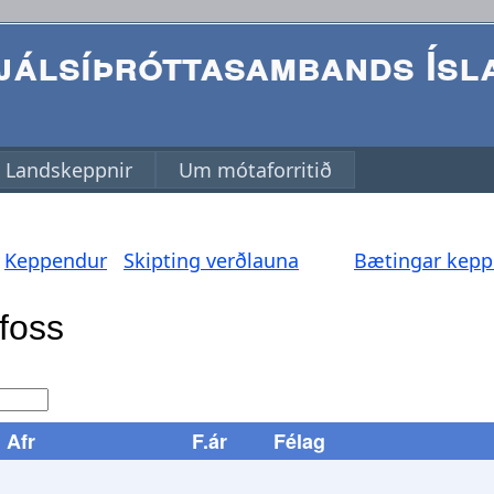
álsíþróttasambands Ísl
Landskeppnir
Um mótaforritið
Keppendur
Skipting verðlauna
Bætingar kep
Afr
F.ár
Félag