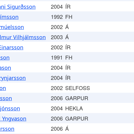
2004
ÍR
nni Sigurðsson
1992
FH
rímsson
2002
Á
amúelsson
2003
Á
álmur Vilhjálmsson
2002
ÍR
Einarsson
1991
FH
sson
2004
ÍR
lason
2004
ÍR
ynjarsson
2002
SELFOSS
son
2006
GARPUR
isson
2004
HEKLA
jónsson
2006
GARPUR
l Yngvason
2006
Á
ursson