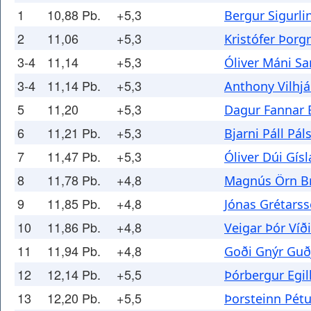
1
10,88 Pb.
+5,3
Bergur Sigurli
2
11,06
+5,3
Kristófer Þorg
3-4
11,14
+5,3
Óliver Máni S
3-4
11,14 Pb.
+5,3
Anthony Vilhj
5
11,20
+5,3
Dagur Fannar 
6
11,21 Pb.
+5,3
Bjarni Páll Pál
7
11,47 Pb.
+5,3
Óliver Dúi Gís
8
11,78 Pb.
+4,8
Magnús Örn Br
9
11,85 Pb.
+4,8
Jónas Grétars
10
11,86 Pb.
+4,8
Veigar Þór Víð
11
11,94 Pb.
+4,8
Goði Gnýr Guð
12
12,14 Pb.
+5,5
Þórbergur Egil
13
12,20 Pb.
+5,5
Þorsteinn Pét