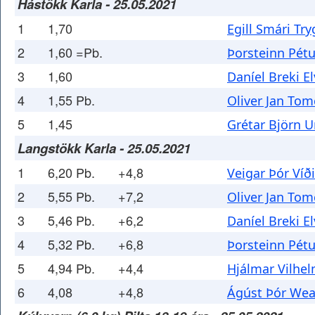
Hástökk Karla - 25.05.2021
1
1,70
Egill Smári Tr
2
1,60 =Pb.
Þorsteinn Pét
3
1,60
Daníel Breki E
4
1,55 Pb.
Oliver Jan Tom
5
1,45
Grétar Björn 
Langstökk Karla - 25.05.2021
1
6,20 Pb.
+4,8
Veigar Þór Víð
2
5,55 Pb.
+7,2
Oliver Jan Tom
3
5,46 Pb.
+6,2
Daníel Breki E
4
5,32 Pb.
+6,8
Þorsteinn Pét
5
4,94 Pb.
+4,4
Hjálmar Vilhe
6
4,08
+4,8
Ágúst Þór We