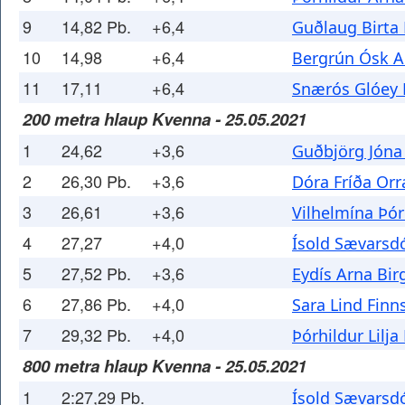
9
14,82 Pb.
+6,4
Guðlaug Birta 
10
14,98
+6,4
Bergrún Ósk Að
11
17,11
+6,4
Snærós Glóey K
200 metra hlaup Kvenna - 25.05.2021
1
24,62
+3,6
Guðbjörg Jóna 
2
26,30 Pb.
+3,6
Dóra Fríða Orr
3
26,61
+3,6
Vilhelmína Þór
4
27,27
+4,0
Ísold Sævarsdó
5
27,52 Pb.
+3,6
Eydís Arna Birg
6
27,86 Pb.
+4,0
Sara Lind Finn
7
29,32 Pb.
+4,0
Þórhildur Lilja
800 metra hlaup Kvenna - 25.05.2021
1
2:27,29 Pb.
Ísold Sævarsdó