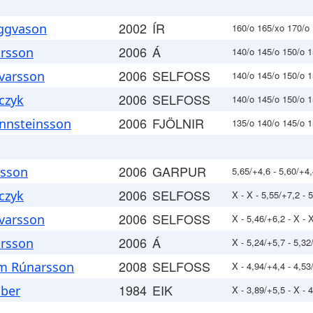
2002
ÍR
yggvason
160/o 165/xo 170/o
2006
Á
ursson
140/o 145/o 150/o 
2006
SELFOSS
lvarsson
140/o 145/o 150/o 
2006
SELFOSS
czyk
140/o 145/o 150/o 
2006
FJÖLNIR
Unnsteinsson
135/o 140/o 145/o 
2006
GARPUR
isson
5,65/+4,6 - 5,60/+4,
2006
SELFOSS
czyk
X - X - 5,55/+7,2 - 
2006
SELFOSS
lvarsson
X - 5,46/+6,2 - X - X
2006
Á
ursson
X - 5,24/+5,7 - 5,32
2008
SELFOSS
lm Rúnarsson
X - 4,94/+4,4 - 4,53
1984
EIK
aber
X - 3,89/+5,5 - X - 