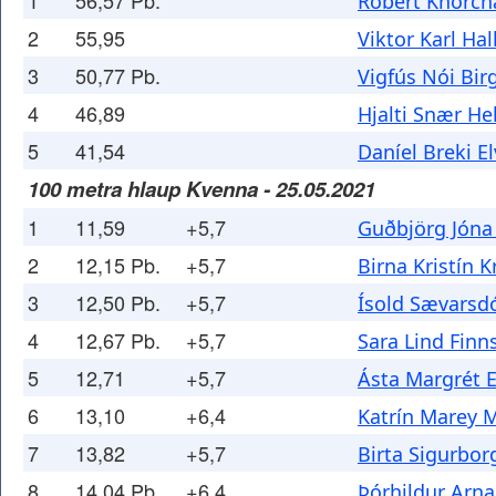
1
56,57 Pb.
Róbert Khorch
2
55,95
Viktor Karl Ha
3
50,77 Pb.
Vigfús Nói Bir
4
46,89
Hjalti Snær H
5
41,54
Daníel Breki E
100 metra hlaup Kvenna - 25.05.2021
1
11,59
+5,7
Guðbjörg Jóna 
2
12,15 Pb.
+5,7
Birna Kristín K
3
12,50 Pb.
+5,7
Ísold Sævarsdó
4
12,67 Pb.
+5,7
Sara Lind Finn
5
12,71
+5,7
Ásta Margrét E
6
13,10
+6,4
Katrín Marey 
7
13,82
+5,7
Birta Sigurborg
8
14,04 Pb.
+6,4
Þórhildur Arna