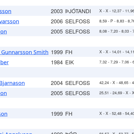
2003
ÞJÓTANDI
fsson
X - X - 12,37 - 11,9
2006
SELFOSS
lvarsson
8,59 - P - 8,83 - 8,7
2005
SELFOSS
son
8,08 - 7,20 - 8,03 - 
1999
FH
 Gunnarsson Smith
X - X - 14,01 - 14,11
1984
EIK
aber
7,32 - 7,29 - 7,06 - 
2004
SELFOSS
 Bjarnason
42,24 - X - 48,65 - 
2005
SELFOSS
son
25,51 - 24,69 - X - 
1999
FH
son
X - X - 52,48 - 54,40
56,57 - X - 53,77 - 