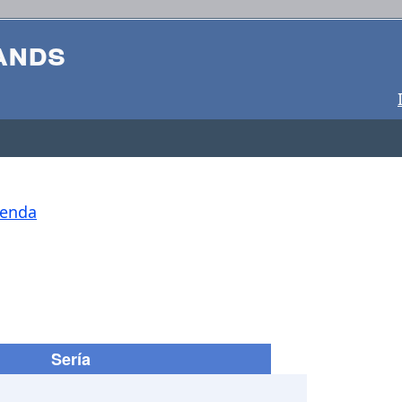
ands
penda
Sería