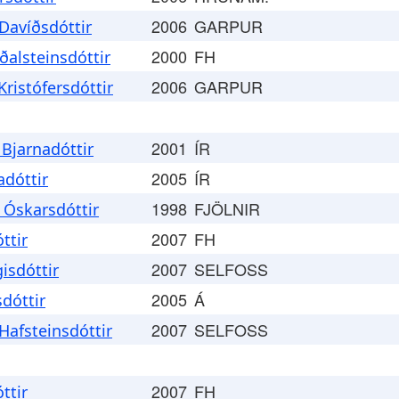
2006
GARPUR
Davíðsdóttir
2000
FH
alsteinsdóttir
2006
GARPUR
ristófersdóttir
2001
ÍR
Bjarnadóttir
2005
ÍR
adóttir
1998
FJÖLNIR
 Óskarsdóttir
2007
FH
ttir
2007
SELFOSS
isdóttir
2005
Á
sdóttir
2007
SELFOSS
 Hafsteinsdóttir
2007
FH
ttir