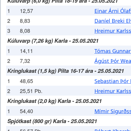
Kúluvarp (6,0 kg) Pilta 18-19 ára - 25.05.2021
1
12,57
Einar Árni Óla
2
8,83
Daníel Breki E
3
8,08
Hreimur Karls
Kúluvarp (7,26 kg) Karla - 25.05.2021
1
14,11
Tómas Gunnar
2
7,32
Ágúst Þór We
Kringlukast (1,5 kg) Pilta 16-17 ára - 25.05.2021
1
48,65
Sebastian Þór
2
25,51 Pb.
Hreimur Karls
Kringlukast (2,0 kg) Karla - 25.05.2021
1
54,40
Mímir Sigurðs
Spjótkast (800 gr) Karla - 25.05.2021