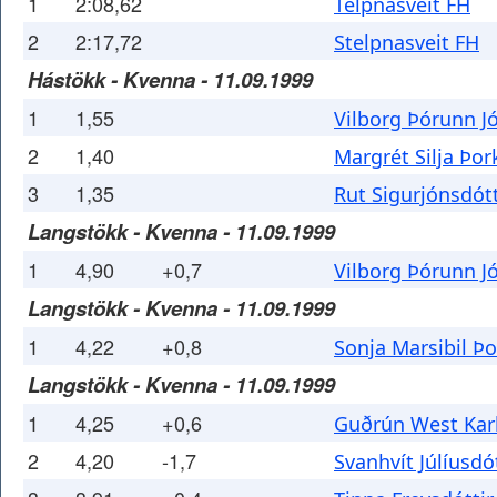
1
2:08,62
Telpnasveit FH
2
2:17,72
Stelpnasveit FH
Hástökk - Kvenna - 11.09.1999
1
1,55
Vilborg Þórunn J
2
1,40
Margrét Silja Þor
3
1,35
Rut Sigurjónsdótt
Langstökk - Kvenna - 11.09.1999
1
4,90
+0,7
Vilborg Þórunn J
Langstökk - Kvenna - 11.09.1999
1
4,22
+0,8
Sonja Marsibil Þo
Langstökk - Kvenna - 11.09.1999
1
4,25
+0,6
Guðrún West Karl
2
4,20
-1,7
Svanhvít Júlíusdót