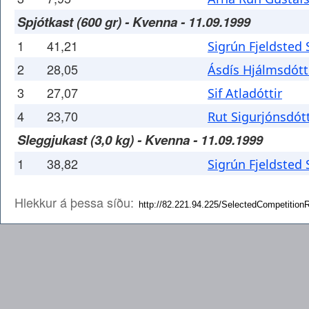
Spjótkast (600 gr) - Kvenna - 11.09.1999
1
41,21
Sigrún Fjeldsted 
2
28,05
Ásdís Hjálmsdótt
3
27,07
Sif Atladóttir
4
23,70
Rut Sigurjónsdótt
Sleggjukast (3,0 kg) - Kvenna - 11.09.1999
1
38,82
Sigrún Fjeldsted 
Hlekkur á þessa síðu: