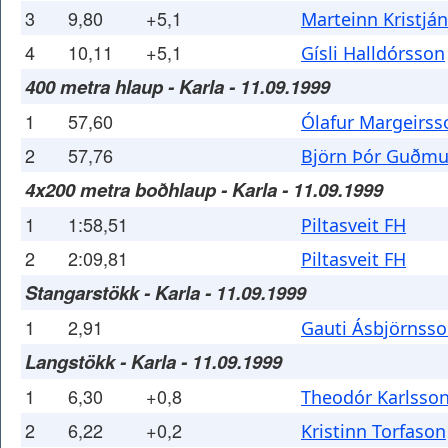
3
9,80
+5,1
Marteinn Kristjá
4
10,11
+5,1
Gísli Halldórsson
400 metra hlaup - Karla - 11.09.1999
1
57,60
Ólafur Margeirss
2
57,76
Björn Þór Guðm
4x200 metra boðhlaup - Karla - 11.09.1999
1
1:58,51
Piltasveit FH
2
2:09,81
Piltasveit FH
Stangarstökk - Karla - 11.09.1999
1
2,91
Gauti Ásbjörnss
Langstökk - Karla - 11.09.1999
1
6,30
+0,8
Theodór Karlsso
2
6,22
+0,2
Kristinn Torfason