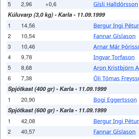
5
2,96
+0,6
Gísli Halldórsson
Kúluvarp (3,0 kg) - Karla - 11.09.1999
1
14,56
Bergur Ingi Pétu
2
10,54
Fannar Gíslason
3
10,46
Arnar Már Þóriss
4
9,78
Ingvar Torfason
5
8,68
Aron Kristbjörn 
6
7,38
Óli Tómas Freyss
Spjótkast (400 gr) - Karla - 11.09.1999
1
20,90
Bogi Eggertsson
Spjótkast (600 gr) - Karla - 11.09.1999
1
42,08
Bergur Ingi Pétu
2
40,57
Fannar Gíslason