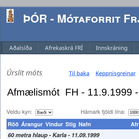
ÞÓR - Mótaforrit Frj
Aðalsíða
Afrekaskrá FRÍ
Innskráning
Úrslit móts
Til baka
Keppnisgreinar
Veldu kyn:
Hámark fjöldi lína:
Röð
Árangur
Vindur
Stig
Nafn
Afr
60 metra hlaup - Karla - 11.09.1999