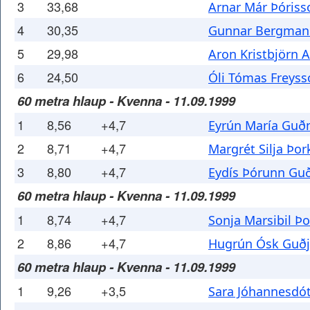
3
33,68
Arnar Már Þóriss
4
30,35
Gunnar Bergman
5
29,98
Aron Kristbjörn 
6
24,50
Óli Tómas Freyss
60 metra hlaup - Kvenna - 11.09.1999
1
8,56
+4,7
Eyrún María Guð
2
8,71
+4,7
Margrét Silja Þor
3
8,80
+4,7
Eydís Þórunn Gu
60 metra hlaup - Kvenna - 11.09.1999
1
8,74
+4,7
Sonja Marsibil Þo
2
8,86
+4,7
Hugrún Ósk Guðj
60 metra hlaup - Kvenna - 11.09.1999
1
9,26
+3,5
Sara Jóhannesdót