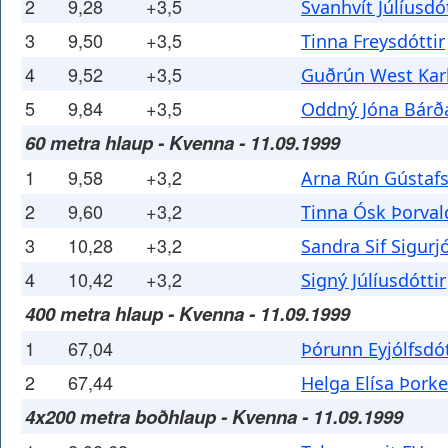
2
9,28
+3,5
Svanhvít Júlíusdót
3
9,50
+3,5
Tinna Freysdóttir
4
9,52
+3,5
Guðrún West Karl
5
9,84
+3,5
Oddný Jóna Bárða
60 metra hlaup - Kvenna - 11.09.1999
1
9,58
+3,2
Arna Rún Gústafs
2
9,60
+3,2
Tinna Ósk Þorval
3
10,28
+3,2
Sandra Sif Sigurj
4
10,42
+3,2
Signý Júlíusdóttir
400 metra hlaup - Kvenna - 11.09.1999
1
67,04
Þórunn Eyjólfsdót
2
67,44
Helga Elísa Þorke
4x200 metra boðhlaup - Kvenna - 11.09.1999