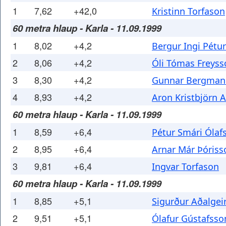
1
7,62
+42,0
Kristinn Torfason
60 metra hlaup - Karla - 11.09.1999
1
8,02
+4,2
Bergur Ingi Pétu
2
8,06
+4,2
Óli Tómas Freyss
3
8,30
+4,2
Gunnar Bergman
4
8,93
+4,2
Aron Kristbjörn 
60 metra hlaup - Karla - 11.09.1999
1
8,59
+6,4
Pétur Smári Ólaf
2
8,95
+6,4
Arnar Már Þóriss
3
9,81
+6,4
Ingvar Torfason
60 metra hlaup - Karla - 11.09.1999
1
8,85
+5,1
Sigurður Aðalgei
2
9,51
+5,1
Ólafur Gústafsso