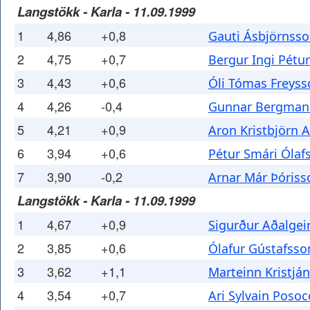
Langstökk - Karla - 11.09.1999
1
4,86
+0,8
Gauti Ásbjörnss
2
4,75
+0,7
Bergur Ingi Pétu
3
4,43
+0,6
Óli Tómas Freyss
4
4,26
-0,4
Gunnar Bergman
5
4,21
+0,9
Aron Kristbjörn 
6
3,94
+0,6
Pétur Smári Ólaf
7
3,90
-0,2
Arnar Már Þóriss
Langstökk - Karla - 11.09.1999
1
4,67
+0,9
Sigurður Aðalgei
2
3,85
+0,6
Ólafur Gústafsso
3
3,62
+1,1
Marteinn Kristjá
4
3,54
+0,7
Ari Sylvain Posoc