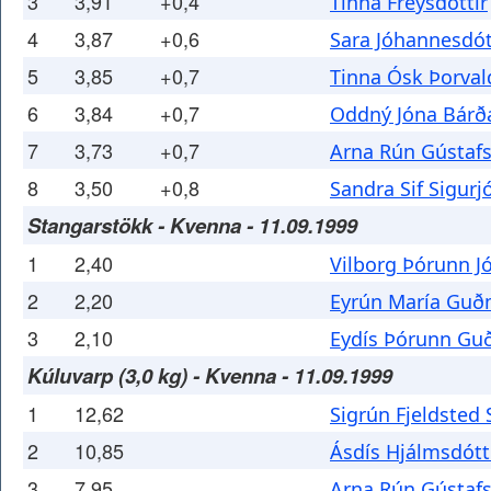
3
3,91
+0,4
Tinna Freysdóttir
4
3,87
+0,6
Sara Jóhannesdót
5
3,85
+0,7
Tinna Ósk Þorval
6
3,84
+0,7
Oddný Jóna Bárða
7
3,73
+0,7
Arna Rún Gústafs
8
3,50
+0,8
Sandra Sif Sigurj
Stangarstökk - Kvenna - 11.09.1999
1
2,40
Vilborg Þórunn J
2
2,20
Eyrún María Guð
3
2,10
Eydís Þórunn Gu
Kúluvarp (3,0 kg) - Kvenna - 11.09.1999
1
12,62
Sigrún Fjeldsted 
2
10,85
Ásdís Hjálmsdótt
3
7,95
Arna Rún Gústafs