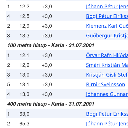
1
12,2
+3,0
Jóhann Pétur Jen
4
12,5
+3,0
Bogi Pétur Eiríks
2
12,9
+3,0
Klemenz Karl G
3
13,3
+3,0
Guðbergur Kristj
100 metra hlaup - Karla - 31.07.2001
1
12,1
+3,0
Örvar Rafn Hlíðd
2
12,9
+3,0
Smári Kristján 
3
13,0
+3,0
Kristján Gísli St
5
13,1
+3,0
Birnir Sveinsson
4
13,3
+3,0
Jóhannes Gunna
400 metra hlaup - Karla - 31.07.2001
1
63,0
Bogi Pétur Eiríks
2
65,3
Jóhann Pétur Jen