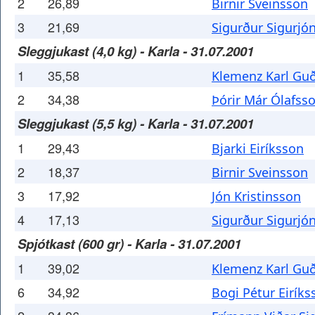
2
26,89
Birnir Sveinsson
3
21,69
Sigurður Sigurjó
Sleggjukast (4,0 kg) - Karla - 31.07.2001
1
35,58
Klemenz Karl G
2
34,38
Þórir Már Ólafss
Sleggjukast (5,5 kg) - Karla - 31.07.2001
1
29,43
Bjarki Eiríksson
2
18,37
Birnir Sveinsson
3
17,92
Jón Kristinsson
4
17,13
Sigurður Sigurjó
Spjótkast (600 gr) - Karla - 31.07.2001
1
39,02
Klemenz Karl G
6
34,92
Bogi Pétur Eiríks