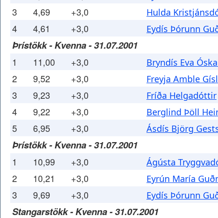
3
4,69
+3,0
Hulda Kristjánsdó
4
4,61
+3,0
Eydís Þórunn Gu
Þrístökk - Kvenna - 31.07.2001
1
11,00
+3,0
Bryndís Eva Óska
2
9,52
+3,0
Freyja Amble Gísl
3
9,23
+3,0
Fríða Helgadóttir
4
9,22
+3,0
Berglind Þöll Hei
5
6,95
+3,0
Ásdís Björg Gests
Þrístökk - Kvenna - 31.07.2001
1
10,99
+3,0
Ágústa Tryggvadó
2
10,21
+3,0
Eyrún María Guð
3
9,69
+3,0
Eydís Þórunn Gu
Stangarstökk - Kvenna - 31.07.2001