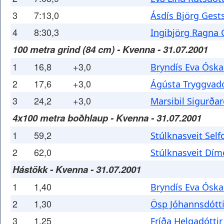
3
7:13,0
Ásdís Björg Gests
4
8:30,3
Ingibjörg Ragna 
100 metra grind (84 cm) - Kvenna - 31.07.2001
1
16,8
+3,0
Bryndís Eva Óska
2
17,6
+3,0
Ágústa Tryggvadó
3
24,2
+3,0
Marsibil Sigurðar
4x100 metra boðhlaup - Kvenna - 31.07.2001
1
59,2
Stúlknasveit Self
2
62,0
Stúlknasveit Dím
Hástökk - Kvenna - 31.07.2001
1
1,40
Bryndís Eva Óska
2
1,30
Ösp Jóhannsdótti
3
1,25
Fríða Helgadóttir