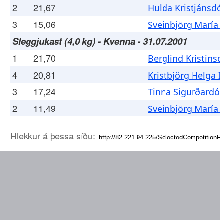
2
21,67
Hulda Kristjánsdó
3
15,06
Sveinbjörg María
Sleggjukast (4,0 kg) - Kvenna - 31.07.2001
1
21,70
Berglind Kristins
4
20,81
Kristbjörg Helga 
3
17,24
Tinna Sigurðardót
2
11,49
Sveinbjörg María
Hlekkur á þessa síðu: