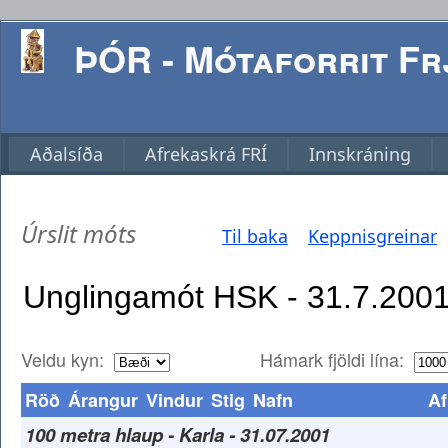
ÞÓR - Mótaforrit Frj
Aðalsíða
Afrekaskrá FRÍ
Innskráning
Úrslit móts
Til baka
Keppnisgreinar
Veldu kyn:
Hámark fjöldi lína:
Röð
Árangur
Vindur
Stig
Nafn
Af
100 metra hlaup - Karla - 31.07.2001