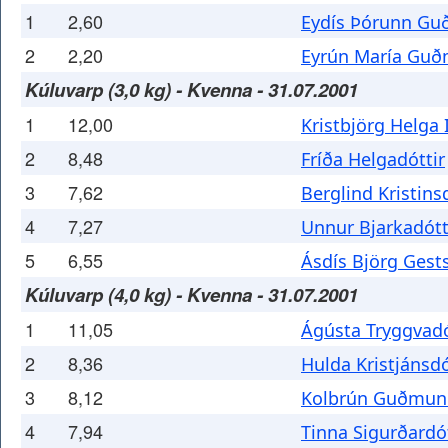
1
2,60
Eydís Þórunn Gu
2
2,20
Eyrún María Guð
Kúluvarp (3,0 kg) - Kvenna - 31.07.2001
1
12,00
Kristbjörg Helga 
2
8,48
Fríða Helgadóttir
3
7,62
Berglind Kristins
4
7,27
Unnur Bjarkadótt
5
6,55
Ásdís Björg Gests
Kúluvarp (4,0 kg) - Kvenna - 31.07.2001
1
11,05
Ágústa Tryggvadó
2
8,36
Hulda Kristjánsdó
3
8,12
Kolbrún Guðmund
4
7,94
Tinna Sigurðardót