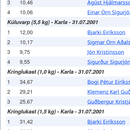
3
10,46
Ágúst Hjálmarss
4
10,06
Einar Örn Sigurj
Kúluvarp (5,5 kg) - Karla - 31.07.2001
1
12,00
Bjarki Eiríksson
2
10,17
Sigmar Örn Aðal
3
9,75
Jón Kristinsson
4
9,55
Sigurður Sigurjó
Kringlukast (1,0 kg) - Karla - 31.07.2001
1
34,67
Bogi Pétur Eiríks
2
29,21
Klemenz Karl G
3
25,67
Guðbergur Kristj
Kringlukast (1,5 kg) - Karla - 31.07.2001
1
31,42
Bjarki Eiríksson