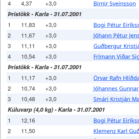
4
4,37
+3,0
Birnir Sveinsson
Þrístökk - Karla - 31.07.2001
1
11,83
+3,0
Bogi Pétur Eiríks
2
11,67
+3,0
Jóhann Pétur Jen
3
11,11
+3,0
Guðbergur Kristj
4
10,54
+3,0
Frímann Viðar Si
Þrístökk - Karla - 31.07.2001
1
11,17
+3,0
Örvar Rafn Hlíðd
2
10,74
+3,0
Jóhannes Gunna
3
10,48
+3,0
Smári Kristján 
Kúluvarp (4,0 kg) - Karla - 31.07.2001
1
12,16
Bogi Pétur Eiríks
2
11,50
Klemenz Karl G