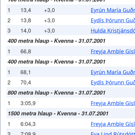
1
13,4
+3,0
Eyrún María Guð
2
13,8
+3,0
Eydís Þórunn Gu
3
14,0
+3,0
Hulda Kristjánsdó
400 metra hlaup - Kvenna - 31.07.2001
1
66,8
Freyja Amble Gísl
400 metra hlaup - Kvenna - 31.07.2001
1
68,1
Eyrún María Guð
2
70,4
Eydís Þórunn Gu
800 metra hlaup - Kvenna - 31.07.2001
1
3:05,9
Freyja Amble Gísl
1500 metra hlaup - Kvenna - 31.07.2001
1
6:04,3
Freyja Amble Gísl
2
7:08,9
Eva Lind Rútsdótt