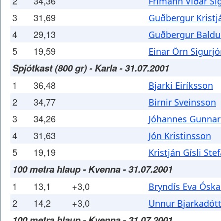
2
34,36
Frímann Viðar Si
3
31,69
Guðbergur Kristj
4
29,13
Guðbergur Baldu
5
19,59
Einar Örn Sigurj
Spjótkast (800 gr) - Karla - 31.07.2001
1
36,48
Bjarki Eiríksson
2
34,77
Birnir Sveinsson
3
34,26
Jóhannes Gunna
4
31,63
Jón Kristinsson
5
19,19
Kristján Gísli St
100 metra hlaup - Kvenna - 31.07.2001
1
13,1
+3,0
Bryndís Eva Óska
2
14,2
+3,0
Unnur Bjarkadótt
100 metra hlaup - Kvenna - 31.07.2001