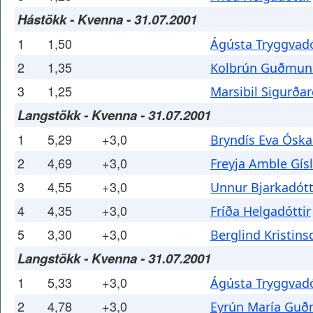
Hástökk - Kvenna - 31.07.2001
1
1,50
Ágústa Tryggvadó
2
1,35
Kolbrún Guðmund
3
1,25
Marsibil Sigurðar
Langstökk - Kvenna - 31.07.2001
1
5,29
+3,0
Bryndís Eva Óska
2
4,69
+3,0
Freyja Amble Gísl
3
4,55
+3,0
Unnur Bjarkadótt
4
4,35
+3,0
Fríða Helgadóttir
5
3,30
+3,0
Berglind Kristins
Langstökk - Kvenna - 31.07.2001
1
5,33
+3,0
Ágústa Tryggvadó
2
4,78
+3,0
Eyrún María Guð