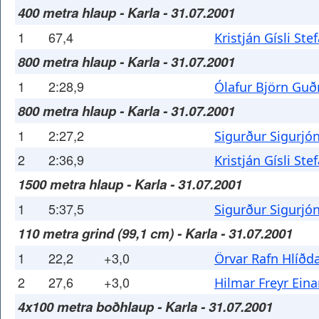
400 metra hlaup - Karla - 31.07.2001
1
67,4
Kristján Gísli St
800 metra hlaup - Karla - 31.07.2001
1
2:28,9
Ólafur Björn Gu
800 metra hlaup - Karla - 31.07.2001
1
2:27,2
Sigurður Sigurjó
2
2:36,9
Kristján Gísli St
1500 metra hlaup - Karla - 31.07.2001
1
5:37,5
Sigurður Sigurjó
110 metra grind (99,1 cm) - Karla - 31.07.2001
1
22,2
+3,0
Örvar Rafn Hlíðd
2
27,6
+3,0
Hilmar Freyr Ein
4x100 metra boðhlaup - Karla - 31.07.2001