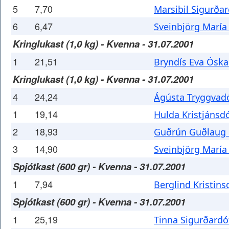
5
7,70
Marsibil Sigurðar
6
6,47
Sveinbjörg María
Kringlukast (1,0 kg) - Kvenna - 31.07.2001
1
21,51
Bryndís Eva Óska
Kringlukast (1,0 kg) - Kvenna - 31.07.2001
4
24,24
Ágústa Tryggvadó
1
19,14
Hulda Kristjánsdó
2
18,93
Guðrún Guðlaug 
3
14,90
Sveinbjörg María
Spjótkast (600 gr) - Kvenna - 31.07.2001
1
7,94
Berglind Kristins
Spjótkast (600 gr) - Kvenna - 31.07.2001
1
25,19
Tinna Sigurðardót