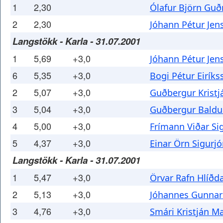
1
2,30
Ólafur Björn Gu
2
2,30
Jóhann Pétur Jen
Langstökk - Karla - 31.07.2001
1
5,69
+3,0
Jóhann Pétur Jen
6
5,35
+3,0
Bogi Pétur Eiríks
2
5,07
+3,0
Guðbergur Kristj
3
5,04
+3,0
Guðbergur Baldu
4
5,00
+3,0
Frímann Viðar Si
5
4,37
+3,0
Einar Örn Sigurj
Langstökk - Karla - 31.07.2001
1
5,47
+3,0
Örvar Rafn Hlíðd
2
5,13
+3,0
Jóhannes Gunna
3
4,76
+3,0
Smári Kristján 