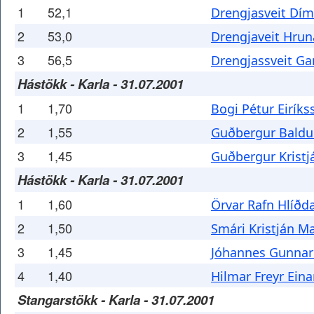
1
52,1
Drengjasveit Dí
2
53,0
Drengjaveit Hru
3
56,5
Drengjassveit Ga
Hástökk - Karla - 31.07.2001
1
1,70
Bogi Pétur Eiríks
2
1,55
Guðbergur Baldu
3
1,45
Guðbergur Kristj
Hástökk - Karla - 31.07.2001
1
1,60
Örvar Rafn Hlíðd
2
1,50
Smári Kristján 
3
1,45
Jóhannes Gunna
4
1,40
Hilmar Freyr Ein
Stangarstökk - Karla - 31.07.2001