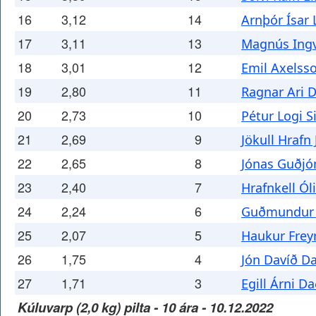
16
3,12
14
Arnþór Ísar 
17
3,11
13
Magnús Ingv
18
3,01
12
Emil Axelss
19
2,80
11
Ragnar Ari 
20
2,73
10
Pétur Logi 
21
2,69
9
Jökull Hrafn
22
2,65
8
Jónas Guðjó
23
2,40
7
Hrafnkell Ól
24
2,24
6
Guðmundur 
25
2,07
5
Haukur Freyr
26
1,75
4
Jón Davíð D
27
1,71
3
Egill Árni D
Kúluvarp (2,0 kg) pilta - 10 ára - 10.12.2022