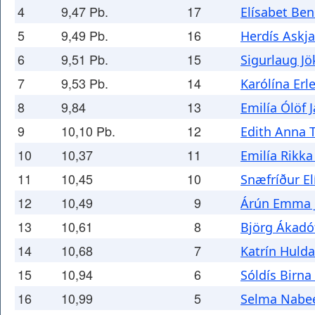
4
9,47 Pb.
17
Elísabet Ben
5
9,49 Pb.
16
Herdís Askj
6
9,51 Pb.
15
Sigurlaug Jö
7
9,53 Pb.
14
Karólína Erl
8
9,84
13
Emilía Ólöf 
9
10,10 Pb.
12
Edith Anna 
10
10,37
11
Emilía Rikka
11
10,45
10
Snæfríður El
12
10,49
9
Árún Emma J
13
10,61
8
Björg Ákadót
14
10,68
7
Katrín Huld
15
10,94
6
Sóldís Birna
16
10,99
5
Selma Nabee