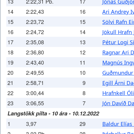
13
2:22,31 Pb.
17
Jónas Guðjó
14
2:22,43
16
Ari Andrey 
15
2:23,72
15
Sölvi Rafn E
16
2:24,72
14
Jökull Hrafn
17
2:35,08
13
Pétur Logi 
18
2:36,80
12
Ragnar Ari 
19
2:43,40
11
Magnús Ingv
20
2:49,55
10
Guðmundur 
21
2:58,71
9
Egill Árni D
22
3:00,44
8
Hrafnkell Ól
23
3:06,55
7
Jón Davíð D
Langstökk pilta - 10 ára - 10.12.2022
1
3,97
29
Baldur Elías
2
3,93 Pb.
28