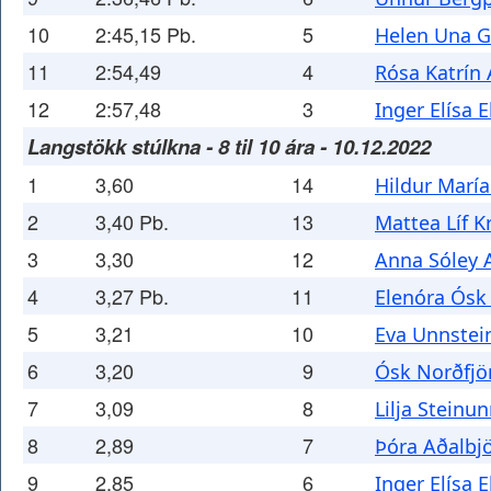
10
2:45,15 Pb.
5
Helen Una G
11
2:54,49
4
Rósa Katrín 
12
2:57,48
3
Inger Elísa E
Langstökk stúlkna - 8 til 10 ára - 10.12.2022
1
3,60
14
Hildur Marí
2
3,40 Pb.
13
Mattea Líf Kr
3
3,30
12
Anna Sóley A
4
3,27 Pb.
11
Elenóra Ósk 
5
3,21
10
Eva Unnstei
6
3,20
9
Ósk Norðfjör
7
3,09
8
Lilja Steinu
8
2,89
7
Þóra Aðalbjö
9
2,85
6
Inger Elísa E