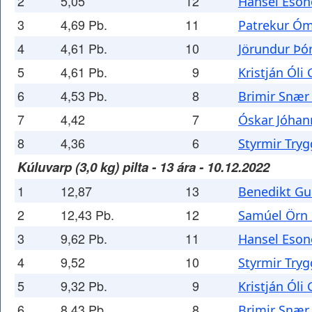
2
5,05
12
Hansel Eso
3
4,69 Pb.
11
Patrekur Óm
4
4,61 Pb.
10
Jörundur Þó
5
4,61 Pb.
9
Kristján Óli
6
4,53 Pb.
8
Brimir Snær
7
4,42
7
Óskar Jóhan
8
4,36
6
Styrmir Try
Kúluvarp (3,0 kg) pilta - 13 ára - 10.12.2022
1
12,87
13
Benedikt Gu
2
12,43 Pb.
12
Samúel Örn 
3
9,62 Pb.
11
Hansel Eso
4
9,52
10
Styrmir Try
5
9,32 Pb.
9
Kristján Óli
6
8,43 Pb.
8
Brimir Snær