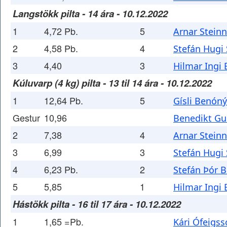
Langstökk pilta - 14 ára - 10.12.2022
1
4,72 Pb.
5
Arnar Stein
2
4,58 Pb.
4
Stefán Hugi
3
4,40
3
Hilmar Ingi
Kúluvarp (4 kg) pilta - 13 til 14 ára - 10.12.2022
1
12,64 Pb.
5
Gísli Benón
Gestur
10,96
Benedikt Gu
2
7,38
4
Arnar Stein
3
6,99
3
Stefán Hugi
4
6,23 Pb.
2
Stefán Þór B
5
5,85
1
Hilmar Ingi
Hástökk pilta - 16 til 17 ára - 10.12.2022
1
1,65 =Pb.
Kári Ófeigs