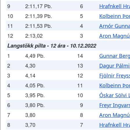
9
2:11,17 Pb.
6
Hrafnkell H
10
2:11,39 Pb.
5
Kolbeinn Þor
11
2:11,53 Pb.
4
Arnór Gunna
12
2:13,02
3
Aron Magnú
Langstökk pilta - 12 ára - 10.12.2022
1
4,49 Pb.
14
Gunnar Berg
2
4,30
13
Dagur Pálmi
3
4,14
12
Fjölnir Frey
4
4,05 Pb.
11
Kolbeinn Þor
5
3,95 Pb.
10
Óskar Sölvi
6
3,80 Pb.
9
Freyr Ingvar
7
3,80
8
Aron Magnú
8
3,70
7
Hrafnkell H