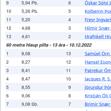
9
5,94 Pb.
6
Óskar Sölvi
10
5,26 Pb.
5
Kolbeinn Þor
11
5,20
4
Freyr Ingvar
12
4,68
3
Hilmir Snær 
13
4,61
2
Hrafnkell H
60 metra hlaup pilta - 13 ára - 10.12.2022
1
8,08
13
Samúel Örn 
2
8,27
12
Hansel Eso
3
8,41
11
Patrekur Óm
4
8,47
10
Jacques R. S
5
8,55
9
Jörundur Þó
6
9,06
8
Kristján Óli
7
9,08 Sb.
7
Brimir Snær