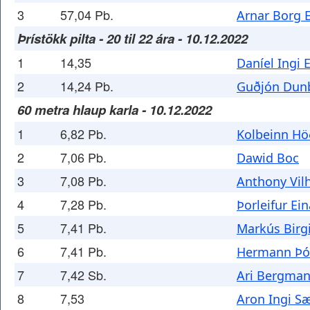
3
57,04 Pb.
Arnar Borg 
Þrístökk pilta - 20 til 22 ára - 10.12.2022
1
14,35
Daníel Ingi 
2
14,24 Pb.
Guðjón Dunb
60 metra hlaup karla - 10.12.2022
1
6,82 Pb.
Kolbeinn H
2
7,06 Pb.
Dawid Boc
3
7,08 Pb.
Anthony Vil
4
7,28 Pb.
Þorleifur Ei
5
7,41 Pb.
Markús Birg
6
7,41 Pb.
Hermann Þó
7
7,42 Sb.
Ari Bergma
8
7,53
Aron Ingi S