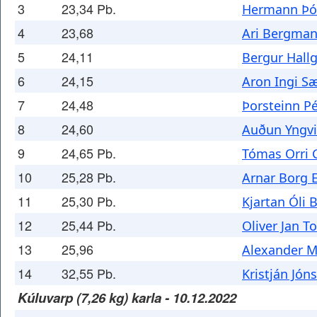
3
23,34 Pb.
Hermann Þó
4
23,68
Ari Bergma
5
24,11
Bergur Hall
6
24,15
Aron Ingi S
7
24,48
Þorsteinn P
8
24,60
Auðun Yngvi
9
24,65 Pb.
Tómas Orri 
10
25,28 Pb.
Arnar Borg 
11
25,30 Pb.
Kjartan Óli 
12
25,44 Pb.
Oliver Jan T
13
25,96
Alexander M
14
32,55 Pb.
Kristján Jón
Kúluvarp (7,26 kg) karla - 10.12.2022