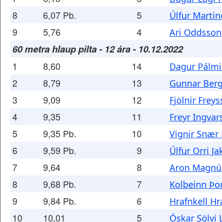
8
6,07 Pb.
5
Úlfur Marti
9
5,76
4
Ari Oddsson
60 metra hlaup pilta - 12 ára - 10.12.2022
1
8,60
14
Dagur Pálmi
2
8,79
13
Gunnar Berg
3
9,09
12
Fjölnir Frey
4
9,35
11
Freyr Ingvar
5
9,35 Pb.
10
Vignir Snær
6
9,59 Pb.
9
Úlfur Orri J
7
9,64
8
Aron Magnú
8
9,68 Pb.
7
Kolbeinn Þor
9
9,84 Pb.
6
Hrafnkell H
10
10,01
5
Óskar Sölvi