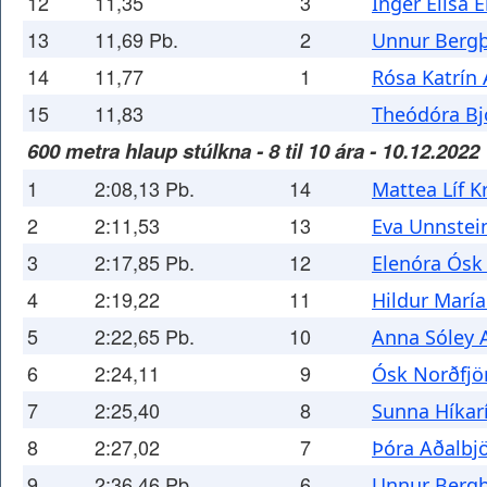
12
11,35
3
Inger Elísa E
13
11,69 Pb.
2
Unnur Bergþ
14
11,77
1
Rósa Katrín 
15
11,83
Theódóra Bj
600 metra hlaup stúlkna - 8 til 10 ára - 10.12.2022
1
2:08,13 Pb.
14
Mattea Líf Kr
2
2:11,53
13
Eva Unnstei
3
2:17,85 Pb.
12
Elenóra Ósk 
4
2:19,22
11
Hildur Marí
5
2:22,65 Pb.
10
Anna Sóley A
6
2:24,11
9
Ósk Norðfjör
7
2:25,40
8
Sunna Híkarí
8
2:27,02
7
Þóra Aðalbjö
9
2:36,46 Pb.
6
Unnur Bergþ