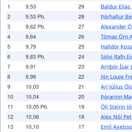
1
9,53
29
Baldur Elías
2
9,53 Pb.
28
Þórhallur Be
3
9,62 Pb.
27
Alexander Ó
4
9,64
26
Tómas Örn 
5
9,79
25
Halldór Kos
6
9,83 Pb.
24
Sölvi Rafn E
7
9,91
23
Arnþór Ísar 
8
9,98
22
Jón Louie F
9
10,03
21
Ari Júlíus Ó
10
10,04
20
Þórarinn M
11
10,05 Pb.
19
Óli Steinn 
12
10,08
18
Alex Nói Pe
13
10,10
17
Emil Axelss