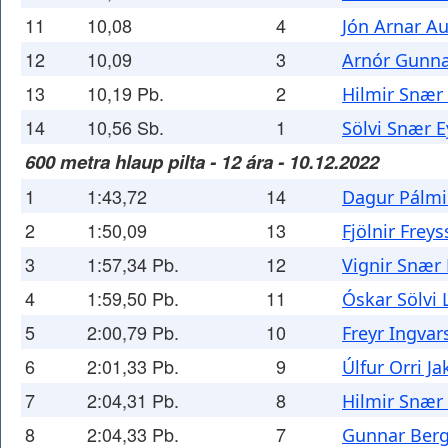
11
10,08
4
Jón Arnar A
12
10,09
3
Arnór Gunna
13
10,19 Pb.
2
Hilmir Snær 
14
10,56 Sb.
1
Sölvi Snær E
600 metra hlaup pilta - 12 ára - 10.12.2022
1
1:43,72
14
Dagur Pálmi
2
1:50,09
13
Fjölnir Frey
3
1:57,34 Pb.
12
Vignir Snær
4
1:59,50 Pb.
11
Óskar Sölvi
5
2:00,79 Pb.
10
Freyr Ingvar
6
2:01,33 Pb.
9
Úlfur Orri J
7
2:04,31 Pb.
8
Hilmir Snær 
8
2:04,33 Pb.
7
Gunnar Berg