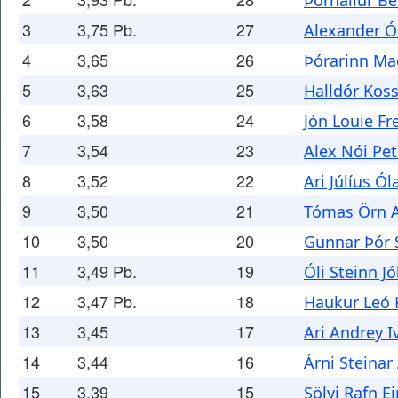
Þórhallur Be
3
3,75 Pb.
27
Alexander Ó
4
3,65
26
Þórarinn M
5
3,63
25
Halldór Kos
6
3,58
24
Jón Louie F
7
3,54
23
Alex Nói Pe
8
3,52
22
Ari Júlíus Ó
9
3,50
21
Tómas Örn 
10
3,50
20
Gunnar Þór 
11
3,49 Pb.
19
Óli Steinn 
12
3,47 Pb.
18
Haukur Leó 
13
3,45
17
Ari Andrey 
14
3,44
16
Árni Steinar
15
3,39
15
Sölvi Rafn E