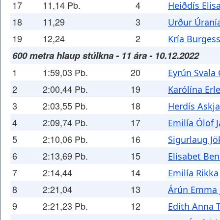
17
11,14 Pb.
4
Heiðdís Elis
18
11,29
3
Urður Úraní
19
12,24
2
Kría Burges
600 metra hlaup stúlkna - 11 ára - 10.12.2022
1
1:59,03 Pb.
20
Eyrún Svala 
2
2:00,44 Pb.
19
Karólína Erl
3
2:03,55 Pb.
18
Herdís Askj
4
2:09,74 Pb.
17
Emilía Ólöf 
5
2:10,06 Pb.
16
Sigurlaug Jö
6
2:13,69 Pb.
15
Elísabet Ben
7
2:14,44
14
Emilía Rikka
8
2:21,04
13
Árún Emma J
9
2:21,23 Pb.
12
Edith Anna 