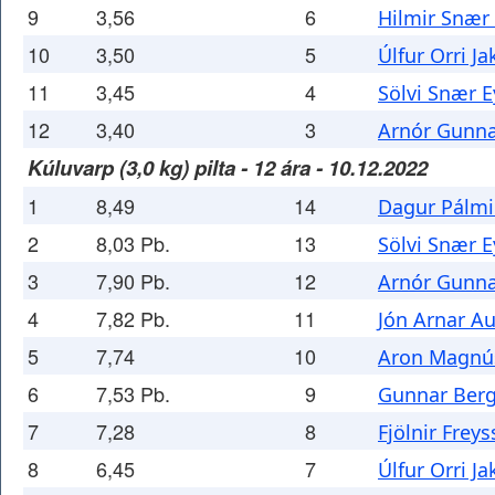
9
3,56
6
Hilmir Snær 
10
3,50
5
Úlfur Orri J
11
3,45
4
Sölvi Snær E
12
3,40
3
Arnór Gunna
Kúluvarp (3,0 kg) pilta - 12 ára - 10.12.2022
1
8,49
14
Dagur Pálmi
2
8,03 Pb.
13
Sölvi Snær E
3
7,90 Pb.
12
Arnór Gunna
4
7,82 Pb.
11
Jón Arnar A
5
7,74
10
Aron Magnú
6
7,53 Pb.
9
Gunnar Berg
7
7,28
8
Fjölnir Frey
8
6,45
7
Úlfur Orri J