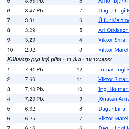
5
3,56 Pb.
8
Arnór Bjarki
6
3,47 Pb.
7
Dagur Logi 
7
3,31
6
Úlfur Marti
8
3,29
5
Ari Oddsson
9
3,20
4
Viktor Smári
10
2,92
3
Viktor Marel
Kúluvarp (2,0 kg) pilta - 11 ára - 10.12.2022
1
7,91 Pb.
12
Tómas Ingi
2
7,66
11
Viktor Smári
3
7,40 Pb.
10
Ingi Hólma
4
7,20 Pb.
9
Jónatan Arn
5
6,62
8
Dagur Einar
6
6,25
7
Viktor Marel
7
6,16
6
Dagur Logi 