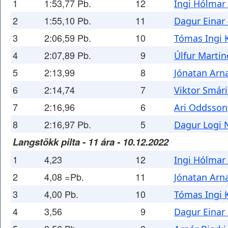
1
1:53,77 Pb.
12
Ingi Hólma
2
1:55,10 Pb.
11
Dagur Einar
3
2:06,59 Pb.
10
Tómas Ingi
4
2:07,89 Pb.
9
Úlfur Marti
5
2:13,99
8
Jónatan Arn
6
2:14,74
7
Viktor Smári
7
2:16,96
6
Ari Oddsson
8
2:16,97 Pb.
5
Dagur Logi 
Langstökk pilta - 11 ára - 10.12.2022
1
4,23
12
Ingi Hólma
2
4,08 =Pb.
11
Jónatan Arn
3
4,00 Pb.
10
Tómas Ingi
4
3,56
9
Dagur Einar