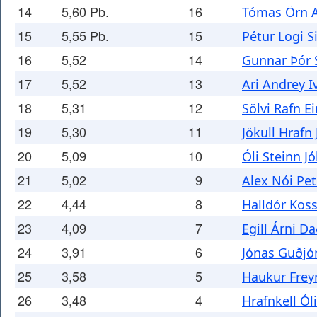
14
5,60 Pb.
16
Tómas Örn 
15
5,55 Pb.
15
Pétur Logi 
16
5,52
14
Gunnar Þór 
17
5,52
13
Ari Andrey 
18
5,31
12
Sölvi Rafn E
19
5,30
11
Jökull Hrafn
20
5,09
10
Óli Steinn 
21
5,02
9
Alex Nói Pe
22
4,44
8
Halldór Kos
23
4,09
7
Egill Árni D
24
3,91
6
Jónas Guðjó
25
3,58
5
Haukur Freyr
26
3,48
4
Hrafnkell Ól