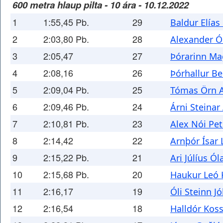
600 metra hlaup pilta - 10 ára - 10.12.2022
1
1:55,45 Pb.
29
Baldur Elías
2
2:03,80 Pb.
28
Alexander Ó
3
2:05,47
27
Þórarinn M
4
2:08,16
26
Þórhallur Be
5
2:09,04 Pb.
25
Tómas Örn 
6
2:09,46 Pb.
24
Árni Steinar
7
2:10,81 Pb.
23
Alex Nói Pe
8
2:14,42
22
Arnþór Ísar 
9
2:15,22 Pb.
21
Ari Júlíus Ó
10
2:15,68 Pb.
20
Haukur Leó 
11
2:16,17
19
Óli Steinn 
12
2:16,54
18
Halldór Kos