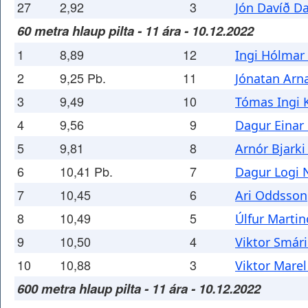
27
2,92
3
Jón Davíð D
60 metra hlaup pilta - 11 ára - 10.12.2022
1
8,89
12
Ingi Hólma
2
9,25 Pb.
11
Jónatan Arn
3
9,49
10
Tómas Ingi
4
9,56
9
Dagur Einar
5
9,81
8
Arnór Bjarki
6
10,41 Pb.
7
Dagur Logi 
7
10,45
6
Ari Oddsson
8
10,49
5
Úlfur Marti
9
10,50
4
Viktor Smári
10
10,88
3
Viktor Marel
600 metra hlaup pilta - 11 ára - 10.12.2022