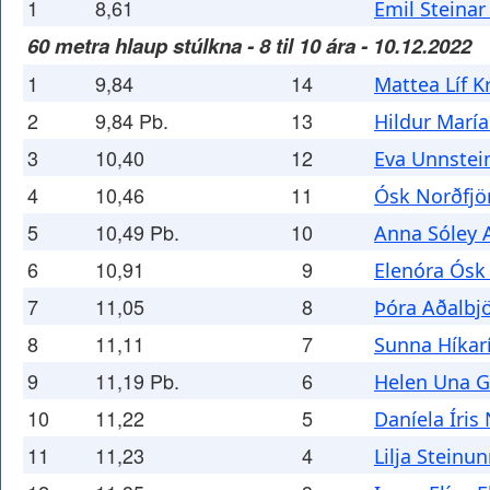
1
8,61
Emil Steinar
60 metra hlaup stúlkna - 8 til 10 ára - 10.12.2022
1
9,84
14
Mattea Líf Kr
2
9,84 Pb.
13
Hildur Marí
3
10,40
12
Eva Unnstei
4
10,46
11
Ósk Norðfjör
5
10,49 Pb.
10
Anna Sóley A
6
10,91
9
Elenóra Ósk 
7
11,05
8
Þóra Aðalbjö
8
11,11
7
Sunna Híkarí
9
11,19 Pb.
6
Helen Una G
10
11,22
5
Daníela Íris
11
11,23
4
Lilja Steinu