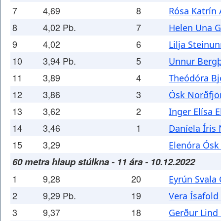
7
4,69
8
Rósa Katrín 
8
4,02 Pb.
7
Helen Una G
9
4,02
6
Lilja Steinu
10
3,94 Pb.
5
Unnur Bergþ
11
3,89
4
Theódóra Bj
12
3,86
3
Ósk Norðfjör
13
3,62
2
Inger Elísa E
14
3,46
1
Daníela Íris
15
3,29
Elenóra Ósk 
60 metra hlaup stúlkna - 11 ára - 10.12.2022
1
9,28
20
Eyrún Svala 
2
9,29 Pb.
19
Vera Ísafold
3
9,37
18
Gerður Lind