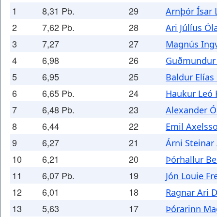
1
8,31 Pb.
29
Arnþór Ísar 
2
7,62 Pb.
28
Ari Júlíus Ó
3
7,27
27
Magnús Ingv
4
6,98
26
Guðmundur 
5
6,95
25
Baldur Elías
6
6,65 Pb.
24
Haukur Leó 
7
6,48 Pb.
23
Alexander Ó
8
6,44
22
Emil Axelss
9
6,27
21
Árni Steinar
10
6,21
20
Þórhallur Be
11
6,07 Pb.
19
Jón Louie F
12
6,01
18
Ragnar Ari 
13
5,63
17
Þórarinn M