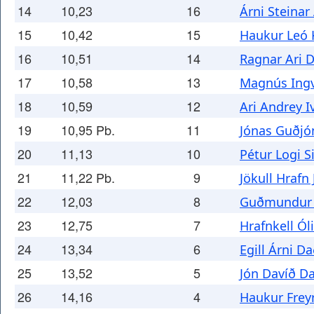
14
10,23
16
Árni Steinar
15
10,42
15
Haukur Leó 
16
10,51
14
Ragnar Ari 
17
10,58
13
Magnús Ingv
18
10,59
12
Ari Andrey 
19
10,95 Pb.
11
Jónas Guðjó
20
11,13
10
Pétur Logi 
21
11,22 Pb.
9
Jökull Hrafn
22
12,03
8
Guðmundur 
23
12,75
7
Hrafnkell Ól
24
13,34
6
Egill Árni D
25
13,52
5
Jón Davíð D
26
14,16
4
Haukur Freyr