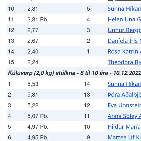
10
2,81
5
Sunna Híkarí
11
2,81 Pb.
4
Helen Una G
12
2,77
3
Unnur Bergþ
13
2,67
2
Daníela Íris
14
2,40
1
Rósa Katrín 
15
2,24
Theódóra Bj
Kúluvarp (2,0 kg) stúlkna - 8 til 10 ára - 10.12.202
1
5,53
14
Sunna Híkarí
2
5,31
13
Þóra Aðalbjö
3
5,22
12
Eva Unnstei
4
5,07 Pb.
11
Anna Sóley A
5
4,97 Pb.
10
Hildur Marí
6
4,95 Pb.
9
Mattea Líf Kr