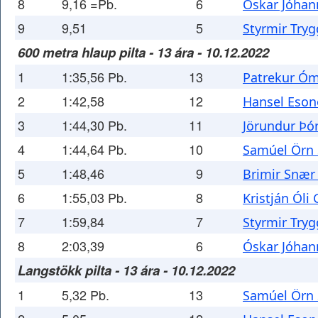
8
9,16 =Pb.
6
Óskar Jóhan
9
9,51
5
Styrmir Try
600 metra hlaup pilta - 13 ára - 10.12.2022
1
1:35,56 Pb.
13
Patrekur Óm
2
1:42,58
12
Hansel Eso
3
1:44,30 Pb.
11
Jörundur Þó
4
1:44,64 Pb.
10
Samúel Örn 
5
1:48,46
9
Brimir Snær
6
1:55,03 Pb.
8
Kristján Óli
7
1:59,84
7
Styrmir Try
8
2:03,39
6
Óskar Jóhan
Langstökk pilta - 13 ára - 10.12.2022
1
5,32 Pb.
13
Samúel Örn 