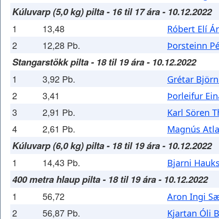
Kúluvarp (5,0 kg) pilta - 16 til 17 ára - 10.12.2022
1
13,48
Róbert Elí Á
2
12,28 Pb.
Þorsteinn P
Stangarstökk pilta - 18 til 19 ára - 10.12.2022
1
3,92 Pb.
Grétar Björ
2
3,41
Þorleifur Ei
3
2,91 Pb.
Karl Sören 
4
2,61 Pb.
Magnús Atl
Kúluvarp (6,0 kg) pilta - 18 til 19 ára - 10.12.2022
1
14,43 Pb.
Bjarni Hauk
400 metra hlaup pilta - 18 til 19 ára - 10.12.2022
1
56,72
Aron Ingi S
2
56,87 Pb.
Kjartan Óli 