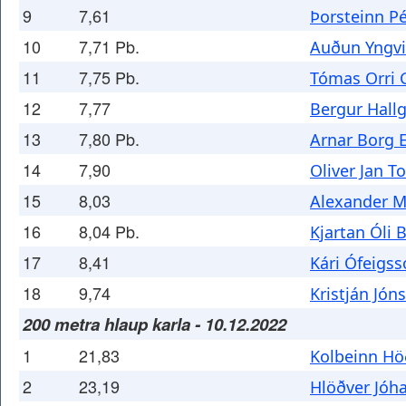
9
7,61
Þorsteinn P
10
7,71 Pb.
Auðun Yngvi
11
7,75 Pb.
Tómas Orri 
12
7,77
Bergur Hall
13
7,80 Pb.
Arnar Borg 
14
7,90
Oliver Jan T
15
8,03
Alexander M
16
8,04 Pb.
Kjartan Óli 
17
8,41
Kári Ófeigs
18
9,74
Kristján Jón
200 metra hlaup karla - 10.12.2022
1
21,83
Kolbeinn H
2
23,19
Hlöðver Jóh