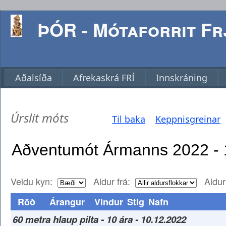
ÞÓR - Mótaforrit Frj
Aðalsíða
Afrekaskrá FRÍ
Innskráning
Úrslit móts
Til baka
Keppnisgreinar
Veldu kyn:
Aldur frá:
Aldur 
Röð
Árangur
Vindur
Stig
Nafn
60 metra hlaup pilta - 10 ára - 10.12.2022