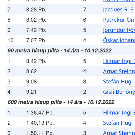
7
8,28 Pb.
7
Jacques R. S
8
8,02 Pb.
6
Patrekur Óm
9
7,42 Pb.
5
Jörundur Þó
10
7,07 Pb.
4
Óskar Jóhan
60 metra hlaup pilta - 14 ára - 10.12.2022
1
8,42 Pb.
5
Hilmar Ingi
2
8,62
4
Arnar Stein
3
9,08
3
Stefán Hugi
4
9,21
2
Gísli Benón
600 metra hlaup pilta - 14 ára - 10.12.2022
1
1:36,47 Pb.
5
Hilmar Ingi
2
1:40,13 Pb.
4
Stefán Hugi
3
1:50,11 Pb.
3
Arnar Stein