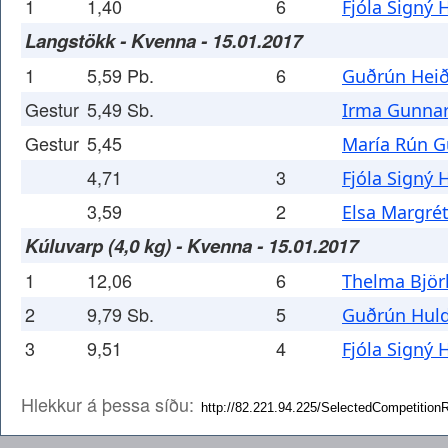
1
1,40
6
Fjóla Signý 
Langstökk - Kvenna - 15.01.2017
1
5,59 Pb.
6
Guðrún Heið
Gestur
5,49 Sb.
Irma Gunnar
Gestur
5,45
María Rún G
4,71
3
Fjóla Signý 
3,59
2
Elsa Margrét
Kúluvarp (4,0 kg) - Kvenna - 15.01.2017
1
12,06
6
Thelma Björk
2
9,79 Sb.
5
Guðrún Huld
3
9,51
4
Fjóla Signý 
Hlekkur á þessa síðu: