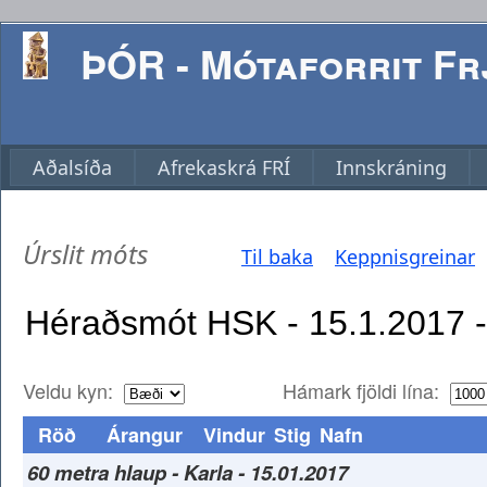
ÞÓR - Mótaforrit Frj
Aðalsíða
Afrekaskrá FRÍ
Innskráning
Úrslit móts
Til baka
Keppnisgreinar
Veldu kyn:
Hámark fjöldi lína:
Röð
Árangur
Vindur
Stig
Nafn
60 metra hlaup - Karla - 15.01.2017