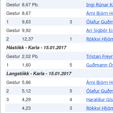
Gestur
8,67 Pb.
Ingi Rúnar K
Gestur
8,67
Árni Björn 
1
9,63
3
Ólafur Guð
Gestur
9,92
Ari Sigþór E
2
12,37
1
Rökkvi Hljó
Hástökk - Karla - 15.01.2017
Gestur
2,02 Pb.
Tristan Frey
1
1,60
5
Guðmann Ós
Langstökk - Karla - 15.01.2017
Gestur
5,86
Árni Björn 
2
5,12
5
Ólafur Guð
3
4,29
4
Haraldur Gís
4,23
3
Rökkvi Hljó