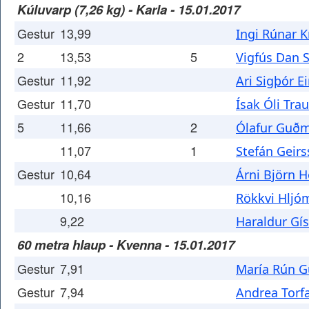
Kúluvarp (7,26 kg) - Karla - 15.01.2017
Gestur
13,99
Ingi Rúnar K
2
13,53
5
Vigfús Dan 
Gestur
11,92
Ari Sigþór E
Gestur
11,70
Ísak Óli Tra
5
11,66
2
Ólafur Guð
11,07
1
Stefán Geir
Gestur
10,64
Árni Björn 
10,16
Rökkvi Hljó
9,22
Haraldur Gís
60 metra hlaup - Kvenna - 15.01.2017
Gestur
7,91
María Rún G
Gestur
7,94
Andrea Torfa