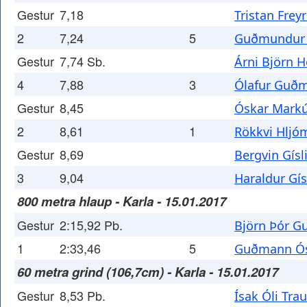
Gestur
7,18
Tristan Frey
2
7,24
5
Guðmundur 
Gestur
7,74 Sb.
Árni Björn 
4
7,88
3
Ólafur Guð
Gestur
8,45
Óskar Markú
2
8,61
1
Rökkvi Hljó
Gestur
8,69
Bergvin Gís
3
9,04
Haraldur Gís
800 metra hlaup - Karla - 15.01.2017
Gestur
2:15,92 Pb.
Björn Þór G
1
2:33,46
5
Guðmann Ós
60 metra grind (106,7cm) - Karla - 15.01.2017
Gestur
8,53 Pb.
Ísak Óli Tra