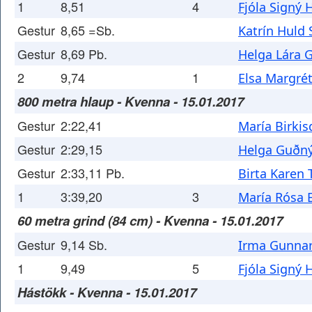
1
8,51
4
Fjóla Signý 
Gestur
8,65 =Sb.
Katrín Huld
Gestur
8,69 Pb.
Helga Lára G
2
9,74
1
Elsa Margrét
800 metra hlaup - Kvenna - 15.01.2017
Gestur
2:22,41
María Birkis
Gestur
2:29,15
Helga Guðný 
Gestur
2:33,11 Pb.
Birta Karen 
1
3:39,20
3
María Rósa E
60 metra grind (84 cm) - Kvenna - 15.01.2017
Gestur
9,14 Sb.
Irma Gunnar
1
9,49
5
Fjóla Signý 
Hástökk - Kvenna - 15.01.2017