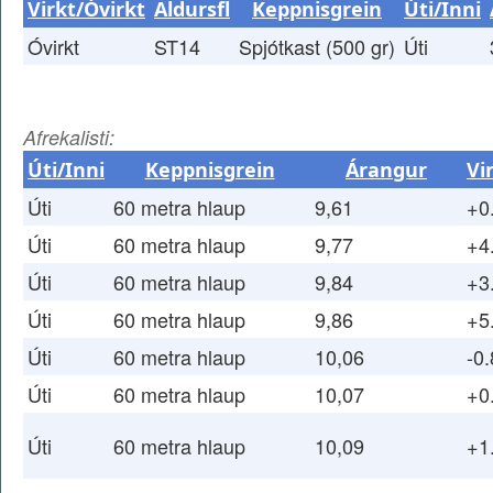
Virkt/Óvirkt
Aldursfl
Keppnisgrein
Úti/Inni
Óvirkt
ST14
Spjótkast (500 gr)
Úti
Afrekalisti:
Úti/Inni
Keppnisgrein
Árangur
Vi
Úti
60 metra hlaup
9,61
+0
Úti
60 metra hlaup
9,77
+4
Úti
60 metra hlaup
9,84
+3
Úti
60 metra hlaup
9,86
+5
Úti
60 metra hlaup
10,06
-0.
Úti
60 metra hlaup
10,07
+0
Úti
60 metra hlaup
10,09
+1