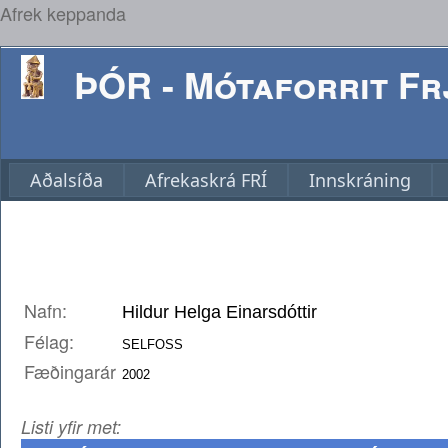
Afrek keppanda
ÞÓR - Mótaforrit Frj
Aðalsíða
Afrekaskrá FRÍ
Innskráning
Nafn:
Félag:
Fæðingarár
Listi yfir met: