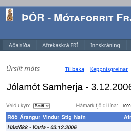
ÞÓR - Mótaforrit Frj
Aðalsíða
Afrekaskrá FRÍ
Innskráning
Úrslit móts
Til baka
Keppnisgreinar
Veldu kyn:
Hámark fjöldi lína:
Röð
Árangur
Vindur
Stig
Nafn
Af
Hástökk - Karla - 03.12.2006