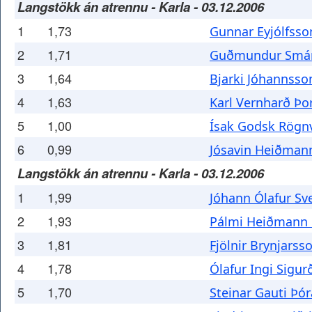
Langstökk án atrennu - Karla - 03.12.2006
1
1,73
Gunnar Eyjólfsso
2
1,71
Guðmundur Smár
3
1,64
Bjarki Jóhannsso
4
1,63
Karl Vernharð Þor
5
1,00
Ísak Godsk Rögn
6
0,99
Jósavin Heiðman
Langstökk án atrennu - Karla - 03.12.2006
1
1,99
Jóhann Ólafur Sv
2
1,93
Pálmi Heiðmann 
3
1,81
Fjölnir Brynjarss
4
1,78
Ólafur Ingi Sigu
5
1,70
Steinar Gauti Þó