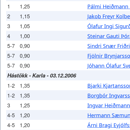
1
1,25
Pálmi Heiðmann 
2
1,15
Jakob Freyr Kolb
3
1,05
Ólafur Ingi Sigu
4
1,00
Steinar Gauti Þó
5-7
0,90
Sindri Snær Friðr
5-7
0,90
Fjölnir Brynjarss
5-7
0,90
Jóhann Ólafur Sv
Hástökk - Karla - 03.12.2006
1-2
1,35
Bjarki Kjartansso
1-2
1,35
Borgþór Ingvars
3
1,25
Ingvar Heiðmann
4-5
1,20
Hermann Sæmun
4-5
1,20
Árni Bragi Eyjólf