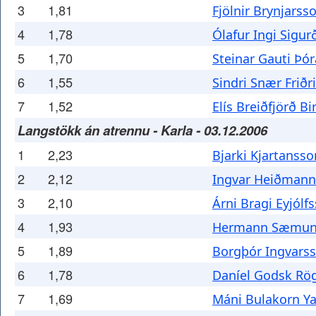
3
1,81
Fjölnir Brynjarss
4
1,78
Ólafur Ingi Sigu
5
1,70
Steinar Gauti Þó
6
1,55
Sindri Snær Friðr
7
1,52
Elís Breiðfjörð B
Langstökk án atrennu - Karla - 03.12.2006
1
2,23
Bjarki Kjartansso
2
2,12
Ingvar Heiðmann
3
2,10
Árni Bragi Eyjólf
4
1,93
Hermann Sæmun
5
1,89
Borgþór Ingvars
6
1,78
Daníel Godsk Rö
7
1,69
Máni Bulakorn Y