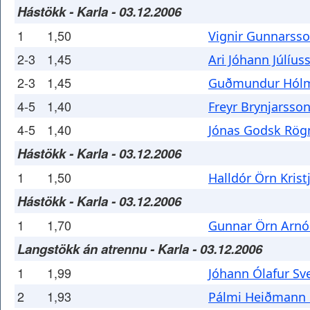
Hástökk - Karla - 03.12.2006
1
1,50
Vignir Gunnarss
2-3
1,45
Ari Jóhann Júlíus
2-3
1,45
Guðmundur Hólm
4-5
1,40
Freyr Brynjarsso
4-5
1,40
Jónas Godsk Rög
Hástökk - Karla - 03.12.2006
1
1,50
Halldór Örn Kris
Hástökk - Karla - 03.12.2006
1
1,70
Gunnar Örn Arnó
Langstökk án atrennu - Karla - 03.12.2006
1
1,99
Jóhann Ólafur Sv
2
1,93
Pálmi Heiðmann 