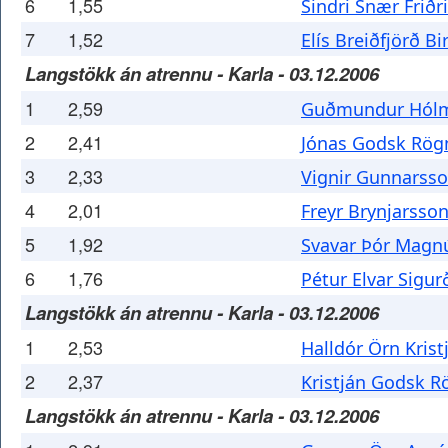
6
1,55
Sindri Snær Friðr
7
1,52
Elís Breiðfjörð B
Langstökk án atrennu - Karla - 03.12.2006
1
2,59
Guðmundur Hólm
2
2,41
Jónas Godsk Rög
3
2,33
Vignir Gunnarss
4
2,01
Freyr Brynjarsso
5
1,92
Svavar Þór Magn
6
1,76
Pétur Elvar Sigu
Langstökk án atrennu - Karla - 03.12.2006
1
2,53
Halldór Örn Kris
2
2,37
Kristján Godsk R
Langstökk án atrennu - Karla - 03.12.2006