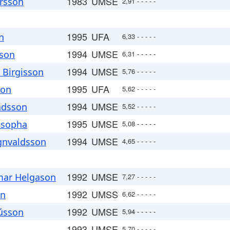
1983
UMSE
rsson
2,91 - - - - -
1995
UFA
n
6,33 - - - - -
1994
UMSE
sson
6,31 - - - - -
1994
UMSE
 Birgisson
5,76 - - - - -
1995
UFA
son
5,62 - - - - -
1994
UMSE
dsson
5,52 - - - - -
1995
UMSE
asopha
5,08 - - - - -
1994
UMSE
gnvaldsson
4,65 - - - - -
1992
UMSE
ar Helgason
7,27 - - - - -
1992
UMSS
on
6,62 - - - - -
1992
UMSE
ússon
5,94 - - - - -
1993
UMSE
n
5,70 - - - - -