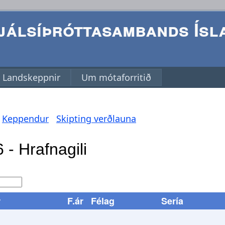
álsíþróttasambands Ísl
Landskeppnir
Um mótaforritið
Keppendur
Skipting verðlauna
r
F.ár
Félag
Sería