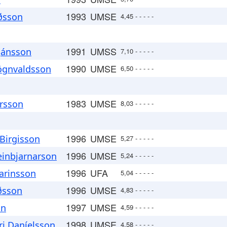
1993
UMSE
rðsson
4,45 - - - - -
1991
UMSS
tjánsson
7,10 - - - - -
1990
UMSE
ögnvaldsson
6,50 - - - - -
1983
UMSE
rsson
8,03 - - - - -
1996
UMSE
Birgisson
5,27 - - - - -
1996
UMSE
einbjarnarson
5,24 - - - - -
1996
UFA
rarinsson
5,04 - - - - -
1996
UMSE
rðsson
4,83 - - - - -
1997
UMSE
on
4,59 - - - - -
1998
UMSE
i Daníelsson
4,58 - - - - -