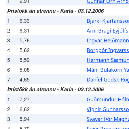
1
2,91
Gunnar Örn Arnó
Þrístökk án atrennu - Karla - 03.12.2006
1
6,33
Bjarki Kjartansso
2
6,31
Árni Bragi Eyjólf
3
5,76
Ingvar Heiðmann
4
5,62
Borgþór Ingvars
5
5,52
Hermann Sæmun
6
5,08
Máni Bulakorn Y
7
4,65
Daníel Godsk Rö
Þrístökk án atrennu - Karla - 03.12.2006
1
7,27
Guðmundur Hólm
2
6,62
Vignir Gunnarss
3
5,94
Svavar Þór Magn
4
5,70
Freyr Brynjarsso