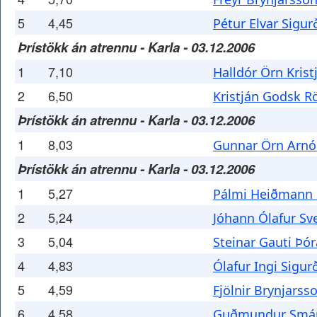
5
4,45
Pétur Elvar Sigu
Þrístökk án atrennu - Karla - 03.12.2006
1
7,10
Halldór Örn Kris
2
6,50
Kristján Godsk R
Þrístökk án atrennu - Karla - 03.12.2006
1
8,03
Gunnar Örn Arnó
Þrístökk án atrennu - Karla - 03.12.2006
1
5,27
Pálmi Heiðmann 
2
5,24
Jóhann Ólafur Sv
3
5,04
Steinar Gauti Þó
4
4,83
Ólafur Ingi Sigu
5
4,59
Fjölnir Brynjarss
6
4,58
Guðmundur Smár