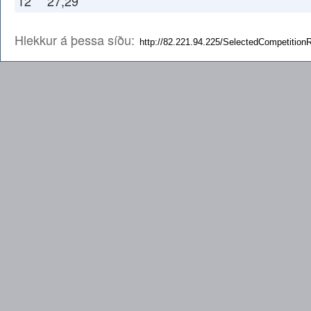
12
27,29
Hlekkur á þessa síðu: