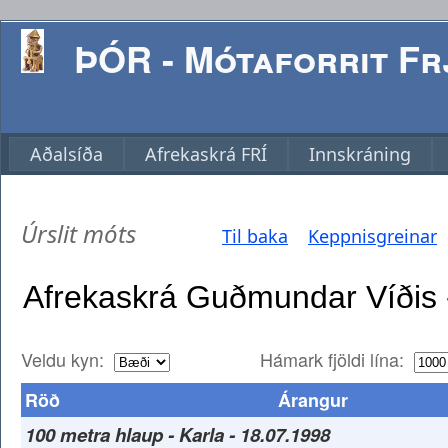
ÞÓR - Mótaforrit Frj
Aðalsíða
Afrekaskrá FRÍ
Innskráning
Úrslit móts
Til baka
Keppnisgreinar
Veldu kyn:
Hámark fjöldi lína:
Röð
Árangur
100 metra hlaup - Karla - 18.07.1998