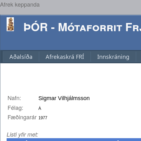
Afrek keppanda
ÞÓR - Mótaforrit Frj
Aðalsíða
Afrekaskrá FRÍ
Innskráning
Nafn:
Félag:
Fæðingarár
Listi yfir met: