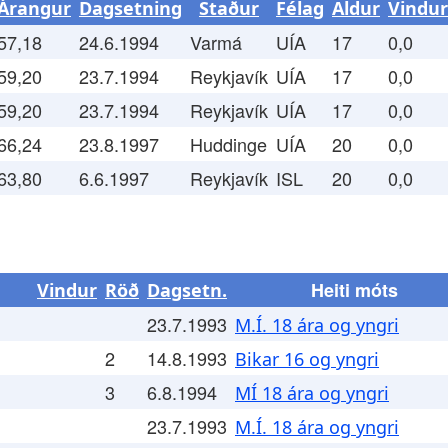
Árangur
Dagsetning
Staður
Félag
Aldur
Vindur
57,18
24.6.1994
Varmá
UÍA
17
0,0
59,20
23.7.1994
Reykjavík
UÍA
17
0,0
59,20
23.7.1994
Reykjavík
UÍA
17
0,0
66,24
23.8.1997
Huddinge
UÍA
20
0,0
63,80
6.6.1997
Reykjavík
ISL
20
0,0
Heiti móts
Vindur
Röð
Dagsetn.
23.7.1993
M.Í. 18 ára og yngri
2
14.8.1993
Bikar 16 og yngri
3
6.8.1994
MÍ 18 ára og yngri
23.7.1993
M.Í. 18 ára og yngri