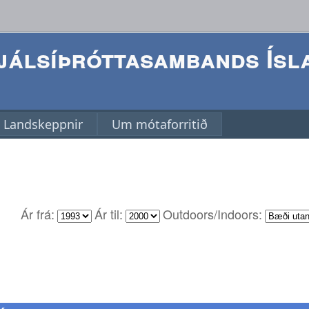
álsíþróttasambands Ísl
Landskeppnir
Um mótaforritið
Ár frá:
Ár til:
Outdoors/Indoors: