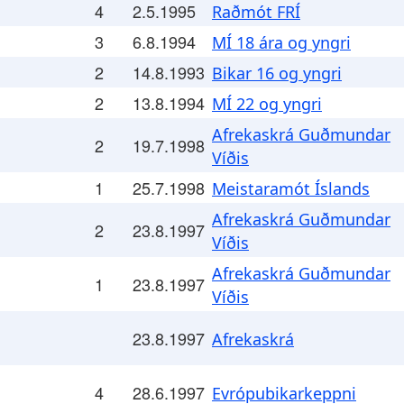
4
2.5.1995
Raðmót FRÍ
3
6.8.1994
MÍ 18 ára og yngri
2
14.8.1993
Bikar 16 og yngri
2
13.8.1994
MÍ 22 og yngri
Afrekaskrá Guðmundar
2
19.7.1998
Víðis
1
25.7.1998
Meistaramót Íslands
Afrekaskrá Guðmundar
2
23.8.1997
Víðis
Afrekaskrá Guðmundar
1
23.8.1997
Víðis
23.8.1997
Afrekaskrá
4
28.6.1997
Evrópubikarkeppni