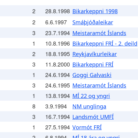
2
28.8.1998
Bikarkeppni 1998
2
6.6.1997
Smáþjóðaleikar
3
23.7.1994
Meistaramót Íslands
1
10.8.1996
Bikarkeppni FRÍ - 2. deild
2
18.8.1995
Reykjavíkurleikar
3
11.8.2000
Bikarkeppni FRÍ
1
24.6.1994
Goggi Galvaski
3
24.6.1995
Meistaramót Íslands
1
13.8.1994
MÍ 22 og yngri
8
3.9.1994
NM unglinga
3
16.7.1994
Landsmót UMFÍ
1
27.5.1994
Vormót FRÍ
2
6.8.1994
MÍ 18 ára og yngri