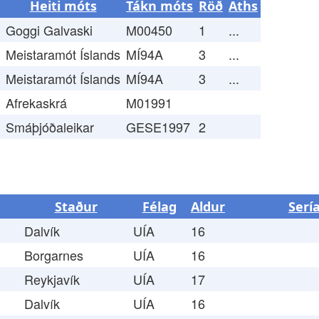
Heiti móts
Tákn móts
Röð
Aths
Goggi Galvaski
M00450
1
...
Meistaramót Íslands
MÍ94A
3
...
Meistaramót Íslands
MÍ94A
3
...
Afrekaskrá
M01991
Smáþjóðaleikar
GESE1997
2
Staður
Félag
Aldur
Serí
Dalvík
UÍA
16
Borgarnes
UÍA
16
Reykjavík
UÍA
17
Dalvík
UÍA
16