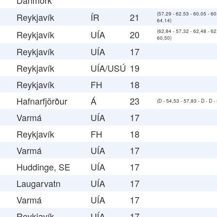
Danmörk
(57.29 - 62.53 - 60.05 - 60
Reykjavík
ÍR
21
64.14)
(62,84 - 57,32 - 62,48 - 62
Reykjavík
UÍA
20
60,50)
Reykjavík
UÍA
17
Reykjavík
UÍA/USÚ
19
Reykjavík
FH
18
Hafnarfjörður
Á
23
(D - 54,53 - 57,83 - D - D -
Varmá
UÍA
17
Reykjavík
FH
18
Varmá
UÍA
17
Huddinge, SE
UÍA
17
Laugarvatn
UÍA
17
Varmá
UÍA
17
Reykjavík
UÍA
17