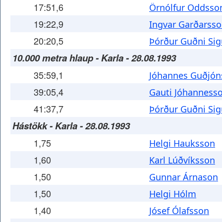
17:51,6
Örnólfur Oddsso
19:22,9
Ingvar Garðarss
20:20,5
Þórður Guðni Sig
10.000 metra hlaup - Karla - 28.08.1993
35:59,1
Jóhannes Guðjón
39:05,4
Gauti Jóhanness
41:37,7
Þórður Guðni Sig
Hástökk - Karla - 28.08.1993
1,75
Helgi Hauksson
1,60
Karl Lúðvíksson
1,50
Gunnar Árnason
1,50
Helgi Hólm
1,40
Jósef Ólafsson