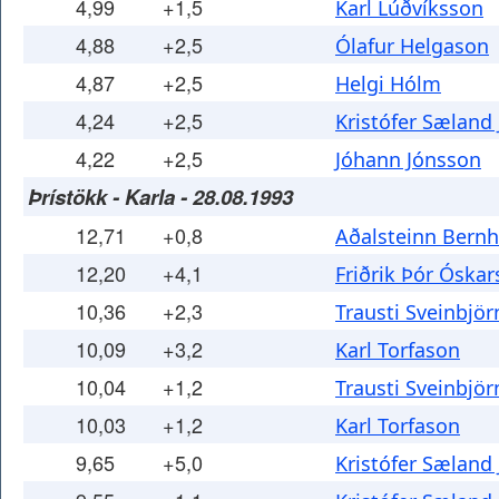
4,99
+1,5
Karl Lúðvíksson
4,88
+2,5
Ólafur Helgason
4,87
+2,5
Helgi Hólm
4,24
+2,5
Kristófer Sæland
4,22
+2,5
Jóhann Jónsson
Þrístökk - Karla - 28.08.1993
12,71
+0,8
Aðalsteinn Bern
12,20
+4,1
Friðrik Þór Óska
10,36
+2,3
Trausti Sveinbjö
10,09
+3,2
Karl Torfason
10,04
+1,2
Trausti Sveinbjö
10,03
+1,2
Karl Torfason
9,65
+5,0
Kristófer Sæland