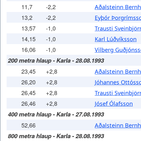
11,7
-2,2
Aðalsteinn Bern
13,2
-2,2
Eyþór Þorgrímss
13,57
-1,0
Trausti Sveinbjö
14,15
-1,0
Karl Lúðvíksson
16,06
-1,0
Vilberg Guðjóns
200 metra hlaup - Karla - 28.08.1993
23,45
+2,8
Aðalsteinn Bern
26,20
+2,8
Jóhannes Ottóss
26,45
+2,8
Trausti Sveinbjö
26,46
+2,8
Jósef Ólafsson
400 metra hlaup - Karla - 27.08.1993
52,66
Aðalsteinn Bern
800 metra hlaup - Karla - 28.08.1993