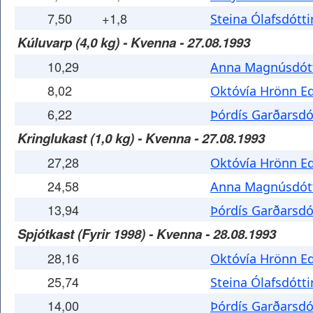
7,50
+1,8
Steina Ólafsdótti
Kúluvarp (4,0 kg) - Kvenna - 27.08.1993
10,29
Anna Magnúsdótt
8,02
Októvía Hrönn Ed
6,22
Þórdís Garðarsdó
Kringlukast (1,0 kg) - Kvenna - 27.08.1993
27,28
Októvía Hrönn Ed
24,58
Anna Magnúsdótt
13,94
Þórdís Garðarsdó
Spjótkast (Fyrir 1998) - Kvenna - 28.08.1993
28,16
Októvía Hrönn Ed
25,74
Steina Ólafsdótti
14,00
Þórdís Garðarsdó