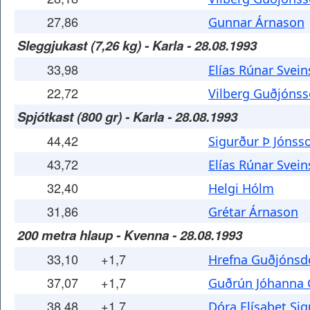
27,86
Gunnar Árnason
Sleggjukast (7,26 kg) - Karla - 28.08.1993
33,98
Elías Rúnar Svei
22,72
Vilberg Guðjóns
Spjótkast (800 gr) - Karla - 28.08.1993
44,42
Sigurður Þ Jónss
43,72
Elías Rúnar Svei
32,40
Helgi Hólm
31,86
Grétar Árnason
200 metra hlaup - Kvenna - 28.08.1993
33,10
+1,7
Hrefna Guðjónsdó
37,07
+1,7
Guðrún Jóhanna
38,48
+1,7
Dóra Elísabet Sig