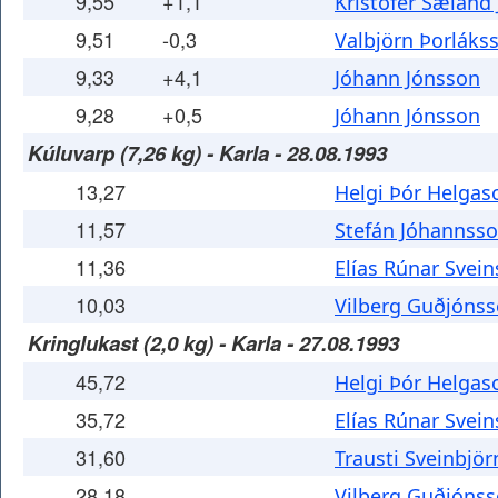
9,55
+1,1
Kristófer Sæland
9,51
-0,3
Valbjörn Þorláks
9,33
+4,1
Jóhann Jónsson
9,28
+0,5
Jóhann Jónsson
Kúluvarp (7,26 kg) - Karla - 28.08.1993
13,27
Helgi Þór Helgas
11,57
Stefán Jóhannss
11,36
Elías Rúnar Svei
10,03
Vilberg Guðjóns
Kringlukast (2,0 kg) - Karla - 27.08.1993
45,72
Helgi Þór Helgas
35,72
Elías Rúnar Svei
31,60
Trausti Sveinbjö
28,18
Vilberg Guðjóns