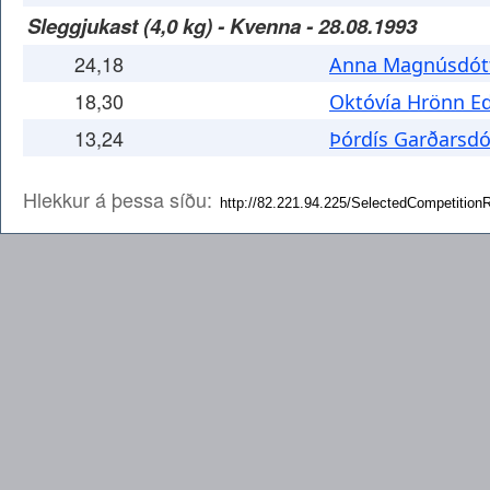
Sleggjukast (4,0 kg) - Kvenna - 28.08.1993
24,18
Anna Magnúsdótt
18,30
Októvía Hrönn Ed
13,24
Þórdís Garðarsdó
Hlekkur á þessa síðu: