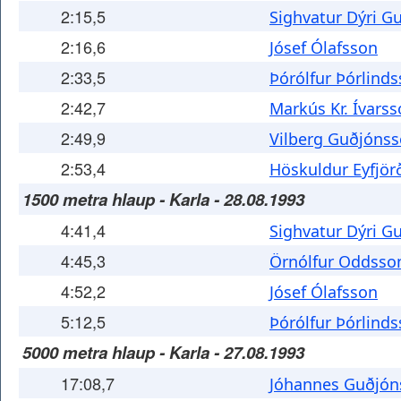
2:15,5
Sighvatur Dýri 
2:16,6
Jósef Ólafsson
2:33,5
Þórólfur Þórlind
2:42,7
Markús Kr. Ívars
2:49,9
Vilberg Guðjóns
2:53,4
Höskuldur Eyfjö
1500 metra hlaup - Karla - 28.08.1993
4:41,4
Sighvatur Dýri 
4:45,3
Örnólfur Oddsso
4:52,2
Jósef Ólafsson
5:12,5
Þórólfur Þórlind
5000 metra hlaup - Karla - 27.08.1993
17:08,7
Jóhannes Guðjón