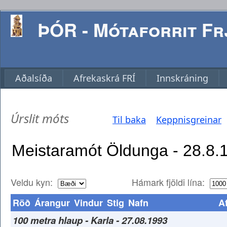
ÞÓR - Mótaforrit Frj
Aðalsíða
Afrekaskrá FRÍ
Innskráning
Úrslit móts
Til baka
Keppnisgreinar
Veldu kyn:
Hámark fjöldi lína:
Röð
Árangur
Vindur
Stig
Nafn
Af
100 metra hlaup - Karla - 27.08.1993