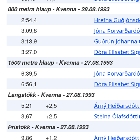
800 metra hlaup - Kvenna - 28.08.1993
2:54,4
Hrefna Guðjónsdó
3:09,8
Jóna Þorvarðardó
3:13,9
Guðrún Jóhanna
3:27,0
Dóra Elísabet Sig
1500 metra hlaup - Kvenna - 27.08.1993
6:39,5
Jóna Þorvarðardó
6:56,1
Dóra Elísabet Sig
Langstökk - Kvenna - 27.08.1993
5,21
+2,5
Árný Heiðarsdótt
3,67
+2,5
Steina Ólafsdótti
Þrístökk - Kvenna - 27.08.1993
9,86
+1,2
Árný Heiðarsdótt