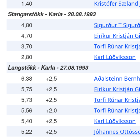
1,40
Kristófer Sæland
Stangarstökk - Karla - 28.08.1993
4,80
Sigurður T Sigur
4,70
Eiríkur Kristján 
3,70
Torfi Rúnar Krist
2,80
Karl Lúðvíksson
Langstökk - Karla - 27.08.1993
6,38
+2,5
Aðalsteinn Bern
5,75
+2,5
Eiríkur Kristján 
5,73
+2,5
Torfi Rúnar Krist
5,56
+2,0
Torfi Rúnar Krist
5,40
+2,5
Karl Lúðvíksson
5,22
+2,5
Jóhannes Ottóss