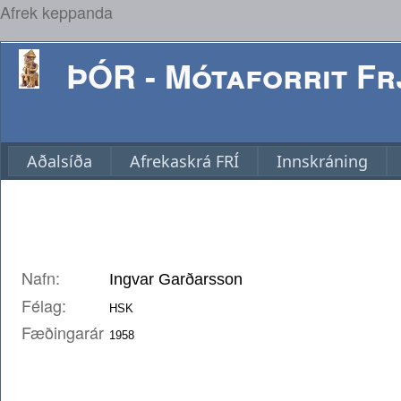
Afrek keppanda
ÞÓR - Mótaforrit Frj
Aðalsíða
Afrekaskrá FRÍ
Innskráning
Nafn:
Félag:
Fæðingarár