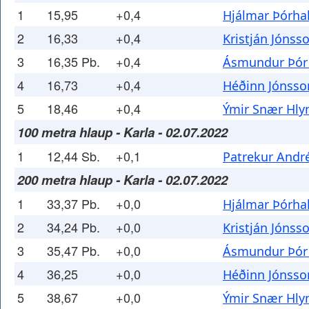
1
15,95
+0,4
Hjálmar Þórha
2
16,33
+0,4
Kristján Jónss
3
16,35 Pb.
+0,4
Ásmundur Þór
4
16,73
+0,4
Héðinn Jónsso
5
18,46
+0,4
Ýmir Snær Hly
100 metra hlaup - Karla - 02.07.2022
1
12,44 Sb.
+0,1
Patrekur Andr
200 metra hlaup - Karla - 02.07.2022
1
33,37 Pb.
+0,0
Hjálmar Þórha
2
34,24 Pb.
+0,0
Kristján Jónss
3
35,47 Pb.
+0,0
Ásmundur Þór
4
36,25
+0,0
Héðinn Jónsso
5
38,67
+0,0
Ýmir Snær Hly