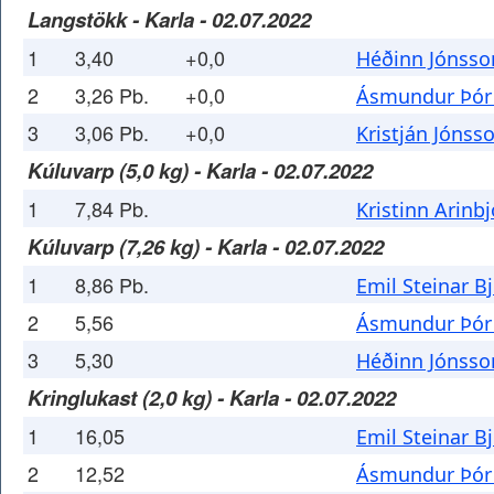
Langstökk - Karla - 02.07.2022
1
3,40
+0,0
Héðinn Jónsso
2
3,26 Pb.
+0,0
Ásmundur Þór
3
3,06 Pb.
+0,0
Kristján Jónss
Kúluvarp (5,0 kg) - Karla - 02.07.2022
1
7,84 Pb.
Kristinn Arin
Kúluvarp (7,26 kg) - Karla - 02.07.2022
1
8,86 Pb.
Emil Steinar B
2
5,56
Ásmundur Þór
3
5,30
Héðinn Jónsso
Kringlukast (2,0 kg) - Karla - 02.07.2022
1
16,05
Emil Steinar B
2
12,52
Ásmundur Þór