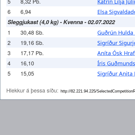
5
8,32 Pb.
Katrín Lilja Júl
6
6,94
Elsa Sigvaldadó
Sleggjukast (4,0 kg) - Kvenna - 02.07.2022
1
30,48 Sb.
Guðrún Hulda 
2
19,16 Sb.
Sigríður Sigurj
3
17,17 Pb.
Aníta Ósk Hraf
4
16,10
Íris Guðmunds
5
15,05
Sigríður Anita
Hlekkur á þessa síðu: