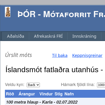
ÞÓR - Mótaforrit Frj
Aðalsíða
Afrekaskrá FRÍ
Innskráning
Úrslit móts
Til baka
Keppnisgreinar
Veldu kyn:
Hámark fjöldi lína:
Röð
Árangur
Vindur
Stig
Nafn
100 metra hlaup - Karla - 02.07.2022