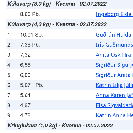
Kúluvarp (3,0 kg) - Kvenna - 02.07.2022
1
8,66 Pb.
Ingeborg Eide 
Kúluvarp (4,0 kg) - Kvenna - 02.07.2022
1
10,01 Sb.
Guðrún Hulda 
2
7,38 Pb.
Íris Guðmunds
3
7,32
Aníta Ósk Hraf
4
6,55
Sigríður Sigurj
5
6,00
Sigríður Anita
6
5,67 =Pb.
Katrín Lilja Júl
7
5,64
Anna Karen Jaf
8
4,97
Elsa Sigvaldadó
9
4,78
Katrín Anna He
Kringlukast (1,0 kg) - Kvenna - 02.07.2022