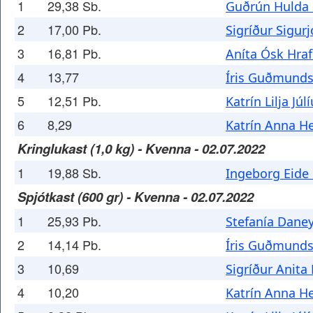
1
29,38 Sb.
Guðrún Hulda 
2
17,00 Pb.
Sigríður Sigurj
3
16,81 Pb.
Aníta Ósk Hraf
4
13,77
Íris Guðmunds
5
12,51 Pb.
Katrín Lilja Júl
6
8,29
Katrín Anna He
Kringlukast (1,0 kg) - Kvenna - 02.07.2022
1
19,88 Sb.
Ingeborg Eide 
Spjótkast (600 gr) - Kvenna - 02.07.2022
1
25,93 Pb.
Stefanía Dane
2
14,14 Pb.
Íris Guðmunds
3
10,69
Sigríður Anita
4
10,20
Katrín Anna He