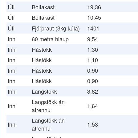
Úti
Boltakast
19,36
Úti
Boltakast
10,45
Úti
Fjórþraut (3kg kúla)
1401
Inni
60 metra hlaup
9,54
Inni
Hástökk
1,30
Inni
Hástökk
1,10
Inni
Hástökk
0,90
Inni
Hástökk
0,90
Inni
Langstökk
3,82
Langstökk án
Inni
1,64
atrennu
Langstökk án
Inni
1,53
atrennu