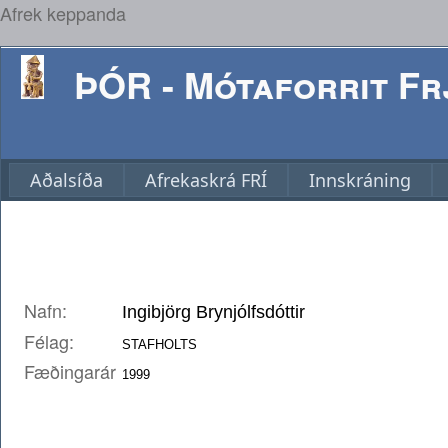
Afrek keppanda
ÞÓR - Mótaforrit Frj
Aðalsíða
Afrekaskrá FRÍ
Innskráning
Nafn:
Félag:
Fæðingarár