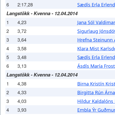
6
2:17,28
Sædís Erla Erlend
Langstökk - Kvenna - 12.04.2014
1
4,23
Jana Sól Valdimar
2
3,72
Sigurlaug Jónsdót
3
3,64
Hrefna Steinunn 
4
3,58
Klara Mist Karlsd
5
3,48
Sædís Erla Erlend
6
3,13
Ásdís María Frost
Langstökk - Kvenna - 12.04.2014
1
4,38
Birna Kristín Kris
2
4,33
Birgitta Rún Árna
3
4,03
Hildur Kaldalóns 
4
3,93
Embla Ýr Guðmun