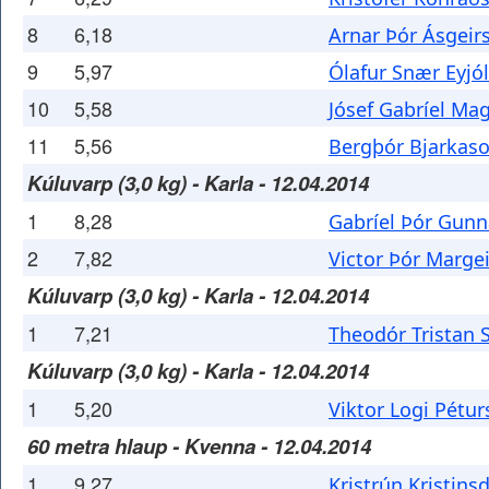
8
6,18
Arnar Þór Ásgeir
9
5,97
Ólafur Snær Eyjó
10
5,58
Jósef Gabríel Ma
11
5,56
Bergþór Bjarkas
Kúluvarp (3,0 kg) - Karla - 12.04.2014
1
8,28
Gabríel Þór Gun
2
7,82
Victor Þór Marge
Kúluvarp (3,0 kg) - Karla - 12.04.2014
1
7,21
Theodór Tristan 
Kúluvarp (3,0 kg) - Karla - 12.04.2014
1
5,20
Viktor Logi Pétu
60 metra hlaup - Kvenna - 12.04.2014
1
9,27
Kristrún Kristinsd