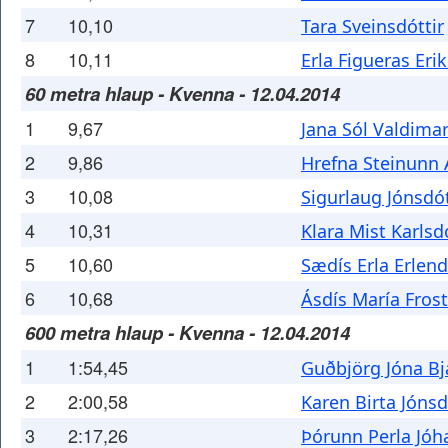
7
10,10
Tara Sveinsdóttir
8
10,11
Erla Figueras Erik
60 metra hlaup - Kvenna - 12.04.2014
1
9,67
Jana Sól Valdimar
2
9,86
Hrefna Steinunn 
3
10,08
Sigurlaug Jónsdót
4
10,31
Klara Mist Karlsd
5
10,60
Sædís Erla Erlend
6
10,68
Ásdís María Frost
600 metra hlaup - Kvenna - 12.04.2014
1
1:54,45
Guðbjörg Jóna Bj
2
2:00,58
Karen Birta Jónsd
3
2:17,26
Þórunn Perla Jóh