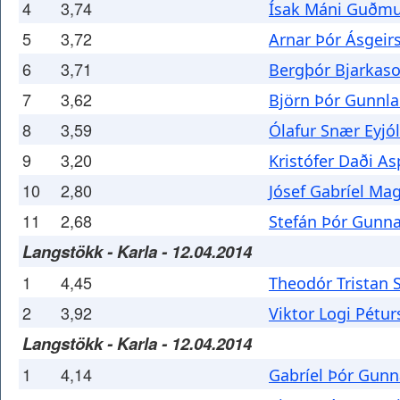
4
3,74
Ísak Máni Guðm
5
3,72
Arnar Þór Ásgeir
6
3,71
Bergþór Bjarkas
7
3,62
Björn Þór Gunnl
8
3,59
Ólafur Snær Eyjó
9
3,20
Kristófer Daði A
10
2,80
Jósef Gabríel Ma
11
2,68
Stefán Þór Gunn
Langstökk - Karla - 12.04.2014
1
4,45
Theodór Tristan 
2
3,92
Viktor Logi Pétu
Langstökk - Karla - 12.04.2014
1
4,14
Gabríel Þór Gun