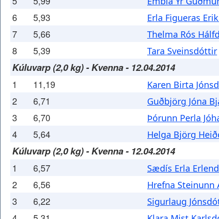
5
5,99
Embla Ýr Guðmun
6
5,93
Erla Figueras Erik
7
5,66
Thelma Rós Hálfd
8
5,39
Tara Sveinsdóttir
Kúluvarp (2,0 kg) - Kvenna - 12.04.2014
1
11,19
Karen Birta Jónsd
2
6,71
Guðbjörg Jóna Bj
3
6,70
Þórunn Perla Jóh
4
5,64
Helga Björg Heið
Kúluvarp (2,0 kg) - Kvenna - 12.04.2014
1
6,57
Sædís Erla Erlend
2
6,56
Hrefna Steinunn 
3
6,22
Sigurlaug Jónsdót
4
5,31
Klara Mist Karlsd