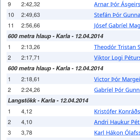
9
2:42,32
Arnar Þór Ásgeir
10
2:49,63
Stefán Þór Gunn
11
2:56,66
Jósef Gabríel Ma
600 metra hlaup - Karla - 12.04.2014
1
2:13,26
Theodór Tristan 
2
2:17,71
Viktor Logi Pétu
600 metra hlaup - Karla - 12.04.2014
1
2:18,61
Victor Þór Marge
2
2:24,26
Gabríel Þór Gun
Langstökk - Karla - 12.04.2014
1
4,12
Kristófer Konráð
2
4,10
Andri Haukur Pé
3
3,78
Karl Hákon Ólafs