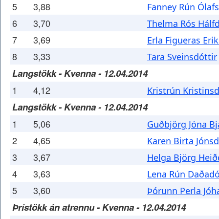
5
3,88
Fanney Rún Ólafs
6
3,70
Thelma Rós Hálfd
7
3,69
Erla Figueras Erik
8
3,33
Tara Sveinsdóttir
Langstökk - Kvenna - 12.04.2014
1
4,12
Kristrún Kristinsd
Langstökk - Kvenna - 12.04.2014
1
5,06
Guðbjörg Jóna Bj
2
4,65
Karen Birta Jónsd
3
3,67
Helga Björg Heið
4
3,63
Lena Rún Daðadó
5
3,60
Þórunn Perla Jóh
Þrístökk án atrennu - Kvenna - 12.04.2014