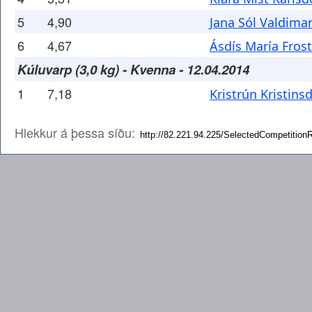
5
4,90
Jana Sól Valdimar
6
4,67
Ásdís María Frost
Kúluvarp (3,0 kg) - Kvenna - 12.04.2014
1
7,18
Kristrún Kristinsd
Hlekkur á þessa síðu: