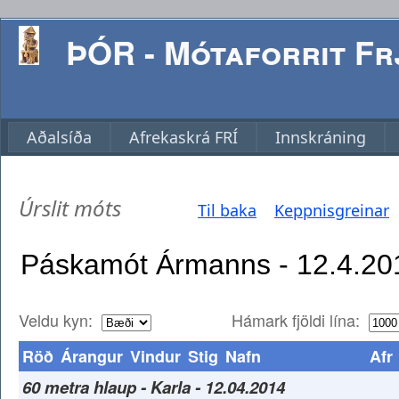
ÞÓR - Mótaforrit Frj
Aðalsíða
Afrekaskrá FRÍ
Innskráning
Úrslit móts
Til baka
Keppnisgreinar
Veldu kyn:
Hámark fjöldi lína:
Röð
Árangur
Vindur
Stig
Nafn
Afr
60 metra hlaup - Karla - 12.04.2014