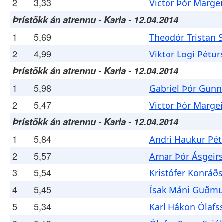
2
3,33
Victor Þór Marge
Þrístökk án atrennu - Karla - 12.04.2014
1
5,69
Theodór Tristan 
2
4,99
Viktor Logi Pétu
Þrístökk án atrennu - Karla - 12.04.2014
1
5,98
Gabríel Þór Gun
2
5,47
Victor Þór Marge
Þrístökk án atrennu - Karla - 12.04.2014
1
5,84
Andri Haukur Pé
2
5,57
Arnar Þór Ásgeir
3
5,54
Kristófer Konráð
4
5,45
Ísak Máni Guðm
5
5,34
Karl Hákon Ólafs