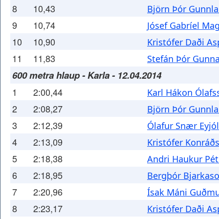
8
10,43
Björn Þór Gunnl
9
10,74
Jósef Gabríel Ma
10
10,90
Kristófer Daði A
11
11,83
Stefán Þór Gunn
600 metra hlaup - Karla - 12.04.2014
1
2:00,44
Karl Hákon Ólafs
2
2:08,27
Björn Þór Gunnl
3
2:12,39
Ólafur Snær Eyjó
4
2:13,09
Kristófer Konráð
5
2:18,38
Andri Haukur Pé
6
2:18,95
Bergþór Bjarkas
7
2:20,96
Ísak Máni Guðm
8
2:23,17
Kristófer Daði A