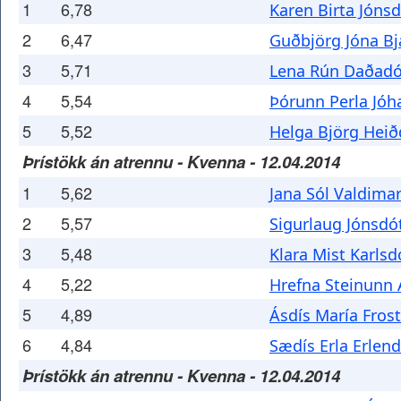
1
6,78
Karen Birta Jónsd
2
6,47
Guðbjörg Jóna Bj
3
5,71
Lena Rún Daðadó
4
5,54
Þórunn Perla Jóh
5
5,52
Helga Björg Heið
Þrístökk án atrennu - Kvenna - 12.04.2014
1
5,62
Jana Sól Valdimar
2
5,57
Sigurlaug Jónsdót
3
5,48
Klara Mist Karlsd
4
5,22
Hrefna Steinunn 
5
4,89
Ásdís María Frost
6
4,84
Sædís Erla Erlend
Þrístökk án atrennu - Kvenna - 12.04.2014