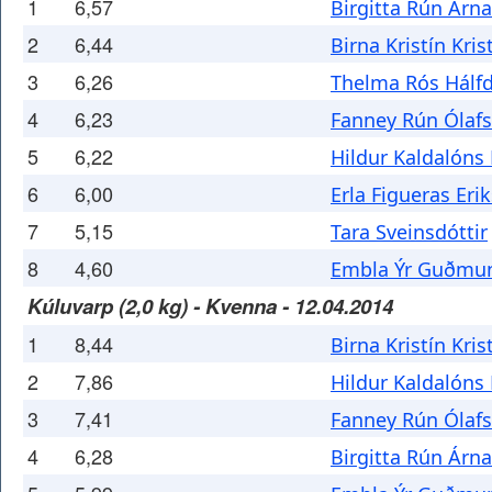
1
6,57
Birgitta Rún Árna
2
6,44
Birna Kristín Kris
3
6,26
Thelma Rós Hálfd
4
6,23
Fanney Rún Ólafs
5
6,22
Hildur Kaldalóns 
6
6,00
Erla Figueras Erik
7
5,15
Tara Sveinsdóttir
8
4,60
Embla Ýr Guðmun
Kúluvarp (2,0 kg) - Kvenna - 12.04.2014
1
8,44
Birna Kristín Kris
2
7,86
Hildur Kaldalóns 
3
7,41
Fanney Rún Ólafs
4
6,28
Birgitta Rún Árna