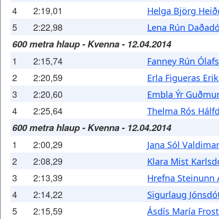
4
2:19,01
Helga Björg Heið
5
2:22,98
Lena Rún Daðadó
600 metra hlaup - Kvenna - 12.04.2014
1
2:15,74
Fanney Rún Ólafs
2
2:20,59
Erla Figueras Erik
3
2:20,60
Embla Ýr Guðmun
4
2:25,64
Thelma Rós Hálfd
600 metra hlaup - Kvenna - 12.04.2014
1
2:00,29
Jana Sól Valdimar
2
2:08,29
Klara Mist Karlsd
3
2:13,39
Hrefna Steinunn 
4
2:14,22
Sigurlaug Jónsdót
5
2:15,59
Ásdís María Frost