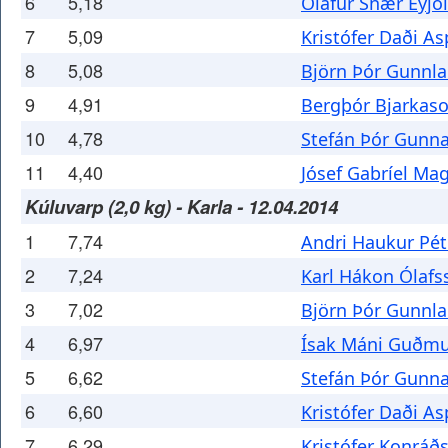
6
5,18
Ólafur Snær Eyjó
7
5,09
Kristófer Daði A
8
5,08
Björn Þór Gunnl
9
4,91
Bergþór Bjarkas
10
4,78
Stefán Þór Gunn
11
4,40
Jósef Gabríel Ma
Kúluvarp (2,0 kg) - Karla - 12.04.2014
1
7,74
Andri Haukur Pé
2
7,24
Karl Hákon Ólafs
3
7,02
Björn Þór Gunnl
4
6,97
Ísak Máni Guðm
5
6,62
Stefán Þór Gunn
6
6,60
Kristófer Daði A
7
6,29
Kristófer Konráð