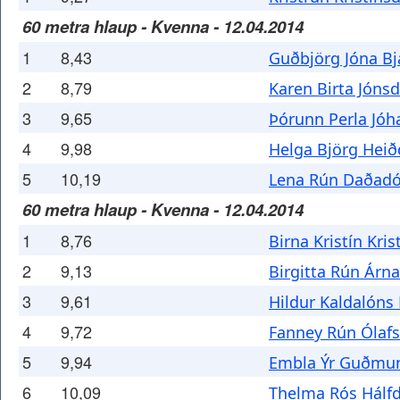
60 metra hlaup - Kvenna - 12.04.2014
1
8,43
Guðbjörg Jóna Bj
2
8,79
Karen Birta Jónsd
3
9,65
Þórunn Perla Jóh
4
9,98
Helga Björg Heið
5
10,19
Lena Rún Daðadó
60 metra hlaup - Kvenna - 12.04.2014
1
8,76
Birna Kristín Kris
2
9,13
Birgitta Rún Árna
3
9,61
Hildur Kaldalóns 
4
9,72
Fanney Rún Ólafs
5
9,94
Embla Ýr Guðmun
6
10,09
Thelma Rós Hálfd