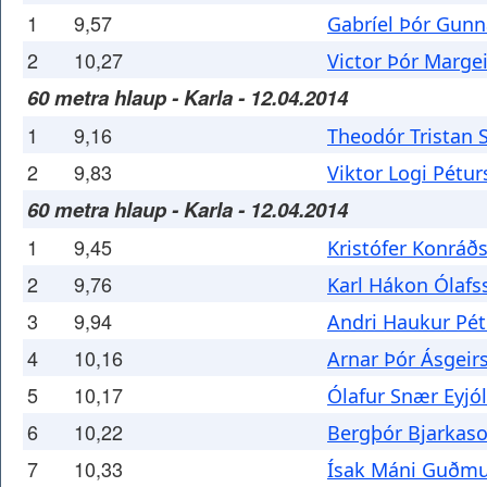
1
9,57
Gabríel Þór Gun
2
10,27
Victor Þór Marge
60 metra hlaup - Karla - 12.04.2014
1
9,16
Theodór Tristan 
2
9,83
Viktor Logi Pétu
60 metra hlaup - Karla - 12.04.2014
1
9,45
Kristófer Konráð
2
9,76
Karl Hákon Ólafs
3
9,94
Andri Haukur Pé
4
10,16
Arnar Þór Ásgeir
5
10,17
Ólafur Snær Eyjó
6
10,22
Bergþór Bjarkas
7
10,33
Ísak Máni Guðm