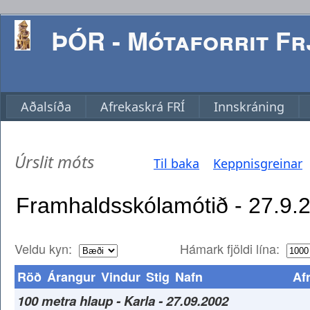
ÞÓR - Mótaforrit Frj
Aðalsíða
Afrekaskrá FRÍ
Innskráning
Úrslit móts
Til baka
Keppnisgreinar
Veldu kyn:
Hámark fjöldi lína:
Röð
Árangur
Vindur
Stig
Nafn
Af
100 metra hlaup - Karla - 27.09.2002