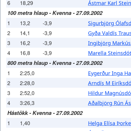
6
18,29
Ástmar Karl Stei
100 metra hlaup - Kvenna - 27.09.2002
1
13,2
-3,9
Sigurbjörg Ólafsd
2
14,1
-3,9
Gyða Valdís Traus
3
16,2
-3,9
Ingibjörg Markús
4
16,8
-3,9
Marella Steinsdót
800 metra hlaup - Kvenna - 27.09.2002
1
2:25,0
Eygerður Inga Ha
2
2:28,0
Arndís M Eiríksdó
3
2:52,0
Hildur Magnúsdót
4
3:26,3
Aðalbjörg Rún Ás
Hástökk - Kvenna - 27.09.2002
1
1,40
Helga Elísa Þorke