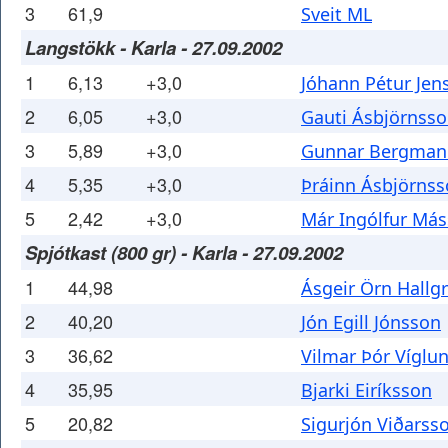
3
61,9
Sveit ML
Langstökk - Karla - 27.09.2002
1
6,13
+3,0
Jóhann Pétur Jen
2
6,05
+3,0
Gauti Ásbjörnss
3
5,89
+3,0
Gunnar Bergman
4
5,35
+3,0
Þráinn Ásbjörns
5
2,42
+3,0
Már Ingólfur Má
Spjótkast (800 gr) - Karla - 27.09.2002
1
44,98
Ásgeir Örn Hallg
2
40,20
Jón Egill Jónsson
3
36,62
Vilmar Þór Víglu
4
35,95
Bjarki Eiríksson
5
20,82
Sigurjón Viðarss