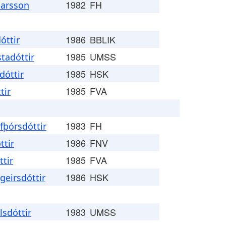
1982
FH
narsson
1986
BBLIK
óttir
1985
UMSS
tadóttir
1985
HSK
dóttir
1985
FVA
tir
1983
FH
fþórsdóttir
1986
FNV
ttir
1985
FVA
tir
1986
HSK
geirsdóttir
1983
UMSS
lsdóttir