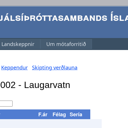
álsíþróttasambands Ísl
Landskeppnir
Um mótaforritið
Keppendur
Skipting verðlauna
r
F.ár
Félag
Sería