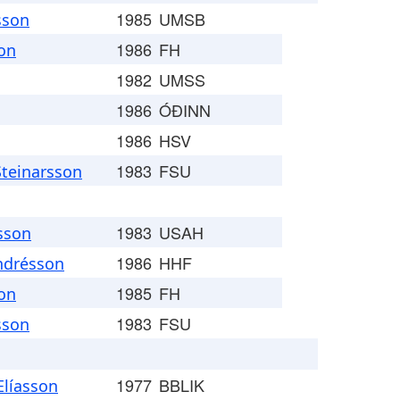
1985
UMSB
sson
1986
FH
on
1982
UMSS
1986
ÓÐINN
1986
HSV
1983
FSU
Steinarsson
1983
USAH
sson
1986
HHF
ndrésson
1985
FH
on
1983
FSU
sson
1977
BBLIK
líasson