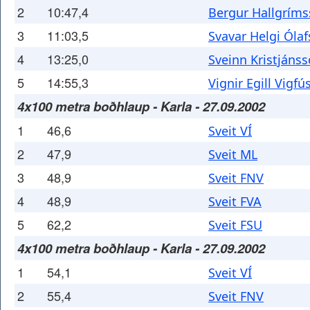
2
10:47,4
Bergur Hallgrím
3
11:03,5
Svavar Helgi Óla
4
13:25,0
Sveinn Kristjáns
5
14:55,3
Vignir Egill Vigf
4x100 metra boðhlaup - Karla - 27.09.2002
1
46,6
Sveit VÍ
2
47,9
Sveit ML
3
48,9
Sveit FNV
4
48,9
Sveit FVA
5
62,2
Sveit FSU
4x100 metra boðhlaup - Karla - 27.09.2002
1
54,1
Sveit VÍ
2
55,4
Sveit FNV