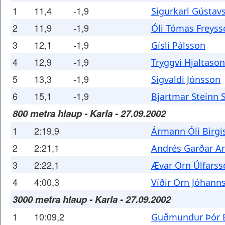
1
11,4
-1,9
Sigurkarl Gústav
2
11,9
-1,9
Óli Tómas Freyss
3
12,1
-1,9
Gísli Pálsson
4
12,9
-1,9
Tryggvi Hjaltason
5
13,3
-1,9
Sigvaldi Jónsson
6
15,1
-1,9
Bjartmar Steinn 
800 metra hlaup - Karla - 27.09.2002
1
2:19,9
Ármann Óli Birgi
2
2:21,1
Andrés Garðar A
3
2:22,1
Ævar Örn Úlfarss
4
4:00,3
Víðir Örn Jóhann
3000 metra hlaup - Karla - 27.09.2002
1
10:09,2
Guðmundur Þór E