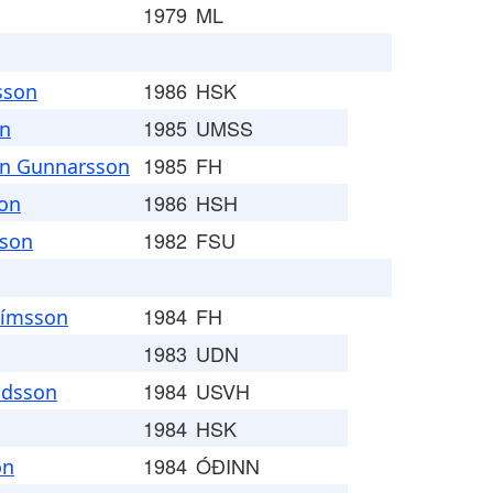
1979
ML
1986
HSK
sson
1985
UMSS
on
1985
FH
n Gunnarsson
1986
HSH
son
1982
FSU
sson
1984
FH
rímsson
1983
UDN
1984
USVH
ndsson
1984
HSK
1984
ÓÐINN
on