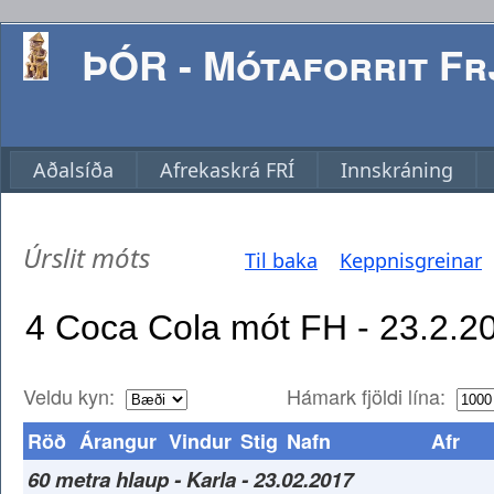
ÞÓR - Mótaforrit Frj
Aðalsíða
Afrekaskrá FRÍ
Innskráning
Úrslit móts
Til baka
Keppnisgreinar
Veldu kyn:
Hámark fjöldi lína:
Röð
Árangur
Vindur
Stig
Nafn
Afr
60 metra hlaup - Karla - 23.02.2017