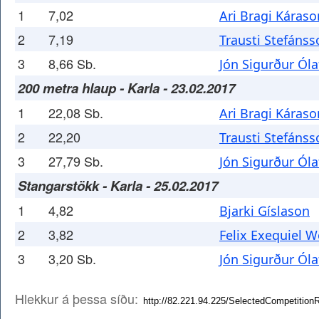
1
7,02
Ari Bragi Káraso
2
7,19
Trausti Stefánss
3
8,66 Sb.
Jón Sigurður Ól
200 metra hlaup - Karla - 23.02.2017
1
22,08 Sb.
Ari Bragi Káraso
2
22,20
Trausti Stefánss
3
27,79 Sb.
Jón Sigurður Ól
Stangarstökk - Karla - 25.02.2017
1
4,82
Bjarki Gíslason
2
3,82
Felix Exequiel W
3
3,20 Sb.
Jón Sigurður Ól
Hlekkur á þessa síðu: