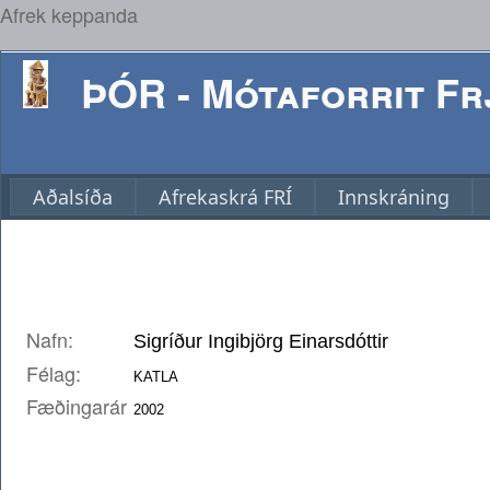
Afrek keppanda
ÞÓR - Mótaforrit Frj
Aðalsíða
Afrekaskrá FRÍ
Innskráning
Nafn:
Félag:
Fæðingarár