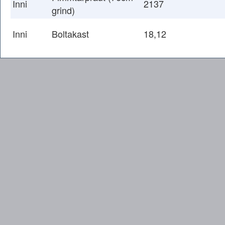
Inni
2137
grind)
Inni
Boltakast
18,12