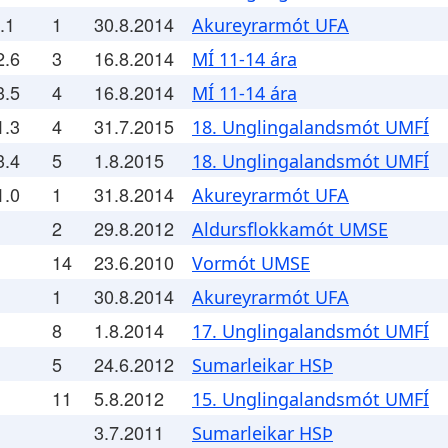
.1
1
30.8.2014
Akureyrarmót UFA
2.6
3
16.8.2014
MÍ 11-14 ára
3.5
4
16.8.2014
MÍ 11-14 ára
1.3
4
31.7.2015
18. Unglingalandsmót UMFÍ
3.4
5
1.8.2015
18. Unglingalandsmót UMFÍ
1.0
1
31.8.2014
Akureyrarmót UFA
2
29.8.2012
Aldursflokkamót UMSE
14
23.6.2010
Vormót UMSE
1
30.8.2014
Akureyrarmót UFA
8
1.8.2014
17. Unglingalandsmót UMFÍ
5
24.6.2012
Sumarleikar HSÞ
11
5.8.2012
15. Unglingalandsmót UMFÍ
3.7.2011
Sumarleikar HSÞ