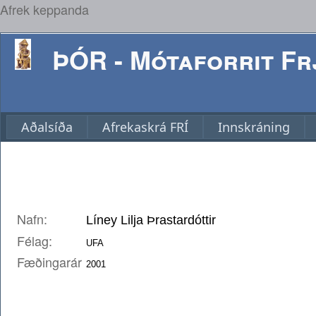
Afrek keppanda
ÞÓR - Mótaforrit Frj
Aðalsíða
Afrekaskrá FRÍ
Innskráning
Nafn:
Félag:
Fæðingarár