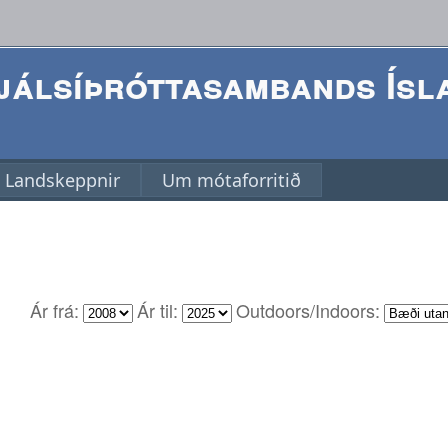
álsíþróttasambands Ísl
Landskeppnir
Um mótaforritið
Ár frá:
Ár til:
Outdoors/Indoors: