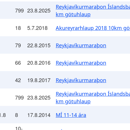
Reykjavíkurmaraþon Íslandsba
799
23.8.2025
km götuhlaup
18
5.7.2018
Akureyrarhlaup 2018 10km gö
79
22.8.2015
Reykjavíkurmaraþon
66
20.8.2016
Reykjavíkurmaraþon
42
19.8.2017
Reykjavíkurmaraþon
Reykjavíkurmaraþon Íslandsba
799
23.8.2025
km götuhlaup
1.8
8
17.8.2014
MÍ 11-14 ára
10-