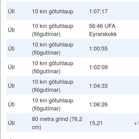
Úti
10 km götuhlaup
1:07:17
10 km götuhlaup
56:46 UFA
Úti
(flögutímar)
Eyrarskokk
10 km götuhlaup
Úti
1:00:55
(flögutímar)
10 km götuhlaup
Úti
1:02:09
(flögutímar)
10 km götuhlaup
Úti
1:04:33
(flögutímar)
10 km götuhlaup
Úti
1:06:26
(flögutímar)
80 metra grind (76,2
Úti
15,21
+
cm)