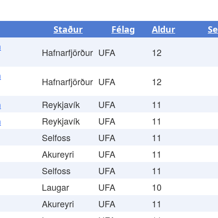
Staður
Félag
Aldur
Se
a
Hafnarfjörður
UFA
12
a
Hafnarfjörður
UFA
12
Reykjavík
UFA
11
a
Reykjavík
UFA
11
a
Selfoss
UFA
11
Akureyri
UFA
11
Selfoss
UFA
11
Laugar
UFA
10
Akureyri
UFA
11