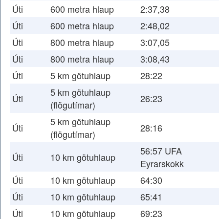
Úti
600 metra hlaup
2:37,38
Úti
600 metra hlaup
2:48,02
Úti
800 metra hlaup
3:07,05
Úti
800 metra hlaup
3:08,43
Úti
5 km götuhlaup
28:22
5 km götuhlaup
Úti
26:23
(flögutímar)
5 km götuhlaup
Úti
28:16
(flögutímar)
56:57 UFA
Úti
10 km götuhlaup
Eyrarskokk
Úti
10 km götuhlaup
64:30
Úti
10 km götuhlaup
65:41
Úti
10 km götuhlaup
69:23