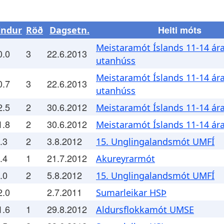
Heiti móts
indur
Röð
Dagsetn.
Meistaramót Íslands 11-14 ár
0.0
3
22.6.2013
utanhúss
Meistaramót Íslands 11-14 ár
0.7
3
22.6.2013
utanhúss
2.5
2
30.6.2012
Meistaramót Íslands 11-14 ár
1.8
2
30.6.2012
Meistaramót Íslands 11-14 ár
.3
2
3.8.2012
15. Unglingalandsmót UMFÍ
.4
1
21.7.2012
Akureyrarmót
.0
2
5.8.2012
15. Unglingalandsmót UMFÍ
2.0
2.7.2011
Sumarleikar HSÞ
1.6
1
29.8.2012
Aldursflokkamót UMSE