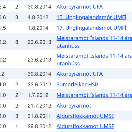
2.4
2
30.8.2014
Akureyrarmót UFA
0.6
3
4.8.2012
15. Unglingalandsmót UMFÍ
1.5
1.8.2014
17. Unglingalandsmót UMFÍ
Meistaramót Íslands 11-14 ár
2.2
8
23.6.2013
utanhúss
Meistaramót Íslands 11-14 ár
0.2
23.6.2013
utanhúss
.2
30.8.2014
Akureyrarmót UFA
4.0
2
23.6.2012
Sumarleikar HSÞ
1.0
2
1.7.2012
Meistaramót Íslands 11-14 ár
0.0
2
21.7.2012
Akureyrarmót
3.0
3
31.8.2011
Aldursflokkamót UMSE
0.0
1
29.8.2012
Aldursflokkamót UMSE