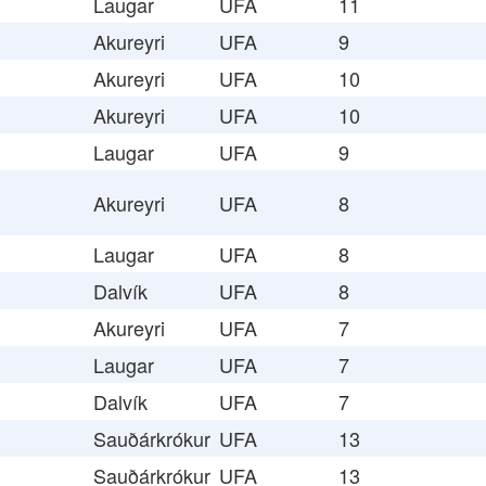
Laugar
UFA
11
Akureyri
UFA
9
Akureyri
UFA
10
Akureyri
UFA
10
Laugar
UFA
9
Akureyri
UFA
8
Laugar
UFA
8
Dalvík
UFA
8
Akureyri
UFA
7
Laugar
UFA
7
Dalvík
UFA
7
Sauðárkrókur
UFA
13
Sauðárkrókur
UFA
13