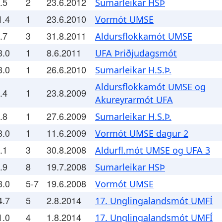
.5
2
23.6.2012
Sumarleikar HSÞ
1.4
1
23.6.2010
Vormót UMSE
.7
3
31.8.2011
Aldursflokkamót UMSE
3.0
1
8.6.2011
UFA Þriðjudagsmót
3.0
1
26.6.2010
Sumarleikar H.S.Þ.
Aldursflokkamót UMSE og
.4
1
23.8.2009
Akureyrarmót UFA
.8
1
27.6.2009
Sumarleikar H.S.Þ.
3.0
1
11.6.2009
Vormót UMSE dagur 2
.1
3
30.8.2008
Aldurfl.mót UMSE og UFA 3
.9
8
19.7.2008
Sumarleikar HSÞ
3.0
5-7
19.6.2008
Vormót UMSE
4.7
5
2.8.2014
17. Unglingalandsmót UMFÍ
1.0
4
1.8.2014
17. Unglingalandsmót UMFÍ