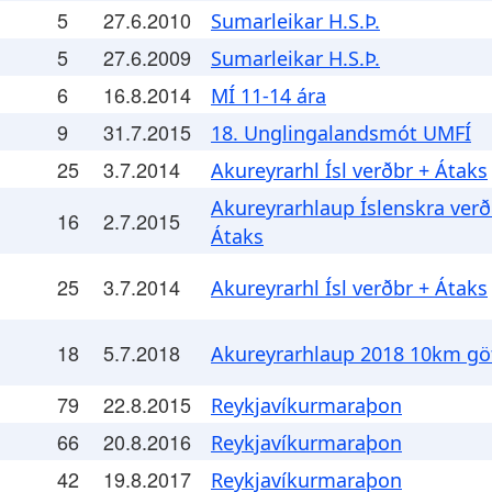
5
27.6.2010
Sumarleikar H.S.Þ.
5
27.6.2009
Sumarleikar H.S.Þ.
6
16.8.2014
MÍ 11-14 ára
9
31.7.2015
18. Unglingalandsmót UMFÍ
25
3.7.2014
Akureyrarhl Ísl verðbr + Átaks
Akureyrarhlaup Íslenskra verð
16
2.7.2015
Átaks
25
3.7.2014
Akureyrarhl Ísl verðbr + Átaks
18
5.7.2018
Akureyrarhlaup 2018 10km gö
79
22.8.2015
Reykjavíkurmaraþon
66
20.8.2016
Reykjavíkurmaraþon
42
19.8.2017
Reykjavíkurmaraþon