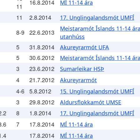
16.8.2014
MÍ 11-14 ára
11
11
2.8.2014
17. Unglingalandsmót UMFÍ
Meistaramót Íslands 11-14 ár
8-9
22.6.2013
utanhúss
5
31.8.2014
Akureyrarmót UFA
5
30.6.2012
Meistaramót Íslands 11-14 ár
3
23.6.2012
Sumarleikar HSÞ
4
21.7.2012
Akureyrarmót
4-6
5.8.2012
15. Unglingalandsmót UMFÍ
3
29.8.2012
Aldursflokkamót UMSE
2.2
8
1.8.2014
17. Unglingalandsmót UMFÍ
3.6
7
17.8.2014
MÍ 11-14 ára
1.4
17.8.2014
MÍ 11-14 ára