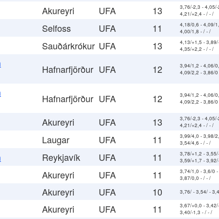
3,76/-2,3 - 4,05/-
Akureyri
UFA
13
4,21/+2,4 - / - /
4,18/0,6 - 4,09/1,
Selfoss
UFA
11
4,00/1,8 - / - /
4,13/+1,5 - 3,89/
Sauðárkrókur
UFA
13
4,35/+2,2 - / - /
a
3,94/1,2 - 4,06/0,
Hafnarfjörður
UFA
12
4,09/2,2 - 3,86/0
a
3,94/1,2 - 4,06/0,
Hafnarfjörður
UFA
12
4,09/2,2 - 3,86/0
3,76/-2,3 - 4,05/-
Akureyri
UFA
13
4,21/+2,4 - / - /
3,99/4,0 - 3,98/2,
Laugar
UFA
11
3,54/4,6 - / - /
3,78/+1,2 - 3,55/
Reykjavík
UFA
11
a
3,59/+1,7 - 3,92/
3,74/1,0 - 3,6/0 -
Akureyri
UFA
11
3,87/0,0 - / - /
Akureyri
UFA
10
3,76/ - 3,54/ - 3,49
3,67/+0,0 - 3,42/-
Akureyri
UFA
11
3,40/-1,3 - / - /