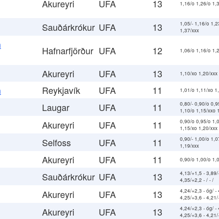
Akureyri
UFA
13
1,16/o 1,26/o 1,
1,05/- 1,16/o 1,2
Sauðárkrókur
UFA
13
1,37/xxx
a
Hafnarfjörður
UFA
12
1,06/o 1,16/o 1,
Akureyri
UFA
13
1,10/xo 1,20/xxx
Reykjavík
UFA
11
a
1,01/o 1,11/xo 1
0,80/- 0,90/o 0,9
Laugar
UFA
11
1,10/o 1,15/xxo 
0,90/o 0,95/o 1,
Akureyri
UFA
11
1,15/xo 1,20/xxx
0,90/- 1,00/o 1,0
Selfoss
UFA
11
1,19/xxx
Akureyri
UFA
11
0,90/o 1,00/o 1,
4,13/+1,5 - 3,89/
Sauðárkrókur
UFA
13
4,35/+2,2 - / - /
4,24/+2,3 - óg/ - 
Akureyri
UFA
13
4,25/+3,6 - 4,21
4,24/+2,3 - óg/ - 
Akureyri
UFA
13
4,25/+3,6 - 4,21