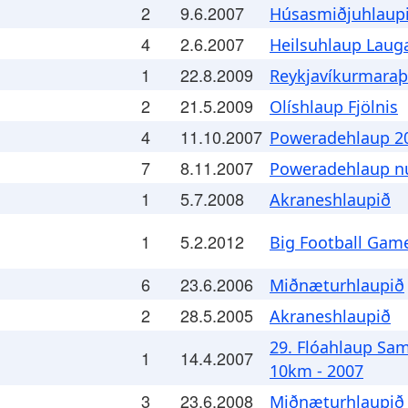
2
9.6.2007
Húsasmiðjuhlaupi
4
2.6.2007
Heilsuhlaup Laug
1
22.8.2009
Reykjavíkurmara
2
21.5.2009
Olíshlaup Fjölnis
4
11.10.2007
Poweradehlaup 20
7
8.11.2007
Poweradehlaup n
1
5.7.2008
Akraneshlaupið
1
5.2.2012
Big Football Gam
6
23.6.2006
Miðnæturhlaupið
2
28.5.2005
Akraneshlaupið
29. Flóahlaup Sa
1
14.4.2007
10km - 2007
3
23.6.2008
Miðnæturhlaupið