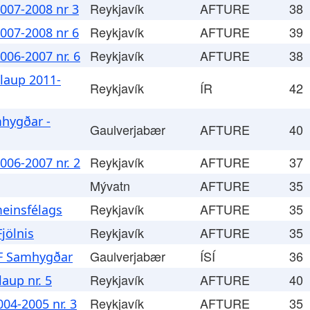
Reykjavík
AFTURE
38
007-2008 nr 3
Reykjavík
AFTURE
39
007-2008 nr 6
Reykjavík
AFTURE
38
06-2007 nr. 6
laup 2011-
Reykjavík
ÍR
42
mhygðar -
Gaulverjabær
AFTURE
40
Reykjavík
AFTURE
37
06-2007 nr. 2
Mývatn
AFTURE
35
Reykjavík
AFTURE
35
meinsfélags
Reykjavík
AFTURE
35
jölnis
Gaulverjabær
ÍSÍ
36
MF Samhygðar
Reykjavík
AFTURE
40
aup nr. 5
Reykjavík
AFTURE
35
04-2005 nr. 3