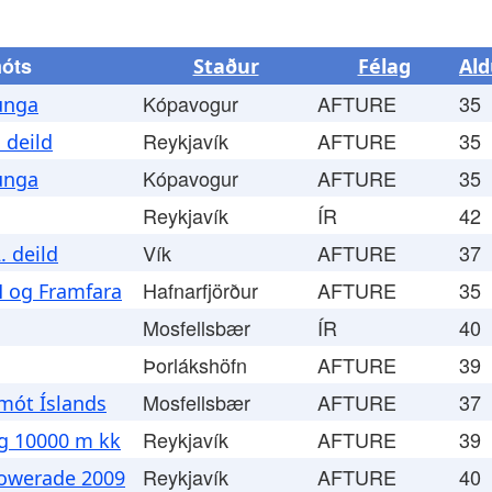
móts
Staður
Félag
Ald
Kópavogur
AFTURE
35
unga
Reykjavík
AFTURE
35
 deild
Kópavogur
AFTURE
35
unga
Reykjavík
ÍR
42
Vík
AFTURE
37
. deild
Hafnarfjörður
AFTURE
35
 og Framfara
Mosfellsbær
ÍR
40
Þorlákshöfn
AFTURE
39
Mosfellsbær
AFTURE
37
mót Íslands
Reykjavík
AFTURE
39
og 10000 m kk
Reykjavík
AFTURE
40
owerade 2009