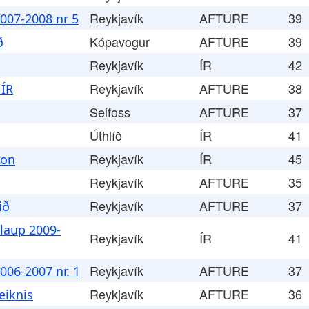
Reykjavík
AFTURE
39
007-2008 nr 5
Kópavogur
AFTURE
39
ð
Reykjavík
ÍR
42
Reykjavík
AFTURE
38
 ÍR
Selfoss
AFTURE
37
Úthlíð
ÍR
41
Reykjavík
ÍR
45
þon
Reykjavík
AFTURE
35
Reykjavík
AFTURE
37
ið
laup 2009-
Reykjavík
ÍR
41
Reykjavík
AFTURE
37
06-2007 nr. 1
Reykjavík
AFTURE
36
eiknis