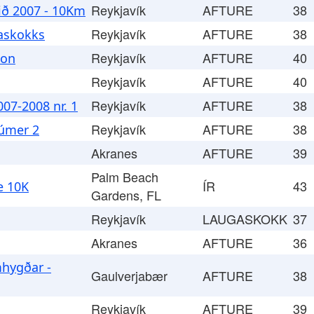
Reykjavík
AFTURE
38
ð 2007 - 10Km
Reykjavík
AFTURE
38
askokks
Reykjavík
AFTURE
40
þon
Reykjavík
AFTURE
40
Reykjavík
AFTURE
38
07-2008 nr. 1
Reykjavík
AFTURE
38
úmer 2
Akranes
AFTURE
39
Palm Beach
ÍR
43
e 10K
Gardens, FL
Reykjavík
LAUGASKOKK
37
Akranes
AFTURE
36
mhygðar -
Gaulverjabær
AFTURE
38
Reykjavík
AFTURE
39