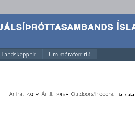
álsíþróttasambands Ísl
Landskeppnir
Um mótaforritið
Ár frá:
Ár til:
Outdoors/Indoors: