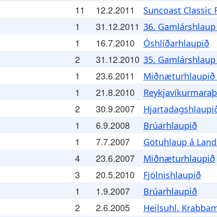
11
12.2.2011
Suncoast Classic
1
31.12.2011
36. Gamlárshlaup
1
16.7.2010
Óshlíðarhlaupið
2
31.12.2010
35. Gamlárshlaup
1
23.6.2011
Miðnæturhlaupið
1
21.8.2010
Reykjavíkurmara
2
30.9.2007
Hjartadagshlaupi
1
6.9.2008
Brúarhlaupið
1
7.7.2007
Götuhlaup á Lan
4
23.6.2007
Miðnæturhlaupið
3
20.5.2010
Fjölnishlaupið
1
1.9.2007
Brúarhlaupið
2
2.6.2005
Heilsuhl. Krabba