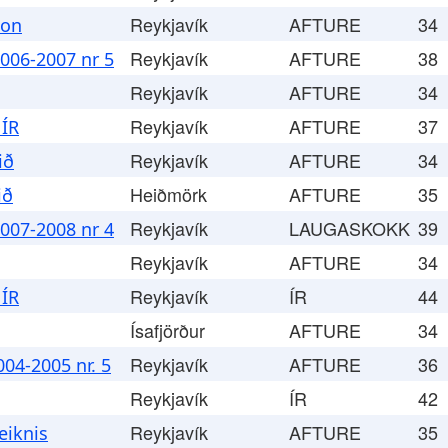
Reykjavík
AFTURE
34
þon
Reykjavík
AFTURE
38
006-2007 nr 5
Reykjavík
AFTURE
34
Reykjavík
AFTURE
37
 ÍR
Reykjavík
AFTURE
34
ið
Heiðmörk
AFTURE
35
ið
Reykjavík
LAUGASKOKK
39
007-2008 nr 4
Reykjavík
AFTURE
34
Reykjavík
ÍR
44
 ÍR
Ísafjörður
AFTURE
34
Reykjavík
AFTURE
36
04-2005 nr. 5
Reykjavík
ÍR
42
Reykjavík
AFTURE
35
eiknis