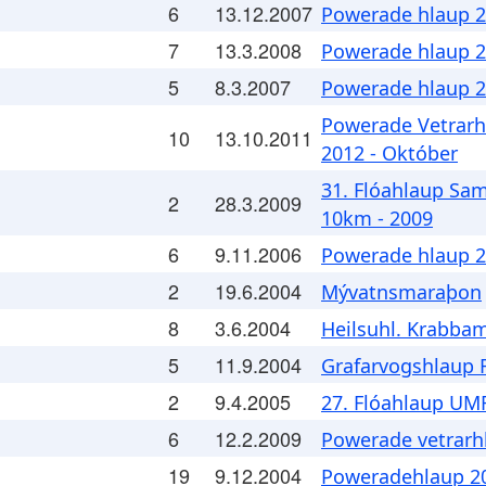
6
13.12.2007
Powerade hlaup 2
7
13.3.2008
Powerade hlaup 2
5
8.3.2007
Powerade hlaup 20
Powerade Vetrarh
10
13.10.2011
2012 - Október
31. Flóahlaup Sa
2
28.3.2009
10km - 2009
6
9.11.2006
Powerade hlaup 20
2
19.6.2004
Mývatnsmaraþon
8
3.6.2004
Heilsuhl. Krabba
5
11.9.2004
Grafarvogshlaup F
2
9.4.2005
27. Flóahlaup U
6
12.2.2009
Powerade vetrarhl
19
9.12.2004
Poweradehlaup 20