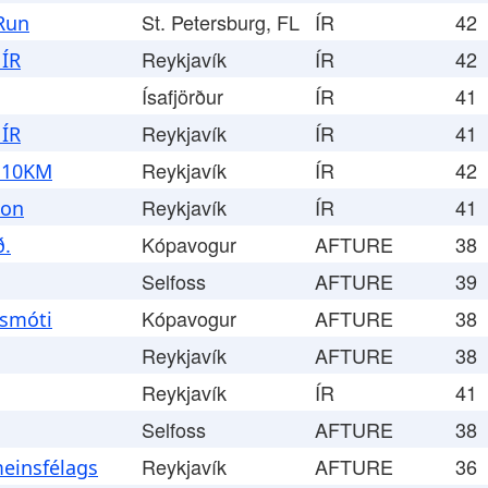
St. Petersburg, FL
ÍR
42
 Run
Reykjavík
ÍR
42
 ÍR
Ísafjörður
ÍR
41
Reykjavík
ÍR
41
 ÍR
Reykjavík
ÍR
42
 10KM
Reykjavík
ÍR
41
þon
Kópavogur
AFTURE
38
ð.
Selfoss
AFTURE
39
Kópavogur
AFTURE
38
dsmóti
Reykjavík
AFTURE
38
Reykjavík
ÍR
41
Selfoss
AFTURE
38
Reykjavík
AFTURE
36
meinsfélags