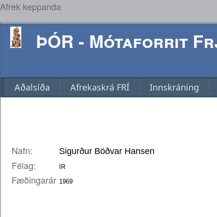
Afrek keppanda
ÞÓR - Mótaforrit Frj
Aðalsíða
Afrekaskrá FRÍ
Innskráning
Nafn:
Félag:
Fæðingarár