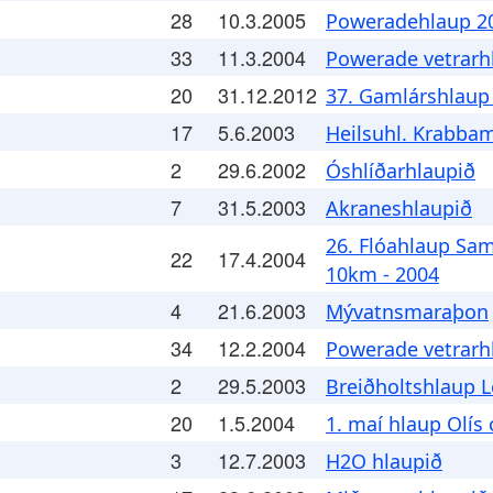
28
10.3.2005
Poweradehlaup 20
33
11.3.2004
Powerade vetrarhl
20
31.12.2012
37. Gamlárshlaup
17
5.6.2003
Heilsuhl. Krabba
2
29.6.2002
Óshlíðarhlaupið
7
31.5.2003
Akraneshlaupið
26. Flóahlaup Sa
22
17.4.2004
10km - 2004
4
21.6.2003
Mývatnsmaraþon
34
12.2.2004
Powerade vetrarhl
2
29.5.2003
Breiðholtshlaup L
20
1.5.2004
1. maí hlaup Olís 
3
12.7.2003
H2O hlaupið