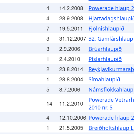
4
14.2.2008
Powerade hlaup 2
4
28.9.2008
Hjartadagshlaupi
7
19.5.2011
Fjölnishlaupið
3
31.12.2007
32. Gamlárshlaup
3
2.9.2006
Brúarhlaupið
1
2.4.2010
Píslarhlaupið
2
23.8.2014
Reykjavíkurmara
1
28.8.2004
Símahlaupið
5
8.7.2006
Námsflokkahlaup
Powerade Vetrarh
14
11.2.2010
2010 nr. 5
4
12.10.2006
Powerade hlaup 20
1
21.5.2005
Breiðholtshlaup L