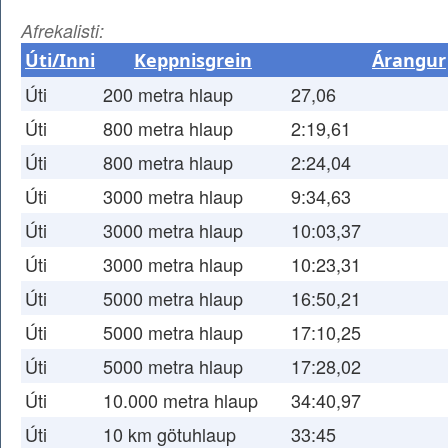
Afrekalisti:
Úti/Inni
Keppnisgrein
Árangur
Úti
200 metra hlaup
27,06
Úti
800 metra hlaup
2:19,61
Úti
800 metra hlaup
2:24,04
Úti
3000 metra hlaup
9:34,63
Úti
3000 metra hlaup
10:03,37
Úti
3000 metra hlaup
10:23,31
Úti
5000 metra hlaup
16:50,21
Úti
5000 metra hlaup
17:10,25
Úti
5000 metra hlaup
17:28,02
Úti
10.000 metra hlaup
34:40,97
Úti
10 km götuhlaup
33:45