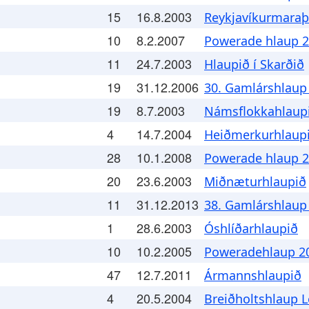
15
16.8.2003
Reykjavíkurmara
10
8.2.2007
Powerade hlaup 2
11
24.7.2003
Hlaupið í Skarðið
19
31.12.2006
30. Gamlárshlaup
19
8.7.2003
Námsflokkahlaup
4
14.7.2004
Heiðmerkurhlaup
28
10.1.2008
Powerade hlaup 2
20
23.6.2003
Miðnæturhlaupið
11
31.12.2013
38. Gamlárshlaup
1
28.6.2003
Óshlíðarhlaupið
10
10.2.2005
Poweradehlaup 20
47
12.7.2011
Ármannshlaupið
4
20.5.2004
Breiðholtshlaup L