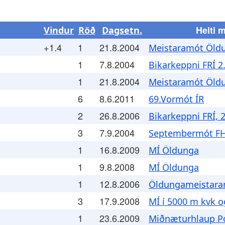
Heiti 
Vindur
Röð
Dagsetn.
+1.4
1
21.8.2004
Meistaramót Öld
1
7.8.2004
Bikarkeppni FRÍ 2.
1
21.8.2004
Meistaramót Öld
6
8.6.2011
69.Vormót ÍR
2
26.8.2006
Bikarkeppni FRÍ, 2
3
7.9.2004
Septembermót FH
1
16.8.2009
MÍ Öldunga
1
9.8.2008
MÍ Öldunga
1
12.8.2006
Öldungameistara
3
17.9.2008
MÍ í 5000 m kvk 
1
23.6.2009
Miðnæturhlaup P