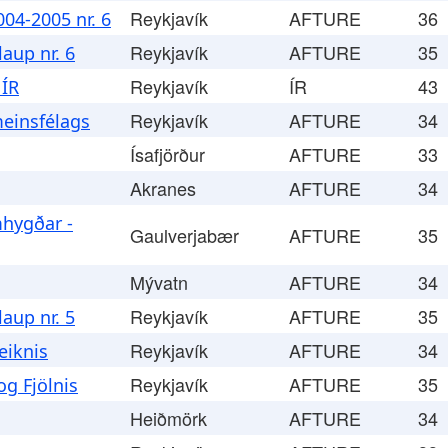
Reykjavík
AFTURE
36
04-2005 nr. 6
Reykjavík
AFTURE
35
aup nr. 6
Reykjavík
ÍR
43
 ÍR
Reykjavík
AFTURE
34
meinsfélags
Ísafjörður
AFTURE
33
Akranes
AFTURE
34
mhygðar -
Gaulverjabær
AFTURE
35
Mývatn
AFTURE
34
Reykjavík
AFTURE
35
aup nr. 5
Reykjavík
AFTURE
34
eiknis
Reykjavík
AFTURE
35
og Fjölnis
Heiðmörk
AFTURE
34