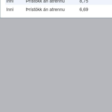
Inni
Þrístökk án atrennu
8,75
Inni
Þrístökk án atrennu
6,69