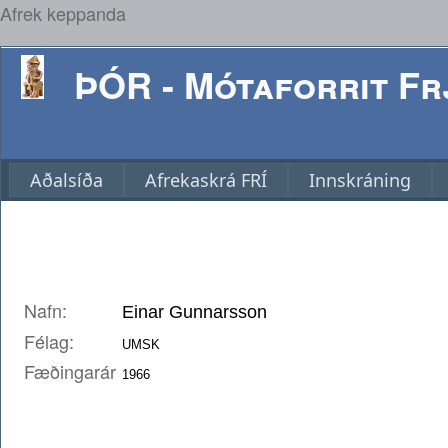
Afrek keppanda
ÞÓR - Mótaforrit Frj
Aðalsíða
Afrekaskrá FRÍ
Innskráning
Nafn:
Félag:
Fæðingarár