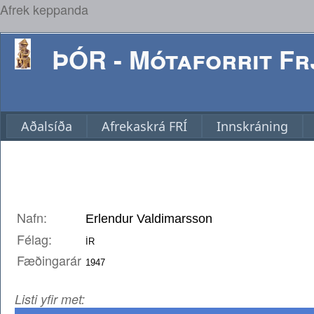
Afrek keppanda
ÞÓR - Mótaforrit Frj
Aðalsíða
Afrekaskrá FRÍ
Innskráning
Nafn:
Félag:
Fæðingarár
Listi yfir met: