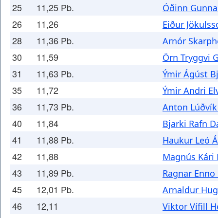
25
11,25 Pb.
Óðinn Gunnar
26
11,26
Eiður Jökulss
28
11,36 Pb.
Arnór Skarp
30
11,59
Örn Tryggvi 
31
11,63 Pb.
Ýmir Ágúst B
35
11,72
Ýmir Andri El
36
11,73 Pb.
Anton Lúðvík
40
11,84
Bjarki Rafn 
41
11,88 Pb.
Haukur Leó Á
42
11,88
Magnús Kári 
43
11,89 Pb.
Ragnar Enno 
45
12,01 Pb.
Arnaldur Hug
46
12,11
Viktor Vífill 