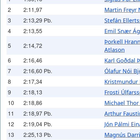
2
2:11,97
Martin Freyr
3
2:13,29 Pb.
Stefán Ellert
4
2:13,55
Emil Snær Á
Þorkell Hran
5
2:14,72
Atlason
6
2:16,46
Karl Goðdal Þ
7
2:16,60 Pb.
Ólafur Nói B
8
2:17,34
Kristmundur
9
2:18,13
Frosti Úlfars
10
2:18,86
Michael Tho
11
2:18,97 Pb.
Arthur Faust
12
2:19,04 Pb.
Jón Pálmi Ei
13
2:25,13 Pb.
Magnús Darri