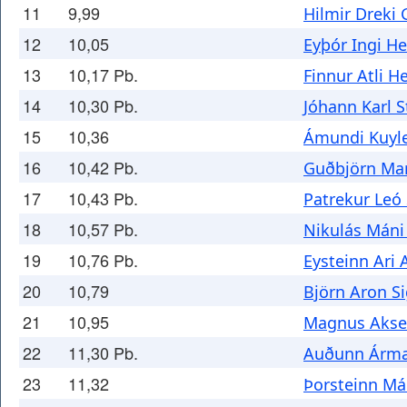
11
9,99
Hilmir Drek
12
10,05
Eyþór Ingi H
13
10,17 Pb.
Finnur Atli H
14
10,30 Pb.
Jóhann Karl 
15
10,36
Ámundi Kuyle
16
10,42 Pb.
Guðbjörn Mar
17
10,43 Pb.
Patrekur Leó
18
10,57 Pb.
Nikulás Máni
19
10,76 Pb.
Eysteinn Ari
20
10,79
Björn Aron S
21
10,95
Magnus Akse
22
11,30 Pb.
Auðunn Árma
23
11,32
Þorsteinn Má