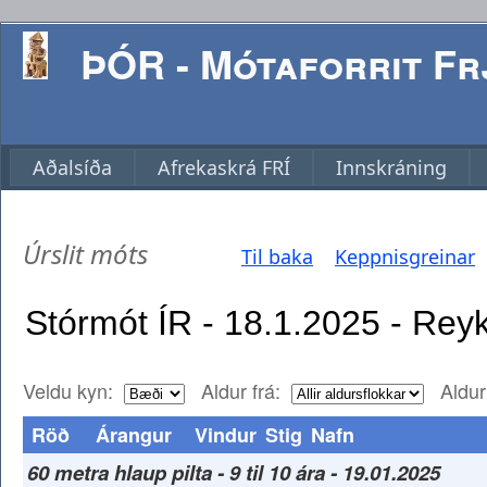
ÞÓR - Mótaforrit Frj
Aðalsíða
Afrekaskrá FRÍ
Innskráning
Úrslit móts
Til baka
Keppnisgreinar
Veldu kyn:
Aldur frá:
Aldur 
Röð
Árangur
Vindur
Stig
Nafn
60 metra hlaup pilta - 9 til 10 ára - 19.01.2025