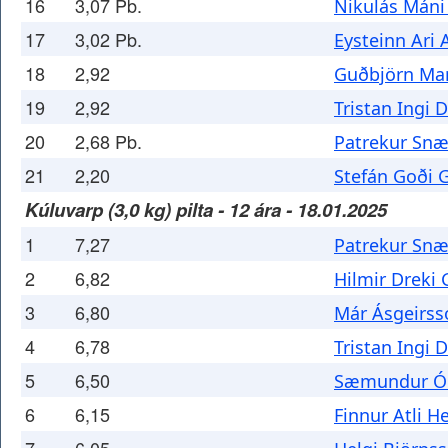
16
3,07 Pb.
Nikulás Máni
17
3,02 Pb.
Eysteinn Ari
18
2,92
Guðbjörn Mar
19
2,92
Tristan Ingi 
20
2,68 Pb.
Patrekur Snæ
21
2,20
Stefán Goði 
Kúluvarp (3,0 kg) pilta - 12 ára - 18.01.2025
1
7,27
Patrekur Snæ
2
6,82
Hilmir Drek
3
6,80
Már Ásgeirss
4
6,78
Tristan Ingi 
5
6,50
Sæmundur Ól
6
6,15
Finnur Atli H