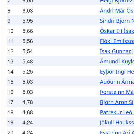
7
6,05
Helgi Björns
8
6,03
Andri Már Ós
9
5,95
Sindri Björn 
10
5,66
Óskar Elí Ísa
11
5,56
Flóki Emilsso
12
5,54
Ísak Gunnar 
13
5,48
Ámundi Kuyle
14
5,25
Eyþór Ingi H
15
5,03
Auðunn Árma
16
5,03
Þorsteinn Má
17
4,78
Björn Aron S
18
4,68
Patrekur Leó
19
4,24
Jökull Hauks
20
4,24
Eysteinn Ari