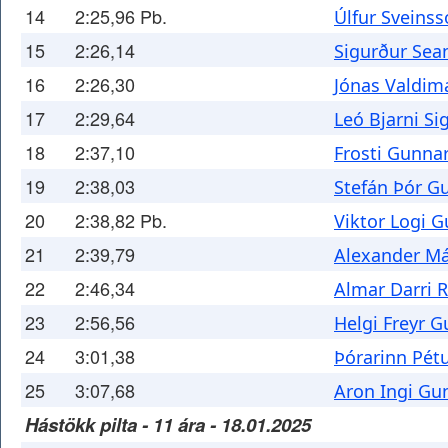
14
2:25,96 Pb.
Úlfur Sveins
15
2:26,14
Sigurður Sea
16
2:26,30
Jónas Valdim
17
2:29,64
Leó Bjarni S
18
2:37,10
Frosti Gunna
19
2:38,03
Stefán Þór 
20
2:38,82 Pb.
Viktor Logi 
21
2:39,79
Alexander Má
22
2:46,34
Almar Darri 
23
2:56,56
Helgi Freyr
24
3:01,38
Þórarinn Pét
25
3:07,68
Aron Ingi Gu
Hástökk pilta - 11 ára - 18.01.2025