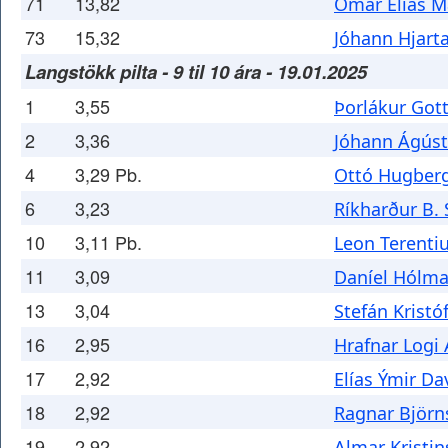
71
13,82
Ómar Elías M
73
15,32
Jóhann Hjart
Langstökk pilta - 9 til 10 ára - 19.01.2025
1
3,55
Þorlákur Got
2
3,36
Jóhann Ágús
4
3,29 Pb.
Ottó Hugberg
6
3,23
Ríkharður B.
10
3,11 Pb.
Leon Terenti
11
3,09
Daníel Hólm
13
3,04
Stefán Krist
16
2,95
Hrafnar Logi
17
2,92
Elías Ýmir Da
18
2,92
Ragnar Björn
19
2,92
Almar Kristi