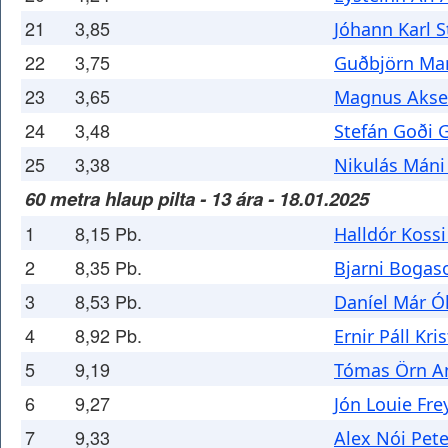
21
3,85
Jóhann Karl 
22
3,75
Guðbjörn Mar
23
3,65
Magnus Akse
24
3,48
Stefán Goði 
25
3,38
Nikulás Máni
60 metra hlaup pilta - 13 ára - 18.01.2025
1
8,15 Pb.
Halldór Koss
2
8,35 Pb.
Bjarni Bogas
3
8,53 Pb.
Daníel Már Ó
4
8,92 Pb.
Ernir Páll Kri
5
9,19
Tómas Örn A
6
9,27
Jón Louie Fr
7
9,33
Alex Nói Pet