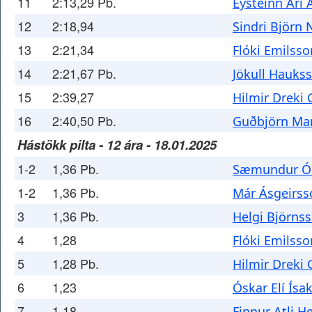
11
2:13,29 Pb.
Eysteinn Ari
12
2:18,94
Sindri Björn 
13
2:21,34
Flóki Emilsso
14
2:21,67 Pb.
Jökull Hauks
15
2:39,27
Hilmir Drek
16
2:40,50 Pb.
Guðbjörn Mar
Hástökk pilta - 12 ára - 18.01.2025
1-2
1,36 Pb.
Sæmundur Ól
1-2
1,36 Pb.
Már Ásgeirss
3
1,36 Pb.
Helgi Björns
4
1,28
Flóki Emilsso
5
1,28 Pb.
Hilmir Drek
6
1,23
Óskar Elí Ísa
7
1,18
Finnur Atli H