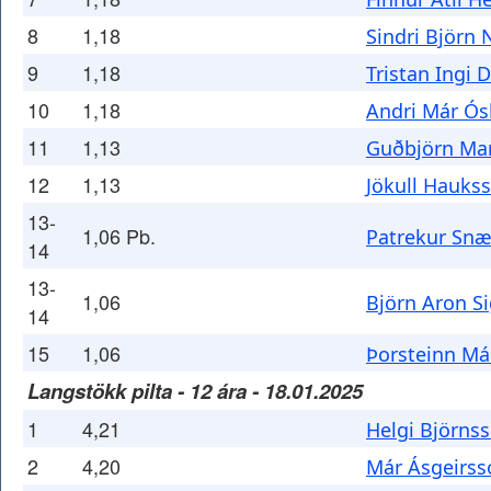
8
1,18
Sindri Björn 
9
1,18
Tristan Ingi 
10
1,18
Andri Már Ós
11
1,13
Guðbjörn Mar
12
1,13
Jökull Hauks
13-
1,06 Pb.
Patrekur Snæ
14
13-
1,06
Björn Aron S
14
15
1,06
Þorsteinn Má
Langstökk pilta - 12 ára - 18.01.2025
1
4,21
Helgi Björns
2
4,20
Már Ásgeirss