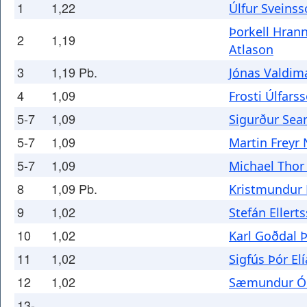
1
1,22
Úlfur Sveins
Þorkell Hran
2
1,19
Atlason
3
1,19 Pb.
Jónas Valdim
4
1,09
Frosti Úlfars
5-7
1,09
Sigurður Sea
5-7
1,09
Martin Freyr
5-7
1,09
Michael Tho
8
1,09 Pb.
Kristmundur
9
1,02
Stefán Ellert
10
1,02
Karl Goðdal Þ
11
1,02
Sigfús Þór El
12
1,02
Sæmundur Ós
13-