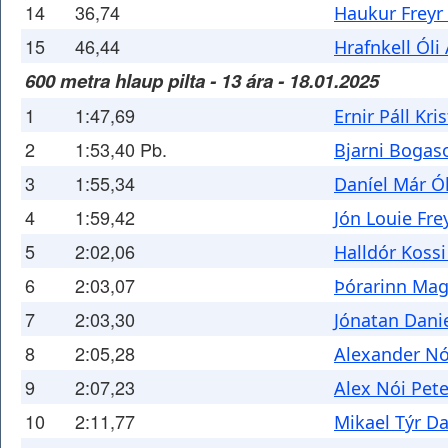
14
36,74
Haukur Freyr
15
46,44
Hrafnkell Óli
600 metra hlaup pilta - 13 ára - 18.01.2025
1
1:47,69
Ernir Páll Kri
2
1:53,40 Pb.
Bjarni Bogas
3
1:55,34
Daníel Már Ó
4
1:59,42
Jón Louie Fr
5
2:02,06
Halldór Koss
6
2:03,07
Þórarinn Ma
7
2:03,30
Jónatan Dani
8
2:05,28
Alexander Nó
9
2:07,23
Alex Nói Pet
10
2:11,77
Mikael Týr D