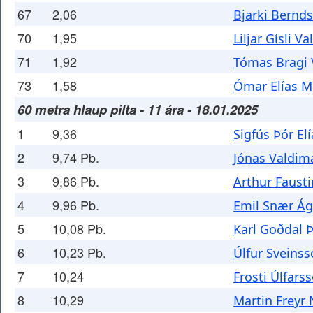
67
2,06
Bjarki Bernd
70
1,95
Liljar Gísli 
71
1,92
Tómas Bragi 
73
1,58
Ómar Elías M
60 metra hlaup pilta - 11 ára - 18.01.2025
1
9,36
Sigfús Þór El
2
9,74 Pb.
Jónas Valdim
3
9,86 Pb.
Arthur Faust
4
9,96 Pb.
Emil Snær Á
5
10,08 Pb.
Karl Goðdal Þ
6
10,23 Pb.
Úlfur Sveins
7
10,24
Frosti Úlfars
8
10,29
Martin Freyr