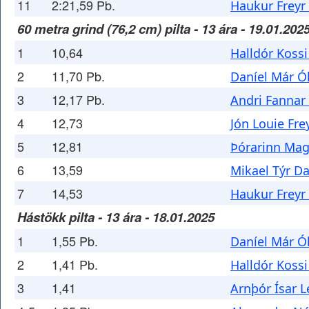
11
2:21,59 Pb.
Haukur Freyr
60 metra grind (76,2 cm) pilta - 13 ára - 19.01.202
1
10,64
Halldór Koss
2
11,70 Pb.
Daníel Már Ó
3
12,17 Pb.
Andri Fannar
4
12,73
Jón Louie Fr
5
12,81
Þórarinn Ma
6
13,59
Mikael Týr D
7
14,53
Haukur Freyr
Hástökk pilta - 13 ára - 18.01.2025
1
1,55 Pb.
Daníel Már Ó
2
1,41 Pb.
Halldór Koss
3
1,41
Arnþór Ísar L