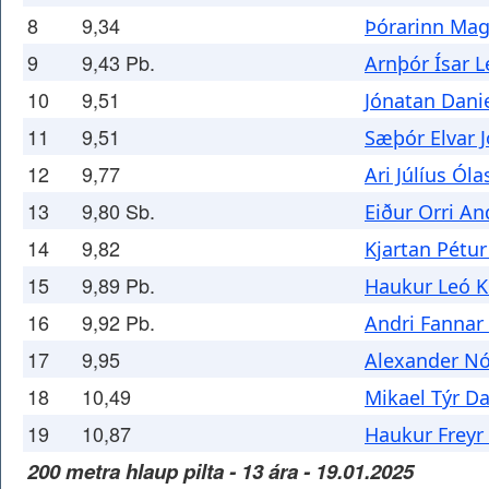
8
9,34
Þórarinn Ma
9
9,43 Pb.
Arnþór Ísar L
10
9,51
Jónatan Dani
11
9,51
Sæþór Elvar 
12
9,77
Ari Júlíus Ól
13
9,80 Sb.
Eiður Orri A
14
9,82
Kjartan Pétu
15
9,89 Pb.
Haukur Leó K
16
9,92 Pb.
Andri Fannar
17
9,95
Alexander Nó
18
10,49
Mikael Týr D
19
10,87
Haukur Freyr
200 metra hlaup pilta - 13 ára - 19.01.2025