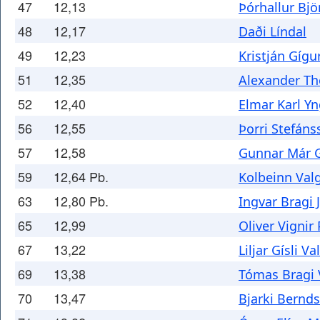
47
12,13
Þórhallur Bjö
48
12,17
Daði Líndal
49
12,23
Kristján Gígu
51
12,35
Alexander Th
52
12,40
Elmar Karl Y
56
12,55
Þorri Stefán
57
12,58
Gunnar Már 
59
12,64 Pb.
Kolbeinn Val
63
12,80 Pb.
Ingvar Bragi
65
12,99
Oliver Vignir
67
13,22
Liljar Gísli 
69
13,38
Tómas Bragi 
70
13,47
Bjarki Bernd