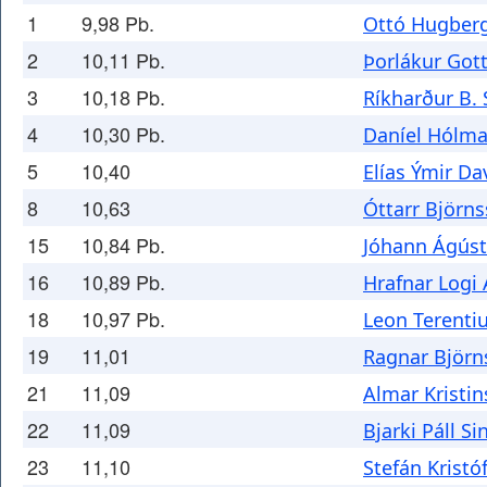
1
9,98 Pb.
Ottó Hugberg
2
10,11 Pb.
Þorlákur Got
3
10,18 Pb.
Ríkharður B.
4
10,30 Pb.
Daníel Hólm
5
10,40
Elías Ýmir Da
8
10,63
Óttarr Björn
15
10,84 Pb.
Jóhann Ágús
16
10,89 Pb.
Hrafnar Logi
18
10,97 Pb.
Leon Terenti
19
11,01
Ragnar Björn
21
11,09
Almar Kristi
22
11,09
Bjarki Páll S
23
11,10
Stefán Krist