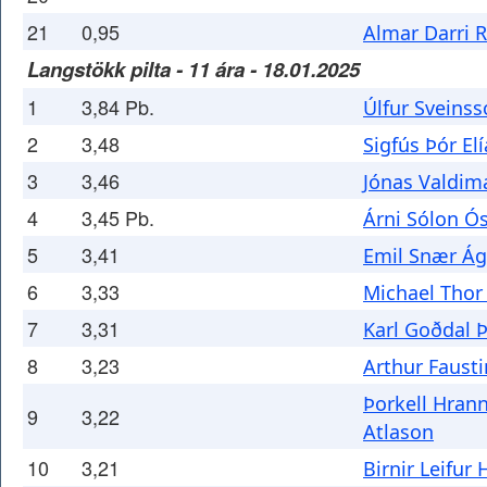
21
0,95
Almar Darri 
Langstökk pilta - 11 ára - 18.01.2025
1
3,84 Pb.
Úlfur Sveins
2
3,48
Sigfús Þór El
3
3,46
Jónas Valdim
4
3,45 Pb.
Árni Sólon Ó
5
3,41
Emil Snær Á
6
3,33
Michael Tho
7
3,31
Karl Goðdal Þ
8
3,23
Arthur Faust
Þorkell Hran
9
3,22
Atlason
10
3,21
Birnir Leifur