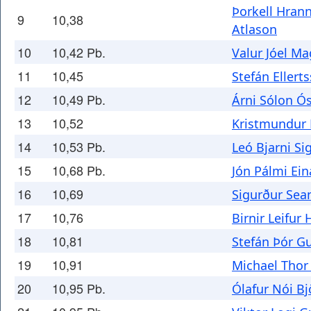
Þorkell Hran
9
10,38
Atlason
10
10,42 Pb.
Valur Jóel M
11
10,45
Stefán Ellert
12
10,49 Pb.
Árni Sólon Ó
13
10,52
Kristmundur
14
10,53 Pb.
Leó Bjarni S
15
10,68 Pb.
Jón Pálmi Ei
16
10,69
Sigurður Sea
17
10,76
Birnir Leifur
18
10,81
Stefán Þór 
19
10,91
Michael Tho
20
10,95 Pb.
Ólafur Nói B