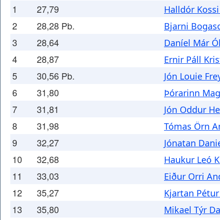
1
27,79
Halldór Koss
2
28,28 Pb.
Bjarni Bogas
3
28,64
Daníel Már Ó
4
28,87
Ernir Páll Kri
5
30,56 Pb.
Jón Louie Fr
6
31,80
Þórarinn Ma
7
31,81
Jón Oddur H
8
31,98
Tómas Örn A
9
32,27
Jónatan Dani
10
32,68
Haukur Leó K
11
33,03
Eiður Orri A
12
35,27
Kjartan Pétu
13
35,80
Mikael Týr D