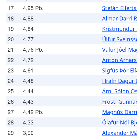
17
4,95 Pb.
Stefán Ellert
18
4,88
Almar Darri 
19
4,84
Kristmundur
20
4,77
Úlfur Sveins
21
4,76 Pb.
Valur Jóel M
22
4,72
Anton Arnar
23
4,61
Sigfús Þór El
24
4,48
Hrafn Dagur 
25
4,44
Árni Sólon Ó
26
4,43
Frosti Gunna
27
4,42 Pb.
Magnús Darri
28
4,33
Ólafur Nói B
29
3,90
Alexander Má