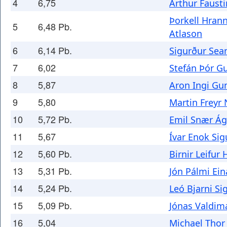
4
6,75
Arthur Faust
Þorkell Hran
5
6,48 Pb.
Atlason
6
6,14 Pb.
Sigurður Sea
7
6,02
Stefán Þór 
8
5,87
Aron Ingi Gu
9
5,80
Martin Freyr
10
5,72 Pb.
Emil Snær Á
11
5,67
Ívar Enok Si
12
5,60 Pb.
Birnir Leifur
13
5,31 Pb.
Jón Pálmi Ei
14
5,24 Pb.
Leó Bjarni S
15
5,09 Pb.
Jónas Valdim
16
5,04
Michael Tho