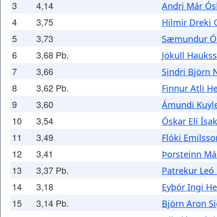
3
4,14
Andri Már Ós
4
3,75
Hilmir Drek
5
3,73
Sæmundur Ól
6
3,68 Pb.
Jökull Hauks
7
3,66
Sindri Björn 
8
3,62 Pb.
Finnur Atli H
9
3,60
Ámundi Kuyle
10
3,54
Óskar Elí Ísa
11
3,49
Flóki Emilsso
12
3,41
Þorsteinn Má
13
3,37 Pb.
Patrekur Leó
14
3,18
Eyþór Ingi H
15
3,14 Pb.
Björn Aron S