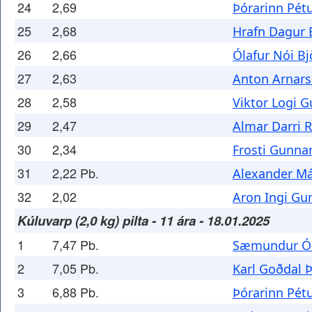
24
2,69
Þórarinn Pét
25
2,68
Hrafn Dagur 
26
2,66
Ólafur Nói B
27
2,63
Anton Arnar
28
2,58
Viktor Logi 
29
2,47
Almar Darri 
30
2,34
Frosti Gunna
31
2,22 Pb.
Alexander Má
32
2,02
Aron Ingi Gu
Kúluvarp (2,0 kg) pilta - 11 ára - 18.01.2025
1
7,47 Pb.
Sæmundur Ós
2
7,05 Pb.
Karl Goðdal Þ
3
6,88 Pb.
Þórarinn Pét