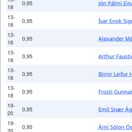
0,95
Jón Pálmi Ei
18
13-
0,95
Ívar Enok Si
18
13-
0,95
Alexander Má
18
13-
0,95
Arthur Faust
18
13-
0,95
Birnir Leifur
18
13-
0,95
Frosti Gunna
18
19-
0,95
Emil Snær Á
20
19-
0,95
Árni Sólon Ó
20