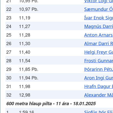
21
10,95 Pb.
Viktor Logi 
22
10,97 Pb.
Sæmundur Ós
23
11,19
Ívar Enok Si
24
11,27
Magnús Darri
25
11,28
Anton Arnar
26
11,30
Almar Darri 
27
11,40
Helgi Freyr
28
11,54
Frosti Gunna
29
11,85 Pb.
Þórarinn Pét
30
11,94 Pb.
Aron Ingi Gu
31
11,98
Hrafn Dagur 
32
12,98
Alexander Má
600 metra hlaup pilta - 11 ára - 18.01.2025
1
1:59,16
Sigfús Þór El