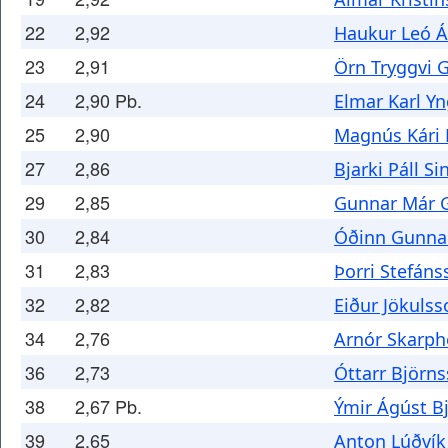
22
2,92
Haukur Leó Á
23
2,91
Örn Tryggvi 
24
2,90 Pb.
Elmar Karl Y
25
2,90
Magnús Kári 
27
2,86
Bjarki Páll S
29
2,85
Gunnar Már 
30
2,84
Óðinn Gunnar
31
2,83
Þorri Stefán
32
2,82
Eiður Jökulss
34
2,76
Arnór Skarp
36
2,73
Óttarr Björn
38
2,67 Pb.
Ýmir Ágúst B
39
2,65
Anton Lúðvík