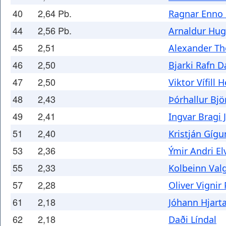
40
2,64 Pb.
Ragnar Enno 
44
2,56 Pb.
Arnaldur Hug
45
2,51
Alexander Th
46
2,50
Bjarki Rafn 
47
2,50
Viktor Vífill 
48
2,43
Þórhallur Bjö
49
2,41
Ingvar Bragi
51
2,40
Kristján Gígu
53
2,36
Ýmir Andri El
55
2,33
Kolbeinn Val
57
2,28
Oliver Vignir
61
2,18
Jóhann Hjart
62
2,18
Daði Líndal