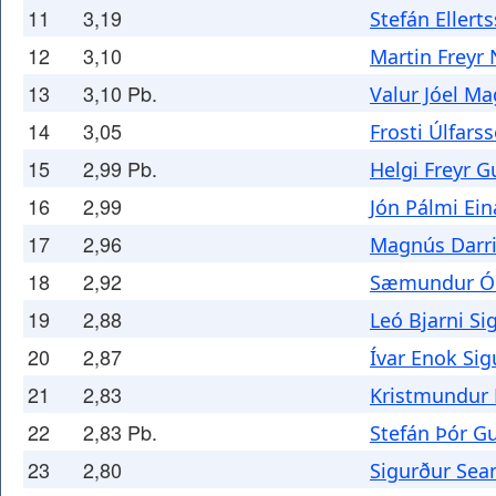
11
3,19
Stefán Ellert
12
3,10
Martin Freyr
13
3,10 Pb.
Valur Jóel M
14
3,05
Frosti Úlfars
15
2,99 Pb.
Helgi Freyr
16
2,99
Jón Pálmi Ei
17
2,96
Magnús Darri
18
2,92
Sæmundur Ós
19
2,88
Leó Bjarni S
20
2,87
Ívar Enok Si
21
2,83
Kristmundur
22
2,83 Pb.
Stefán Þór 
23
2,80
Sigurður Sea