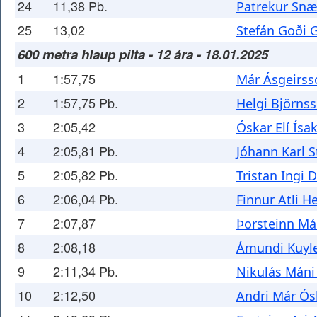
24
11,38 Pb.
Patrekur Snæ
25
13,02
Stefán Goði 
600 metra hlaup pilta - 12 ára - 18.01.2025
1
1:57,75
Már Ásgeirss
2
1:57,75 Pb.
Helgi Björns
3
2:05,42
Óskar Elí Ísa
4
2:05,81 Pb.
Jóhann Karl 
5
2:05,82 Pb.
Tristan Ingi 
6
2:06,04 Pb.
Finnur Atli H
7
2:07,87
Þorsteinn Má
8
2:08,18
Ámundi Kuyle
9
2:11,34 Pb.
Nikulás Máni
10
2:12,50
Andri Már Ós