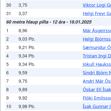
30
3,75
Viktor Logi 
31
3,37
Helgi Freyr
60 metra hlaup pilta - 12 ára - 18.01.2025
1
8,96
Már Ásgeirss
2
9,03 Pb.
Helgi Björns
3
9,21 Pb.
Sæmundur Ól
4
9,34 Pb.
Tristan Ingi 
5
9,34 Pb.
Jökull Hauks
6
9,59
Sindri Björn 
7
9,75
Andri Már Ós
8
9,89
Óskar Elí Ísa
9
9,92
Flóki Emilsso
10
9,98 Pb.
Ísak Gunnar 