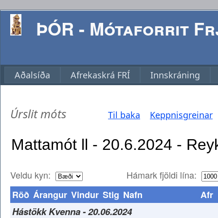
ÞÓR - Mótaforrit Frj
Aðalsíða
Afrekaskrá FRÍ
Innskráning
Úrslit móts
Til baka
Keppnisgreinar
Veldu kyn:
Hámark fjöldi lína:
Röð
Árangur
Vindur
Stig
Nafn
Afr
Hástökk Kvenna - 20.06.2024