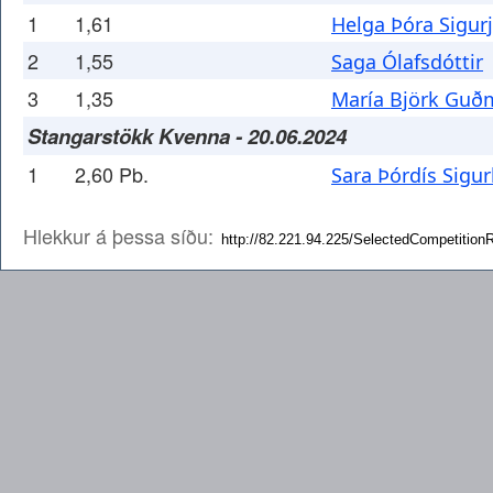
1
1,61
Helga Þóra Sigur
2
1,55
Saga Ólafsdóttir
3
1,35
María Björk Guð
Stangarstökk Kvenna - 20.06.2024
1
2,60 Pb.
Sara Þórdís Sigur
Hlekkur á þessa síðu: