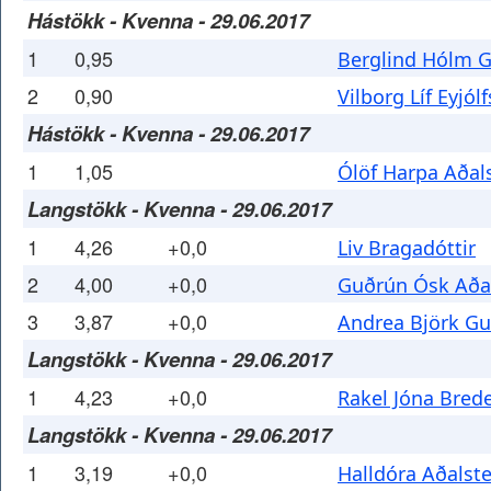
Hástökk - Kvenna - 29.06.2017
1
0,95
Berglind Hólm 
2
0,90
Vilborg Líf Eyjólf
Hástökk - Kvenna - 29.06.2017
1
1,05
Ólöf Harpa Aðals
Langstökk - Kvenna - 29.06.2017
1
4,26
+0,0
Liv Bragadóttir
2
4,00
+0,0
Guðrún Ósk Aðal
3
3,87
+0,0
Andrea Björk Gu
Langstökk - Kvenna - 29.06.2017
1
4,23
+0,0
Rakel Jóna Bred
Langstökk - Kvenna - 29.06.2017
1
3,19
+0,0
Halldóra Aðalste