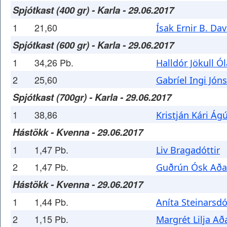
Spjótkast (400 gr) - Karla - 29.06.2017
1
21,60
Ísak Ernir B. Da
Spjótkast (600 gr) - Karla - 29.06.2017
1
34,26 Pb.
Halldór Jökull Ó
2
25,60
Gabríel Ingi Jón
Spjótkast (700gr) - Karla - 29.06.2017
1
38,86
Kristján Kári Ág
Hástökk - Kvenna - 29.06.2017
1
1,47 Pb.
Liv Bragadóttir
2
1,47 Pb.
Guðrún Ósk Aðal
Hástökk - Kvenna - 29.06.2017
1
1,44 Pb.
Aníta Steinarsdó
2
1,15 Pb.
Margrét Lilja Að