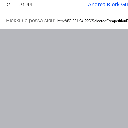
2
21,44
Andrea Björk Gu
Hlekkur á þessa síðu: