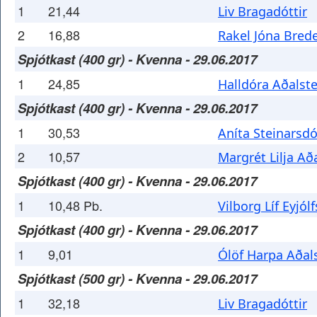
1
21,44
Liv Bragadóttir
2
16,88
Rakel Jóna Bred
Spjótkast (400 gr) - Kvenna - 29.06.2017
1
24,85
Halldóra Aðalste
Spjótkast (400 gr) - Kvenna - 29.06.2017
1
30,53
Aníta Steinarsdó
2
10,57
Margrét Lilja Að
Spjótkast (400 gr) - Kvenna - 29.06.2017
1
10,48 Pb.
Vilborg Líf Eyjólf
Spjótkast (400 gr) - Kvenna - 29.06.2017
1
9,01
Ólöf Harpa Aðals
Spjótkast (500 gr) - Kvenna - 29.06.2017
1
32,18
Liv Bragadóttir