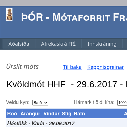
ÞÓR - Mótaforrit Frj
Aðalsíða
Afrekaskrá FRÍ
Innskráning
Úrslit móts
Til baka
Keppnisgreinar
Veldu kyn:
Hámark fjöldi lína:
Röð
Árangur
Vindur
Stig
Nafn
A
Hástökk - Karla - 29.06.2017