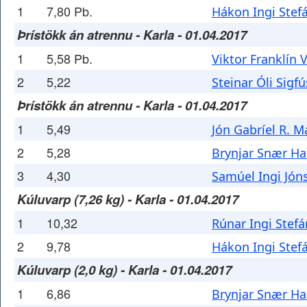
1
7,80 Pb.
Hákon Ingi Stef
Þrístökk án atrennu - Karla - 01.04.2017
1
5,58 Pb.
Viktor Franklín 
2
5,22
Steinar Óli Sigf
Þrístökk án atrennu - Karla - 01.04.2017
1
5,49
Jón Gabríel R. M
2
5,28
Brynjar Snær Ha
3
4,30
Samúel Ingi Jón
Kúluvarp (7,26 kg) - Karla - 01.04.2017
1
10,32
Rúnar Ingi Stef
2
9,78
Hákon Ingi Stef
Kúluvarp (2,0 kg) - Karla - 01.04.2017
1
6,86
Brynjar Snær Ha