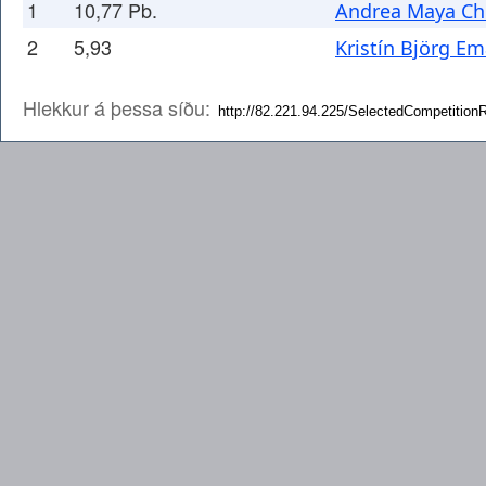
1
10,77 Pb.
Andrea Maya Chi
2
5,93
Kristín Björg Em
Hlekkur á þessa síðu: