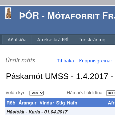
ÞÓR - Mótaforrit Frj
Aðalsíða
Afrekaskrá FRÍ
Innskráning
Úrslit móts
Til baka
Keppnisgreinar
Veldu kyn:
Hámark fjöldi lína:
Röð
Árangur
Vindur
Stig
Nafn
Afr
Hástökk - Karla - 01.04.2017