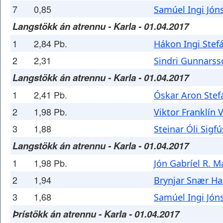
7
0,85
Samúel Ingi Jón
Langstökk án atrennu - Karla - 01.04.2017
1
2,84 Pb.
Hákon Ingi Stef
2
2,31
Sindri Gunnarss
Langstökk án atrennu - Karla - 01.04.2017
1
2,41 Pb.
Óskar Aron Ste
2
1,98 Pb.
Viktor Franklín 
3
1,88
Steinar Óli Sigf
Langstökk án atrennu - Karla - 01.04.2017
1
1,98 Pb.
Jón Gabríel R. M
2
1,94
Brynjar Snær Ha
3
1,68
Samúel Ingi Jón
Þrístökk án atrennu - Karla - 01.04.2017