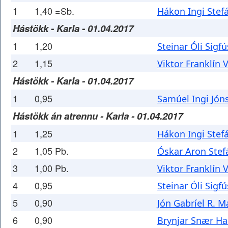
1
1,40 =Sb.
Hákon Ingi Stef
Hástökk - Karla - 01.04.2017
1
1,20
Steinar Óli Sigf
2
1,15
Viktor Franklín 
Hástökk - Karla - 01.04.2017
1
0,95
Samúel Ingi Jón
Hástökk án atrennu - Karla - 01.04.2017
1
1,25
Hákon Ingi Stef
2
1,05 Pb.
Óskar Aron Ste
3
1,00 Pb.
Viktor Franklín 
4
0,95
Steinar Óli Sigf
5
0,90
Jón Gabríel R. M
6
0,90
Brynjar Snær Ha