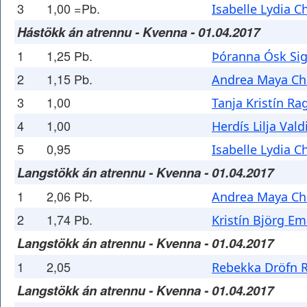
3
1,00 =Pb.
Isabelle Lydia Ch
Hástökk án atrennu - Kvenna - 01.04.2017
1
1,25 Pb.
Þóranna Ósk Sig
2
1,15 Pb.
Andrea Maya Chi
3
1,00
Tanja Kristín Ra
4
1,00
Herdís Lilja Val
5
0,95
Isabelle Lydia Ch
Langstökk án atrennu - Kvenna - 01.04.2017
1
2,06 Pb.
Andrea Maya Chi
2
1,74 Pb.
Kristín Björg Em
Langstökk án atrennu - Kvenna - 01.04.2017
1
2,05
Rebekka Dröfn R
Langstökk án atrennu - Kvenna - 01.04.2017