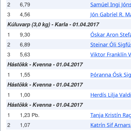
2
6,79
Samúel Ingi Jón
3
4,56
Jón Gabríel R. M
Kúluvarp (3,0 kg) - Karla - 01.04.2017
1
9,30
Óskar Aron Ste
2
6,89
Steinar Óli Sigf
3
5,63
Viktor Franklín 
Hástökk - Kvenna - 01.04.2017
1
1,55
Þóranna Ósk Sig
Hástökk - Kvenna - 01.04.2017
1
1,00
Herdís Lilja Val
Hástökk - Kvenna - 01.04.2017
1
1,23 Pb.
Tanja Kristín Ra
2
1,07
Katrín Sif Arnars