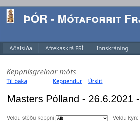
ÞÓR - Mótaforrit Frj
Aðalsíða
Afrekaskrá FRÍ
Innskráning
Keppnisgreinar móts
Til baka
Keppendur
Úrslit
Veldu stöðu keppni
Veldu kyn: