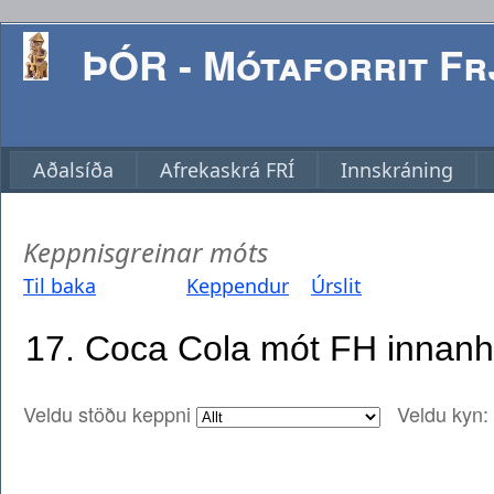
ÞÓR - Mótaforrit Frj
Aðalsíða
Afrekaskrá FRÍ
Innskráning
Keppnisgreinar móts
Til baka
Keppendur
Úrslit
Veldu stöðu keppni
Veldu kyn: