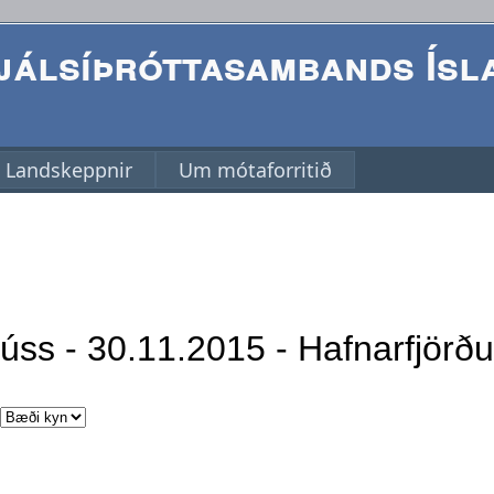
álsíþróttasambands Ísl
Landskeppnir
Um mótaforritið