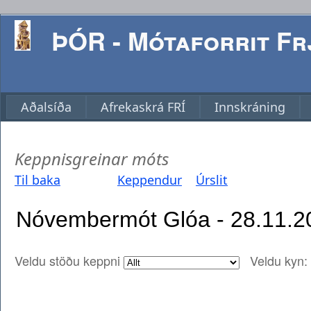
ÞÓR - Mótaforrit Frj
Aðalsíða
Afrekaskrá FRÍ
Innskráning
Keppnisgreinar móts
Til baka
Keppendur
Úrslit
Veldu stöðu keppni
Veldu kyn: