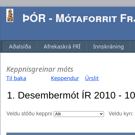
ÞÓR - Mótaforrit Frj
Aðalsíða
Afrekaskrá FRÍ
Innskráning
Keppnisgreinar móts
Til baka
Keppendur
Úrslit
Veldu stöðu keppni
Veldu kyn: